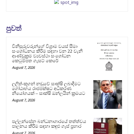
පුවත්
විනිසුරුවරුන්ගේ විශ්‍රාම වයස් සීමා
සංශෝධනය කිරීම සඳහා වන 22 වැනි
ආණ්ඩුක්‍රම ව්‍යවස්ථා සංශෝධන
කෙටුම්පත ගැසට් කෙරේ
August 7, 2026
ලලිත්-කූගන් නඩුවේ සාක්ෂි ලබාදීමට
ගෝඨාභය රාජපක්ෂට අධිකරණ
නියෝගයක් – සාක්ෂි ඔන්ලයින් ක්‍රමයට
August 7, 2026
පල්ලන්සේන බන්ධනාගාරයේ තත්ත්වය
පාලනය කිරීම සඳහා කඳුළු ගෑස් ප්‍රහාර
August 7, 2026