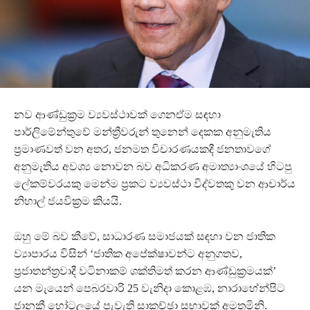
නව ආණ්ඩුක්‍රම ව්‍යවස්ථාවක් ගෙනඒම සඳහා
පාර්ලිමේන්තුවේ මන්ත්‍රීවරුන් තුනෙන් දෙකක අනුමැතිය
ප්‍රමාණවත් වන අතර, ජනමත විචාරණයකදී ජනතාවගේ
අනුමැතිය අවශ්‍ය නොවන බව අධිකරණ අමාත්‍යාංශයේ හිටපු
ලේකම්වරයකු මෙන්ම ප්‍රකට ව්‍යවස්ථා විද්වතකු වන ආචාර්ය
නිහාල් ජයවික්‍රම කියයි.
ඔහු මේ බව කීවේ, සාධාරණ සමාජයක් සඳහා වන ජාතික
ව්‍යාපාරය විසින් ‘ජාතික අපේක්ෂාවන්ට අනුගතව,
ප්‍රජාතන්ත්‍රවාදී වටිනාකම් ශක්තිමත් කරන ආණ්ඩුක්‍රමයක්’
යන මැයෙන් පෙබරවාරි 25 වැනිදා කොළඹ, නාරාහේන්පිට
ජානකී හෝටලයේ පැවැති සාකච්ඡා සභාවක් අමතමිනි.