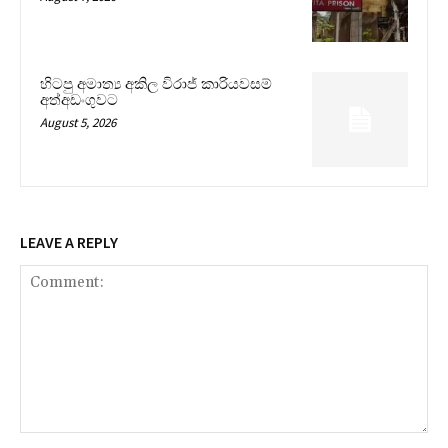
හිටපු අමාත්‍ය අකිල විරාජ් කාරියවසම්
අත්අඩංගුවට
August 5, 2026
LEAVE A REPLY
Comment: