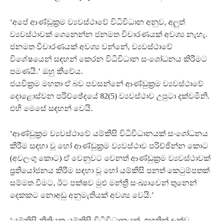
‘අපේ ආණ්ඩුක්‍රම ව්‍යවස්ථාවේ විධිවිධාන අනුව, අලුත්
ව්‍යවස්ථාවක් ගෙනෙන්න ජනමත විචාරණයක් අවශ්‍ය නැහැ.
ජනමත විචාරණයක් අවශ්‍ය වන්නේ, ව්‍යවස්ථාවේ
විශේෂයෙන් සඳහන් කෙරන විධිවිධාන සංශෝධනය කිරීමට
පමණයි.’ ඔහු කීවේය.
ජයවික්‍රම මහතා ඒ බව පවසන්නේ ආණ්ඩුක්‍රම ව්‍යවස්ථාවේ
දොළොස්වන පරිච්ඡේදයේ 82(5) ව්‍යවස්ථාව උපුටා දක්වමිනි.
එහි මෙසේ සඳහන් වෙයි.
‘ආණ්ඩුක්‍රම ව්‍යවස්ථාවේ යම්කිසි විධිවිධානයක් සංශෝධනය
කිරීම සඳහා වූ හෝ ආණ්ඩුක්‍රම ව්‍යවස්ථාව පරිච්ඡින්න කොට
(අවලංගු කොට) ඒ වෙනුවට වෙනත් ආණ්ඩුක්‍රම ව්‍යවස්ථාවක්
ප්‍රතියෝජනය කිරීම සඳහා වූ හෝ යම්කිසි පනත් කෙටුම්පතක්
සම්මත වීමට, ඊට පක්ෂව මුළු මන්ත්‍රී සංඛ්‍යාවෙන් තුනෙන්
දෙකකට නොඅඩු අනුමැතියක් අවශ්‍ය වෙයි.’
‘යම්කිසි නීතියක යම්කිසි විධිවිධානයක්, ඉහතින් දැක්වූ