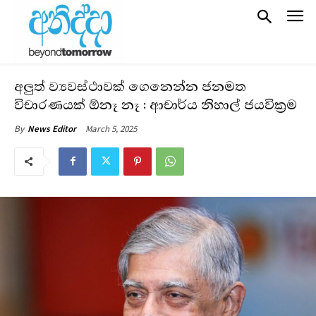
අලුත් ව්‍යවස්ථාවක් ගෙනෙන්න ජනමත
විචාරණයක් ඕනෑ නෑ : ආචාර්ය නිහාල් ජයවික්‍රම
March 5, 2025
By
News Editor