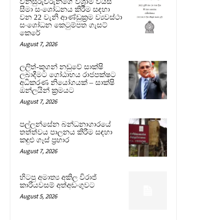
විනිසුරුවරුන්ගේ විශ්‍රාම වයස්
සීමා සංශෝධනය කිරීම සඳහා
වන 22 වැනි ආණ්ඩුක්‍රම ව්‍යවස්ථා
සංශෝධන කෙටුම්පත ගැසට්
කෙරේ
August 7, 2026
ලලිත්-කූගන් නඩුවේ සාක්ෂි
ලබාදීමට ගෝඨාභය රාජපක්ෂට
අධිකරණ නියෝගයක් – සාක්ෂි
ඔන්ලයින් ක්‍රමයට
August 7, 2026
පල්ලන්සේන බන්ධනාගාරයේ
තත්ත්වය පාලනය කිරීම සඳහා
කඳුළු ගෑස් ප්‍රහාර
August 7, 2026
හිටපු අමාත්‍ය අකිල විරාජ්
කාරියවසම් අත්අඩංගුවට
August 5, 2026