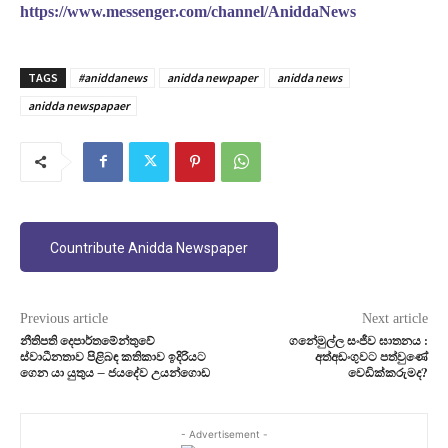
https://www.messenger.com/channel/AniddaNews
TAGS
#aniddanews
anidda newpaper
anidda news
anidda newspapaer
Countribute Anidda Newspaper
Previous article
Next article
නීතිපති දෙපාර්තමේන්තුවේ
ගනේමුල්ල සංජීව ඝාතනය :
ස්වාධීනතාව පිළිබඳ කතිකාව ඉදිරියට
අත්අඩංගුවට පත්වුණේ
ගෙන යා යුතුය – ජයදේව උයන්ගොඩ
වෙඩික්කරුමද?
- Advertisement -