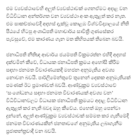
එම ව්‍යවස්ථාවෙහි අලුත් ව්‍යවස්ථාවක් ගෙනඒමට අදාළ වන
විධිවිධාන අන්තර්ගත වන ව්‍යවස්ථා අංක ඇතුළත් කර නැත.
එම සාකච්ඡාවේදී අදහස් දැක්වූ කොළඹ විශ්වවිද්‍යාලයේ නීති
පීඨයේ හිටපු අංශාධිපති මහාචාර්ය සාවිත්‍රි ගුණසේකර
පැවසුවේ, එම කාරණය ගැන මත කිහිපයක් තිබෙන බවයි.
ජනාධිපති නීතිඥ ආචාර්ය ජයම්පති වික්‍රමරත්න එහිදී අදහස්
දක්වමින් කීවේ, විධායක ජනාධිපති ක්‍රමය අහෝසි කිරීම
සඳහා ජනමත විචාරණයකදී මහජන අනුමැතිය අවශ්‍ය
නොවන බවයි. පාර්ලිමේන්තුවේ තුනෙන් දෙකක අනුමැතියක්
පමණක් ඊට ප්‍රමාණවත් බවයි. ආණ්ඩුක්‍රම ව්‍යවස්ථාවේ
‘සංශෝධනය සඳහා ජනමත විචාරණයක් අවශ්‍ය වන’
විධිවිධානවලට විධායක ජනාධිපති ක්‍රමයට අදාළ විධිවිධාන
ඇතුළත් කර නැති බවද ඔහු කීවේය. එහෙත් ඔහු පෙන්වා
දුන්නේ, අලුත් ආණ්ඩුක්‍රම ව්‍යවස්ථාවක් සම්මත කර ගැනීමේදී
ජනමත විචාරණයකින් ජනතාවගේ අනුමැතිය ලබාගැනීම
ප්‍රජාතන්ත්‍රවාදී වන බවයි.