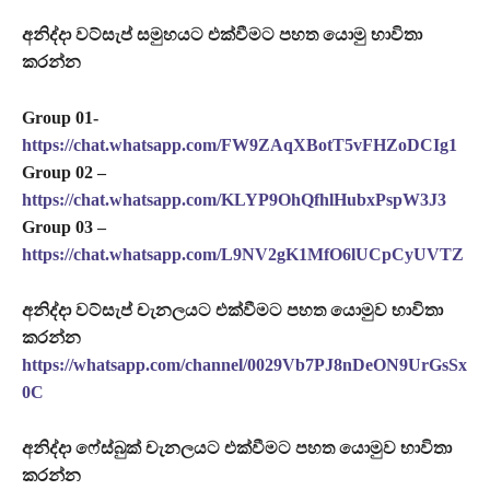
අනිද්දා වට්සැප් සමුහයට එක්වීමට පහත යොමු භාවිතා
කරන්න
Group 01-
https://chat.whatsapp.com/FW9ZAqXBotT5vFHZoDCIg1
Group 02 –
https://chat.whatsapp.com/KLYP9OhQfhlHubxPspW3J3
Group 03 –
https://chat.whatsapp.com/L9NV2gK1MfO6lUCpCyUVTZ
අනිද්දා වට්සැප් චැනලයට එක්වීමට පහත යොමුව භාවිතා
කරන්න
https://whatsapp.com/channel/0029Vb7PJ8nDeON9UrGsSx
0C
අනිද්දා ෆේස්බුක් චැනලයට එක්වීමට පහත යොමුව භාවිතා
කරන්න