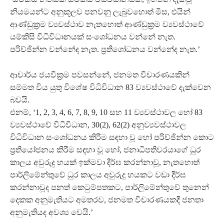
නියමයන්ට අනුකූලව පනවනු ලැබුවහොත් මිස, එයින්
ආණ්ඩුක්‍රම ව්‍යවස්ථාව නැතහොත් ආණ්ඩුක්‍රම ව්‍යවස්ථාවේ
යම්කිසි විධිවිධානයක් සංශෝධනය වන්නේ නැත.
පරිච්ඡින්න වන්නේද නැත. ප්‍රතිශෝධනය වන්නේද නැත.’
ආචාර්ය ජයවික්‍රම පවසන්නේ, ජනමත විචාරණයකින්
සම්මත විය යුතු විශේෂ විධිවිධාන 83 ව්‍යවස්ථාවේ දැක්වෙන
බවයි.
එනම්, ‘1, 2, 3, 4, 6, 7, 8, 9, 10 සහ 11 ව්‍යවස්ථාවල හෝ 83
ව්‍යවස්ථාවේ විධිවිධාන, 30(2), 62(2) අනුව්‍යවස්ථාවල
විධිවිධාන සංශෝධනය කිරීම සඳහා වූ හෝ පරිච්ඡින්න කොට
ප්‍රතියෝජනය කිරීම සඳහා වූ හෝ, ජනාධිපතිවරයාගේ ධුර
කාලය අවුරුදු හයක් ඉක්මවා දීර්ඝ කරන්නාවූ, නැතහොත්
පාර්ලිමේන්තුවේ ධුර කාලය අවුරුදු හයකට වඩා දීර්ඝ
කරන්නාවූද පනත් කෙටුම්පතකට, පාර්ලිමේන්තුවේ තුනෙන්
දෙකක අනුමැතියට අමතරව, ජනමත විචාරණයකදී ජනතා
අනුමැතියද අවශ්‍ය වෙයි.’