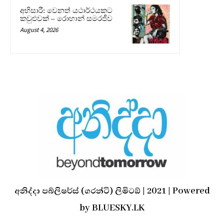
අභිසාරී: වෙනත් යථාර්ථයකට
කවුළුවක් – රොහාන් සමරජීව
August 4, 2026
අනිද්දා පබ්ලිෂර්ස් (ගරන්ටි) ලිමිටඞ් | 2021 | Powered
by BLUESKY.LK