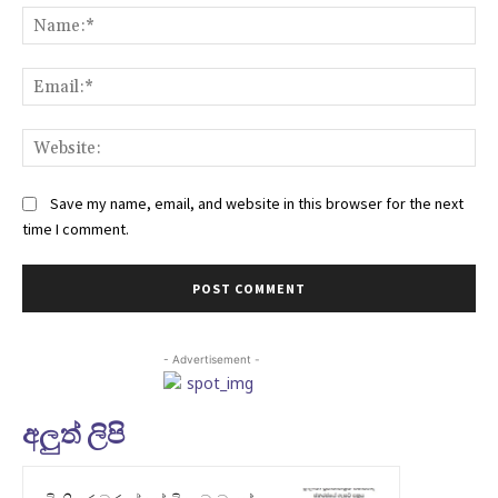
Na
Ema
Web
Save my name, email, and website in this browser for the next
time I comment.
- Advertisement -
අලුත් ලිපි