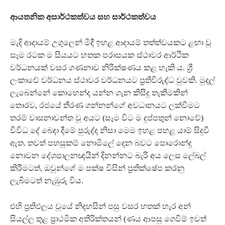
ආයතනික අසාර්ථකත්වය සහ සාර්ථකත්වය
මැදි ආදායම් උගුලෙන් මිදී ඉහළ ආදායම් තත්ත්වයකට ළඟා වූ
සෑම රටක ම සියයට හතක පරාසයක ස්ථාවර ආර්ථික
වර්ධනයක් වසර ගණනාව නිරීක්ෂණය කළ හැකි ය. ශ්‍රී
ලංකාවේ වර්ධනය ස්ථාවර වර්ධනයට ප්‍රතිවිරුද්ධ වුවකි. මුදල්
ලැබෙන්නේ කොහෙන්ද යන්න ගැන කිසිදු තැකීමකින්
තොරව, රජයේ තීරණ ගන්නන්ගේ අවධානයට ලක්වීමට
තරම් වාසනාවන්ත වූ අයට (සෑම විට ම දුප්පතුන් නොවේ)
විවිධ දේ බෙදා දීමේ පුරුද්ද නිසා මෙම ඉහළ පහළ යාම් සිදුවී
ඇත. තවත් පහසුකම් නොමිලේ දෙන බවට පොරොන්දු
නොවන දේශපාලනඥයින් දිනන්නට බැරි අය ලෙස ලේබල්
කිරීමටත්, ඔවුන්ගේ ම පක්ෂ විසින් ප්‍රතික්ෂේප කරනු
ලැබීමටත් නැඹුරු විය.
එහි ප්‍රතිඵලය වූයේ නිදහසින් පසු වසර හතක් හැර අන්
සියල්ල තුළ ප්‍රාථමික අතිරික්තයන් (ණය ආපසු ගෙවීම් ඉවත්