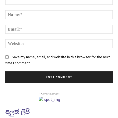
Comment:
Na
Ema
Web
Save my name, email, and website in this browser for the next
time I comment.
- Advertisement -
අලුත් ලිපි