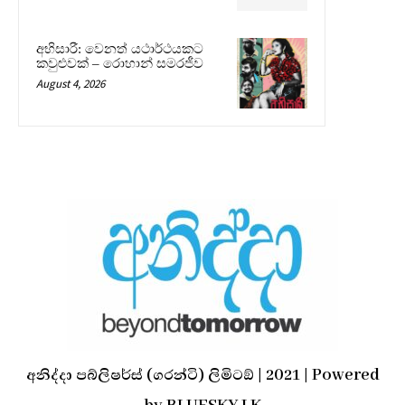
අභිසාරී: වෙනත් යථාර්ථයකට
කවුළුවක් – රොහාන් සමරජීව
August 4, 2026
අනිද්දා පබ්ලිෂර්ස් (ගරන්ටි) ලිමිටඞ් | 2021 | Powered