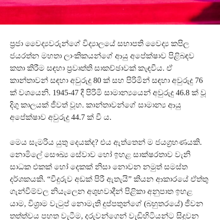
ප්‍රජා වෛද්‍යවරුන්ගේ විද්‍යාලයේ සභාපති වෛද්‍ය කපිල
ජයරත්න මහතා ලාංකිකයන්ගේ ආයු අපේක්ෂාව පිළිබඳව
කතා කිරීම සඳහා ප්‍රවෘත්ති සාකච්ඡාවක් කැඳවීය. ඒ
කාන්තාවන් සඳහා අවුරුදු 80 ක් සහ පිරිමින් සඳහා අවුරුදු 76
ක් වශයෙනි. 1945-47 දී පිරිමි සාමාන්‍යයෙන් අවුරුදු 46.8 ක් වූ
දිගු කාලයක් ජීවත් වූහ. කාන්තාවන්ගේ සාමාන්‍ය ආයු
අපේක්ෂාව අවුරුදු 44.7 ක් වී ය.
මෙය සැමරිය යුතු දෙයක්ද? එය ඇත්තෙන් ම ජයග්‍රහණයකි.
නොමිලේ සෞඛ්‍ය සේවාව හෝ ඉහළ සාක්ෂරතාව වැනි
සාධක එකක් හෝ දෙකක් නිසා නොවන නමුත් සමස්ත
දර්ශකයකි. “වීදුරුව අඩක් පිරී ඇතැයි”‍ කියන ආකාරයේ ඒත්තු
ගැන්වීම්වල නියැලෙන අශුභවාදීන් පිළිකා අනුපාත ඉහළ
යාම, විශ්‍රාම වැටුප් නොමැති දුප්පතුන්ගේ (බහුතරයේ) ජීවන
තත්ත්වය පහත වැටීම, දරුවන්ගෙන් වැඩිහිටියන්ට සිදුවන