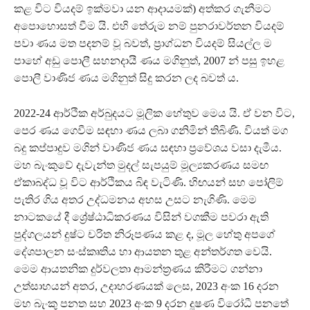
කළ විට වියදම් ඉක්මවා යන ආදායමක්) අත්කර ගැනීමට
අපොහොසත් වීම යි. එහි තේරුම නම් පුනරාවර්තන වියදම්
පවා ණය මත පදනම් වූ බවත්, ප්‍රාග්ධන වියදම් සියල්ල ම
පාහේ අඩු පොලී සහනදායී ණය මගිනුත්, 2007 න් පසු ඉහළ
පොලී වාණිජ ණය මගිනුත් සිදු කරන ලද බවත් ය.
2022-24 ආර්ථික අර්බුදයට මූලික හේතුව මෙය යි. ඒ වන විට,
පෙර ණය ගෙවීම සඳහා ණය ලබා ගනිමින් තිබිණි. වියත් මග
බදු කප්පාදුව මගින් වාණිජ ණය සඳහා ප්‍රවේශය වසා දැමීය.
මහ බැංකුවේ දැවැන්ත මුදල් සැපයුම් මූල්‍යකරණය සමඟ
ඒකාබද්ධ වූ විට ආර්ථිකය බිඳ වැටිණි. හිඟයන් සහ පෝලිම්
පැතිර ගිය අතර උද්ධමනය අහස උසට නැගිණි. මෙම
නාටකයේ දී ශ්‍රේෂ්ඨාධිකරණය විසින් වගකීම පවරා ඇති
පුද්ගලයන් දුෂ්ට චරිත නිරූපණය කළ ද, මූල හේතු අපගේ
දේශපාලන සංස්කෘතිය හා ආයතන තුළ අන්තර්ගත වෙයි.
මෙම ආයතනික දුර්වලතා ආමන්ත්‍රණය කිරීමට ගන්නා
උත්සාහයන් අතර, උදාහරණයක් ලෙස, 2023 අංක 16 දරන
මහ බැංකු පනත සහ 2023 අංක 9 දරන දූෂණ විරෝධී පනතේ