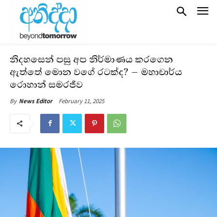
නිදහසෙන් පසු අප නිර්මාණය කරගෙන
ඇත්තේ මොන වගේ රටක්ද? – මහාචාර්ය
රොහාන් සමරජීව
February 11, 2025
By
News Editor