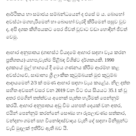
ආර්ථිකය හා සමාජය සම්බන්ධයෙන් ද එසේ ම ය. බොහෝ
අවස්ථා මගහැරීමෙන් හා බොහෝ වැරදි කිරීමෙන් පසුව වුව
ද, අපි දශක කිහිපයකට පෙර ජීවත් වූවාට වඩා හොඳින් ජීවත්
වෙමු.
ආහාර අනුපාතය (ගෘහස්ථ වියදමේ ආහාර සඳහා වැය කරන
ප්‍රතිශතය) යහපැවැත්ම පිළිබඳ විශිෂ්ට දර්ශකයකි. 1990
දශකයේ මුල් භාගයේ දී මෙය ගණනය කිරීම ආරම්භ කළ
අවස්ථාවේ, සාමාන්‍ය ශ්‍රී ලාංකික කුටුම්බයක් මුළු කුටුම්බ
ආදායමෙන් 2/3 ක් පමණ ආහාර සඳහා වැය කළේය. නිල දත්ත
සහිත අවසන් වසර වන 2019 වන විට එය සියයට 35.1 ක් වූ
අතර එමගින් තත්ත්වය අනෙක් පැත්ත හැරීමක් පෙන්නුම්
කරයි. ආහාර අනුපාතය අඩු වීම යහපත් දෙයක් වන අතර,
එයින් පෙන්නුම් කරන්නේ සෞඛ්‍ය හා රූපලාවණ්‍ය සත්කාර,
වන්දනා ගමන් සහ විනෝදාස්වාදය වැනි දේ සඳහා මිනිසුන්ට
වැඩි මුදලක් ඉතිරිව ඇති බව යි.