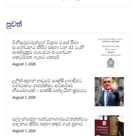
පුවත්
විනිසුරුවරුන්ගේ විශ්‍රාම වයස් සීමා
සංශෝධනය කිරීම සඳහා වන 22 වැනි
ආණ්ඩුක්‍රම ව්‍යවස්ථා සංශෝධන
කෙටුම්පත ගැසට් කෙරේ
August 7, 2026
ලලිත්-කූගන් නඩුවේ සාක්ෂි ලබාදීමට
ගෝඨාභය රාජපක්ෂට අධිකරණ
නියෝගයක් – සාක්ෂි ඔන්ලයින් ක්‍රමයට
August 7, 2026
පල්ලන්සේන බන්ධනාගාරයේ තත්ත්වය
පාලනය කිරීම සඳහා කඳුළු ගෑස් ප්‍රහාර
August 7, 2026