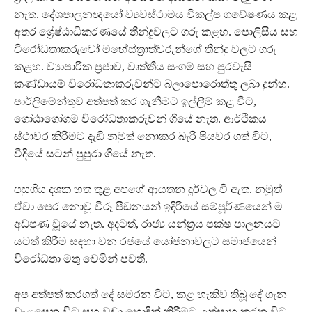
නැත. දේශපාලනඥයෝ ව්‍යවස්ථාමය විකල්ප ගවේෂණය කළ
අතර ශ්‍රේෂ්ඨාධිකරණයේ තීන්දුවලට ගරු කළහ. පොලිසිය සහ
විරෝධතාකරුවෝ මහේස්ත්‍රාත්වරුන්ගේ තීන්දු වලට ගරු
කළහ. ව්‍යාපාරික ප්‍රජාව, වෘත්තීය සංගම් සහ පුරවැසි
කණ්ඩායම් විරෝධතාකරුවන්ට බලාපොරොත්තු ලබා දුන්හ.
පාර්ලිමේන්තුව අත්පත් කර ගැනීමට ඉල්ලීම් කළ විට,
ගෝඨාගෝගම විරෝධතාකරුවන් ගියේ නැත. ආර්ථිකය
ස්ථාවර කිරීමට දැඩි නමුත් නොකර බැරි පියවර ගත් විට,
වීදියේ සටන් පුපුරා ගියේ නැත.
පසුගිය දශක හත තුළ අපගේ ආයතන දුර්වල වී ඇත. නමුත්
ඒවා පෙර නොවූ විරූ පීඩනයන් ඉදිරියේ සම්පූර්ණයෙන් ම
අඩපණ වූයේ නැත. අදටත්, රාජ්‍ය යන්ත්‍රය පක්ෂ පාලනයට
යටත් කිරීම සඳහා වන රජයේ යෝජනාවලට සමාජයෙන්
විරෝධතා මතු වෙමින් පවතී.
අප අත්පත් කරගත් දේ සමරන විට, කළ හැකිව තිබූ දේ ගැන
වැළපෙන විට සහ වඩා හොඳින් කිරීමට උත්සාහ කරන විට