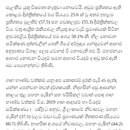
සැලකිය යුතු විෂමතා නැතුවා නොවෙයි. අඩුම ප්‍රතිශතය ඇති
කොළඹ දිස්ත්‍රික්කයේ එය සියයට 25.6 ක් වූ අතර ඉහළම
ප්‍රතිශතය මුලතිව් (57.5) සහ මඩකලපුව (55.3) දිස්ත්‍රික්කවල
විය. වතු ආශ්‍රිත රැකියාවල නියුතු අය වැඩි ප්‍රමාණයක් සිටින
නුවරඑළිය දිස්ත්‍රික්කයේ එම අගය 50.1% කි. නිල නොවන
සමීක්ෂණ දත්තවලින් පෙනී ගියේ අර්බුදය හේතුවෙන් ආහාර
අනුපාතය විශාල ලෙස වෙනස් වී නොමැති බව යි. මහජනයා
ආහාර නොවන වියදම් සමඟ ආහාර වියදම් ද අඩු කර ඇති
බව පෙනෙන්නට තිබිණි.
ගෘහ භාණ්ඩ වත්කම් යනු අප කොතරම් දුරක් පැමිණ ඇත්ද
යන්න පෙන්වන තවත් දර්ශකයකි. නිදහසින් පසු ආසන්න
කාලය තුළ මහන මැෂින් සහ බයිසිකල් වඩාත් පොදු ගෘහ
භාණ්ඩ වත්කම් විය. 2019 ගෘහ ආදායම් හා වියදම්
සමීක්ෂණය (්‍යෂෑී) ට අනුව, ශ්‍රී ලංකාවේ නිවාසවල මහන
මැෂින් (37.1) වලට වඩා වැඩි ප්‍රමාණයක් ශීතකරණ (සියයට
60.7) තිබිණි. නාගරික අංශයේ නිවාසවල, මහන මැෂින් (44.2)