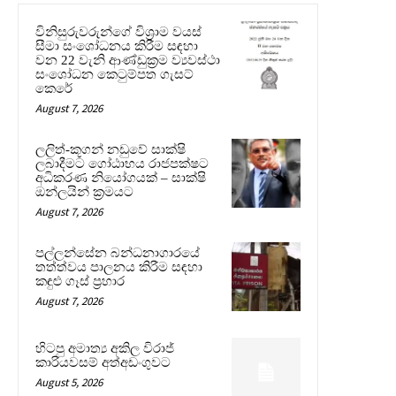
විනිසුරුවරුන්ගේ විශ්‍රාම වයස්
සීමා සංශෝධනය කිරීම සඳහා
වන 22 වැනි ආණ්ඩුක්‍රම ව්‍යවස්ථා
සංශෝධන කෙටුම්පත ගැසට්
කෙරේ
August 7, 2026
ලලිත්-කූගන් නඩුවේ සාක්ෂි
ලබාදීමට ගෝඨාභය රාජපක්ෂට
අධිකරණ නියෝගයක් – සාක්ෂි
ඔන්ලයින් ක්‍රමයට
August 7, 2026
පල්ලන්සේන බන්ධනාගාරයේ
තත්ත්වය පාලනය කිරීම සඳහා
කඳුළු ගෑස් ප්‍රහාර
August 7, 2026
හිටපු අමාත්‍ය අකිල විරාජ්
කාරියවසම් අත්අඩංගුවට
August 5, 2026