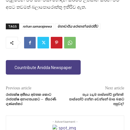
අපට තවමත් බලාපොරොත්තු ඉතිරිව ඇත.
TAGS
rohan samarajeewa
මහාචාර්ය රොහාන් සමරජීව
Countribute Anidda Newspaper
Previous article
Next article
රාජපක්ෂ අතීතය අමතක කොට
පැය 24ම පාස්පෝට් දුන්නත්
රාජපක්ෂ අනාගතයකට – තිසරණි
පාස්පෝට් ගන්න වෙන්නේ මාස 6කට
ගුණසේකර
පසුවද?
- Advertisement -