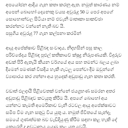
අපයෝජන ආදිය ගැන කතා කරනු ඇත. නමුත් කාරණය නම්
අපෙන් බොහෝ දෙනෙකු වයස අවුරුදු 50 ට පෙර අපගේ
සොහොන්වල සිටියා නම් එවැනි මාතෘකා සාකච්ඡා
කරන්නට වන්නේ නැති බව යි.
පසුගිය අවුරුදු 77 ගැන කල්පනා කරමින්
ආයු අපේක්ෂාව පිළිබඳ සංවාදය, නිදහසින් පසු කාල
පරිච්ඡේදය පිළිබඳ පුළුල් කතිකාවේ ක්ෂුද්‍ර නිරූපණයකි. වීදුරුව
අඩක් පිරී ඇතැයි කියන වර්ගයේ අය සහ තමන්ට බලය ලබා
දීමෙන් පමණක් විසඳිය හැකි ගැටලු පෙන්වා දීම ඔවුන්ගේ
ව්‍යාපාරය කර ගන්නා අය හුදෙක් අඩුපාඩු ගැන කතා කරති.
වඩාත් ඵලදායී පිළිවෙතක් වන්නේ ජයග්‍රහණ සමරන අතර
අඩුපාඩු පිළිබඳව කටයුතු කිරීම යි. අපගේ බොහෝ අය
යන්නට කැමති අමෙරිකාව වැනි රටවල ආයු අපේක්ෂාවට
සමීප වීම ගැන සතුටු විය යුතු ය. නමුත් ජීවිතයේ සැන්දෑ
සමයේ ගුණාත්මක බව වැඩිදියුණු කිරීම සඳහා කළ හැකි දේ
කෙරෙහි ද අවධානය යොමු කළ යුතු වෙයි.