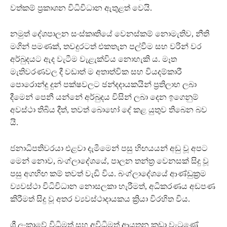
වත්කම් ප්‍රකාශන විධිවිධාන ඇතුළත් වෙයි.
නමුත් දේශපාලන සංස්කෘතියේ වෙනස්කම් නොමැතිව, නීති
මගින් පමණක්, තවදුරටත් එකතැන පල්වීම සහ වරින් වර
අර්බුදයට ඇද වැටීම වැළැක්විය නොහැකි ය. මෑත
මැතිවරණවල දී වඩාත් ම අතාත්වික සහ වියදම්කාරී
පොරොන්දු දුන් පක්ෂවලට ඡන්දදායකයින් ප්‍රතිලාභ ලබා
දීමෙන් පෙනී යන්නේ අර්බුදය විසින් ලබා දෙන ඉගෙනුම්
අවස්ථා තිබිය දීත්, තවත් බොහෝ දේ කළ යුතුව තිබෙන බව
යි.
ජනාධිපතිවරයා එළවා දැමීමෙන් පසු හිඟයයන් අඩු වූ අපට
මෙන් නොව, බංග්ලාදේශයේ, පාලන තන්ත්‍ර වෙනසක් සිදු වූ
පසු අගහිඟ කම් තවත් වැඩි විය. බංග්ලාදේශයේ ආණ්ඩුක්‍රම
ව්‍යවස්ථා විධිවිධාන නොසලකා හැරීමත්, අධිකරණය අඩපණ
කිරීමත් සිදු වූ අතර ව්‍යවස්ථාදායකය ක්‍රියා විරහිත විය.
ශ්‍රී ලංකාවේ විධිමත් සහ අවිධිමත් ආයතන කඩා වැටුණේ