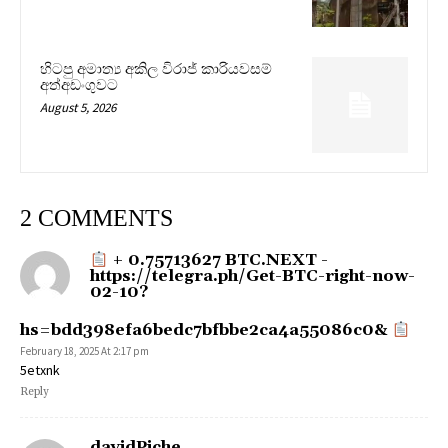
හිටපු අමාත්‍ය අකිල විරාජ් කාරියවසම්
අත්අඩංගුවට
August 5, 2026
2 COMMENTS
+ 0.75713627 BTC.NEXT -
https://telegra.ph/Get-BTC-right-now-
02-10?
hs=bdd398efa6bedc7bfbbe2ca4a55086c0&
February 18, 2025 At 2:17 pm
5etxnk
Reply
davidPiche