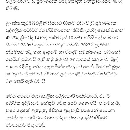
වලට වඩා වැඩි ප්‍රමාණයක් රෙදි සෝදන යන්ත්‍ර (සියයට 46.6)
තිබිණි.
ලාංකික කුටුම්බවලින් සියයට 60කට වඩා වැඩි ප්‍රමාණයක්
පුද්ගලික මෝටර් රථ හිමිකරගෙන තිබිණි (රෝද දෙකේ වාහන
42.2%; ත්‍රිරෝද 14.6%; කාර්/වෑන් 10.8%). බයිසිකල් සංඛ්‍යාව
සියයට 28.9ක් ලෙස පහත වැටී තිබිණි. 2022 දී ලැබීමට
නියමිතව තිබූ ගෘහ ආදායම් හා වියදම් සමීක්ෂණය බොහෝ
සෙයින් ප්‍රමාද වී ඇති නමුත් 2022 අගභාගයේ සහ 2023 මුල්
භාගයේ දී සිදු කරන ලද සමීක්ෂණවලින් පෙනී ගියේ අර්බුදය
හේතුවෙන් සමහර නිවාසවලට ඇතැම් වත්කම් විකිණීමට
බල කෙරී ඇති බව යි.
මෙය අපගේ මෑත කාලීන අර්බුදකාරී තත්ත්වයට, එනම්
ආර්ථික අර්බුදයට හේතුව වෙත අපව ගෙන එයි. ඒ සමඟ ම,
වසර දෙකක් ඇතුළත, ජීවිතය අඩු වැඩි වශයෙන් සාමාන්‍ය
තත්ත්වයට පත් වූයේ කෙසේද යන්න පැහැදිලි කිරීමේ
අවශ්‍යතාව මතු වෙයි.