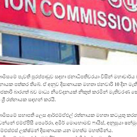
ිසමේ පැවති පුරප්පාඩුව සඳහා ජනාධිපතිවරයා විසින් මහාචාර්ය ඩ
සානායක පත්කර තිබේ. ඒ අනුව දිසානායක මහතා ජනවාරි 10 දින ම
කාරි බාරගත් බව මාධ්‍ය නිවේදනයක් නිකුත් කරමින් මැතිවරණ ක
ශ්‍රී රත්නායක සඳහන් කරයි.
මිසමේ සභාපති ලෙස ආර්එම්ඒඑල් රත්නායක මහතා කටයුතු කරන
න්නේ එම්ඒපීසී පෙරේරා, අමීර් මොහොමඩ් ෆායිස්, අනුසුයා ෂන්ම
එම්එස්එස් ලක්ෂ්මන් දිසානායක යන මහත්ම මහත්මීන්ය.