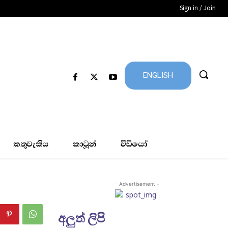
Sign in / Join
ENGLISH
කතුවැකිය
කාටූන්
විඩීයෝ
- Advertisement -
අලුත් ලිපි