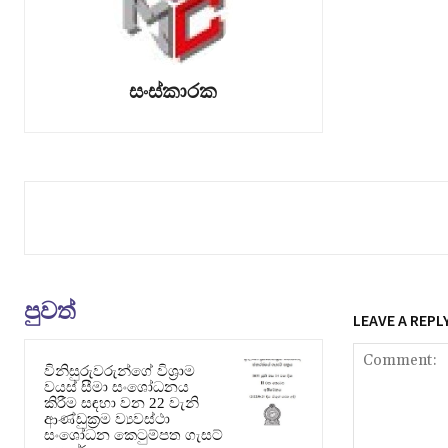
සංස්කාරක
පුවත්
LEAVE A REPL
විනිසුරුවරුන්ගේ විශ්‍රාම
වයස් සීමා සංශෝධනය
කිරීම සඳහා වන 22 වැනි
ආණ්ඩුක්‍රම ව්‍යවස්ථා
සංශෝධන කෙටුම්පත ගැසට්