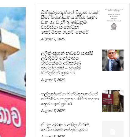
විනිසුරුවරුන්ගේ විශ්‍රාම වයස්
සීමා සංශෝධනය කිරීම සඳහා
වන 22 වැනි ආණ්ඩුක්‍රම
ව්‍යවස්ථා සංශෝධන
කෙටුම්පත ගැසට් කෙරේ
August 7, 2026
ලලිත්-කූගන් නඩුවේ සාක්ෂි
ලබාදීමට ගෝඨාභය
රාජපක්ෂට අධිකරණ
නියෝගයක් – සාක්ෂි
ඔන්ලයින් ක්‍රමයට
August 7, 2026
පල්ලන්සේන බන්ධනාගාරයේ
තත්ත්වය පාලනය කිරීම සඳහා
කඳුළු ගෑස් ප්‍රහාර
August 7, 2026
හිටපු අමාත්‍ය අකිල විරාජ්
කාරියවසම් අත්අඩංගුවට
August 5, 2026