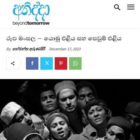
රූප මංසල – යොමු එළිය සහ සෙවුම් එළිය
December 17, 2023
By
හේමන්ත අරුණසිරි