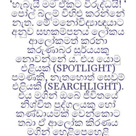
‘හැබැයි මම ඒකට විරුද්ධයි! ‘
පෝල් බ්ලූම් විහිළු කරන්නේ
නැත. මේ මනෝවිද්‍යාඥයාට
අනුව සහකම්පනය ලෝකය
ආලෝකමත් කරනා
කරුණාබර සූර්යයකු
නොවන්නේ ය. එය යොමු
එළියක් (SPOTLIGHT)
පමණකි, නැතහොත් සෙවුම්
එළියකි (SEARCHLIGHT).
එය මගින් ඔබේ ජීවිතයේ
නිශ්චිත පුද්ගලයකු හෝ
කණ්ඩායමක් වෙන්කොට
තබා ඒ ආලෝක කිරණය
මගින් හෙළිපෙහෙළි