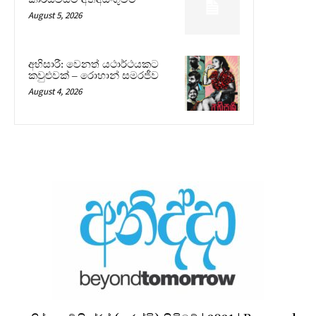
August 5, 2026
අභිසාරී: වෙනත් යථාර්ථයකට
කවුළුවක් – රොහාන් සමරජීව
August 4, 2026