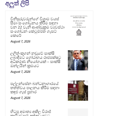
අලුත් ලිපි
විනිසුරුවරුන්ගේ විශ්‍රාම වයස්
සීමා සංශෝධනය කිරීම සඳහා
වන 22 වැනි ආණ්ඩුක්‍රම ව්‍යවස්ථා
සංශෝධන කෙටුම්පත ගැසට්
කෙරේ
August 7, 2026
ලලිත්-කූගන් නඩුවේ සාක්ෂි
ලබාදීමට ගෝඨාභය රාජපක්ෂට
අධිකරණ නියෝගයක් – සාක්ෂි
ඔන්ලයින් ක්‍රමයට
August 7, 2026
පල්ලන්සේන බන්ධනාගාරයේ
තත්ත්වය පාලනය කිරීම සඳහා
කඳුළු ගෑස් ප්‍රහාර
August 7, 2026
හිටපු අමාත්‍ය අකිල විරාජ්
කාරියවසම් අත්අඩංගුවට