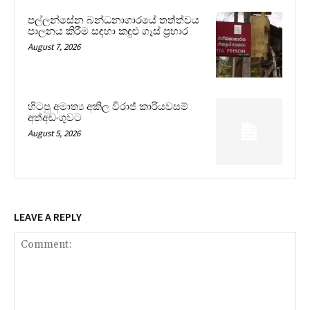
පල්ලන්සේන බන්ධනාගාරයේ තත්ත්වය
පාලනය කිරීම සඳහා කඳුළු ගෑස් ප්‍රහාර
August 7, 2026
හිටපු අමාත්‍ය අකිල විරාජ් කාරියවසම්
අත්අඩංගුවට
August 5, 2026
LEAVE A REPLY