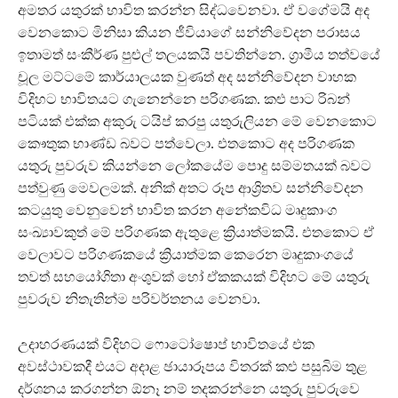
අමතර යතුරක් භාවිත කරන්න සිද්ධවෙනවා. ඒ වගේමයි අද
වෙනකොට මිනිසා කියන ජීවියාගේ සන්නිවේදන පරාසය
ඉතාමත් සංකීර්ණ පුළුල් තලයකයි පවතින්නෙ. ග්‍රාමීය තත්වයේ
චූල මට්ටමේ කාර්යාලයක වුණත් අද සන්නිවේදන වාහක
විදිහට භාවිතයට ගැනෙන්නෙ පරිගණක. කළු පාට රිබන්
පටියක් එක්ක අකුරු ටයිප් කරපු යතුරුලියන මේ වෙනකොට
කෞතුක භාණ්ඩ බවට පත්වෙලා. එතකොට අද පරිගණක
යතුරු පුවරුව කියන්නෙ ලෝකයේම පොදු සම්මතයක් බවට
පත්වුණු මෙවලමක්. අනික් අතට රූප ආශ්‍රිතව සන්නිවේදන
කටයුතු වෙනුවෙන් භාවිත කරන අනේකවිධ මෘදුකාංග
සංඛ්‍යාවකුත් මේ පරිගණක ඇතුළෙ ක්‍රියාත්මකයි. එතකොට ඒ
වෙලාවට පරිගණකයේ ක්‍රියාත්මක කෙරෙන මෘදුකාංගයේ
තවත් සහයෝගිතා අංශුවක් හෝ ඒකකයක් විදිහට මේ යතුරු
පුවරුව නිතැතින්ම පරිවර්තනය වෙනවා.
උදාහරණයක් විදිහට ෆොටෝෂොප් භාවිතයේ එක
අවස්ථාවකදී එයට අදාළ ඡායාරූපය විතරක් කළු පසුබිම තුළ
දර්ශනය කරගන්න ඕනෑ නම් තදකරන්නෙ යතුරු පුවරුවෙ