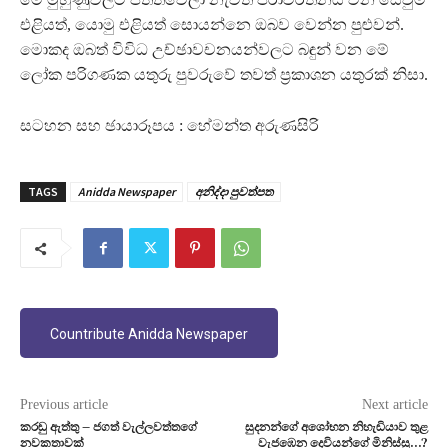
එළියත්, යොමු එළියත් සොයන්නෙ ඔබව වෙන්න පුළුවන්.
මොකද ඔබත් විවිධ උච්ඡාවචනයන්වලට බඳුන් වන මේ
ලෝක පරිගණක යතුරු පුවරුවේ තවත් ප්‍රකාශන යතුරක් නිසා.
සටහන සහ ඡායාරූපය : හේමන්ත අරුණසිරි
TAGS
Anidda Newspaper
අනිද්දා පුවත්පත
Countribute Anidda Newspaper
Previous article
Next article
කරඬු ඇත්තු – ජගත් වැල්ලවත්තගේ
සුදනන්ගේ අශෝභන නිහැඬියාව තුළ
නවකතාවක්
වැජඹෙන දෙවියන්ගේ මිනිස්සු…?