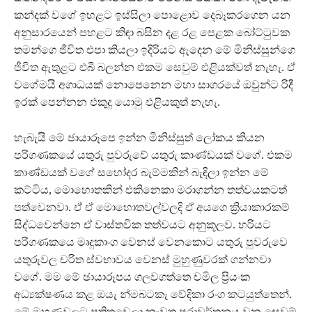
කන්දක් වගේ ඉහළට ඉස්සිලා පොළොව දෙබෑකරගෙන යන
අනුසාරයෙන් පහළට කිඳා බසින දළ රළ පෙළක බෝට්ටුවක
තමන්ගෙ ජීවිත එපා කියලා ඉදිරියට ඇදෙන මේ මිනිස්සුන්ගෙ
ජීවිත ඇතුළට එබී බලන්න එකම සෙවුම් එළියක්වත් නැහැ. ඒ
වගේමයි අගාධයක් නොපෙනෙන මහා සාගරයේ ඔවුන්ට රිදී
ඉරක් පෙන්නන එකුදු යොමු එළියකුත් නැහැ.
හැබැයි මේ ඡායාරූපෙ ඉන්න මිනිස්සුත් ලෝකය කියන
පරිගණකයේ යතුරු පුවරුවේ යතුරු කාණ්ඩයක් වගේ. එකම
කාණ්ඩයක් වගේ සහෝදර බැම්මකින් බැඳිලා ඉන්න මේ
කට්ටිය, මොහොතකින් එකිනෙකා මරාගන්න තත්වයකටත්
පත්වෙනවා. ඒ ඒ මොහොතවල්වලදි ඒ අයගෙ ක්‍රියාකාරකම්
සිද්ධවෙන්නෙ ඒ වාස්තවික තත්වයට අනුකූලව. හරියට
පරිගණකයෙ මෘදුකාංග වෙනස් වෙනකොට යතුරු පුවරුවෙ
යතුරුවල චරිත ස්වභාවය වෙනස් මුහුණුවරක් ගන්නවා
වගේ. මම මේ ඡායාරූපය ගලවගත්තෙ චමිල ප්‍රියංක
අධ්‍යක්ෂණය කළ ඔයැ න්‍මබටකැ වේදිකා රංග කටයුත්තෙන්.
මේ මුහුණුවලට පතිතවෙලා නැවත පරාවර්තනය වන සෙවුම්