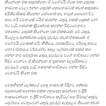
කියන්නෙ එක අකුරක්නෙ. ඒ වගේමයි ඒකෙ එක යතුරක
නාමගත වෙලා ඉන්න යතුරක් කොහොමවත් තවත් අකුරකට
අයිතිවාසිකම් කියන්න යන්නෙත් නෑ. නමුත් බොහෝ විට
කාට හරි වචනයක් ටයිප් කරන්න යතුරු එකක් දෙකක් හෝ
ඊට වැඩි ගණනක් ක්‍රියාත්මක කරන්න සිද්ධවෙනවා.
එතකොට යතුරක් කියන්නෙ එක ඒකකයක්. මේ යතුරු
සියල්ලම අන්තර්ගත යතුරු පුවරුව තවත් ඒකකයක්. ඒ
වගේමයි මොකක් හරි, නීතිමය, රාජකාරිමය, පරිපාලනමය
හෝ වාර්තාමය වර්ගයන්ට අදාළ ලේඛනයක් සකස් කර
ගන්න නම් සම්පූර්ණ යතුරු පුවරුවම වගේ භාවිතයට ගන්න
සිද්ධ වෙනවා. ඒ කියන්නෙ ඒ ප්‍රකාශන ඵලදායිතාවට
පුවරුවේ යතුරු වැඩි ගණනක් භාවිතයට ගන්න සිද්ධ
වෙනවයි කියන එක.
මෙතනිනුත් ලෝකයේ පොදු භාෂාවක් විදිහට ගත්තාම
බහුතරයක් අනෙකා එක්ක ගනුදෙනු කරන්නෙ ඉංග්‍රීසි
භාෂාවෙන්නෙ. ඉංග්‍රීසි භාවිතයෙ කැපිටල් සහ සිම්පල් අකුරු
දෙවර්ගය වෙනුවෙන් යතුරු පුවරුව ඇතුළෙම තියෙන තවත්