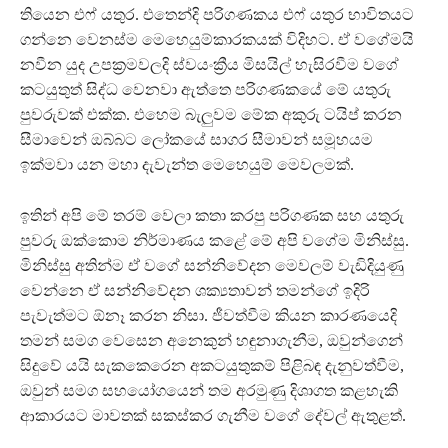
තියෙන එෆ් යතුර. එතෙන්දි පරිගණකය එෆ් යතුර භාවිතයට
ගන්නෙ වෙනස්ම මෙහෙයුම්කාරකයක් විදිහට. ඒ වගේමයි
නවීන යුද උපක්‍රමවලදි ස්වයංක්‍රීය මිසයිල් හැසිරවීම වගේ
කටයුතුත් සිද්ධ වෙනවා ඇත්තෙ පරිගණකයේ මේ යතුරු
පුවරුවක් එක්ක. එහෙම බැලුවම මේක අකුරු ටයිප් කරන
සීමාවෙන් ඔබ්බට ලෝකයේ සාගර සීමාවන් සමූහයම
ඉක්මවා යන මහා දැවැන්ත මෙහෙයුම් මෙවලමක්.
ඉතින් අපි මේ තරම් වෙලා කතා කරපු පරිගණක සහ යතුරු
පුවරු ඔක්කොම නිර්මාණය කළේ මේ අපි වගේම මිනිස්සු.
මිනිස්සු අතින්ම ඒ වගේ සන්නිවේදන මෙවලම් වැඩිදියුණු
වෙන්නෙ ඒ සන්නිවේදන ශක්‍යතාවන් තමන්ගේ ඉදිරි
පැවැත්මට ඕනෑ කරන නිසා. ජීවත්වීම කියන කාරණයෙදි
තමන් සමග වෙසෙන අනෙකුන් හඳුනාගැනීම, ඔවුන්ගෙන්
සිදුවේ යයි සැකකෙරෙන අකටයුතුකම් පිළිබඳ දැනුවත්වීම,
ඔවුන් සමග සහයෝගයෙන් තම අරමුණු දිශාගත කළහැකි
ආකාරයට මාවතක් සකස්කර ගැනීම වගේ දේවල් ඇතුළත්.