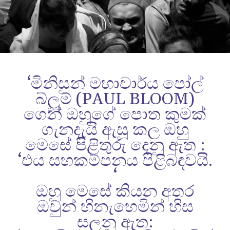
‘මිනිසුන් මහාචාර්ය පෝල්
බ්ලූම් (PAUL BLOOM)
ගෙන් ඔහුගේ පොත කුමක්
ගැනදැයි ඇසූ කල ඔහු
මෙසේ පිළිතුරු දෙනු ඇත :
‘එය සහකම්පනය පිළිබඳවයි.
‘
ඔහු මෙසේ කියන අතර
ඔවුන් හිනැහෙමින් හිස
සලනු ඇත: