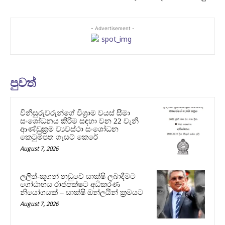
- Advertisement -
පුවත්
විනිසුරුවරුන්ගේ විශ්‍රාම වයස් සීමා
සංශෝධනය කිරීම සඳහා වන 22 වැනි
ආණ්ඩුක්‍රම ව්‍යවස්ථා සංශෝධන
කෙටුම්පත ගැසට් කෙරේ
August 7, 2026
ලලිත්-කූගන් නඩුවේ සාක්ෂි ලබාදීමට
ගෝඨාභය රාජපක්ෂට අධිකරණ
නියෝගයක් – සාක්ෂි ඔන්ලයින් ක්‍රමයට
August 7, 2026