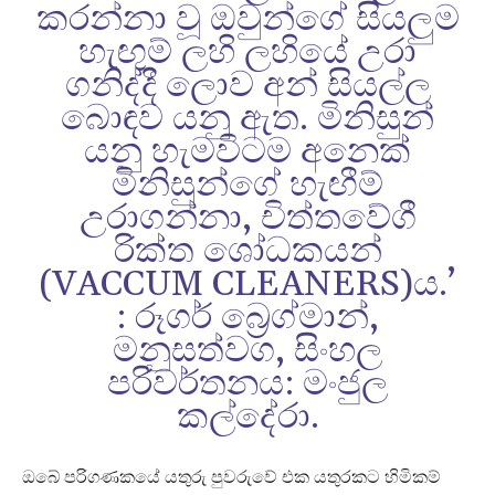
කරන්නා වූ ඔවුන්ගේ සියලුම
හැඟුම් ලහි ලහියේ උරා
ගනිද්දී ලොව අන් සියල්ල
බොඳව යනු ඇත. මිනිසුන්
යනු හැමවිටම අනෙක්
මිනිසුන්ගේ හැඟීම්
උරාගන්නා, චිත්තවේගී
රික්ත ශෝධකයන්
(VACCUM CLEANERS)ය.’
: රූගර් බ්‍රෙග්මාන්,
මනුසත්වග, සිංහල
පරිවර්තනය: මංජුල
කල්දේරා.
ඔබේ පරිගණකයේ යතුරු පුවරුවේ එක යතුරකට හිමිකම්