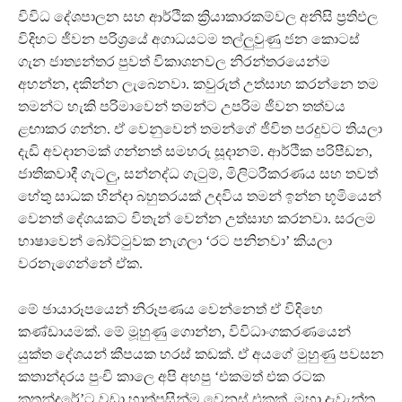
විවිධ දේශපාලන සහ ආර්ථික ක්‍රියාකාරකම්වල අනිසි ප්‍රතිඵල
විදිහට ජීවන පරිශ්‍රයේ අගාධයටම තල්ලුවුණු ජන කොටස්
ගැන ජාත්‍යන්තර පුවත් විකාශනවල නිරන්තරයෙන්ම
අහන්න, දකින්න ලැබෙනවා. කවුරුත් උත්සාහ කරන්නෙ තම
තමන්ට හැකි පරිමාවෙන් තමන්ට උපරිම ජීවන තත්වය
ළඟාකර ගන්න. ඒ වෙනුවෙන් තමන්ගේ ජීවිත පරදුවට තියලා
දැඩි අවදානමක් ගන්නත් සමහරු සූදානම්. ආර්ථික පරිපීඩන,
ජාතිකවාදී ගැටලු, සන්නද්ධ ගැටුම්, මිලිටරීකරණය සහ තවත්
හේතු සාධක හින්දා බහුතරයක් උදවිය තමන් ඉන්න භූමියෙන්
වෙනත් දේශයකට විතැන් වෙන්න උත්සාහ කරනවා. සරලම
භාෂාවෙන් බෝට්ටුවක නැගලා ‘රට පනිනවා’ කියලා
වරනැගෙන්නේ ඒක.
මේ ඡායාරූපයෙන් නිරූපණය වෙන්නෙත් ඒ විදිහෙ
කණ්ඩායමක්. මේ මූහුණු ගොන්න, විවිධාංගකරණයෙන්
යුක්ත දේශයන් කීපයක හරස් කඩක්. ඒ අයගේ මුහුණු පවසන
කතාන්දරය පුංචි කාලෙ අපි අහපු ‘එකමත් එක රටක
කතන්දරේ’ට වඩා හාත්පසින්ම වෙනස් එකක්. මහා දැවැන්ත