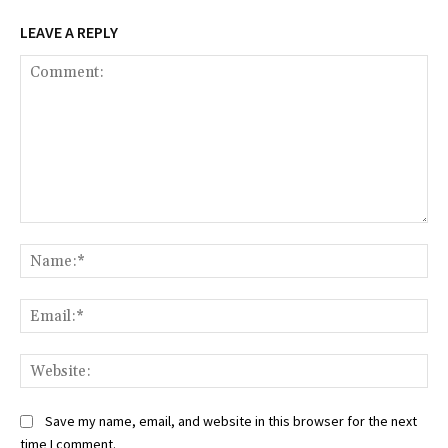
LEAVE A REPLY
Comment:
Na
Ema
Web
Save my name, email, and website in this browser for the next
time I comment.