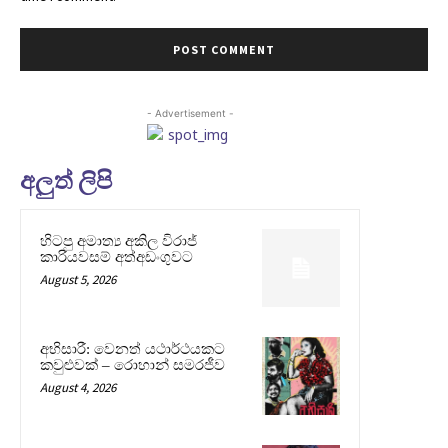
- Advertisement -
අලුත් ලිපි
හිටපු අමාත්‍ය අකිල විරාජ්
කාරියවසම් අත්අඩංගුවට
August 5, 2026
අභිසාරී: වෙනත් යථාර්ථයකට
කවුළුවක් – රොහාන් සමරජීව
August 4, 2026