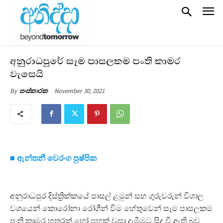
අනුරාධපුරේ සෑම පාසලකම පංති කාමර
වැසෙයි
November 30, 2021
By
සංස්කාරක
■ ඇන්තනී වෙරංග පුෂ්පික
අනුරාධපුර දිස්ත්‍රික්කයේ පාසල් ළමුන් සහ ගුරුවරුන් විශාල
වශයෙන් කොරෝනා රෝගීන් වීම හේතුවෙන් සෑම පාසලකම
පංති කාමර හතරක් හෝ පහක් වසා දැමීමට සිදු වී ඇති බව