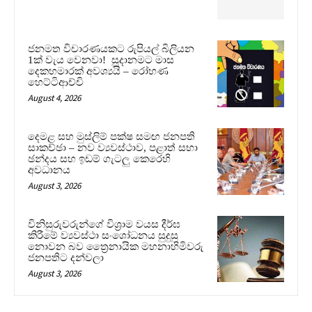
ජනමත විචාරණයකට රුපියල් බිලියන
1ක් වැය වෙනවා! සූදානමට මාස
දෙකහමාරක් අවශ්‍යයි – රෝහණ
හෙට්ටිආච්චි
August 4, 2026
දෙමළ සහ මුස්ලිම් පක්ෂ සමඟ ජනපති
සාකච්ඡා – නව ව්‍යවස්ථාව, පළාත් සභා
ඡන්දය සහ ඉඩම් ගැටලු කෙරෙහි
අවධානය
August 3, 2026
විනිසුරුවරුන්ගේ විශ්‍රාම වයස දීර්ඝ
කිරීමේ ව්‍යවස්ථා සංශෝධනය සුදුසු
නොවන බව ත්‍රෛනායික මහනාහිමිවරු
ජනපතිට දන්වලා
August 3, 2026