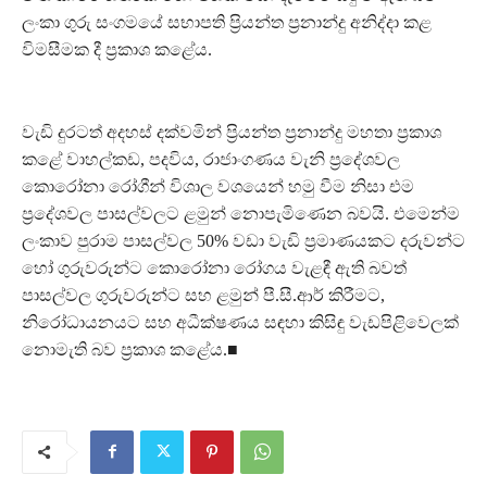
ලංකා ගුරු සංගමයේ සභාපති ප්‍රියන්ත ප්‍රනාන්දු අනිද්දා කළ
විමසීමක දී ප්‍රකාශ කළේය.
වැඩි දුරටත් අදහස් දක්වමින් ප්‍රියන්ත ප්‍රනාන්දු මහතා ප්‍රකාශ
කළේ වාහල්කඩ, පදවිය, රාජාංගණය වැනි ප්‍රදේශවල
කොරෝනා රෝගීන් විශාල වශයෙන් හමු වීම නිසා එම
ප්‍රදේශවල පාසල්වලට ළමුන් නොපැමිණෙන බවයි. එමෙන්ම
ලංකාව පුරාම පාසල්වල 50% වඩා වැඩි ප්‍රමාණයකට දරුවන්ට
හෝ ගුරුවරුන්ට කොරෝනා රෝගය වැළඳී ඇති බවත්
පාසල්වල ගුරුවරුන්ට සහ ළමුන් පී.සී.ආර් කිරීමට,
නිරෝධායනයට සහ අධීක්ෂණය සඳහා කිසිඳු වැඩපිළිවෙලක්
නොමැති බව ප්‍රකාශ කළේය.■