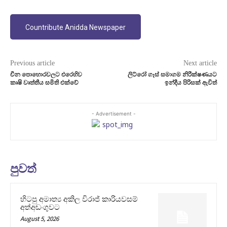
Countribute Anidda Newspaper
Previous article
Next article
චීන පොහොරවලට එරෙහිව
ලිට්රෝ ගෑස් සමාගම නිරීක්ෂණයට
කෘෂි වෘත්තීය සමිති එක්වේ
ඉන්දීය පිරිසක් ඇවිත්
- Advertisement -
පුවත්
හිටපු අමාත්‍ය අකිල විරාජ් කාරියවසම්
අත්අඩංගුවට
August 5, 2026