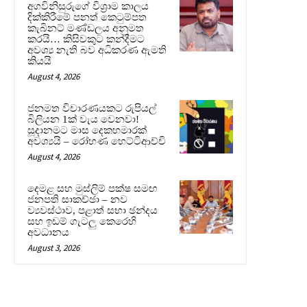
අගවිනිසුරුගේ විශ්‍රාම කාලය
දික්කිරීමේ පනත් කෙටුම්පත
කැබිනට් මණ්ඩලය අනුමත
කරයි… කිසිවකුට කන්දීමට
අවශ්‍ය නැති බව අධිකරණ ඇමති
කියයි
August 4, 2026
ජනමත විචාරණයකට රුපියල්
බිලියන 1ක් වැය වෙනවා!
සූදානමට මාස දෙකහමාරක්
අවශ්‍යයි – රෝහණ හෙට්ටිආච්චි
August 4, 2026
දෙමළ සහ මුස්ලිම් පක්ෂ සමඟ
ජනපති සාකච්ඡා – නව
ව්‍යවස්ථාව, පළාත් සභා ඡන්දය
සහ ඉඩම් ගැටලු කෙරෙහි
අවධානය
August 3, 2026