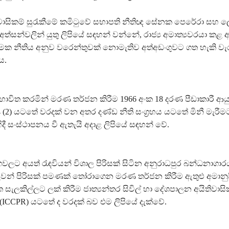
ිවාසිකම් සුරැකීමේ කමිටුවේ සභාපති නීතිඥ සේනක පෙරේරා සහ ලේ
අත්සන්වලින් යුතු ලිපියේ සඳහන් වන්නේ, රාජ්‍ය අමාත්‍යවරයා කළ ඇ
ාත්මක නීතිය අනුව වරෙන්තුවක් නොමැතිව අත්අඩංගුවට ගත හැකි ව
ය.
භාවිත කරමින් මරණ තර්ජන කිරීම 1966 අංක 18 දරණ පීඩාකාරී ආ
4 (2) යටතේ වරදක් වන අතර දණ්ඩ නීති සංග්‍රහය යටතේ මිනී මැරීමට
දී සංස්ථාපනය වී ඇතැයි අදාළ ලිපියේ සඳහන් වේ.
ගවලට අයත් රැඳවියන් විශාල පිරිසක් සිටින අනුරාධපුර බන්ධනාගා
වන් පිරිසක් පමණක් තෝරාගෙන මරණ තර්ජන කිරීම ඇතුළු අමාන
ැලකිල්ලට ලක් කිරීම ජාත්‍යන්තර සිවිල් හා දේශපාලන අයිතිවාසික
(ICCPR) යටතේ ද වරදක් බව එම ලිපියේ දැක්වේ.