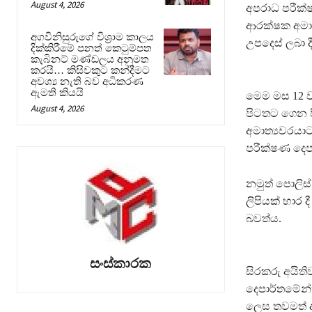
August 4, 2026
අපරාධ පරීක්
ආරක්ෂක අමාත්
අගවිනිසුරුගේ විශ්‍රාම කාලය
උපදෙස් ලබා ද
දික්කිරීමේ පනත් කෙටුම්පත
කැබිනට් මණ්ඩලය අනුමත
කරයි… කිසිවකුට කන්දීමට
අවශ්‍ය නැති බව අධිකරණ
ඇමති කියයි
මෙම මස 12 වන
August 4, 2026
පිටතට ගෙන ප
අමාත්‍යවරයාට
පරීක්ෂණ දෙපා
නමුත් පොලිස්
ලිපියක් භාර 
බවත්ය.
සංස්කාරක
සිරකරු අයිති
දෙපාර්තමේන්
ලෙස තවමත් දැ