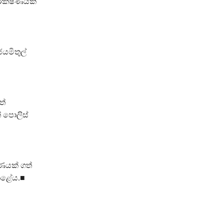
පරීක්ෂණයක්
යමිතුල්
ත්
 පොලිස්
ණයක් ගත්
 කළේය.■