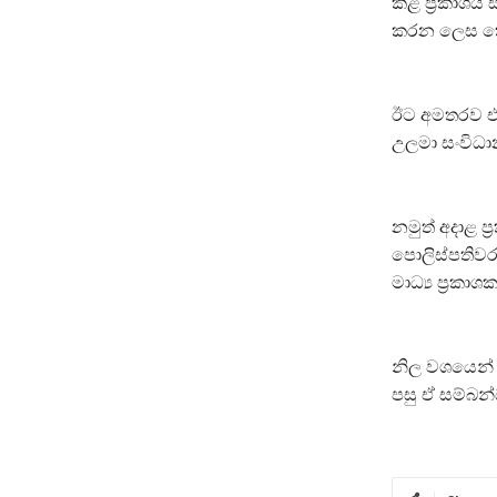
කළ ප්‍රකාශය
කරන ලෙස කොළ
ඊට අමතරව එම
උලමා සංවිධා
නමුත් අදාළ 
පොලිස්පතිවර
මාධ්‍ය ප්‍රකා
නිල වශයෙන් 
පසු ඒ සම්බන්ධ