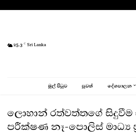
No menu items!
25.3
C
Sri Lanka
මුල් පිටුව
පුවත්
දේශපාලන
ලොහාන් රත්වත්තගේ සිදුවීම
පරීක්ෂණ නෑ-පොලිස් මාධ්‍ය ප