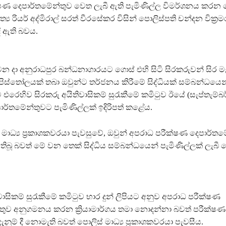
ෂණ දෙපාර්තමේන්තුව වෙත ලැබී ඇති පැමිණිල්ල විමර්ශනය කර
‍ය රියර් අද්මිරාල් සරත් වීරසේකර විසින් පොලිස්පති චන්දන වික්‍
ී ඇති බවය.
 දා අනුරාධපුර බන්ධනාගාරයට ගොස් එහි සිටි සිරකරුවන් සිර මැද
ිස්තෝලයක් තබා ඔවුන්ට තර්ජනය කිරීමේ සිද්ධියක් සම්බන්ධයෙන
 එරෙහිව සිරකරු අයිතිවාසිකම් සුරැකීමේ කමිටුව ඊයේ (සැප්තැම්බර
ර්තමේන්තුවට පැමිණිල්ලක් ඉදිරිපත් කළේය.
 මාධ්‍ය ප්‍රකාශකවරයා පැවසුවේ, ඔවුන් අපරාධ පරීක්ෂණ දෙපාර්ත
දී තිබූ බවත් මේ වන තෙක් සිද්ධිය සම්බන්ධයෙන් පැමිණිල්ලක් ලැබී
වාසිකම් සුරැකීමේ කමිටුව භාර දුන් ලිපියට අනුව අපරාධ පරීක්ෂණ
තුව අනුගමනය කරන ක්‍රියාමාර්ගය තමා නොදන්නා බවත් පරීක්ෂ
නුම් දී නොමැති බවත් පොලිස් මාධ්‍ය ප්‍රකාශකවරයා පැවසීය.