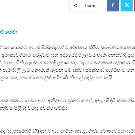
Share
ෙට්ටිහේවා
න්ධනාගාරයට ගොස් සිරකරුවන්ට තර්ජනය කිරීම සම්බන්ධයෙන් 
ය අමාත්‍යවරයාට විරුද්ධව සහ ඉදිරියේදී එල්ලවිය හැකි අන්තවාදී ප්‍ර
 රූපවාහිනී වැඩසටහනකදී ප්‍රකාශ කළ ගලගොඩඅත්තේ ඥානසාර හි
 පැමිණිලි ලැබී නොමැති බැවින් මේ දක්වා පරීක්ෂණ ආරම්භ වී න
 ප්‍රකාශක, ජ්‍යෙෂ්ඨ පොලිස් අධිකාරී නිහාල් තල්දූව පවසයි.
 ප්‍රකාශකවරයා මේ බව ‘අනිද්දා‘ට ප්‍රකාශ කළේ, අදාළ සිද්ධි සම්බන
ත්වය පිළිබඳ විමසූ අවස්ථාවේදීය.
 (සැප්තැම්බර් 17) දින මාධ්‍ය වාර්තා කළේ, රාජ්‍ය අමාත්‍යවරයා ස