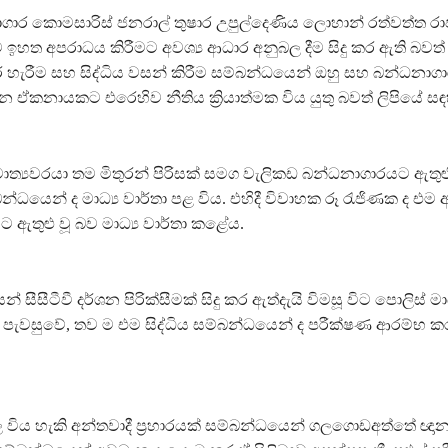
ගාර කොමසාරිස් ජනරාල් තුෂාර උපුල්දෙණිය ලොහාන් රත්වත්ත රාජ්
 ඉහත අපරාධය කිරීමට අවශ්‍ය ආධාර අනුබල දීම සිදු කර ඇති බවත්
ර හැරීම සහ සිද්ධිය වසන් කිරීම සම්බන්ධයෙන් ඔහු සහ බන්ධනාගාර
දන ඒකනායකට එරෙහිව නීතිය ක්‍රියාත්මක විය යුතු බවත් ලිපියේ ස
අමාත්‍යවරයා තම මිතුරන් පිරිසක් සමග වැලිකඩ බන්ධනාගාරයට ඇතුළ
්බන්ධයෙන් ද මාධ්‍ය වාර්තා පළ විය. එහිදී විවාහක රූ රැජිණක ද එම
ඇතුළු වූ බව මාධ්‍ය වාර්තා කළේය.
 සීසීටීවී දර්ශන පිරික්සීමක් සිදු කර ඇත්දැයි විමසූ විට පොලිස් මාධ
ා පැවසුවේ, තව ම එම සිද්ධිය සම්බන්ධයෙන් ද පරීක්ෂණ ආරම්භ 
 විය හැකි අන්තවාදී ප්‍රහාරයක් සම්බන්ධයෙන් ගලගොඩඅත්තේ ඥාන