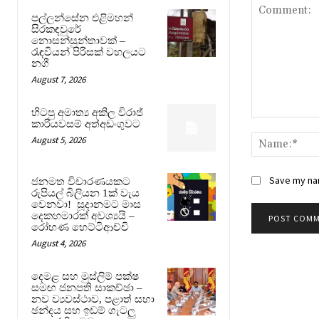
පල්ලන්සේන එළිමහන්
සිරකඳවුරේ
නොසන්සුන්තාවක් –
රැඳවියන් පිරිසක් වහලයට
නගී
August 7, 2026
හිටපු අමාත්‍ය අකිල විරාජ්
Comment:
කාරියවසම් අත්අඩංගුවට
August 5, 2026
Save my nam
ජනමත විචාරණයකට
රුපියල් බිලියන 1ක් වැය
වෙනවා! සූදානමට මාස
දෙකහමාරක් අවශ්‍යයි –
රෝහණ හෙට්ටිආච්චි
August 4, 2026
දෙමළ සහ මුස්ලිම් පක්ෂ
සමඟ ජනපති සාකච්ඡා –
නව ව්‍යවස්ථාව, පළාත් සභා
ඡන්දය සහ ඉඩම් ගැටලු