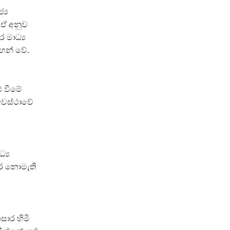
‍ය
 ඒ අනුව
 මාධ්‍ය
ඳහන් වේ.
ු වීමේ
 අවස්ථාවේ
්‍ය
කර නොමැති
සාර හිමි