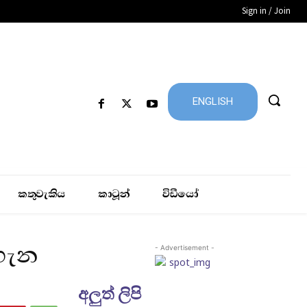
Sign in / Join
ENGLISH
කතුවැකිය
කාටූන්
විඩීයෝ
 ගැන
- Advertisement -
අලුත් ලිපි