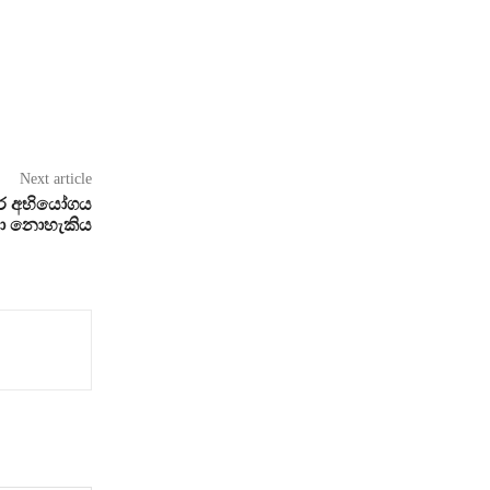
Next article
්තර අභියෝගය
යා නොහැකිය