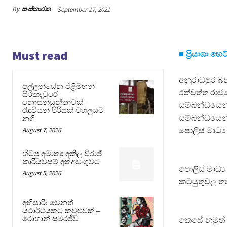
By
සංස්කාරක
September 17, 2021
Must read
■ ප්‍රියාශා හ
අනුරාධපුර බ
පල්ලන්සේන එළිමහන්
රත්වත්ත රාජ්‍
සිරකඳවුරේ
නොසන්සුන්තාවක් –
සම්බන්ධයෙන්
රැඳවියන් පිරිසක් වහලයට
සම්බන්ධයෙන්
නගී
August 7, 2026
පොලිස් මාධ්‍ය
හිටපු අමාත්‍ය අකිල විරාජ්
කාරියවසම් අත්අඩංගුවට
පොලිස් මාධ්‍ය
August 5, 2026
කටයුතුවල තත්
අභිසාරී: වෙනත්
යථාර්ථයකට කවුළුවක් –
රොහාන් සමරජීව
කෙසේ නමුත් අද