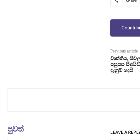
Share
Countrib
Previous article
වෘත්තීය, සිවිල්
පසුපස සීඅයිඩ
දැනුම් දෙයි
පුවත්
LEAVE A REPL