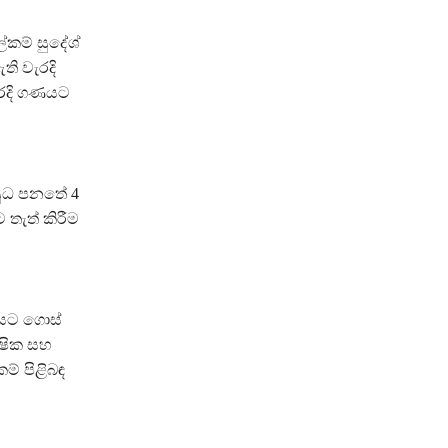
කම් සුදේශ්
ති වැරදි
ැරදි ගණයට
යුධ පනතේ 4
 තැත් කිරීම
රයට ගොස්
ුෂික සහ
ම් පිළිබඳ