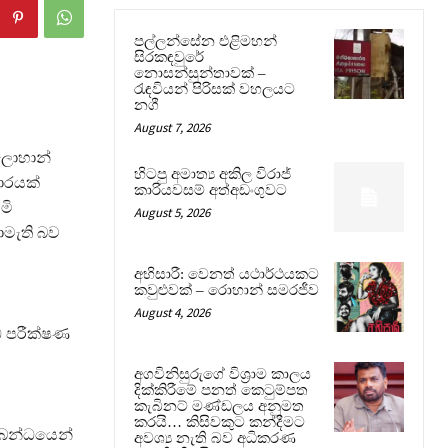
පල්ලන්සේන එළිමහන්
සිරකඳවුරේ
නොසන්සුන්තාවක් –
රැඳවියන් පිරිසක් වහලයට
නගී
August 7, 2026
ලොහාන්
හිටපු අමාත්‍ය අකිල විරාජ්
හාරයක්
කාරියවසම් අත්අඩංගුවට
මි
August 5, 2026
ොමැති බව
අභිසාරී: වෙනත් යථාර්ථයකට
කවුළුවක් – රොහාන් සමරජීව
August 4, 2026
්ධ පරීක්ෂණ
අගවිනිසුරුගේ විශ්‍රාම කාලය
දික්කිරීමේ පනත් කෙටුම්පත
කැබිනට් මණ්ඩලය අනුමත
කරයි… කිසිවකුට කන්දීමට
ම්බන්ධයෙන්
අවශ්‍ය නැති බව අධිකරණ