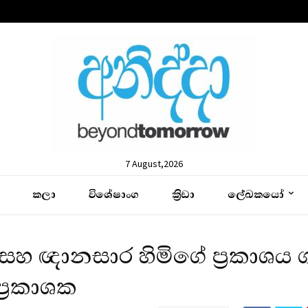
7 August,2026
කලා
විශේෂාංග
ක්‍රිඩා
ලේඛකයෝ
 සහ ඥානසාර හිමිගේ ප්‍රකාශය
්‍රකාශක