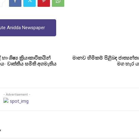
ute Anidda Newspaper
 හා ශිෂ්‍ය ක්‍රියාකාරිකයින්
මානව හිමිකම් පිළිබඳ ජාත්‍යන
ීය- වෘත්තීය සමිති අගමැතිය
මග හැර 
- Advertisement -
Y