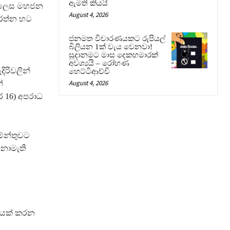
ඇමති කියයි
න ලෙස මහජන
August 4, 2026
රමරත්න හට
ජනමත විචාරණයකට රුපියල්
බිලියන 1ක් වැය වෙනවා!
සූදානමට මාස දෙකහමාරක්
අවශ්‍යයි – රෝහණ
ිරිවලින්
හෙට්ටිආච්චි
August 4, 2026
්
් 16) අපරාධ
මේන්තුවට
 නොමැති
ණයක් කරන