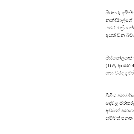
සිරකරු අයිත
නන්දිමාල්ගේ 
මෙරට ක්‍රිය
අයත් වන බව
පිස්තෝලයක් 
(1) අ, ආ සහ 
යන වරද ද එහි
විවිධ ජනවර්
දෙමළ සිරකරු
අවමන් සහගත ස
සම්මුති පනත 