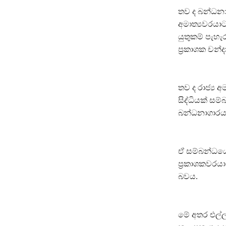
තව ද බන්ධනා
අමාත්‍යවරයාට
යුතුකම් පැහැ
ප්‍රකාශක චන්
තව ද රාජ්‍ය 
සිද්ධියක් සම
බන්ධනාගාරයට 
ඒ සම්බන්ධයෙන්
ප්‍රකාශකවරය
බවය.
මේ අතර එල්ල