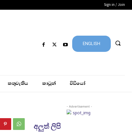
Sign in / Join
ENGLISH
කතුවැකිය
කාටූන්
විඩීයෝ
- Advertisement -
අලුත් ලිපි