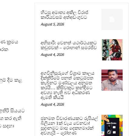
හිටපු අමාත්‍ය අකිල විරාජ්
කාරියවසම් අත්අඩංගුවට
August 5, 2026
ණ ක්‍රමය
අභිසාරී: වෙනත් යථාර්ථයකට
කවුළුවක් – රොහාන් සමරජීව
කාරක
August 4, 2026
අගවිනිසුරුගේ විශ්‍රාම කාලය
දික්කිරීමේ පනත් කෙටුම්පත
ුම් දීම කළ
කැබිනට් මණ්ඩලය අනුමත
කරයි… කිසිවකුට කන්දීමට
අවශ්‍ය නැති බව අධිකරණ
ඇමති කියයි
August 4, 2026
තිරි සියයට
ේශ කර ඇති
ජනමත විචාරණයකට රුපියල්
බිලියන 1ක් වැය වෙනවා!
ව සඳහා
සූදානමට මාස දෙකහමාරක්
අවශ්‍යයි – රෝහණ