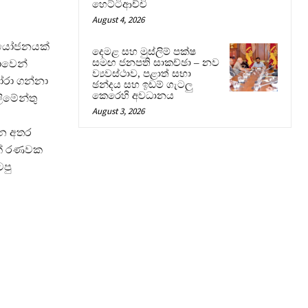
හෙට්ටිආච්චි
August 4, 2026
 නියෝජනයක්
දෙමළ සහ මුස්ලිම් පක්ෂ
සමඟ ජනපති සාකච්ඡා – නව
යාවෙන්
ව්‍යවස්ථාව, පළාත් සභා
තෝරා ගන්නා
ඡන්දය සහ ඉඩම් ගැටලු
කෙරෙහි අවධානය
ිමේන්තු
August 3, 2026
රන අතර
කේ රණවක
ටපු