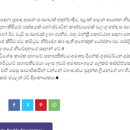
්ෂ සඳහා ප්‍රසාද ආසන සංඛ්‍යාවක් හඳුන්වාදීම, පළාත් පාලන ආයතන
හා කිසියම් පක්ෂයක් හෝ ස්වාධීන කණ්ඩායමක් වලංගු ඡන්ද සංඛ්‍
හෝ ඊට වැඩි සංඛ්‍යාවක් ලබා ගැනීම, බහු මන්ත්‍රී කොට්ඨාශ සඳහා 
 කිරීම එම කමිටුව නිර්දේශ කර ඇති අනෙකුත් යෝජනා බව පාර්ල
අංශයේ නිවේදනයේ සඳහන් වේ.#
ු විශේෂ කාරක සභාවේ සභාපතිත්වය අමාත්‍ය දිනේෂ් ගුණවර්ධන ද
ිටුවේ සභාපතිවරයා ලෙස ඉඩම් අමාත්‍යාංශයේ ලේකම් ආර්ඒඒ
 එහි සෙසු සාමාජිකයින් වන්නේ මහාචාර්ය සුදන්ත ලියනගේ හා හි
ේකම් ජයලත් රවී දිසානායකය.■