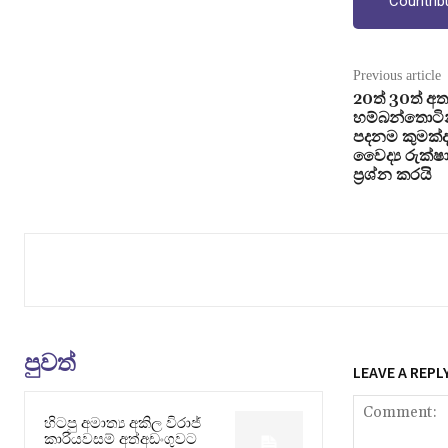
Countrib
Previous article
20ත් 30ත් 
හම්බන්තොටින්
පදනම කුමක්
වෛද්‍ය රුක්
ප්‍රශ්න කරයි
පුවත්
LEAVE A REPL
හිටපු අමාත්‍ය අකිල විරාජ්
කාරියවසම් අත්අඩංගුවට