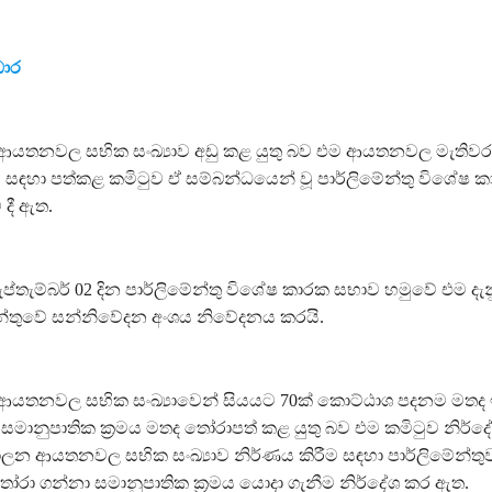
ඩාර
ආයතනවල සභික සංඛ්‍යාව අඩු කළ යුතු බව එම ආයතනවල මැතිවර
හා පත්කළ කමිටුව ඒ සම්බන්ධයෙන් වූ පාර්ලිමේන්තු විශේෂ 
 දී ඇත.
ප්තැම්බර් 02 දින පාර්ලිමේන්තු විශේෂ කාරක සභාව හමුවේ එම දැන
න්තුවේ සන්නිවේදන අංශය නිවේදනය කරයි.
ආයතනවල සභික සංඛ්‍යාවෙන් සියයට 70ක් කොට්ඨාශ පදනම මතද ඉ
 සමානුපාතික ක්‍රමය මතද තෝරාපත් කළ යුතු බව එම කමිටුව නිර්ද
ාලන ආයතනවල සභික සංඛ්‍යාව නිර්ණය කිරීම සඳහා පාර්ලිමේන්තු
් තෝරා ගන්නා සමානුපාතික ක්‍රමය යොදා ගැනීම නිර්දේශ කර ඇත.