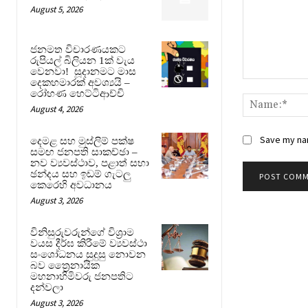
August 5, 2026
ජනමත විචාරණයකට
රුපියල් බිලියන 1ක් වැය
වෙනවා! සූදානමට මාස
දෙකහමාරක් අවශ්‍යයි –
Comment:
රෝහණ හෙට්ටිආච්චි
August 4, 2026
Save my nam
දෙමළ සහ මුස්ලිම් පක්ෂ
සමඟ ජනපති සාකච්ඡා –
නව ව්‍යවස්ථාව, පළාත් සභා
ඡන්දය සහ ඉඩම් ගැටලු
කෙරෙහි අවධානය
August 3, 2026
විනිසුරුවරුන්ගේ විශ්‍රාම
වයස දීර්ඝ කිරීමේ ව්‍යවස්ථා
සංශෝධනය සුදුසු නොවන
බව ත්‍රෛනායික
මහනාහිමිවරු ජනපතිට
දන්වලා
August 3, 2026