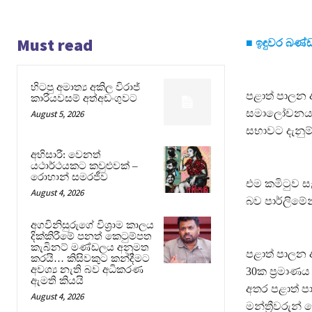
Must read
■ ඉඳුවර බණ්
හිටපු අමාත්‍ය අකිල විරාජ්
පළාත් පාලන 
කාරියවසම් අත්අඩංගුවට
සමාලෝචනය සඳ
August 5, 2026
සභාවට දැනුම්
අභිසාරී: වෙනත්
යථාර්ථයකට කවුළුවක් –
රොහාන් සමරජීව
එම කමිටුව සැ
August 4, 2026
බව පාර්ලිමේ
අගවිනිසුරුගේ විශ්‍රාම කාලය
දික්කිරීමේ පනත් කෙටුම්පත
කැබිනට් මණ්ඩලය අනුමත
පළාත් පාලන 
කරයි… කිසිවකුට කන්දීමට
අවශ්‍ය නැති බව අධිකරණ
30ක ප්‍රමාණය
ඇමති කියයි
අතර පළාත් ප
August 4, 2026
මන්ත්‍රීවරුන