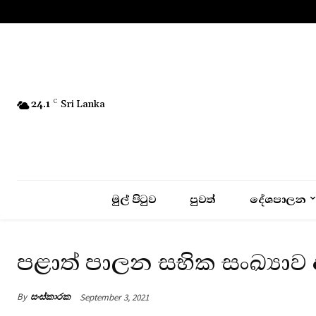
No menu items!
24.1
C
Sri Lanka
මුල් පිටුව
පුවත්
දේශපාලන
පළාත් පාලන සභික සංඛ්‍යාව අ
By
සංස්කාරක
September 3, 2021