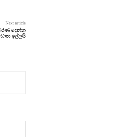
Next article
ැකවරණ දෙන්න
විධාන ඉල්ලයි