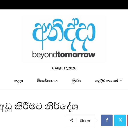
6 August,2026
කලා
විශේෂාංග
ක්‍රිඩා
ලේඛකයෝ
ඩු කිරීමට නිර්දේශ
Share