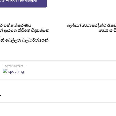
ute Anidda Newspaper
අතර එන්නත්කරණය
ඇෆ්ගන් මාධ්‍යවේදීන්ට ර
 ආරම්භ කිරීමේ විද්‍යාත්මක
මාධ්‍ය සං
ද
ෂාන් බෙල්ලන බලධාරීන්ගෙන්
- Advertisement -
Y