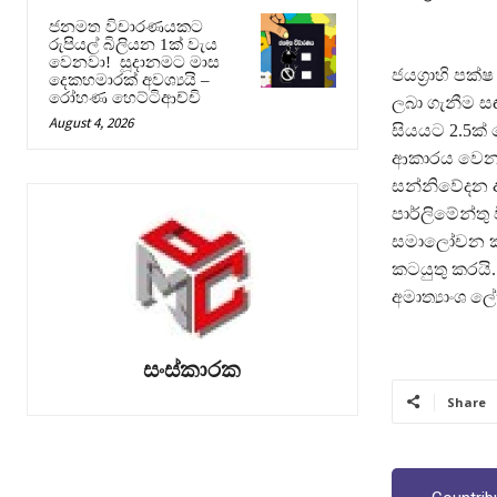
ජනමත විචාරණයකට
රුපියල් බිලියන 1ක් වැය
වෙනවා! සූදානමට මාස
ජයග්‍රාහි පක
දෙකහමාරක් අවශ්‍යයි –
රෝහණ හෙට්ටිආච්චි
ලබා ගැනීම සඳ
August 4, 2026
සියයට 2.5ක් 
ආකාරය වෙනස්
සන්නිවේදන 
පාර්ලිමේන්ත
සමාලෝචන කම
කටයුතු කරයි.
අමාත්‍යාංශ ල
සංස්කාරක
Share