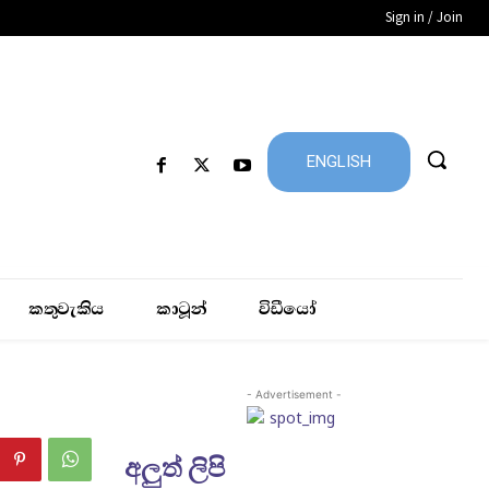
Sign in / Join
ENGLISH
කතුවැකිය
කාටූන්
විඩීයෝ
- Advertisement -
අලුත් ලිපි