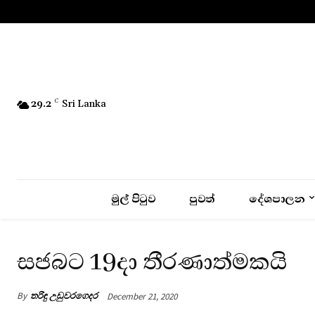
No menu items!
29.2
C
Sri Lanka
මුල් පිටුව
පුවත්
දේශපාලන
සජබට 19දා තීරණාත්මකයි
By
තරිඳු උඩුවරගෙදර
December 21, 2020