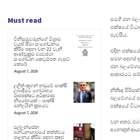
Must read
සමගි ජන බලව
පක්ෂයේ විධා
පැවසීය.
විනිසුරුවරුන්ගේ විශ්‍රාම
වයස් සීමා සංශෝධනය
කිරීම සඳහා වන 22 වැනි
එදින පක්ෂයේ 
ආණ්ඩුක්‍රම ව්‍යවස්ථා
සමඟ අදහස් ද
සංශෝධන කෙටුම්පත ගැසට්
කෙරේ
ජන බලවේගයේ 
August 7, 2026
ආකාරයට සම්ම
ලලිත්-කූගන් නඩුවේ සාක්ෂි
නීතිඥ පිරිස
ලබාදීමට ගෝඨාභය
රාජපක්ෂට අධිකරණ
බලවේගයේ පක්
නියෝගයක් – සාක්ෂි
ඔන්ලයින් ක්‍රමයට
පක්ෂයේ වි
August 7, 2026
වන අතර, එම
පල්ලන්සේන
අනෙකුත් ආයත
බන්ධනාගාරයේ තත්ත්වය
පාලනය කිරීම සඳහා කඳුළු