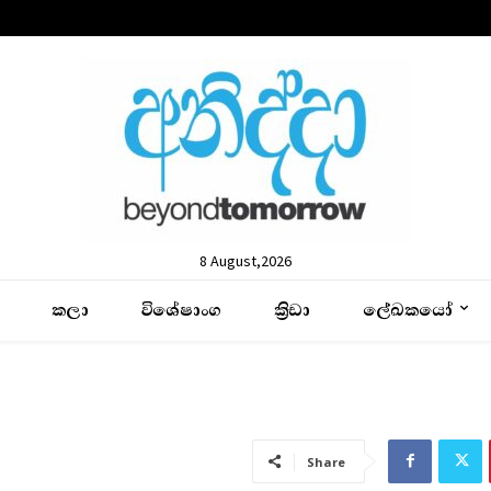
8 August,2026
කලා
විශේෂාංග
ක්‍රිඩා
ලේඛකයෝ
Share