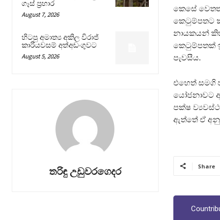
ගෑස් ප්‍රහාර
කෙසේ වෙතත් 
August 7, 2026
කෙටුම්පතට ක
නායකයන් කිහි
හිටපු අමාත්‍ය අකිල විරාජ්
කාරියවසම් අත්අඩංගුවට
කෙටුම්පතක් 
August 5, 2026
පැවසීය.
එහෙත් සමගි 
යෝජනාවට අකම
පක්ෂ ව්‍යවස
ඇත්තේ ඒ අන
Share
තරිඳු උඩුවරගෙදර
Countrib