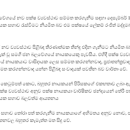
ේගයේ නව පක්ෂ ව්‍යවස්ථාව සම්මත කරගැනීම සඳහා දෙසැම්බර් 1
යක සභාව රැස්වීමට නියමිත බව එම පක්ෂයේ ලේකම් රංජිත් මද්දු
නව ව්‍යවස්ථාව පිළිබඳ තීරණාත්මක තීන්දු එදින ගැනීමට නියමිත බව
ැක් වූ සමගි ජන බලවේගයේ නායකයෙකු පැවසීය. එහිදී පක්ෂ ව්‍යව
නායකයාට වාසිදායක ලෙස සම්මත කරගන්නවාද, ප්‍රජාතන්ත්‍රවා
ත කරගන්නවාද යන්න පිළිබඳ සංවාදයක් පවතින බව වාර්තා වේ.
ක් කෙටුම්පත් කොට, බහුතර නායකයන් පිරිසකගේ එකඟතාව ලබා ඇ
ෂ ව්‍යවස්ථාව අනුව පක්ෂ නායකයා වාර්ෂිකව ඡන්දයෙන් තේරී පත් 
ධායක සභාව බලවත්ම ආයතනය
 සභාව තෝරා පත් කරගැනීම නායකයාගේ අභිමතය අනුව නොව, 
නවල බහුතර කැමැත්ත මත සිදු වේ.