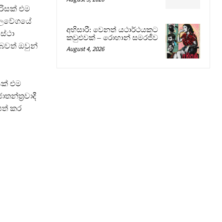
රිසක් එම
 බලවේගයේ
අභිසාරී: වෙනත් යථාර්ථයකට
ස්ථා
කවුළුවක් – රොහාන් සමරජීව
බවත් ඔවුන්
August 4, 2026
ක් එම
්ත්‍රවාදී
පත් කර