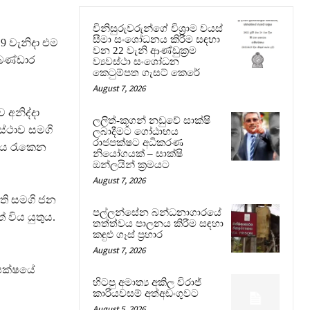
විනිසුරුවරුන්ගේ විශ්‍රාම වයස්
සීමා සංශෝධනය කිරීම සඳහා
9 වැනිදා එම
වන 22 වැනි ආණ්ඩුක්‍රම
මබණ්ඩාර
ව්‍යවස්ථා සංශෝධන
කෙටුම්පත ගැසට් කෙරේ
August 7, 2026
 අනිද්දා
ලලිත්-කූගන් නඩුවේ සාක්ෂි
ස්ථාව සමගි
ලබාදීමට ගෝඨාභය
රාජපක්ෂට අධිකරණ
දය රැකෙන
නියෝගයක් – සාක්ෂි
ඔන්ලයින් ක්‍රමයට
August 7, 2026
ති සමගි ජන
පල්ලන්සේන බන්ධනාගාරයේ
විය යුතුය.
තත්ත්වය පාලනය කිරීම සඳහා
කඳුළු ගෑස් ප්‍රහාර
August 7, 2026
පක්ෂයේ
හිටපු අමාත්‍ය අකිල විරාජ්
කාරියවසම් අත්අඩංගුවට
August 5, 2026