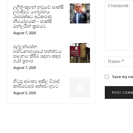
ලලිත්-කූගන් නඩුවේ සාක්ෂි
ලබාදීමට ගෝඨාභය
රාජපක්ෂට අධිකරණ
නියෝගයක් – සාක්ෂි
ඔන්ලයින් ක්‍රමයට
August 7, 2026
පල්ලන්සේන
බන්ධනාගාරයේ තත්ත්වය
Comment:
පාලනය කිරීම සඳහා කඳුළු
ගෑස් ප්‍රහාර
August 7, 2026
Save my nam
හිටපු අමාත්‍ය අකිල විරාජ්
කාරියවසම් අත්අඩංගුවට
August 5, 2026