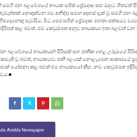
සමගි ජන බලවේගයේ නායක සජිත් ප්‍රේමදාස සහ ඔහුට හිතවත් පි
ැමැත්තක් නොදක්වන බව අනිද්දා සමඟ අදහස් දැක් වූ සමගි ජන
පදෙනෙකු පැවසීය. මීට පෙර සජිත් ප්‍රේමදාස මහතා පක්ෂයට ව්‍යව
ඉදිරිපත් කළ බවත්, එම කෙටුම්පත අනුව නායකයා ඉතා බලවත් වන 
ජන බලවේගයේ නායකයන් පිරිසක් සහ ජාතික හෙළ උරුමයේ පිරිස
ැති වූ බවත්, නායකයාට තනි බලයක් නොලැබෙන ආකාරයේ ප්‍රජාතන
්ථාවක් යෝජනා කළ බවත් එම නායකයෝ කීහ. නව කෙටුම්පත ඉදිරි
ුවය.■
ute Anidda Newspaper