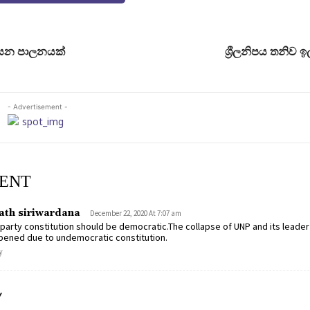
ව යන පාලනයක්
ශ්‍රීලනිපය තනිව 
- Advertisement -
ENT
ath siriwardana
December 22, 2020 At 7:07 am
party constitution should be democratic.The collapse of UNP and its leader 
pened due to undemocratic constitution.
y
Y