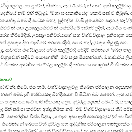
වවිද්‍යාලවල පොදුවේත්, තිබෙන, ආචාර්යවරුන් අතර ඇති කල්ලිවාද
නියේ නම් එහි තිබුණු, ‘මහා සංස්කෘතියේද’ කොටසක් වී තිබුණි.
ෙන්ද, මතවාදී සාධක මතද, පුද්ගලික වාසි ප්‍රයෝජන සඳහාද කල්ල
ධිපතිවරුන් සහ උපකුලපතිවරුන් පත්කිරීමේ තරගවලදීත්, ආචාර්ය ස
ග කිරීමේදීත්, උපකුලපතිවරයාගේ සහ විශ්වවිද්‍යාල ප්‍රතිපාදන
 ප්‍රසාදය දිනාගැනීමේ තරගයේදීත්, මෙම කල්ලිවාදය තියුණු වේ.
ද, ආචාර්ය මණ්ඩලයේ මෙම කල්ලිවාදී බෙදීම් තමන්ගේ ‘බෙදා පාල
වෙනුවෙන් කදිමට යොදාගනිති. මට සැක සිතෙන්නේ, මහාචාර්ය ල
ලයේ තිබෙන ආචාර්ය මණ්ඩල කල්ලිවාදී තරගයක ගොදුරක් වී තිබෙන 
‍ෂතාව
ණාවක්ද තිබේ. එය නම්, විශ්වවිද්‍යාලවල තිබෙන පරිපාලන අදක්‍ෂතා
යනගේ මෙවැනි තත්වයකද වින්දිතයකු වී සිටින බව පෙනේ. ලංකාව
ාලයක පාලක සභාවේ සාමාජිකයකු ලෙස අවුරුදු දෙකක් පමණ මෑත 
ලද සිත් කම්පා කරවන අත්දැකීමක් නම්, එම විශ්වවිද්‍යාලයේ තිබි ප
. සෞන්දර්ය විශ්වවිද්‍යාලය ගැන අසා ඇති තොරතුරුවලින් මා විශ
 තිබෙන්නේ බෙහෙවින් දුර්වල සහ ආධුනික පරිපාලන තන්ත්‍රයක්ය 
ගේ මහතා සම්බන්ධයෙන් විශ්වවිද්‍යාලයේ පාලක සභා දෙකක්ම ගෙ