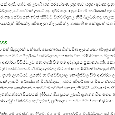
 ඇති, පශ්චාත් උපාධි සහ පර්යේෂණ පුහුණුව සඳහා අවශ්‍ය දැනුමද
වවිද්‍යාලයේ පශ්චාත් උපාධි පුහුණුව සඳහා පුරෝගාමී කාර්යයක් දැ
රයකු සේවයෙන් ඉවත් කිරීමට විශ්වවිද්‍යාල නිසි බලධරයාද, පාලක
ර්යවරුන් පිරිසක්ද, පරිපාලන නිලධාරීන්ද, තාක්‍ෂණික හේතුවක් මත 
ි බව
ට එක් පිළිතුරක් වන්නේ, සෞන්දර්ය විශ්වවිද්‍යාලයේ මහා අර්බුදයක
නයක සිට සම්පූර්ණ විශ්වවිද්‍යාලයක් කරා වන පරිවර්තනය සිදුක
 ආචාර්ය පිරිස්වලට නොහැකි වීම එම අර්බුදයේ ප්‍රකාශනයකි. ක
ි ප්‍රතිෂ්ඨාපිත විශ්වවිද්‍යාලවලද මීට සමාන පරිවර්තනීය/සංක්‍රමණී
, ප්‍රථම උපාධියට උගන්වන විශ්වවිද්‍යාල කොලීජිවල සිට ආචාර්ය උ
ාත්-උපාධි- පර්යේෂණ විශ්වවිද්‍යාල බවට පරිවර්තනය වීමට ඒවාට
ල ප්‍රතිපාදන කොමිෂන් සභාවටත් තවමත් නොහැකිවීමයි. බොහෝ පශ්ච
න්වන්නේ පියවරක් ඉදිරියට ගිය ප්‍රථම උපාධි දැනුමම වීම මෙම අ
 මෙම අඩුව විශ්වවිද්‍යාලවලටත්, ප්‍රතිපාදන කොමිසමටත් නොවැටහ
්ද, මේ වෙතින් හෙළිවේ. එය නම්, සෞන්දර්ය විශ්වවිද්‍යාලයේ ව