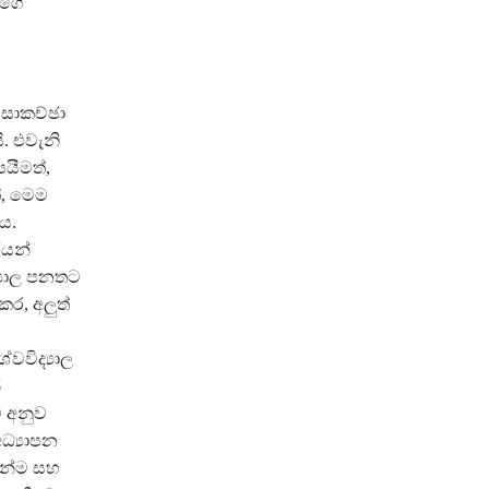
ුගේ
 සාකච්ඡා
. එවැනි
යීමත්,
්, මෙම
ය.
රයන්
ද්‍යාල පනතට
කර, අලුත්
වවිද්‍යාල
ේ
ට අනුව
ධ්‍යාපන
ුන්ම සහ