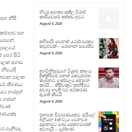
හිටපු අමාත්‍ය අකිල විරාජ්
කාරියවසම් අත්අඩංගුවට
සහ නිසි
August 5, 2026
 කම්පාව සහ
 පෙනේ.
අභිසාරී: වෙනත් යථාර්ථයකට
කවුළුවක් – රොහාන් සමරජීව
්‍යාලයේ
August 4, 2026
ේ පෙර සිටි
 පාලක සභාව
නිවැරදි
අගවිනිසුරුගේ විශ්‍රාම කාලය
දික්කිරීමේ පනත් කෙටුම්පත
වර්තමාන පාලක
කැබිනට් මණ්ඩලය අනුමත
ාවේ තීරණය
කරයි… කිසිවකුට කන්දීමට
අවශ්‍ය නැති බව අධිකරණ
ලයට භාරදුන්
ඇමති කියයි
ලය ගණන්
August 4, 2026
්චාත්
ීරණයක්ද
ජනමත විචාරණයකට රුපියල්
බිලියන 1ක් වැය වෙනවා!
සූදානමට මාස දෙකහමාරක්
වර ගැනීමද,
අවශ්‍යයි – රෝහණ