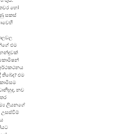
හේතුය.
ය කවර හෝ
ණු සකස්
ථාවෙහි
‍යාලවල
ුන්ගේ එම
උනන්දුවක්
 කොමිෂන්
යට අර්ථකථනය
ී තිබේද? එම
 කොමිසම
ධානීහුද, නව
්තර
ෞම්‍ය ලියනගේ
උසස්වීම්
්ය
තියට