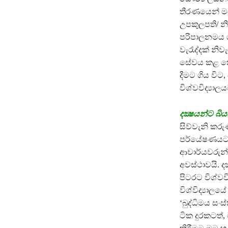
තීරණයෙන් මග
උපකුලපති/ නි
පරිපාලනමය ග
වැරැද්දක් නිව
සේවය කළ කොළඹ
දීමට ගිය වි
විශ්වවිද්‍යාල
දක්‍ෂයන්ට බිය
සිව්වැනි කරුණ
පර්යේෂණයට ළ
ආචාර්යවරුන්
අවස්ථාවයි. ද
පිටරට විශ්වව
විශ්විද්‍යා
‘බුද්ධිමය සං
ටික දුරකටත්