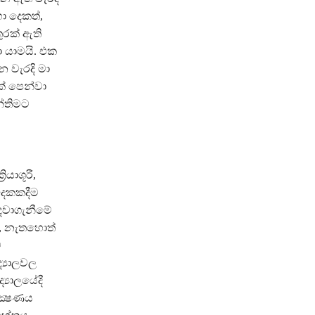
ා දෙකත්,
ුරක් ඇති
 යාමයි. එක
න වැරදි මා
ක් පෙන්වා
්තිමට
ියාශූරී,
දෙකකදීම
ඳවාගැනීමේ
ත්, නැතහොත්
ට
්‍යාලවල
්‍යාලයේදී
ක්‍ෂණය