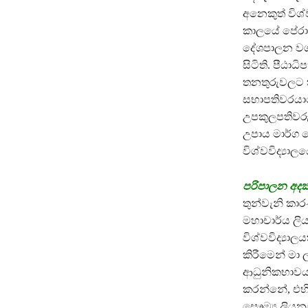
අනෙකුත් විශ්
කාලයේ පේරාදෙ
දේශපාලන වශය
සිටිති. පීඨා
තනතුරුවලට තර
සභාපතිවරයාගේ
උපකුලපතිවරු
උපාය මාර්ග 
විශ්වවිද්‍යා
පරිපාලන අදක්
තුන්වැනි කාර
මහාචාර්ය ලි
විශ්වවිද්‍ය
කිරීමෙන් මා 
ආධුනිකභාවයයි
කරන්නේ, එහි
සෞම්‍ය ලියන