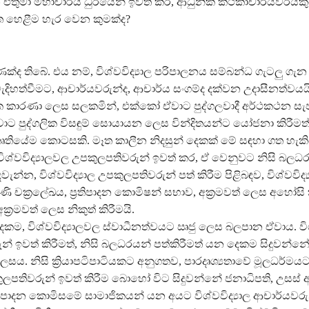
තුමා මහාචාර්ය ධුරයෙන් ඉවත් කර, ආධුනික කථිකාචාර්යවරයක
 හෙළීම හැර වෙන කුමක්ද?
ක්ද තිබේ. එය නම්, විශ්වවිද්‍යාල පරිපාලනය සම්බන්ධ ගැටලු ගැන
දිහත්වීමට, ආචාර්යවරුන්ද, ආචාර්ය සංගම්ද දක්වන උදාසීනත්වයයි
ලික කාරණා ලෙස සලකමින්, එක්කෝ ඒවාට පුද්ගලවාදී අර්ථකථන සැප
ට පුද්ගලික විසඳුම් සොයායන ලෙස වින්දිතයන්ට යෝජනා කිරීමත
කෘතියේම කොටසකි. මෑත කාලීන නිදසුන් දෙකක් මේ සඳහා ගත හැකි
විශ්වවිද්‍යාලවල උපකුලපතිවරුන් ඉවත් කර, ඒ වෙනුවට නිසි බලධ
ෙවැන්න, විශ්වවිද්‍යාල උපකුලපතිවරුන් පත් කිරීම පිළිබඳව, විශ්වවි
රණි චක්‍රලේඛය, ප්‍රතිපාදන කොමිෂන් සභාව, අක්‍රමවත් ලෙස අහෝසි 
ක්‍රමවත් ලෙස නිකුත් කිරීමයි.
ම, විශ්වවිද්‍යාලවල ස්වාධීනත්වයට ඍජු ලෙස බලපාන ඒවාය. විශ්
් ඉවත් කිරීමත්, නිසි බලධරයන් පත්කිරීමත් යන දෙකම සිදුවන්න
ෙසය. නිසි ක්‍රියාපටිපාටියකට අනුගතව, පාරදෘශ්‍යතාවේ මූලධර්මය
පතිවරුන් ඉවත් කිරීම බොහෝ විට සිදුවන්නේ ජනාධිපති, උසස් අ
රතිපාදන කොමිසමේ සාමාජිකයන් යන අයට විශ්වවිද්‍යාල ආචාර්යවර