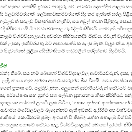
ේ සැකය යම්කිසි දුරකට තහවුරු වේ. අවස්ථා දෙකේදීම පාලක සභ
සි බලධාරීවරයාත්, ලේඛකාධිකාරීවරයාත් සිදු කර ඇත්තේ සරල පිළිත
ැටලුවක් සරලව විසඳන්නේ නැතිව, එය අවුල් කරන පිළිතුරු සොයා
ැරදි කිරීමට යයි ඊට වඩා බරපතළ වැරැද්දක් කිරීමයි. මෙවැනි පරිපාල
 විශ්වවිද්‍යාලයේද අවස්ථා කිහිපයකදීම සිදුවිය. එවැනි වැරැද්ද
ට, එක් උපකුලපතිවරයකු මට අපහාසාත්මක ලෙස බැණ වැදුණේය. අන
යට සිදුවන්නේ මූලික අයිතිවාසිකම් නඩුවලින් පරදින්නට සිදුවීමයි.
වීම
ක්ද තිබේ. එය නම් බොහෝ විශ්වවිද්‍යාලවල ආචාර්යවරුන්, දක්‍ෂ, ක්‍ර
ැදි, න්‍යාය ගැන දන්නා ආචාර්යවරුන්ට බිය වීමයි. මෙය අවස්ථා 
ගෙන් ප්‍රකාශ වේ. පළමුවැන්න, අලුතෙන් ආචාර්යවරුන් සේවයට බ
ක්‍ෂ, පර්යේෂණ සහ ග්‍රන්ථ සහ ලේඛන ප්‍රකාශනය නිසා කීර්තියට ප
ිද්‍යාලයක පශ්චාත් උපාධි ලබා සිටින, ‘න්‍යාය දන්නා’ අපේක්‍ෂකයන්
ලයේ ආචාර්ය මණ්ඩලවලට බැඳෙන්නට ඇති ඉඩකඩ ඇසිරීම අප විශ්වවිද
ස්කෘතියේ’ කොයිතරම් ප්‍රබල අංගයක් වී තිබේද යන්න කොළඹ විශ්වවිද
, මා පාලක සභාවේ සේවය කළ විශ්වවිද්‍යාලයේ බොහෝ දුරටත්, නිරී