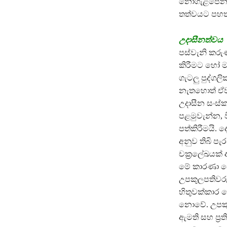
නොගැළපෙන එ
තත්වයට පහත
උදාසීනත්වය
පස්වැනි කරුණ
කිරීමට හෝ මැ
ගැටලු පුද්ග
නැතහොත් ඒවා
උදාසීන සංස්
පළමුවැන්න, 
පත්කිරීමයි. ද
අනුව තිබි පැ
චක්‍රලේඛයක් අ
මේ කාරණා දෙක
උපකුලපතිවරුන
හිතුවක්කාර ල
නොවේ. උපකුල
ඇමති සහ ප්‍