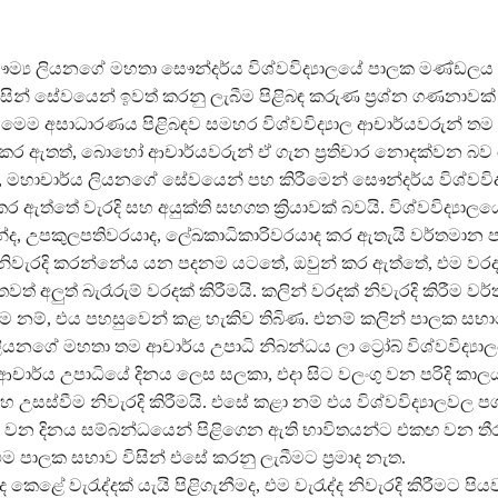
ම්‍ය ලියනගේ මහතා සෞන්දර්ය විශ්වවිද්‍යාලයේ පාලක මණ්ඩලය 
ිසින් සේවයෙන් ඉවත් කරනු ලැබීම පිළිබඳ කරුණ ප්‍රශ්න ගණනාවක්
මෙම අසාධාරණය පිළිබඳව සමහර විශ්වවිද්‍යාල ආචාර්යවරුන් තම
කර ඇතත්, බොහෝ ආචාර්යවරුන් ඒ ගැන ප්‍රතිචාර නොදක්වන බව
, මහාචාර්ය ලියනගේ සේවයෙන් පහ කිරීමෙන් සෞන්දර්ය විශ්වවිද
ර ඇත්තේ වැරදි සහ අයුක්ති සහගත ක්‍රියාවක් බවයි. විශ්වවිද්‍යාලය
ද, උපකුලපතිවරයාද, ලේඛකාධිකාරිවරයාද කර ඇතැයි වර්තමාන
නිවැරදි කරන්නේය යන පදනම යටතේ, ඔවුන් කර ඇත්තේ, එම වරද 
වත් අලුත් බැරෑරුම් වරදක් කිරීමයි. කලින් වරදක් නිවැරදි කිරීම 
 නම්, එය පහසුවෙන් කළ හැකිව තිබිණ. එනම් කලින් පාලක සභ
ියනගේ මහතා තම ආචාර්ය උපාධි නිබන්ධය ලා ට්‍රෝබ් විශ්වවිද්‍යා
ආචාර්ය උපාධියේ දිනය ලෙස සලකා, එදා සිට වලංගු වන පරිදි කා
හ උසස්වීම නිවැරදි කිරීමයි. එසේ කළා නම් එය විශ්වවිද්‍යාලවල පශ
ු වන දිනය සම්බන්ධයෙන් පිළිගෙන ඇති භාවිතයන්ට එකඟ වන ත
එම පාලක සභාව විසින් එසේ කරනු ලැබීමට ප්‍රමාද නැත.
කෙළේ වැරැද්දක් යැයි පිළිගැනීමද, එම වැරැද්ද නිවැරදි කිරීමට පිය