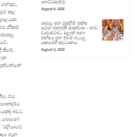
හෙට්ටිආච්චි
 හේතුව,
August 4, 2026
සුම් කළ
ද්‍යාලයක
දෙමළ සහ මුස්ලිම් පක්ෂ
්ම නිකම්
සමඟ ජනපති සාකච්ඡා – නව
ව්‍යවස්ථාව, පළාත් සභා
 බරපතළ
ඡන්දය සහ ඉඩම් ගැටලු
 වේ.
කෙරෙහි අවධානය
August 3, 2026
 තිබේ.
ාලක
 දක්වන්නේ
ිය. එය
සෞන්දර්ය
යාලයක්ද බවට
න්ද බොහෝ
්‍රලියාවේ
වාදය ගැන