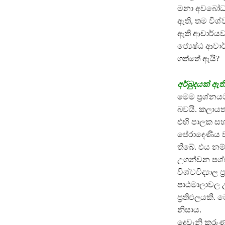
මනා අවබෝධයක්
ඇති, තම විශ්
ඇති ආචාර්යව
ජ්‍යෙෂ්ඨ ආචා
ගත්තේ ඇයි?
අර්බුදයක් ඇත
මෙම ප්‍රශ්නය
බවයි. කලායත
එහි පාලක සහ
පේරාදෙණිය වැන
තිබේ. එය නම්
උගන්වන පශ්ච
විශ්වවිද්‍යා
පාඨමාලාවල උග
ප්‍රතිඵලයකි.
නිසාය.
දෙවැනි කරුණක