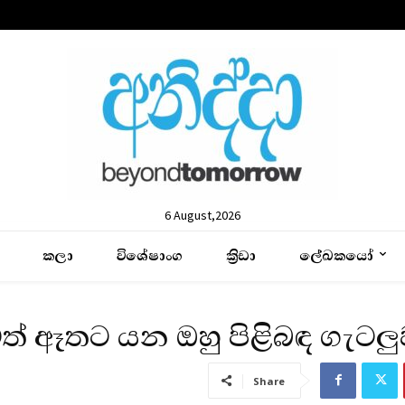
6 August,2026
කලා
විශේෂාංග
ක්‍රිඩා
ලේඛකයෝ
ත් ඈතට යන ඔහු පිළිබඳ ගැටලු
Share