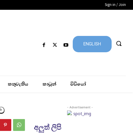
Sign in / Join
ENGLISH
කතුවැකිය
කාටූන්
විඩීයෝ
ව
- Advertisement -
අලුත් ලිපි