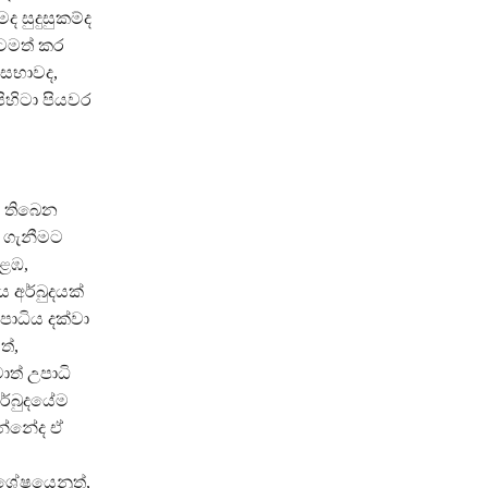
 සුදුසුකම්ද
නටමත් කර
 සභාවද,
පිහිටා පියවර
් තිබෙන
ර ගැනීමට
ොළඹ,
ය අර්බුදයක්
පාධිය දක්වා
ත්,
ාත් උපාධි
ර්බුදයේම
ෙන්නේද ඒ
ිශේෂයෙනුත්,