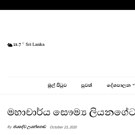
No menu items!
21.7
C
Sri Lanka
මුල් පිටුව
පුවත්
දේශපාලන
මහාචාර්ය සෞම්‍ය ලියනගේට
By
ජයදේව උයන්ගොඩ
October 23, 2020