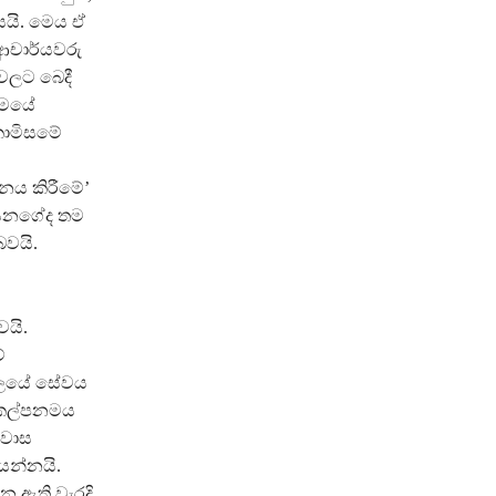
යයි. මෙය ඒ
 ආචාර්යවරු
ිවලට බෙදී
ංගමයේ
 කොමිසමේ
නය කිරීමේ’
ියනගේද තම
බවයි.
වයි.
ේ
කාලයේ සේවය
රිකල්පනමය
්වාස
යන්නයි.
න ඇති වැරදි