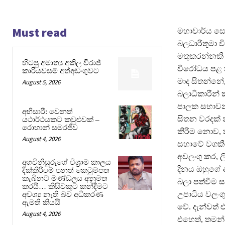
Must read
මහාචාර්ය සෞ
බලධාරීතුමා ව
මතුකරන්නකි 
හිටපු අමාත්‍ය අකිල විරාජ්
විරෝධය පළ 
කාරියවසම් අත්අඩංගුවට
මාද සිතන්නේ
August 5, 2026
බලාධිකාරීන් ක
පාලක සභාවන්
අභිසාරී: වෙනත්
සිතන වරදක් 
යථාර්ථයකට කවුළුවක් –
රොහාන් සමරජීව
කිරීම නොව, ත
August 4, 2026
සභාවේ වගකීම
අවලංගු කර, ල
අගවිනිසුරුගේ විශ්‍රාම කාලය
දිනය ඔහුගේ 
දික්කිරීමේ පනත් කෙටුම්පත
කැබිනට් මණ්ඩලය අනුමත
බලා පත්වීම ස
කරයි… කිසිවකුට කන්දීමට
උපාධිය වලංග
අවශ්‍ය නැති බව අධිකරණ
ඇමති කියයි
වේ. දැන්වත් 
August 4, 2026
එහෙත්, තමන්ද 