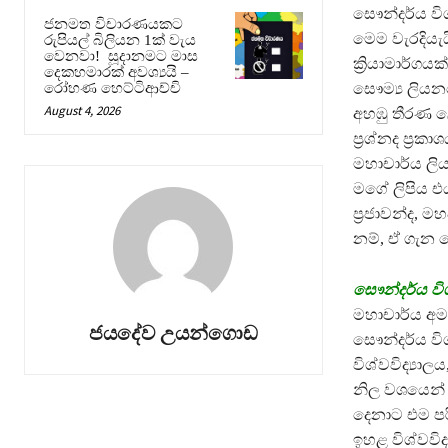
සෞන්දර්ය වි
ජනමත විචාරණයකට
මෙම වැරදියැ
රුපියල් බිලියන 1ක් වැය
වෙනවා! සූදානමට මාස
ක්‍රියාමාර්ගය
දෙකහමාරක් අවශ්‍යයි –
සෞම්‍ය ලියන
රෝහණ හෙට්ටිආච්චි
August 4, 2026
අහඹු තීරණ ලෙ
ප්‍රශ්නද ප්‍
මහාචාර්ය ලිය
මගේ ලිපිය එ
ප්‍රජාවන්ද,
නම්, ඒ ගැන 
සෞන්දර්ය විශ
මහාචාර්ය අම
ජයදේව උයන්ගොඩ
සෞන්දර්ය වි
විශ්වවිද්‍යා
නිල වශයෙන් 
දෙනාට එම පර
ඉහළ විශ්වවිද