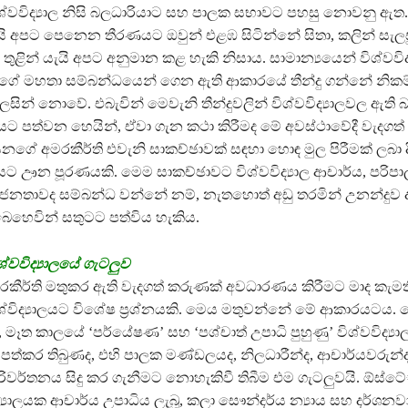
ශ්වවිද්‍යාල නිසි බලධාරියාට සහ පාලක සභාවට පහසු නොවනු ඇත.
යි අපට පෙනෙන තීරණයට ඔවුන් එළඹ සිටින්නේ සිතා, කලින් සැල
ක් තුළින් යැයි අපට අනුමාන කළ හැකි නිසාය. සාමාන්‍යයෙන් විශ්වවි
ගේ මහතා සම්බන්ධයෙන් ගෙන ඇති ආකාරයේ තීන්දු ගන්නේ නිකම
සින් නොවේ. එබැවින් මෙවැනි තීන්දුවලින් විශ්වවිද්‍යාලවල ඇති
රකාශයට පත්වන හෙයින්, ඒවා ගැන කථා කිරීමද මේ අවස්ථාවේදී වැදගත්
නගේ අමරකීර්ති එවැනි සාකච්ඡාවක් සඳහා හොඳ මුල පිරීමක් ලබා දී
යට ඌන පූරණයකි. මෙම සාකච්ඡාවට විශ්වවිද්‍යාල ආචාර්ය, පරිප
 මහජනතාවද සම්බන්ධ වන්නේ නම්, නැතහොත් අඩු තරමින් උනන්දුව
බෙහෙවින් සතුටට පත්විය හැකිය.
්වවිද්‍යාලයේ ගැටලුව
රකීර්ති මතුකර ඇති වැදගත් කරුණක් අවධාරණය කිරීමට මාද කැමත
ශ්විද්‍යාලයට විශේෂ ප්‍රශ්නයකි. මෙය මතුවන්නේ මේ ආකාරයටය. 
ලය, මෑත කාලයේ ‘පර්යේෂණ’ සහ ‘පශ්චාත් උපාධි පුහුණු’ විශ්වවිද්‍
පත්කර තිබුණද, එහි පාලක මණ්ඩලයද, නිලධාරීන්ද, ආචාර්යවරු
ිවර්තනය සිදු කර ගැනීමට නොහැකිවී තිබීම එම ගැටලුවයි. ඕස්ටේ
්‍යාලයක ආචාර්ය උපාධිය ලැබූ, කලා සෞන්දර්ය න්‍යාය සහ දර්ශන