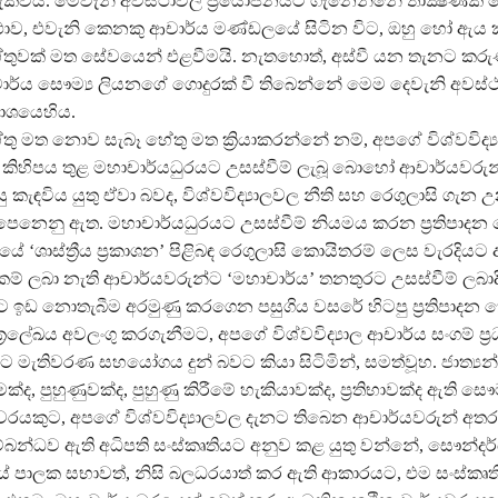
ැකිවිය. මෙවැනි අවස්ථාවල ප්‍රයෝජනයට ගැනෙන්නේ තාක්‍ෂණික 
ථාව, එවැනි කෙනකු ආචාර්ය මණ්ඩලයේ සිටින විට, ඔහු හෝ ඇ
ේතුවක් මත සේවයෙන් එළවීමයි. නැතහොත්, අස්වී යන තැනට කරු
ාචාර්ය සෞම්‍ය ලියනගේ ගොදුරක් වී තිබෙන්නේ මෙම දෙවැනි අවස්
ාශයෙහිය.
තු මත නොව සැබෑ හේතු මත ක්‍රියාකරන්නේ නම්, අපගේ විශ්වවිද්
ුදු කිහිපය තුළ මහාචාර්යධුරයට උසස්වීම් ලැබූ බොහෝ ආචාර්යවර
ු කැඳවිය යුතු ඒවා බවද, විශ්වවිද්‍යාලවල නීති සහ රෙගුලාසි ගැන 
ෙනෙනු ඇත. මහාචාර්යධුරයට උසස්වීම් නියමය කරන ප්‍රතිපාදන
යේ ‘ශාස්ත්‍රීය ප්‍රකාශන’ පිළිබඳ රෙගුලාසි කොයිතරම් ලෙස වැරදි
සුකම් ලබා නැති ආචාර්යවරුන්ට ‘මහාචාර්ය’ තනතුරට උසස්වීම් ලබාද
ට ඉඩ නොතැබීම අරමුණු කරගෙන පසුගිය වසරේ හිටපු ප්‍රතිපාදන
්‍රලේඛය අවලංගු කරගැනීමට, අපගේ විශ්වවිද්‍යාල ආචාර්ය සංගම් ප්‍ර
ට මැතිවරණ සහයෝගය දුන් බවට කියා සිටිමින්, සමත්වූහ. ජාත්‍යන
ක්ද, පුහුණුවක්ද, පුහුණු කිරීමේ හැකියාවක්ද, ප්‍රතිභාවක්ද ඇති ස
වරයකුට, අපගේ විශ්වවිද්‍යාලවල දැනට තිබෙන ආචාර්යවරුන් අතර 
්බන්ධව ඇති අධිපති සංස්කෘතියට අනුව කළ යුතු වන්නේ, සෞන්දර
ාලයේ පාලක සභාවත්, නිසි බලධරයාත් කර ඇති ආකාරයට, එම සංස්කෘ