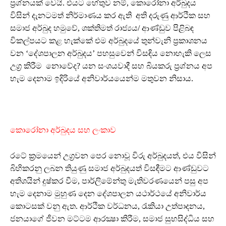
ප්‍රශ්නයක් වෙයි. එයට හේතුව නම්, කොරෝනා අර්බුදය
විසින් දැනටමත් නිර්මාණය කර ඇති අති දරුණු ආර්ථික සහ
සමාජ අර්බුද හමුවේ, ශක්තිමත් රාජ්‍යය/ ආණ්ඩුව පිළිබඳ
විකල්පයට කළ හැක්කේ එම අර්බුදයේ තුන්වැනි ප්‍රකාශනය
වන ‘දේශපාලන අර්බුදය’ පහසුවෙන් විසඳිය නොහැකි ලෙස
උග්‍ර කිරීම නොවේද? යන සංශයවාදී සහ බියකරු ප්‍රශ්නය අප
හැම දෙනාම ඉදිරියේ අනිවාර්යයෙන්ම මතුවන නිසාය.
කොරෝනා අර්බුදය සහ ලංකාව
රටේ ක්‍රමයෙන් උග්‍රවන පෙර නොවූ විරු අර්බුදයත්, එය විසින්
බිහිකරනු ලබන තියුණු සමාජ අර්බුදයත් විසඳීමට ආණ්ඩුවට
අතිශයින් දුෂ්කර වීම, පාර්ලිමේන්තු මැතිවරණයෙන් පසු අප
හැම දෙනාම මුහුණ දෙන දේශපාලන යථාර්ථයේ අනිවාර්ය
කොටසක් වනු ඇත. ආර්ථික වර්ධනය, රැකියා උත්පාදනය,
ජනයාගේ ජීවන මට්ටම ආරක්‍ෂා කිරීම, සමාජ සුභසිද්ධිය සහ