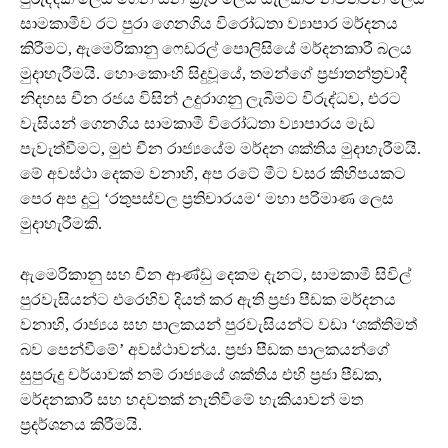
සාමකාමීව රට පුරා ගෙනගිය විරෝධතා ව්‍යාපාර මර්දනය
කිරීමට, ඇමෙරිකානු ෆෙඩරල් පොලිසියේ මර්දනකාරී බලය
මුදාහැරීමයි. හොංකොංහි සිදුවූයේ, තමන්ගේ ප්‍රජාතන්ත්‍රවාදී
නිදහස චීන රජය විසින් උදුරාගනු ලැබීමට විරුද්ධව, එරට
වැසියන් ගෙනගිය සාමකාමී විරෝධතා ව්‍යාපාරය මැඩ
පැවැත්වීමට, මුළු චීන රාජ්‍යයේම මර්දන ශක්තිය මුදාහැරීමයි.
මේ අවස්ථා දෙකම වනාහි, අප රටේ මීට වසර කිහිපයකට
පෙර අප දුටු ‘රතුපස්වල ප්‍රතිචාරයම‘ මහා පරිමාණ ලෙස
මුදාහැරීමකි.
ඇමෙරිකානු සහ චීන ආණ්ඩු දෙකම දැනට, සාමකාමී සිවිල්
පුරවැසියන්ට එරෙහිව දියත් කර ඇති ප්‍රජා පීඩක මර්දනය
වනාහි, රාජ්‍යය සහ පාලකයන් පුරවැසියන්ට වඩා ‘ශක්තිමත්
බව පෙන්වීමේ’ අවස්ථාවන්ය. ප්‍රජා පීඩක පාලකයන්ගේ
සුපුරුදු චර්යාවක් නම් රාජ්‍යයේ ශක්තිය එහි ප්‍රජා පීඩක,
මර්දනකාරී සහ හදවතක් නැතිවීමේ හැකියාවන් මත
ප්‍රදර්ශනය කිරීමයි.