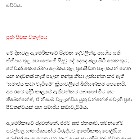
එවිටය.
ප්‍රජා පීඩක විකල්පය
මේ දිනවල ඇමෙරිකාවේ සිදුවන දේවලින්ද, පසුගිය සති
කිහිපය තුළ හොංකොංහි සිදුවූ දේ දෙසද බලා සිටි කෙනකුට,
පශ්චාත්-කොරෝනා ලෝකය තුළ ප්‍රජාපීඩක පාලකයන් ගෙන
යන හදවතක් නැති පාලන තන්ත්‍ර නිසා උත්සන්න කර ඇති
‘සමාජය කඩා වැටීමේ’ ක්‍රියාවලියේ බිහිසුණුකම පෙනෙයි.
අප රටේ ඉදිරි කාලයේ ඇතිවන්නට බොහෝ විට ඉඩ
තිබෙන්නේත්, ඒ නිසාම වැළැක්විය යුතු වන්නේත් එවැනි ප්‍රජා
පීඩකත්වයක් සහ සමාජීය කඩාවැටීම්ය.
ඇමෙරිකාවේ සිදුවන්නේ, එරට කළු ජනතාව, තමන්ගේම
පවුල්වල සාමාජිකයන්ට විරුද්ධව අමෙරිකානු පොලිසිය
පුරුද්දක් ලෙස ගෙන යන ක්‍රෑර ලෙස සැලකීම නවත්වන ලෙස