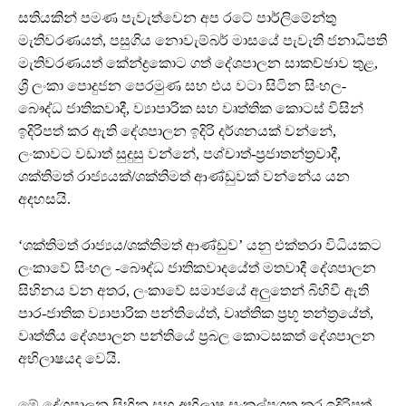
සතියකින් පමණ පැවැත්වෙන අප රටේ පාර්ලිමේන්තු
මැතිවරණයත්, පසුගිය නොවැම්බර් මාසයේ පැවැති ජනාධිපති
මැතිවරණයත් කේන්ද්‍රකොට ගත් දේශපාලන සාකච්ඡාව තුළ,
ශ්‍රී ලංකා පොදුජන පෙරමුණ සහ එය වටා සිටින සිංහල-
බෞද්ධ ජාතිකවාදී, ව්‍යාපාරික සහ වෘත්තික කොටස් විසින්
ඉදිරිපත් කර ඇති දේශපාලන ඉදිරි දර්ශනයක් වන්නේ,
ලංකාවට වඩාත් සුදුසු වන්නේ, පශ්චාත්-ප්‍රජාතන්ත්‍රවාදී,
ශක්තිමත් රාජ්‍යයක්/ශක්තිමත් ආණ්ඩුවක් වන්නේය යන
අදහසයි.
‘ශක්තිමත් රාජ්‍යය/ශක්තිමත් ආණ්ඩුව’ යනු එක්තරා විධියකට
ලංකාවේ සිංහල -බෞද්ධ ජාතිකවාදයේත් මතවාදී දේශපාලන
සිහිනය වන අතර, ලංකාවේ සමාජයේ අලුතෙන් බිහිවී ඇති
පාර-ජාතික ව්‍යාපාරික පන්තියේත්, වෘත්තික ප්‍රභූ තන්ත්‍රයේත්,
වෘත්තීය දේශපාලන පන්තියේ ප්‍රබල කොටසකත් දේශපාලන
අභිලාෂයද වෙයි.
මේ දේශපාලන සිහින සහ අභිලාෂ සංකල්පගත කර ඉදිරිපත්