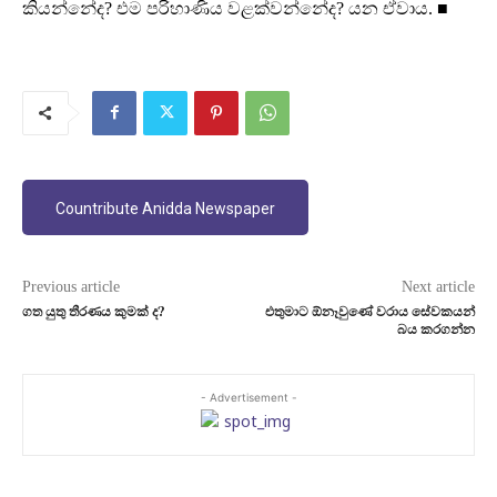
කියන්නේද? එම පරිහාණිය වළක්වන්නේද? යන ඒවාය. ■
Countribute Anidda Newspaper
Previous article
Next article
ගත යුතු තීරණය කුමක් ද?
එතුමාට ඕනෑවුණේ වරාය සේවකයන්
බය කරගන්න
- Advertisement -