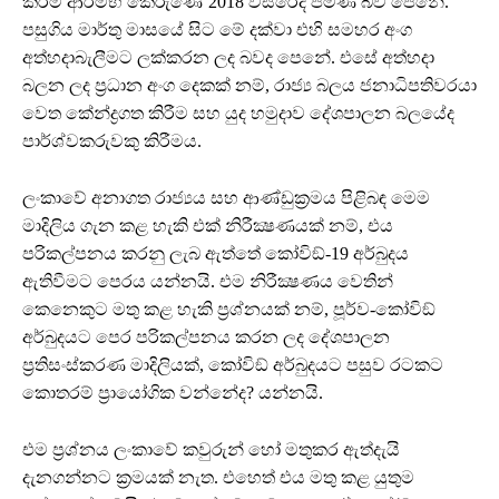
කිරීම ආරම්භ කෙරුණේ 2018 වසරේදී පමණ බව පෙනේ.
පසුගිය මාර්තු මාසයේ සිට මේ දක්වා එහි සමහර අංග
අත්හදාබැලීමට ලක්කරන ලද බවද පෙනේ. එසේ අත්හදා
බලන ලද ප්‍රධාන අංග දෙකක් නම්, රාජ්‍ය බලය ජනාධිපතිවරයා
වෙත කේන්ද්‍රගත කිරීම සහ යුද හමුදාව දේශපාලන බලයේද
පාර්ශ්වකරුවකු කිරීමය.
ලංකාවේ අනාගත රාජ්‍යය සහ ආණ්ඩුක්‍රමය පිළිබඳ මෙම
මාදිලිය ගැන කළ හැකි එක් නිරීක්‍ෂණයක් නම්, එය
පරිකල්පනය කරනු ලැබ ඇත්තේ කෝවිඞ්-19 අර්බුදය
ඇතිවීමට පෙරය යන්නයි. එම නිරීක්‍ෂණය වෙතින්
කෙනෙකුට මතු කළ හැකි ප්‍රශ්නයක් නම්, පූර්ව-කෝවිඞ්
අර්බුදයට පෙර පරිකල්පනය කරන ලද දේශපාලන
ප්‍රතිසංස්කරණ මාදිලියක්, කෝවිඞ් අර්බුදයට පසුව රටකට
කොතරම් ප්‍රායෝගික වන්නේද? යන්නයි.
එම ප්‍රශ්නය ලංකාවේ කවුරුන් හෝ මතුකර ඇත්දැයි
දැනගන්නට ක්‍රමයක් නැත. එහෙත් එය මතු කළ යුතුම