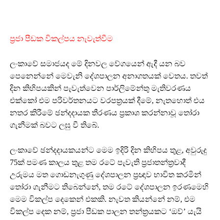
ප්‍රජා පීඩක විකල්පය නැවැත්වීම
ලංකාවේ සමාජයද මේ දිනවල වේගයෙන් ඇදී යන බව
පෙනෙන්නේ මෙවැනි දේශපාලන අනාගතයක් වෙතය. තවත්
දින කිහිපයකින් පැවැත්වෙන පාර්ලිමේන්තු මැතිවරණය
එක්කෝ එම පරිවර්තනයට වරපත්‍රයක් දීමේ, නැතහොත් එය
නතර කිරීමේ ඡන්දදායක තීරණය ප්‍රකාශ කරන්නාවූ තෝරා
ගැනීමක් බවට ලඝු වී තිබේ.
ලංකාවේ ඡන්දදායකයන්ට මෙම ඉදිරි දින කිහිපය තුළ, අවුරුදු
75ක් පමණ කාලය තුළ තම රටේ පැවැති ප්‍රජාතන්ත්‍රවාදී
උරුමය මත ගොඩනැගුණු දේශපාලන ප්‍රඥාව භාවිත කරමින්
තෝරා ගැනීමට තිබෙන්නේ, තම රටේ දේශපාලන ඉරණමෙහි
මෙම විකල්ප දෙකෙන් එකකි. නැවත කියන්නේ නම්, එම
විකල්ප දෙක නම්, ප්‍රජා පීඩක පාලන තන්ත්‍රයකට ‘ඔව්’ යැයි