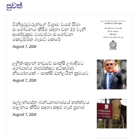
පුවත්
විනිසුරුවරුන්ගේ විශ්‍රාම වයස් සීමා
සංශෝධනය කිරීම සඳහා වන 22 වැනි
ආණ්ඩුක්‍රම ව්‍යවස්ථා සංශෝධන
කෙටුම්පත ගැසට් කෙරේ
August 7, 2026
ලලිත්-කූගන් නඩුවේ සාක්ෂි ලබාදීමට
ගෝඨාභය රාජපක්ෂට අධිකරණ
නියෝගයක් – සාක්ෂි ඔන්ලයින් ක්‍රමයට
August 7, 2026
පල්ලන්සේන බන්ධනාගාරයේ තත්ත්වය
පාලනය කිරීම සඳහා කඳුළු ගෑස් ප්‍රහාර
August 7, 2026