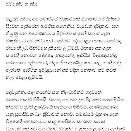
බවද කිව හැකිය.
පළමුවැන්න, අප සමාජයේ බහුතරයක් ජනතාවට විඳින්නට
සිදුවන පැතිරෙන ආර්ථික අහේනිය, වැඩෙන දරිද්‍රතාව, සහ
තියුණු වන අසරණභාවය පිළිබඳව සංවේදී සහ ඒ ගැන
මානුෂිකව අවබෝධ කර ගැනීමට දේශපාලන නායකයන්ටද,
රාජ්‍ය නිලධාරීන්ටද හැකියාව ලැබීමයි. මනුෂ්‍ය දුක ගැන
සංවේදී නොවන දේශපාලනඥයන්ද, ආර්ථික විද්‍යාඥයන්ද,
අමාත්‍යාංශ ලේකම්වරුන්ද සහිත ආණ්ඩුවකට කළ හැකි වනු
ඇත්තේ, ආර්ථික අර්බුදයෙන් දුක් විඳින ජනතාව තව තවත්
තලා පෙළා දැමීමයි.
දෙවැන්න, පාලකයන්ට සහ නිලධාරීන්ට හදවතේ
තෙතමනයක් තිබීමයි. එනම්, මහජන දුක පිළිබඳව සංවේදී වීම
නිසාම හදවත් උණුවීමේ හැකියාව තිබීමයි. ආණ්ඩුකරණය
යනු ප්‍රජාපීඩක බල ක්‍රීඩාවක් නොව, සමාජයම මුහුණ දෙන
විපතකදී මහජනයාට සානුකම්පිකව සලකන සමාජ
ව්‍යායාමයක් බව සිතන්නට ඔවුන්ට හැකිකම ලැබෙනු ඇත්තේ