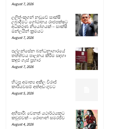
August 7, 2026
ලලිත්-කූගන් නඩුවේ සාක්ෂි
ලබාදීමට ගෝඨාභය රාජපක්ෂට
අධිකරණ නියෝගයක් – සාක්ෂි
ඔන්ලයින් ක්‍රමයට
August 7, 2026
පල්ලන්සේන බන්ධනාගාරයේ
තත්ත්වය පාලනය කිරීම සඳහා
කඳුළු ගෑස් ප්‍රහාර
August 7, 2026
හිටපු අමාත්‍ය අකිල විරාජ්
කාරියවසම් අත්අඩංගුවට
August 5, 2026
අභිසාරී: වෙනත් යථාර්ථයකට
කවුළුවක් – රොහාන් සමරජීව
August 4, 2026