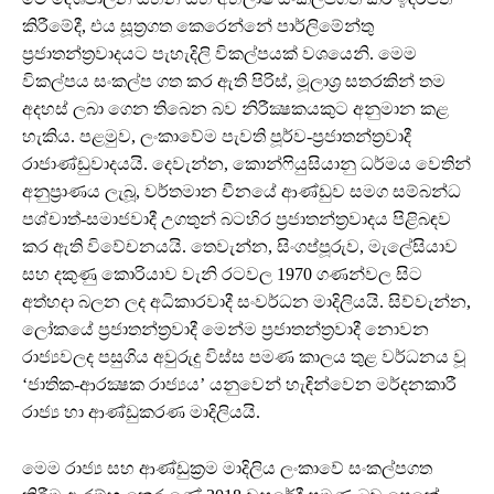
කිරීමේදී, එය සූත්‍රගත කෙරෙන්නේ පාර්ලිමේන්තු
ප්‍රජාතන්ත්‍රවාදයට පැහැදිලි විකල්පයක් වශයෙනි. මෙම
විකල්පය සංකල්ප ගත කර ඇති පිරිස්, මූලාශ්‍ර සතරකින් තම
අදහස් ලබා ගෙන තිබෙන බව නිරීක්‍ෂකයකුට අනුමාන කළ
හැකිය. පළමුව, ලංකාවේම පැවති පූර්ව-ප්‍රජාතන්ත්‍රවාදී
රාජාණ්ඩුවාදයයි. දෙවැන්න, කොන්ෆියුසියානු ධර්මය වෙතින්
අනුප්‍රාණය ලැබූ, වර්තමාන චීනයේ ආණ්ඩුව සමග සම්බන්ධ
පශ්චාත්-සමාජවාදී උගතුන් බටහිර ප්‍රජාතන්ත්‍රවාදය පිළිබඳව
කර ඇති විවේචනයයි. තෙවැන්න, සිංගප්පූරුව, මැලේසියාව
සහ දකුණු කොරියාව වැනි රටවල 1970 ගණන්වල සිට
අත්හදා බලන ලද අධිකාරවාදී සංවර්ධන මාදිලියයි. සිව්වැන්න,
ලෝකයේ ප්‍රජාතන්ත්‍රවාදී මෙන්ම ප්‍රජාතන්ත්‍රවාදී නොවන
රාජ්‍යවලද පසුගිය අවුරුදු විස්ස පමණ කාලය තුළ වර්ධනය වූ
‘ජාතික-ආරක්‍ෂක රාජ්‍යය’ යනුවෙන් හැඳින්වෙන මර්දනකාරී
රාජ්‍ය හා ආණ්ඩුකරණ මාදිලියයි.
මෙම රාජ්‍ය සහ ආණ්ඩුක්‍රම මාදිලිය ලංකාවේ සංකල්පගත