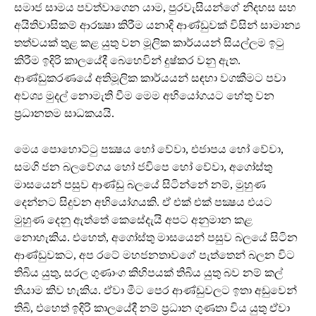
සමාජ සාමය පවත්වාගෙන යාම, පුරවැසියන්ගේ නිදහස සහ
අයිතිවාසිකම් ආරක්‍ෂා කිරීම යනාදි ආණ්ඩුවක් විසින් සාමාන්‍ය
තත්වයක් තුළ කළ යුතු වන මූලික කාර්යයන් සියල්ලම ඉටු
කිරීම ඉදිරි කාලයේදී බෙහෙවින් දුෂ්කර වනු ඇත.
ආණ්ඩුකරණයේ අතිමූලික කාර්යයන් සඳහා වගකීමට පවා
අවශ්‍ය මුදල් නොමැති වීම මෙම අභියෝගයට හේතු වන
ප්‍රධානතම සාධකයයි.
මෙය පොහොට්ටු පක්‍ෂය හෝ වේවා, එජාපය හෝ වේවා,
සමගි ජන බලවේගය හෝ ජවිපෙ හෝ වේවා, අගෝස්තු
මාසයෙන් පසුව ආණ්ඩු බලයේ සිටින්නේ නම්, මුහුණ
දෙන්නට සිදුවන අභියෝගයකි. ඒ එක් එක් පක්‍ෂය එයට
මුහුණ දෙනු ඇත්තේ කෙසේදැයි අපට අනුමාන කළ
නොහැකිය. එහෙත්, අගෝස්තු මාසයෙන් පසුව බලයේ සිටින
ආණ්ඩුවකට, අප රටේ මහජනතාවගේ පැත්තෙන් බලන විට
තිබිය යුතු, සරල ගුණාංග කිහිපයක් තිබිය යුතු බව නම් කල්
තියාම කිව හැකිය. ඒවා මීට පෙර ආණ්ඩුවලට ඉතා අඩුවෙන්
තිබි, එහෙත් ඉදිරි කාලයේදී නම් ප්‍රධාන ගුණතා විය යුතු ඒවා