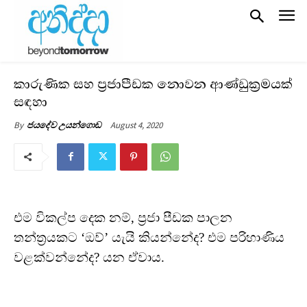
කාරුණික සහ ප්‍රජාපීඩක නොවන ආණ්ඩුක්‍රමයක්
සඳහා
August 4, 2020
By
ජයදේව උයන්ගොඩ
එම විකල්ප දෙක නම්, ප්‍රජා පීඩක පාලන
තන්ත්‍රයකට ‘ඔව්’ යැයි කියන්නේද?
එම පරිහාණිය
වළක්වන්නේද? යන ඒවාය.