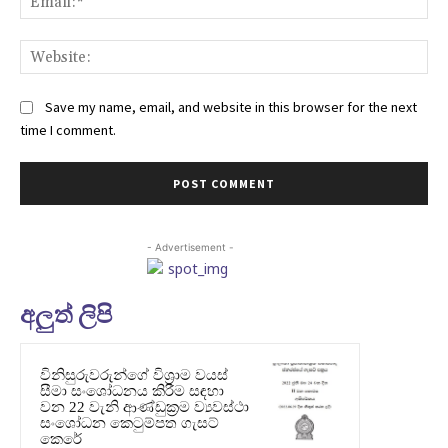
Web
Save my name, email, and website in this browser for the next
time I comment.
- Advertisement -
අලුත් ලිපි
විනිසුරුවරුන්ගේ විශ්‍රාම වයස්
සීමා සංශෝධනය කිරීම සඳහා
වන 22 වැනි ආණ්ඩුක්‍රම ව්‍යවස්ථා
සංශෝධන කෙටුම්පත ගැසට්
කෙරේ