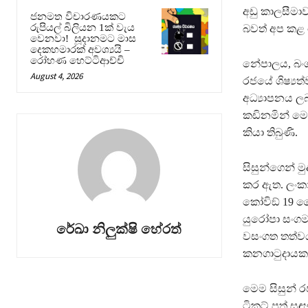
අඩු කාලසීමාව
ජනමත විචාරණයකට
රුපියල් බිලියන 1ක් වැය
බවත් අප කළ 
වෙනවා! සූදානමට මාස
දෙකහමාරක් අවශ්‍යයි –
රෝහණ හෙට්ටිආච්චි
නේපාලය, බංග්
August 4, 2026
රජයේ ශිෂ්‍යත
අධ්‍යාපනය ලබ
කඩිනමින් මෙ
කියා තිබුණි.
සිසුන්ගෙන් 
කර ඇත. ලංකා
කෝවිඞ් 19 ව
යුරෝපා සංගම
රේඛා නිලුක්ෂි හේරත්
වසංගත තත්වය
කනගාටුදායක
මෙම සිසුන් 
ටිකට් පත් ස