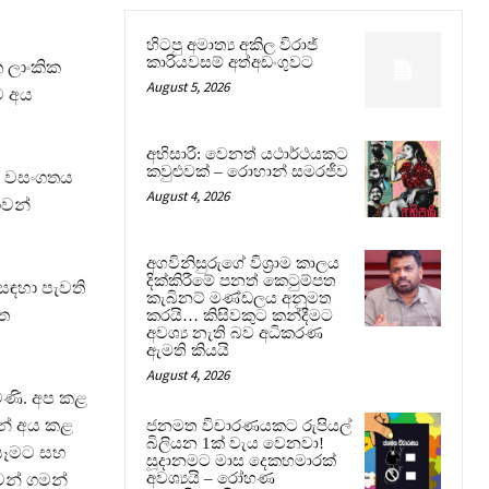
හිටපු අමාත්‍ය අකිල විරාජ්
කාරියවසම් අත්අඩංගුවට
ත ලාංකික
August 5, 2026
ගම අය
අභිසාරී: වෙනත් යථාර්ථයකට
කවුළුවක් – රොහාන් සමරජීව
19 වසංගතය
August 4, 2026
ාවන්
අගවිනිසුරුගේ විශ්‍රාම කාලය
දික්කිරීමේ පනත් කෙටුම්පත
 සඳහා පැවති
කැබිනට් මණ්ඩලය අනුමත
මත
කරයි… කිසිවකුට කන්දීමට
අවශ්‍ය නැති බව අධිකරණ
ඇමති කියයි
August 4, 2026
මණි. අප කළ
ෙන් අය කළ
ජනමත විචාරණයකට රුපියල්
බිලියන 1ක් වැය වෙනවා!
 යෑමට සහ
සූදානමට මාස දෙකහමාරක්
අවශ්‍යයි – රෝහණ
වන් ගමන්