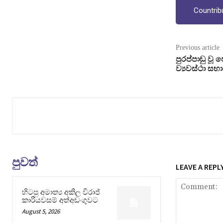
Countrib
Previous article
පුරප්පාඩු වූ
ව්‍යවස්ථා සභා
පුවත්
LEAVE A REPL
හිටපු අමාත්‍ය අකිල විරාජ්
කාරියවසම් අත්අඩංගුවට
August 5, 2026