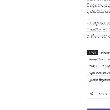
විදේශ කටයුතු
ගුණවර්ධනගෙන
මේ පිළිබඳව වි
මහත්මිය සම්
ගැනීමට නොහැ
TAGS
electio
කොරෝනා
ක
ජන්දය
ජයදේ
මැතිවරණ කොමි
ලාංකික සිසුන්ගේ
Share