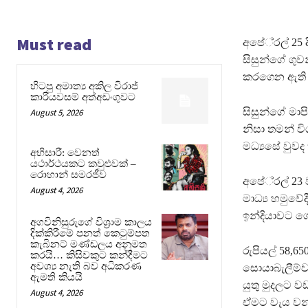
Must read
අපේ‍්‍රල් 25 
සිසුන්ගේ ගුවන
කරගෙන ඇති බ
හිටපු අමාත්‍ය අකිල විරාජ්
කාරියවසම් අත්අඩංගුවට
සිසුන්ගේ මා
August 5, 2026
නිසා තමන් වි
මධ්‍යසේ වුවද 
අභිසාරී: වෙනත්
යථාර්ථයකට කවුළුවක් –
රොහාන් සමරජීව
අපේ‍්‍රල් 23
August 4, 2026
මාධ්‍ය හමුවේද
ඉන්දියාවට ග
අගවිනිසුරුගේ විශ්‍රාම කාලය
දික්කිරීමේ පනත් කෙටුම්පත
කැබිනට් මණ්ඩලය අනුමත
රුපියල් 58,
කරයි… කිසිවකුට කන්දීමට
අවශ්‍ය නැති බව අධිකරණ
සොයාබැලීම්ව
ඇමති කියයි
යුතු මුදලට 
August 4, 2026
ඒමට වැය වන්