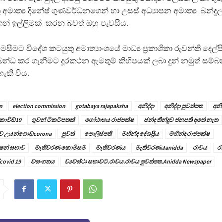
 අමාත්‍ය දිනේෂ් ගුණවර්ධනගෙන් හා උසස් අධ්‍යාපන අමාත්‍ය බන්දු
් ඉල්ලීමක් කරන බවත් ඔහු පැවසීය.
මසීමට විදේශ කටයුතු අමාත්‍යාංශයේ මාධ්‍ය ප‍්‍රකාශිකා රුවන්ති දෙල්ප
බන්ධ කර ගැනීමට දූරකථන ඇමතුම් කිහිපයක් ලබා දුන් නමුත් සම්
කි විය.
n
election commission
gotabaya rajapaksha
අනිද්දා
අනිද්දා පුවත්පත
අනි
ොවිඩ්19
ගුවන් ටිකට්පතක්
ගෝඨාභය රාජපක්ෂ
ඡන්ද තීන්දුව ජනපති අතේ නැත
ව උයන්ගොඩcorona
පුවත්
පොලිස්පති
මහින්ද දේශප්‍රිය
මහින්ද රාජපක්ෂ
ෂන් සභාව
මැතිවරණ කොමිසම
මැතිවරණය
මැතිවරණයanidda
රාවය
ර
covid 19
වසංගතය
ව්‍යවස්ථා සභාවට.රාවය.රාවය පුවත්පත.Anidda Newspaper