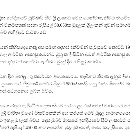
දින ඉන්දියාවේ මුම්බායි සිට ශ‍්‍රී ලංකාව වෙත ගෙන්වාගැනීමට නියමි
් ටිකට්පතක් සදහා රුපියල් 58,650ක මුදලක් ශ‍්‍රීලංකන් ගුවන් සමා
ව අනිද්දාට වාර්තා වේ.
පියන් කිහිපදෙනෙකු අප සමඟ අදහස් දක්වමින් පැවසුවේ කොවිඞ් 
ශාල ආර්ථික අපහසුතාවන්ට මුහුණ දී සිටින බවත් ආර්ථික අපහසුත
තම දරුවන් ගෙන්වා ගැනීමට මුදල් දීමට සිදුවූ බවත්ය.
 වන දින බන්දුල ගුණවර්ධන අමාත්‍යවරයා කැබිනට් තීරණ දැනුම් දීම
ී ප‍්‍රකාශ කර තිබුණේ මෙරට සිසුන් 580ක් ඉන්දියානු රාජ්‍ය ශිෂ්‍යත්ව 
ොස් අධ්‍යාපනය ලබන බවය.
650ක ගාස්තුව පැමිණීම සඳහා නියම කරන ලද එක් ගමන් වාරයකට ප
ලදී වාර්තා වුණේ ටිකට්පතකින් අය කරගත් මෙම මුදල සාමාන්‍යය
වඩා ඉහළ මුදලක් බවය. දෙසැම්බර් මාසයේ ඉන්දියාවේ සිට ලංකාවට
නේ රුපියල් 45000 කට ආසන්න මුදලක් බවත්, මෙම කාලසීමාව ගු