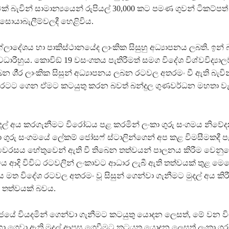
ක් බැවින් සාමාන්‍යයෙන් රුපියල් 30,000 කට පමණ ගුවන් ටිකට්ප
සොයාබැලීම්වලදී හෙළිවිය.
ලාදේශය හා පාකිස්ථානයේද ලාංකික සිසුහු අධ්‍යාපනය ලබති. ඉන්
්වධාරීහුය. කොවිඞ් 19 වසංගතය පැතිරීමත් සමග විදේශ විශ්වවිද්‍යා
න ශී‍්‍ර ලාංකික සිසුන් අධ්‍යාපනය ලබන රටවල අතරමං වී ඇති බැවින
රටට ගෙන ඒමට කටයුතු කරන බවත් බන්දුල ගුණවර්ධන මහතා වැඩ
මුදල් අය කරගැනීමට විරෝධය පළ කරමින් ලංකා ගුරු සංගමය නිවේද
 ගුරු සංගමයේ ලේකම් ජෝසෆ් ස්ටාලින්ගෙන් අප කළ විමසීමකදී 
ෛරසය හේතුවෙන් ඇති වී තිබෙන තත්වයන් පාලනය කිරීම වෙනුව
ය ආදි විවිධ රටවලින් ලංකාවට ආධාර ලැබී ඇති තත්වයක් තුළ මෙ
 මත විදේශ රටවල අතරමං වූ සිසුන් ගෙන්වා ගැනීමට මුදල් අය කි
 තත්වයක් බවය.
රජයේ වියදමින් ගෙන්වා ගැනීමට කටයුතු යොදන ලෙසත්, මේ වන වි
ඳහා ගෙවා ඇති මුදල් ආපසු ගෙවීමට කටයුතු යොදන ලෙසත් ලංකා ගු