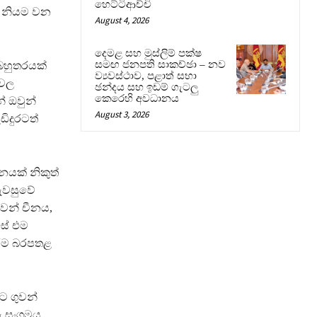
හෙට්ටිආච්චි
ත් නියම වන
August 4, 2026
දෙමළ සහ මුස්ලිම් පක්ෂ
සමඟ ජනපති සාකච්ඡා – නව
 බහුතරයක්
ව්‍යවස්ථාව, පළාත් සභා
ලවල
ඡන්දය සහ ඉඩම් ගැටලු
කෙරෙහි අවධානය
් ඔවුන්
August 3, 2026
ිදුරටත්
නයක් නිකුත්
පැවසුවේ
ෙන් චීනය,
සේ එම
රීම බරපතළ
ට ගුවන්
රු සංගමය