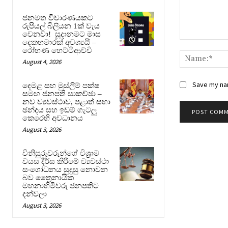
ජනමත විචාරණයකට
රුපියල් බිලියන 1ක් වැය
වෙනවා! සූදානමට මාස
දෙකහමාරක් අවශ්‍යයි –
Comment:
රෝහණ හෙට්ටිආච්චි
August 4, 2026
Save my nam
දෙමළ සහ මුස්ලිම් පක්ෂ
සමඟ ජනපති සාකච්ඡා –
නව ව්‍යවස්ථාව, පළාත් සභා
ඡන්දය සහ ඉඩම් ගැටලු
කෙරෙහි අවධානය
August 3, 2026
විනිසුරුවරුන්ගේ විශ්‍රාම
වයස දීර්ඝ කිරීමේ ව්‍යවස්ථා
සංශෝධනය සුදුසු නොවන
බව ත්‍රෛනායික
මහනාහිමිවරු ජනපතිට
දන්වලා
August 3, 2026