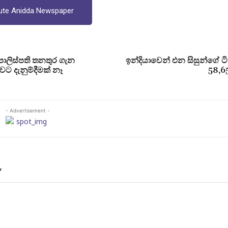
ute Anidda Newspaper
 පොලිස්පති තනතුර ගැන
ඉන්දියාවෙන් එන සිසුන්ගේ 
වට දැනුම්දීමක් නෑ
58,6
- Advertisement -
Y