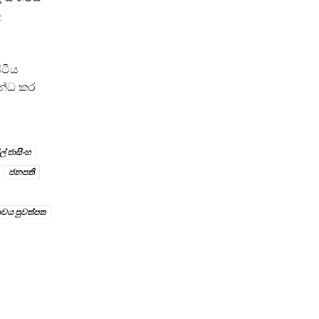
ල
ිටිය
බන්ධ කර
ල් ජාසිංහ
ජනපති
ාවය පුවත්පත