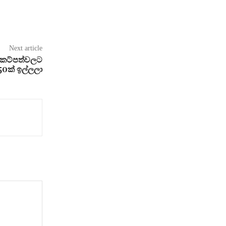
Next article
ටිකට්පත්වලට
50ක් ඉල්ලලා