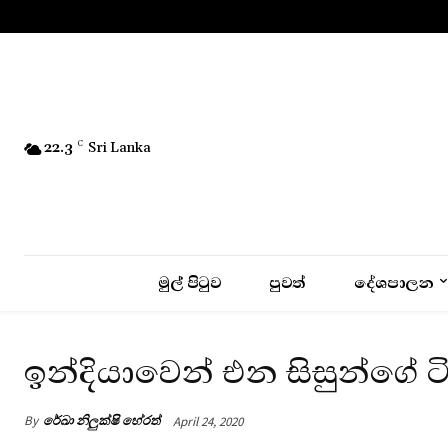
No menu items!
22.3
C
Sri Lanka
මුල් පිටුව
පුවත්
දේශපාලන
ඉන්දියාවෙන් එන සිසුන්ගේ 
By
රේඛා නිලුක්ෂි හේරත්
April 24, 2020