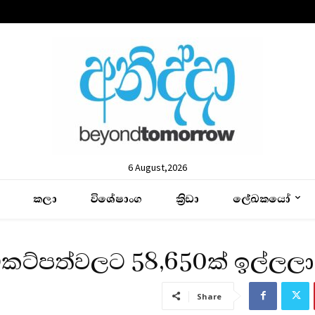
6 August,2026
කලා
විශේෂාංග
ක්‍රිඩා
ලේඛකයෝ
ටිකට්පත්වලට 58,650ක් ඉල්ලලා
Share