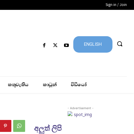
Sign in / Join
ENGLISH
කතුවැකිය
කාටූන්
විඩීයෝ
- Advertisement -
අලුත් ලිපි