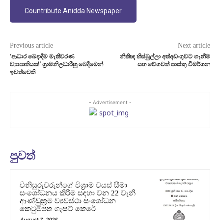
Countribute Anidda Newspaper
Previous article
Next article
‘ආධාර බෙදාදීම මැතිවරණ
නීතිඥ හිස්බුල්ලා අත්අඩංගුවට ගැනීම
ව්‍යාපෘතියක්’ ග‍්‍රාමනිලධාරීහු බෙදීමෙන්
සහ වේගවත් පාස්කු විමර්ශන
ඉවත්වෙති
- Advertisement -
පුවත්
විනිසුරුවරුන්ගේ විශ්‍රාම වයස් සීමා
සංශෝධනය කිරීම සඳහා වන 22 වැනි
ආණ්ඩුක්‍රම ව්‍යවස්ථා සංශෝධන
කෙටුම්පත ගැසට් කෙරේ
August 7, 2026