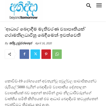
‘ආධාර බෙදාදීම මැතිවරණ ව්‍යාපෘතියක්’
ග‍්‍රාමනිලධාරීහු බෙදීමෙන් ඉවත්වෙති
April 16, 2020
By
තරිඳු උඩුවරගෙදර
කොවිඞ්-19 රෝගයෙන් අවතැන්වූ පවුල්වල සාමාජිකයන්ට
රුපියල් 5000 බැගින් බෙදාදීමේ ව්‍යාපෘතිය දේශපාලන
ව්‍යාපෘතියක් බව සඳහන් කරමින් ග‍්‍රාම නිලධාරීවරුන්ගේ
වෘත්තීය සමිති කිහිපයක් එම ආධාර බෙදාදීමේ කටයුත්තෙන්
ඉවත්වීමට තීරණය කර ඇත.