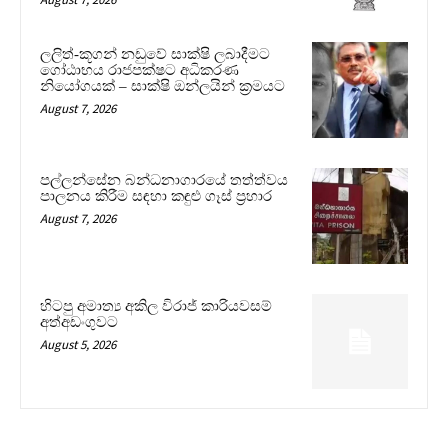
ලලිත්-කූගන් නඩුවේ සාක්ෂි ලබාදීමට
ගෝඨාභය රාජපක්ෂට අධිකරණ
නියෝගයක් – සාක්ෂි ඔන්ලයින් ක්‍රමයට
August 7, 2026
පල්ලන්සේන බන්ධනාගාරයේ තත්ත්වය
පාලනය කිරීම සඳහා කඳුළු ගෑස් ප්‍රහාර
August 7, 2026
හිටපු අමාත්‍ය අකිල විරාජ් කාරියවසම්
අත්අඩංගුවට
August 5, 2026