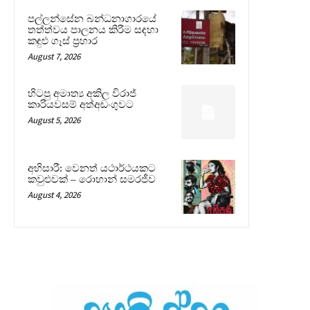
පල්ලන්සේන බන්ධනාගාරයේ
තත්ත්වය පාලනය කිරීම සඳහා
කඳුළු ගෑස් ප්‍රහාර
August 7, 2026
හිටපු අමාත්‍ය අකිල විරාජ්
කාරියවසම් අත්අඩංගුවට
August 5, 2026
අභිසාරී: වෙනත් යථාර්ථයකට
කවුළුවක් – රොහාන් සමරජීව
August 4, 2026