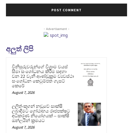
- Advertisement -
අලුත් ලිපි
විනිසුරුවරුන්ගේ විශ්‍රාම වයස්
සීමා සංශෝධනය කිරීම සඳහා
වන 22 වැනි ආණ්ඩුක්‍රම ව්‍යවස්ථා
සංශෝධන කෙටුම්පත ගැසට්
කෙරේ
August 7, 2026
ලලිත්-කූගන් නඩුවේ සාක්ෂි
ලබාදීමට ගෝඨාභය රාජපක්ෂට
අධිකරණ නියෝගයක් – සාක්ෂි
ඔන්ලයින් ක්‍රමයට
August 7, 2026