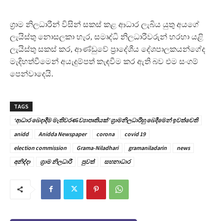
ග‍්‍රාම නිලධාරීන් විසින් සකස් කළ ආධාර ලැබිය යුතු අයගේ
ලැයිස්තු නොසලකා හැර, සමෘද්ධි නිලධාරීවරුන් හරහා යළි
ලැයිස්තු සකස් කර, ආණ්ඩුවේ ප‍්‍රාදේශීය දේශපාලකයන්ගේද
මැදිහත්වීමෙන් අයැදුම්පත් කැඳවීම කර ඇති බව එම සංගම්
පෙන්වාදෙයි.
TAGS
‘ආධාර බෙදාදීම මැතිවරණ ව්‍යාපෘතියක්’ ග‍්‍රාමනිලධාරීහු බෙදීමෙන් ඉවත්වෙති
anidd
Anidda Newspaper
corona
covid 19
election commission
Grama-Niladhari
gramaniladarin
news
අනිද්දා
ග්‍රාම නිලධාරී
පුවත්
සහනාධාර