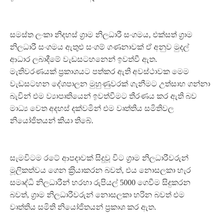
සමස්ත ලංකා නිදහස් ග‍්‍රාම නිලධාරී සංගමය, එක්සත් ග‍්‍රාම
නිලධාරී සංගමය ඇතුළු සංගම් ගණනාවක් ඒ අනුව මුදල්
ආධාර ලබාදීමේ වැඩසටහනෙන් ඉවත්වී ඇත.
මැතිවරණයක් ප‍්‍රකාශයට පත්කර ඇති අවස්ථාවක මෙම
වැඩසටහන දේශපාලන මුහුණුවරක් ගැනීමට උත්සාහ ගන්නා
බැවින් එම ව්‍යාපෘතියෙන් ඉවත්වීමට තීරණය කර ඇති බව
මාධ්‍ය වෙත අදහස් දක්වමින් එම වෘත්තිය සමිතිවල
නියෝජිතයන් කියා තිබේ.
සැමවිටම රටේ ආපදාවක් සිදුවූ විට ග‍්‍රාම නිලධාරීවරුන්
මූලිකත්වය ගෙන ක‍්‍රියාකරන බවත්, එය නොසලකා හැර
සමෘද්ධි නිලධාරීන් හරහා රුපියල් 5000 ගෙවීම සිදුකරන
බවත්, ග‍්‍රාම නිලධාරීවරුන් නොසලකා හරින බවත් එම
වෘත්තිය සමිති නියෝජිතයන් ප‍්‍රකාශ කර ඇත.