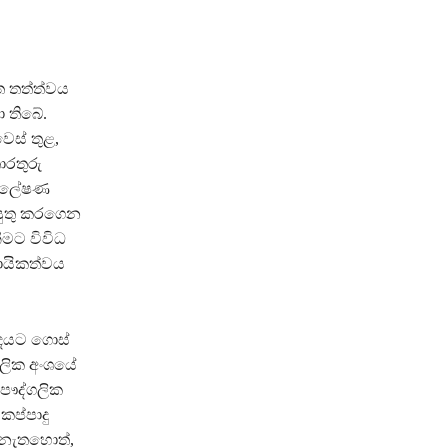
ත තත්ත්වය
 තිබේ.
ස් තුළ,
රතුරු
ිශ්ලේෂණ
යුතු කරගෙන
මට විවිධ
දායිකත්වය
ුදයට ගොස්
ගලික අංශයේ
පෞද්ගලික
ප්පාදු
 නැතහොත්,