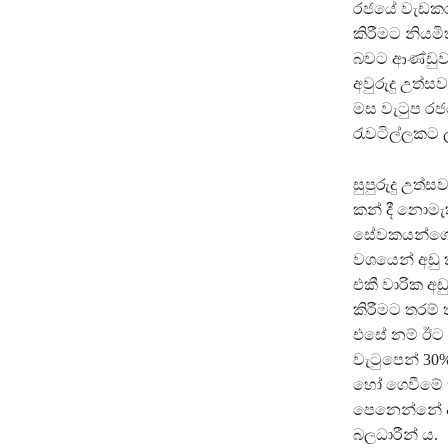
රජයේ වැඩකර
කිරීමට නියමි
බවට ආණ්ඩුව ද
අවුරුදු උත්ස
මස වැටුප රජය
රැවටිල්ලකට 
සුපුරුදු උත්
කන් දී නොමැත
සේවකයන්ගෙන
වශයෙන් අඩු 
එකී වාරික අඩු
කිරීමට තරම් 
එසේ නම් ඊට
වැටුපෙන් 30%
හෝ ගෙවීමේ ක‍
පෙනෙන්නේ ආ
බලධාරීන් ය.