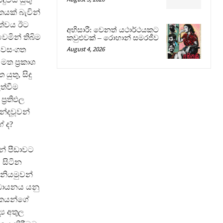
යක් බැවින්
ත්වය ඊට
අභිසාරී: වෙනත් යථාර්ථයකට
මින් තිබිම
කවුළුවක් – රොහාන් සමරජීව
August 4, 2026
, වසංගත
 ප‍්‍රකාශ
යුතු, සිදු
ත්වීම
්‍රතිඵල
න්දවූවන්
 ද?
න් පීඩාවට
 සිටින
නියමුවන්
ෝධායනය යනු
ාශකයන්ගේ
ය අතුල