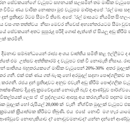
න සේවකයන්ගේ වැටුපට සහනයක් සලසමින් තම මාසික වැටුපෙන
ත විවිධ ණය වාරික නොකපා මුළු වැටුපම මාර්තු-අපේ‍්‍රල් මාස 
ුන් ප‍්‍රතිඥාව ඊටම සීමා වී තිබේ. අපේ‍්‍රල් මාසයට නියමිත සිංහල
වය වසංගත තත්ත්වය නිසා මෙවර නිවෙස් අභ්‍යන්තරයටම සීමා වුවත්
ේ සේවකයන් අතට සුපුරුදු පරිදි ගොස් ඇත්තේ ඒ සියලූ අඩු කිරීම්
ලක් කරමිනි.
සව දීමනාව සම්බන්ධයෙන් රාජ්‍ය අංශය වෘත්තීය සමිති කළ ඉල්ලීමට ද
්තේ එම උත්සව අත්තිකාරම් ද වැටුපට එක් වී නොමැති නිසාය. රාජ්
් සාතිශය බහුතරයකගේ මාසික වැටුපෙන් 20%-30% අතර මුදලක්
කර ගනී. එක් එක් ණය ගත් බැංකු හෝ අරමුදල් සදහා පෞද්ගලිකව ත
 කරගනී. රජය දුන් ප‍්‍රතිඥාවට අනුව එවැනි අඩු කිරීම් පෞද්ගලික වැටු
තාක්ෂණිකව දියුණු ක‍්‍රමවේදයක් නොමැති බැව් ද ආණ්ඩුව පාර්ශ්ව
 විකල්පයක් ලෙස ඒ ඒ පුද්ගලයාට ආපසු අය කරගැනීමේ පදනම ම
ක මුදලක් හෝ රුපියල් 20,000 ක් වැනි නිශ්චිත මුදලක් වැටුපට 
්‍රමයක් ක‍්‍රියාත්මක කිරීමට තිබුණි. එය එසේ නොවී මග හැර යාම
ණ්ඩුවේ නොහැකියාව ද? නොවුවමනාවද? යන්න දන්නේ ආණ්ඩ