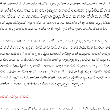
ීමකින් තොරවම වසා දමා තිබේ. ලාභ ලබන ආයතන පමණක් නොව, ව
ිසුම් මගින් ආවරණය වන පෞද්ගලික අංශයේ ආයතන ද ප‍්‍රමිතියකින
ු කර තිබේ. ඒ ජාත්‍යන්තර පිළිගත් ප‍්‍රඥප්ති සහ කම්කරු නීති ගැන කිසි
ිගත් ක‍්‍රමවේදයක් අනුගමනය නොකොට තමන්ගේ ආයතන තුළ වස
වය කළ සේවකයන්ට අත්කර දී ඇති ඉරණම ඉතා ශෝචනීය වේ.
ණ ආයතන පමණක් නොවේ මහා පරිමාණ, රටේ ප‍්‍රචලිත ආයතන ද ත
තත්ත්වයට ඇද දමා ඇති බැව් වාර්තා වේ. මෙතෙක්, තම කාර්ය 
නව සම්පත” සේ සලකා ක‍්‍රියාකොට අර්බුදයක් හමුවේ ඔවුන් අළුද
නම්, මානව ශිෂ්ටාචාරයේ මෙතෙක් හුරුපුරුදු කළ වටිනාකම් ගැන
යේ කම්කරුවෙකු, සේවකයෙකු යනු පළමුව මනුෂ්‍යයෙකු යන්න
ත් මෙම හාම්පුතුන්ට නොහැකි වී නම්, මෙවන් අර්බුද හමුවේ සිස්
ම මෙම ක‍්‍රමයේ ම තවත් විහිළුවකි. ස්ථාවර රැුකියා අංශයේ තත්ව
නියම් අංශවල තත්ත්වය මීට වඩා දරුණුය. අඳුරු ය.
වෙන් මැදිහත්වීම
 හමුවේ වුවද, සැබවින්ම මෙම සේවකයන්ගේ වැටුප් සියල්ල කප්පාදු