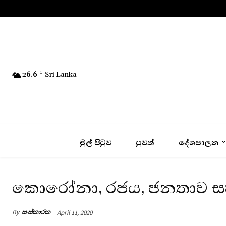
No menu items!
26.6
C
Sri Lanka
මුල් පිටුව
පුවත්
දේශපාලන
කොරෝනා, රජය, ජනතාව 
By
සංස්කාරක
April 11, 2020