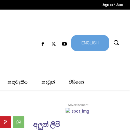
Sign in / Join
ENGLISH
කතුවැකිය
කාටූන්
විඩීයෝ
- Advertisement -
අලුත් ලිපි