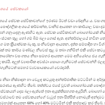
අංශයේ සේවකයෝ
ංශයේ සේවක සේවිකාවන්ගේ ඉරණම ඊටත් වඩා ඛේදනීය ය. වසංග
ෞද්ගලික අංශයේ කර්මාන්ත, වානිජ ආයතන හා කාර්යාල වසා දමා
ෙන් ගනු-දෙනු ඇණහිට ඇත. සේවක සේවිකාවන් බොහෝමයක් නිවෙ
ස්ථාන තුළ හෝ ගම් බිම් බලා ගොස් ඇත. අන්තර්ජාලයේ නවීන තො
 මත ක‍්‍රියාත්මක බැංකු, සංනිවේදන ආයතන, දත්ත සම්පාදිත හා ව
තම කාර්ය මණ්ඩල නිවෙස් තුළ ම තබා ගනිමින් එකී සේවා කට
කොරෝනා වසංගතය නිසා සමහර ආයතන මෙම අභියෝගය ජය ගැනී
 ද කරයි. අලූත් ව්‍යාපාරික අවස්ථා සොයා ගැනීමටත් සේවාවන්හි ඵල
 කරගැනීමටත් සමහර ව්‍යවසායකයෝ වෙරදරති.
නිසා නිෂ්පාදන හා වෙළඳ කටයුතු අන්තර්ජාතික මට්ටමින් ම අර්බ
ය සංසරණය ඇණහිට තිබේ. තත්ත්වය එසේ වුවත් බොහෝමයක් පෞද්
වකයන් දෙස බලා ඇත්තේ ඉතා අයුක්තිසහගත අයුරිනි. බොහෝ 
්ථාවේ තම සේවකයන්ගේ වැටුප් ඉතා සිත්පිත් නොමැති අන්දමට ක
මහරක් ආයතන 60% හෝ 40% මට්ටමින් එකී කප්පාදුව කර තිබේ.