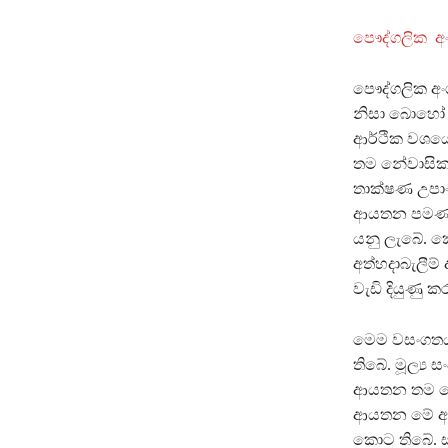
පෞද්ගලික 
පෞද්ගලික අ
නිසා බොහෝ ප
ආර්ථික වශය
තම නේවාසික 
තාක්ෂණ උපාංග
ආයතන පමණක් 
යනු ලැබේ. 
අත්හදාබැලීම්
වැඩි දියුණු
මෙම වසංගතය 
තිබේ. මූල්‍
ආයතන තම සේ
ආයතන මේ අවස
කොට තිබේ. ස