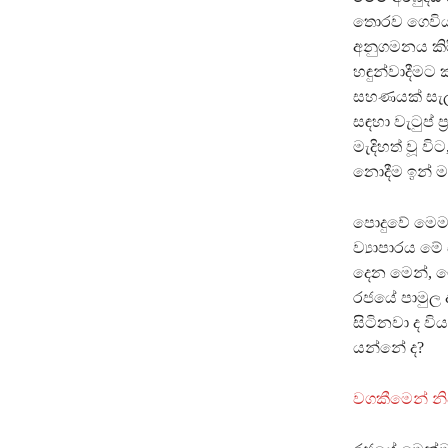
තොරව ගෙවිය ය
අනුගමනය කිරී
හඳුන්වාදීමට
සහණයක් සැලස
සඳහා වැටුප් ප
මැදිහත් වූ 
නොදීම ඉන් ම
පොදුවේ මෙම අ
ව්‍යාපාරය මේ
දෙන මෙන්, ම
රජයේ පාමුල
සිටිනවා ද වි
යන්නේ ද?
වගකීමෙන් න