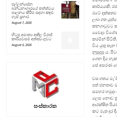
පල්ලන්සේන
කාර්යයකි. ර
බන්ධනාගාරයේ තත්ත්වය
පාලනය කිරීම සඳහා කඳුළු
රටේ දක්ෂතම
ගෑස් ප්‍රහාර
ලබා ගත යුත්
August 7, 2026
කනගාටුවට කර
වෛද්‍ය විශේ
හිටපු අමාත්‍ය අකිල විරාජ්
කාරියවසම් අත්අඩංගුවට
කරමින් සිටිති
August 5, 2026
විය යුතු තැන
නුසුදුසු ය. 
ගෙන දිය හැක.
සේ අසරණ වෙ
වසංගතය මැ`ඞී
පත් ජනතාව මර
සමහර හමුදා
ලෙස නොව ත‍්
ආරක්ෂිත පිය
සංස්කාරක
කට මැත දුර 