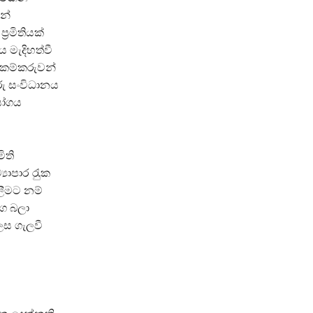
න්
‍රමිතියක්
 මැදිහත්වී
 කම්කරුවන්
කරු සංවිධානය
යෝගය
ිති
යාපාර රැුක
ලීමට නම්
ග බලා
ලෙස ගැලවී