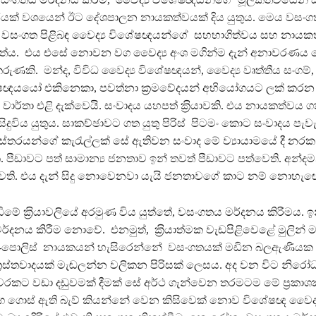
ජයක් වශයෙන් ඊට දේශපාලන නායකත්වයක් දිය යුතුය. මෙය වසංගත
 වසංගත පිළිබඳ වෛද්‍ය විශේෂඥයන්ගේ සහභාගිත්වය සහ නායක
තේය. එය එසේ නොවන වග වෛද්‍ය අංශ මගින්ම දැන් අනාවරණය වෙ
ුණකි. මන්ද, විවිධ වෛද්‍ය විශේෂඥයන්, වෛද්‍ය වෘත්තීය සංගම්
ෂඥයයෝ එකිනෙකා, පවත්නා ක‍්‍රමවේදයන් අභියෝගයට ලක් කරන මත
. වාර්තා එළි දැක්වෙයි. සංවාදය යහපත් ක‍්‍රියාවකි. එය නායකත්වය ගත 
 සිදුවිය යුතුය. සාකච්ඡාවට ගත යුතු පිරිස් පිටමං කොට සංවාදය පැවැ
පිටස්තරයන්ගේ කැරැල්ලක් සේ ඇතිවන සංවාද මේ ව්‍යායාමයේ දී නරක ප‍
 පීඩාවට පත් සාමාන්‍ය ජනතාව ඉන් තවත් පීඩාවට පත්වෙති. අන්දම
ති. එය දැන් සිදු නොවෙනවා යැයි ජනතාවගේ කාට නම් නොහැඟේ
මේ ක‍්‍රියාවලියේ අරමුණ විය යුත්තේ, වසංගතය මර්දනය කිරීමය. ඉ
්දනය කිරීම නොවේ. එනමුත්, ක‍්‍රියාත්මක වැඩපිළිවෙළේ මුලින් ම
 -පොලිස් නායකයන් හැසිරෙන්නේ වසංගතයක් මඩින බලඇණියක 
‍රස්තවාදයක් මැඬලන්න වලිකන පිරිසක් ලෙසය. අද වන විට නිර
වරකට වඩා දඩුවමක් දීමක් සේ අර්ථ ගැන්වෙන තරමටම මේ ප‍්‍රක
දිග ගොස් ඇති බැව් කියන්නේ වෙන කිසිවෙක් නොව විශේෂඥ වෛද්‍