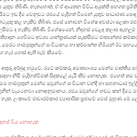
ුතුව තිබිණි. නැතහොත්, ඒ ඒ ආයතන විවිධ අයුක්ති සහගත ප‍්‍රමිතී
මට ඉඩ දීම වෙනුවට රජයේ මැදිහත් වීමෙන් යුතුව සාධාරණ පොදු ප‍්
 කටයුතු කළ හැකිව තිබිණ. එසේ නොවන විශේෂ අවස්ථා සලකා රජය
ීමට ද හැකිව තිබිණි. විශේෂයෙන්, නිදහස් වෙළඳ කලාප ඇඟලූම්
‍්‍රතිපාදන ගෙවීමට අවශ්‍ය යාන්ත‍්‍රණයක් සැකසීමට ජාත්‍යන්තර කම්
විට, මෙරට හාම්පුතුන්ගේ සංවිධානය හා කර්මාන්ත හිමියන් ඊට සහ
ග හැර ගොස් ඇති බැව් කියවේ.
තුරු අර්බුද හමුවේ, රටේ කම්කරු අමාත්‍යාංශය මෙන්ම වෘත්තීය සම
 සඳහා නිසි මැදිහත්වීමක් සිදුකළේ යැයි කිව නොහැක. එහෙත් තම ව්‍
ෙම හාම්පුතුන් මෙන්ම ඔවුන්ගේ සංවිධාන වන්දි හා සහනාධාර ඉල්
 දනින් වැටෙනවා නොඅනුමානය. රජය ඔවුන්ගේ හඬට කන් දීමට ම
ය හැක. ලංකාවේ ජාවාරම්කාර ව්‍යාපාරික ප‍්‍රජාවේ වෙස් මුහුණ මේ 
ිදහස් විය නොහැක