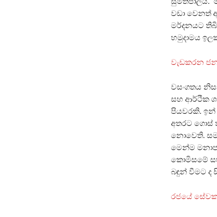
සුමතිපාලය. ම
වඩා වෙනත් 
මර්දනයට තිබ
හමුදාමය ඉල
වැඩකරන ජන
වසංගතය නිසා
සහ ආර්ථික ශ
පියවරකි. ඉන්
අතරට ගොස් ත
නොවෙති. සමහ
මෙන්ම මනාප 
කොමිසමේ සභ
බඳුන් වීමට ද ස
රජයේ සේව