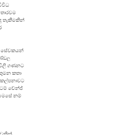
ිවිධ
් තොරවම
දු තැකීමකින්
ර
ම සේවකයන්
මණ්ඩල
ූවිලි ගණනට
 කුමන කතා
 කල්පනාවට
ටම් චේන්ජ්
ය මෙසේ නම්
වකින්