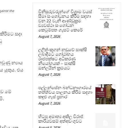
ainst the
විනිසුරුවරුන්ගේ විශ්‍රාම වයස්
සීමා සංශෝධනය කිරීම සඳහා
වන 22 වැනි ආණ්ඩුක්‍රම
ව්‍යවස්ථා සංශෝධන
කෙටුම්පත ගැසට් කෙරේ
ිරීමට සදා
August 7, 2026
ු
ලලිත්-කූගන් නඩුවේ සාක්ෂි
ලබාදීමට ගෝඨාභය
රාජපක්ෂට අධිකරණ
ුණු න්‍යාය
නියෝගයක් – සාක්ෂි
ඔන්ලයින් ක්‍රමයට
ය යුතුය. එය
August 7, 2026
පල්ලන්සේන බන්ධනාගාරයේ
ඳව මේ
තත්ත්වය පාලනය කිරීම සඳහා
කඳුළු ගෑස් ප්‍රහාර
ි.
August 7, 2026
හිටපු අමාත්‍ය අකිල විරාජ්
කාරියවසම් අත්අඩංගුවට
August 5, 2026
විය යුතු