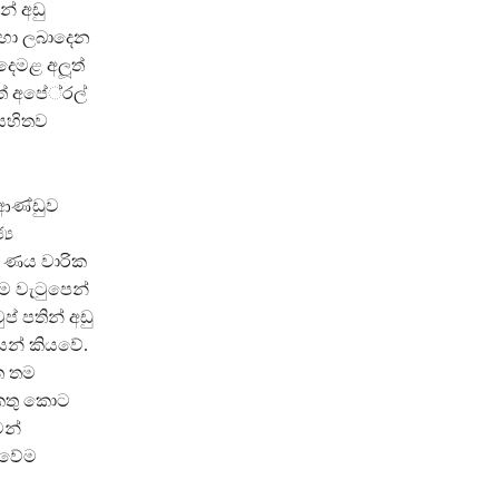
් අඩු
සඳහා ලබාදෙන
-දෙමළ අලූත්
 අපේ‍්‍රල්
 සහිතව
 ආණ්ඩුව
‍ය
 ණය වාරික
ම වැටුපෙන්
ප් පතින් අඩු
යෙන් කියවේ.
ත තම
එකතු කොට
ෙන්
ුවේම