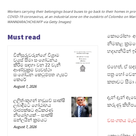
Workers carrying their belongings board buses to go back to their homes in p
COVID-19 coronavirus, at an industrial zone on the outskirts of Colombo on
WANNIARACHCHI/AFP via Getty Images)
Must read
කොරෝනා අපේ
නිමකළ ක‍්‍රම
හදාගනිමින් ඉද
විනිසුරුවරුන්ගේ විශ්‍රාම
වයස් සීමා සංශෝධනය
කිරීම සඳහා වන 22 වැනි
එහෙත්, ඒ සඳ
ආණ්ඩුක්‍රම ව්‍යවස්ථා
පත‍්‍ර හෝ වෙ
සංශෝධන කෙටුම්පත ගැසට්
කෙරේ
කතාවට සීමා න
August 7, 2026
දැන් දැන් 
ලලිත්-කූගන් නඩුවේ සාක්ෂි
කරුණු කිහිපය
ලබාදීමට ගෝඨාභය
රාජපක්ෂට අධිකරණ
නියෝගයක් – සාක්ෂි
ඔන්ලයින් ක්‍රමයට
වසංගතය මැඬ
August 7, 2026
කොරෝනා වසංග