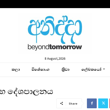
8 August,2026
කලා
විශේෂාංග
ක්‍රිඩා
ලේඛකයෝ
සහ දේශපාලනය
Share