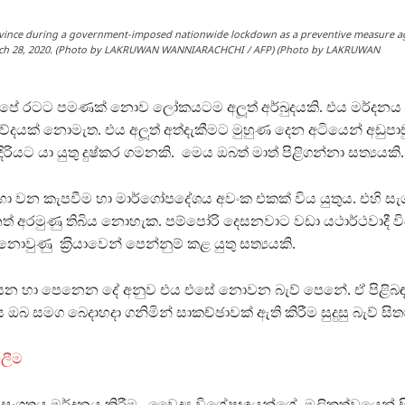
rovince during a government-imposed nationwide lockdown as a preventive measure ag
 March 28, 2020. (Photo by LAKRUWAN WANNIARACHCHI / AFP) (Photo by LAKRUWAN
 රටට පමණක් නොව ලෝකයටම අලූත් අර්බුදයකි. එය මර්දනය ක
වේදයක් නොමැත. එය අලූත් අත්දැකීමට මුහුණ දෙන අටියෙන් අඩුපාඩ
ිරියට යා යුතු දුෂ්කර ගමනකි. මෙය ඔබත් මාත් පිළිගන්නා සත්‍යයකි.
හා වන කැපවීම හා මාර්ගෝපදේශය අවංක එකක් විය යුතුය. එහි සැගව
නත් අරමුණු තිබිය නොහැක. පම්පෝරි දෙසනවාට වඩා යථාර්ථවාදී වි
ොවුණු ක‍්‍රියාවෙන් පෙන්නුම් කළ යුතු සත්‍යයකි.
ඇසෙන හා පෙනෙන දේ අනුව එය එසේ නොවන බැව් පෙනේ. ඒ පිළිබ
 ඔබ සමග බෙදාහදා ගනිමින් සාකච්ඡාවක් ඇති කිරීම සුදුසු බැව් සිතම
ලීම
තය මර්දනය කිරීම, වෛද්‍ය විශේෂඥයන්ගේ මූලිකත්වයෙන් සිදු