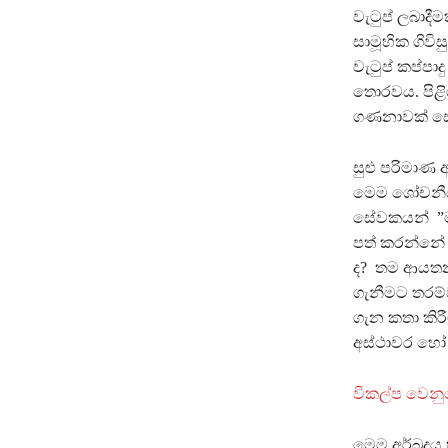
වැටුප් ලබාද
සාමූහික ගිව
වැටුප් කප්පාද
තොරවය. පිළ
ගණනාවක් සේ
සුළු පරිමා
මෙම ශෝචනීය 
සේවකයන් ”මා
පත් කරන්නේ 
ද? තම ආයතන
ගැනීමට තරම්ව
ගැන කතා කිරී
අස්ථාවර හෝ අ
විකල්ප වෙනු
මෙම අර්බුදය