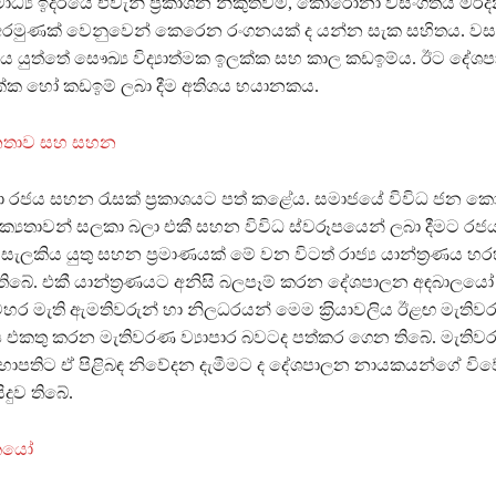
ාධ්‍ය ඉදිරියේ එවැනි ප‍්‍රකාශන නිකුත්වීම, කොරෝනා වසංගතය මර්
අරමුණක් වෙනුවෙන් කෙරෙන රංගනයක් ද යන්න සැක සහිතය. ව
ිය යුත්තේ සෞඛ්‍ය විද්‍යාත්මක ඉලක්ක සහ කාල කඩඉම්ය. ඊට දේ
ක්ක හෝ කඩඉම් ලබා දීම අතිශය භයානකය.
තාව සහ සහන
 රජය සහන රැසක් ප‍්‍රකාශයට පත් කළේය. සමාජයේ විවිධ ජන ක
ක්‍යතාවන් සලකා බලා එකී සහන විවිධ ස්වරූපයෙන් ලබා දීමට රජය
 සැලකිය යුතු සහන ප‍්‍රමාණයක් මේ වන විටත් රාජ්‍ය යාන්ත‍්‍රණය 
ිබේ. එකී යාන්ත‍්‍රණයට අනිසි බලපෑම් කරන දේශපාලන අඳබාලය
ර මැති ඇමතිවරුන් හා නිලධරයන් මෙම ක‍්‍රියාවලිය ඊළඟ මැති
එකතු කරන මැතිවරණ ව්‍යාපාර බවටද පත්කර ගෙන තිබේ. මැති
ාපතිට ඒ පිළිබඳ නිවේදන දැමීමට ද දේශපාලන නායකයන්ගේ ව
ිදුව තිබේ.
කයෝ