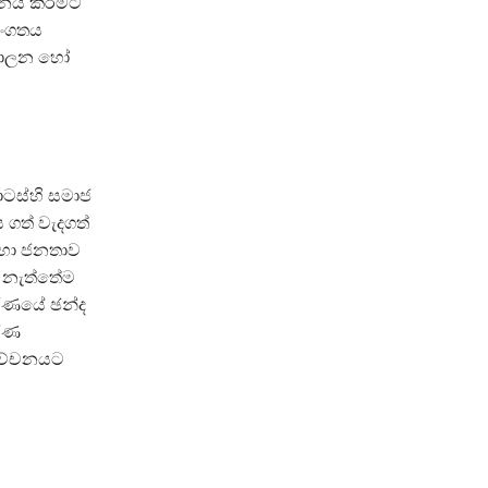
දනය කිරීමට
සංගතය
ශපාලන හෝ
ොටස්හි සමාජ
 ගත් වැදගත්
හරහා ජනතාව
ෝ නැත්තේම
වරණයේ ඡන්ද
වරණ
ිවේචනයට