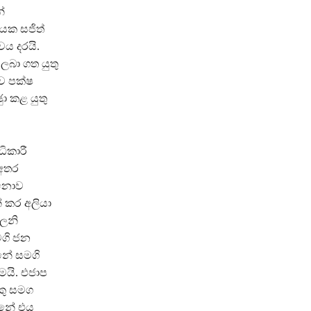
්
ක සජිත්
වය දරයි.
ලබා ගත යුතු
ධව පක්ෂ
ා කළ යුතු
ිකාරී
 අතර
 නොව
 කර අලියා
පලනි
ගි ජන
නේ සමගි
යි. එජාප
කු සමග
්නේ එය