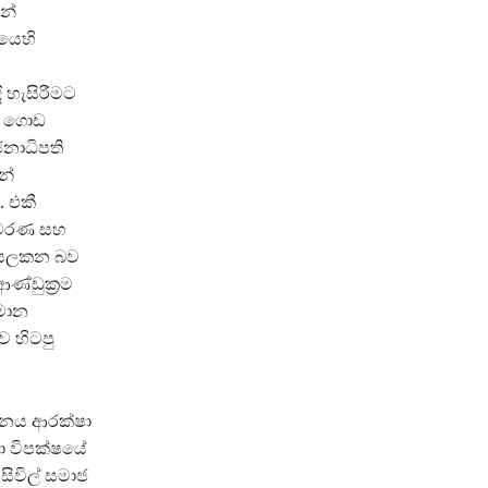
න්
වයෙහි
 හැසිරීමට
න් ගොඩ
ජනාධිපති
න්
. එකී
සංවරණ සහ
ා සලකන බව
්ඩුක‍්‍රම
තමාන
 හිටපු
ෝධනය ආරක්ෂා
ා විපක්ෂයේ
සිවිල් සමාජ