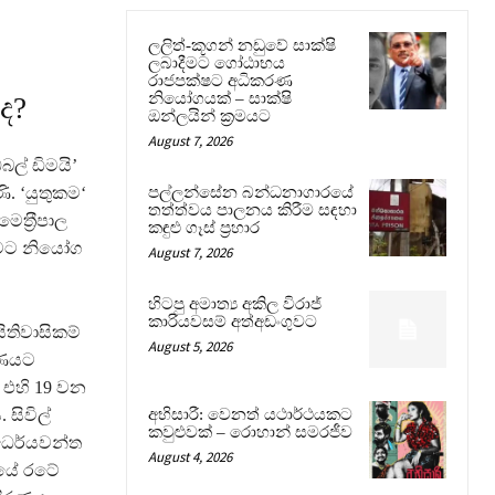
ලලිත්-කූගන් නඩුවේ සාක්ෂි
ලබාදීමට ගෝඨාභය
රාජපක්ෂට අධිකරණ
නියෝගයක් – සාක්ෂි
ද?
ඔන්ලයින් ක්‍රමයට
August 7, 2026
ල් ඩිමයි’
. ‘යුතුකම‘
පල්ලන්සේන බන්ධනාගාරයේ
තත්ත්වය පාලනය කිරීම සඳහා
ත‍්‍රීපාල
කඳුළු ගෑස් ප්‍රහාර
ුවීමට නියෝග
August 7, 2026
හිටපු අමාත්‍ය අකිල විරාජ්
කාරියවසම් අත්අඩංගුවට
ිතිවාසිකම්
August 5, 2026
කරණයට
 එහි 19 වන
සිවිල්
අභිසාරී: වෙනත් යථාර්ථයකට
කවුළුවක් – රොහාන් සමරජීව
ධෛර්යවන්ත
August 4, 2026
ියේ රටේ