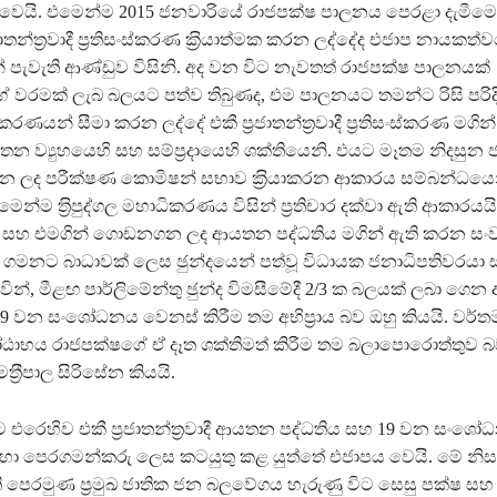
් වෙයි. එමෙන්ම 2015 ජනවාරියේ රාජපක්ෂ පාලනය පෙරළා දැමීමෙ
රජාතන්ත‍්‍රවාදී ප‍්‍රතිසංස්කරණ ක‍්‍රියාත්මක කරන ලද්දේද එජාප නායකත්
් පැවැති ආණ්ඩුව විසිනි. අද වන විට නැවතත් රාජපක්ෂ පාලනයක්
රමක් ලැබ බලයට පත්ව තිබුණද, එම පාලනයට තමන්ට රිසි පරිදි
රණයන් සීමා කරන ලද්දේ එකී ප‍්‍රජාතන්ත‍්‍රවාදී ප‍්‍රතිසංස්කරණ මගි
ව්‍යුහයෙහි සහ සම්ප‍්‍රදායෙහි ශක්තියෙනි. එයට මෑතම නිදසුන 
කරන ලද පරීක්ෂණ කොමිෂන් සභාව ක‍්‍රියාකරන ආකාරය සම්බන්ධයෙ
ෙන්ම ත‍්‍රිපුද්ගල මහාධිකරණය විසින් ප‍්‍රතිචාර දක්වා ඇති ආකාරයයි
කරණ සහ එමගින් ගොඩනගන ලද ආයතන පද්ධතිය මගින් ඇති කරන 
 ගමනට බාධාවක් ලෙස ඡුන්දයෙන් පත්වූ විධායක ජනාධිපතිවරය
ින්, මීළඟ පාර්ලිමේන්තු ඡුන්ද විමසීමේදී 2/3 ක බලයක් ලබා ගෙන ආණ
19 වන සංශෝධනය වෙනස් කිරීම තම අභිප‍්‍රාය බව ඔහු කියයි. වර්
ඨාභය රාජපක්ෂගේ ඒ දෑත ශක්තිමත් කිරීම තම බලාපොරොත්තුව බව
්‍රීපාල සිරිසේන කියයි.
එරෙහිව එකී ප‍්‍රජාතන්ත‍්‍රවාදී ආයතන පද්ධතිය සහ 19 වන සංශ
හා පෙරගමන්කරු ලෙස කටයුතු කළ යුත්තේ එජාපය වෙයි. මේ නිස
ි පෙරමුණ ප‍්‍රමුඛ ජාතික ජන බලවේගය හැරුණු විට සෙසු පක්ෂ සහ 