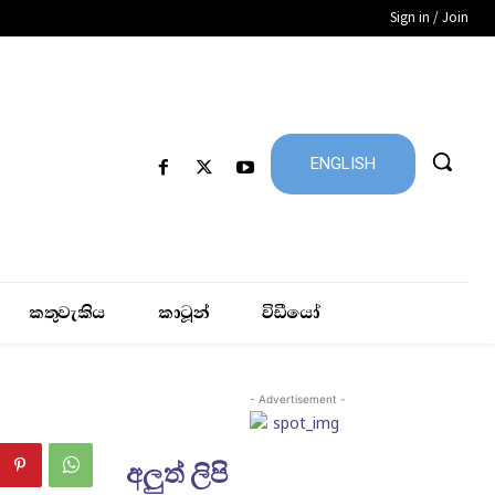
Sign in / Join
ENGLISH
කතුවැකිය
කාටූන්
විඩීයෝ
- Advertisement -
අලුත් ලිපි