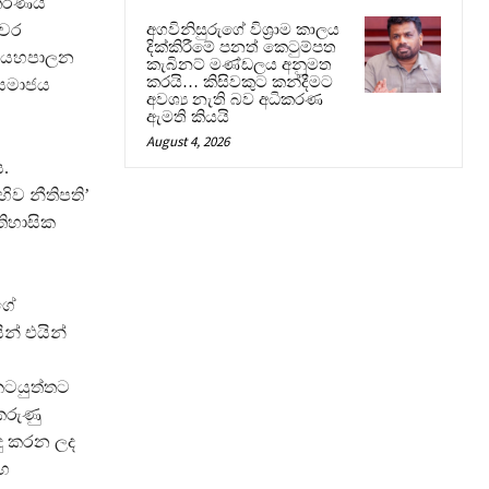
 තීරණය
යවර
අගවිනිසුරුගේ විශ්‍රාම කාලය
දික්කිරීමේ පනත් කෙටුම්පත
ුඛ යහපාලන
කැබිනට් මණ්ඩලය අනුමත
කරයි… කිසිවකුට කන්දීමට
් සමාජය
අවශ්‍ය නැති බව අධිකරණ
ඇමති කියයි
August 4, 2026
.
ිව නීතිපති’
තිහාසික
ගේ
න් එයින්
කටයුත්තට
කරුණු
ිදු කරන ලද
මහ