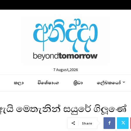
7 August,2026
කලා
විශේෂාංග
ක්‍රිඩා
ලේඛකයෝ
ඇයි මෙතැනින් සයුරේ ගිලූණේ
Share