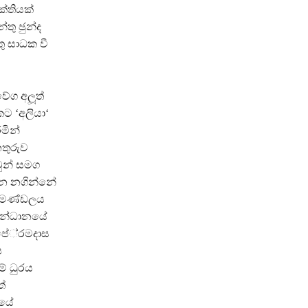
්තියක්
තු ඡුන්ද
ු සාධක වී
වේග අලූත්
ට ‘අලියා‘
මින්
නතුරුව
වුන් සමග
ැන නගින්නේ
ී මණ්ඩලය
 සන්ධානයේ
ේ‍්‍රමදාස
ප
් ධුරය
්
පයේ