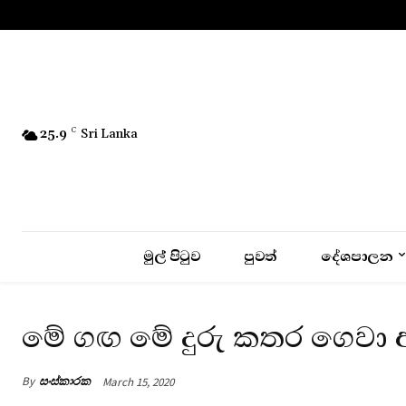
No menu items!
25.9
C
Sri Lanka
මුල් පිටුව
පුවත්
දේශපාලන
මේ ගඟ මේ දුරු කතර ගෙවා 
By
සංස්කාරක
March 15, 2020