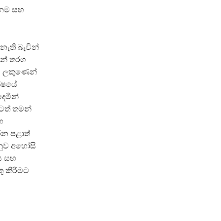
 නම සහ
නැති බැවින්
ෙන් තරග
‘ ලකුණෙන්
ක්ෂයේ
ෙමින්
ටත් තමන්
හ
රන පළාත්
නුව අහෝසි
ය සහ
ු කිරීමට