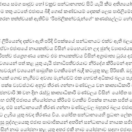
ාපය සමග සෘජුව හෝ වක‍්‍රව සන්ධානගතව සිටී යැයි කීම අතිශයෝක
 තතු යටතේ එජාපය බිඳී ගොස් කණ්ඩායම් දෙකක් ලෙස පාර්ලිමේන්
කරන තත්ත්වයක් ඇතිවීම ‘රිපබ්ලිකන්වරුන්ගේ‘ කණස්සල්ලට හේත
 ලිපියෙන්ද දක්වා ඇති පරිදි විපක්ෂයේ සන්ධානයට එක්ව ඇති බල
වා එජාපයේ නායකත්වය විසින් මෙහෙයවන ලද ඡුන්ද ව්‍යාපාරයක
ිපත්ව ජයග‍්‍රහණය කොට එම නායකත්වය විසින් අග‍්‍රාමාත්‍ය ධුරය දර
 වශයෙන් පත් කළ යුතු යැයි ජනාධිපතිවරයාට නිර්දේශ කිරීමෙන් අ
්‍යවරුන් වශයෙන් සාමූහික වගකීමෙන් බැඳී කටයුතු කළ පිරිසකි. ඔ
යක් ගොඩ නැගීමට අවශ්‍ය මැන්ඬේට් එක හෙවත් අධිකාර බලය ප
ක පක්ෂ ව්‍යවස්ථාව අනුව තීරණ ගන්නා මණ්ඩලය වන කෘත්‍යාධිකාර
 ජනවාරි 30 වන දින රැස්වූ කෘත්‍යාධිකාරී මණ්ඩලය විසින් යෝජිත
 එහිදී එජාපය නියෝජනය කිරීමේ වගකීම විපක්ෂ නායක සජිත් ප
ටද, එම් සන්ධානයෙහි තීරණ ගන්නා මණ්ඩලවල බහුතර බලය එජා
 ලැබිය යුතු බවද තීරණය විය. යෝජිත සන්ධානයෙහි ප‍්‍රධාන ලේකම
ුදුසු පුද්ගලයෙකු එජාප සාමාජිකයන් අතරින් සන්ධානයේ නායක සජිත
විසින් නාම යෝජනා කළ යුතු අතර එකී නාම යෝජනාව සඳහා එජා