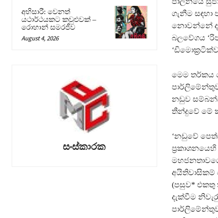
පාලනයේ සුජා
අභිසාරී: වෙනත්
ගැනීම සඳහා පර
යථාර්ථයකට කවුළුවක් –
නොවන්නේ ද කි
රොහාන් සමරජීව
බලවේගය ‘රිපබ
August 4, 2026
‘ඩිමොක‍්‍රටික
මෙම තර්කය ක
පාර්ලිමේන්තු
නඩුව සම්බන්
තීන්දුවේ මේ
‘නඩුවේ පෙත්ස
සංස්කාරක
ප‍්‍රකාශනයෙහ
මහජනතාවගේ ඡ
අයිතිවාසිකම
(පසුව* එකතු
දැක්වීම නිවැ
පාර්ලිමේන්තු