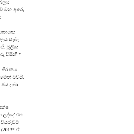
 බලය
ීව වන අතර,
ය
රකාශනයක
බලය සැබෑ
ි, මූලික
ු විසිනි.*
රණය තීරණය
රීමෙන් බවයි.
ය ජය ලබා
පක්ෂ
 ලද්දේ එම
 වියරුවට
(2013* ඒ