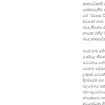
කෘත්‍යාධිකා
තෝරාගැනීම 
පේ‍්‍රමදාස ව
අවසාන නාම ය
බවද තීරණයේ ද
නායක රනිල් ව
බවද කෘත්‍යා
එසේ නම් සජිත
මණ්ඩල තීරණය
ඝට්ටනය හේතු
වෙනම දේශපාල
ලකුණ යටතේ ඡු
දිගම්බරම් 
බලවේගය පක්ෂ
ජන බලවේගය 
නායකයාට සහ
අවබෝධතා ගි