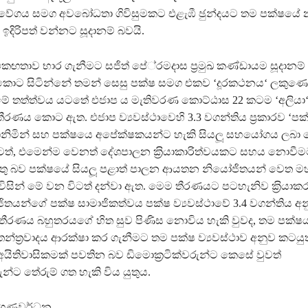
වේගය සමග අවබෝධතා ගිවිසුමකට එළැඹී ඡුන්දයට තම පක්ෂයේ
දිරිපත් වන්නට සූදානම් බවයි.
කඟතාව භාර ගැනීමට සජිත් පේ‍්‍රමදාස ප‍්‍රමුඛ කණ්ඩායම සූදානම් 
කාශ කොට සිටින්නේ තමන් සෙසු පක්ෂ සමග එකව ‘දූරකථනය‘ ලකුණ
මේ තත්ත්වය යටතේ එජාප ය මැතිවරණ කොට්ඨාස 22 කටම ‘අලියා
ීරණය කොට ඇත. එජාප ව්‍යවස්ථාවෙහි 3.3 වගන්තිය ප‍්‍රකාරව ‘ප
 පිළිගනිමින් සහ පක්ෂයෙ අපේක්ෂකයන්ට හැකි සියලූ සහයෝගය ලබා ද
මටත්, එමෙන්ම වෙනත් දේශපාලන ක‍්‍රියාකාරිත්වයකට සහය නොවීම
ුතු බව පක්ෂයේ සියලූ පළාත් පාලන ආයතන නියෝජිතයන් වෙත ම
ිසින් මේ වන විටත් දන්වා ඇත. මෙම තීරණයට පටහැනිව ක‍්‍රියාක
තයන්ගේ පක්ෂ සාමාජිකත්වය පක්ෂ ව්‍යවස්ථාවේ 3.4 වගන්තිය අ
තීරණය බහුතරයගේ හිත සුව පිණිස නොවිය හැකි වුවද, තම පක්ෂ
ජාතන්ත‍්‍රවාදය ආරක්ෂා කර ගැනීමට තම පක්ෂ ව්‍යවස්ථාව අනුව කටයුත
යිතිවාසිකමක් පවතින බව ඩිමොක‍්‍රටික්වරුන්ට කෙසේ වුවත්
ුන්ට තේරුම් ගත හැකි විය යුතුය.
න ගුණවර්ධන