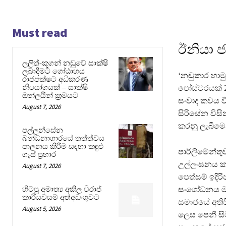
Must read
ඊනියා 
ලලිත්-කූගන් නඩුවේ සාක්ෂි
ලබාදීමට ගෝඨාභය
‘නඩුකාර හාම
රාජපක්ෂට අධිකරණ
නියෝගයක් – සාක්ෂි
පෝස්ටරයක් 2
ඔන්ලයින් ක්‍රමයට
සංවාද කවය විස
August 7, 2026
සිරිසේන විසි
කරනු ලැබීමෙ
පල්ලන්සේන
බන්ධනාගාරයේ තත්ත්වය
පාලනය කිරීම සඳහා කඳුළු
පාර්ලිමේන්තු
ගෑස් ප්‍රහාර
උල්ලංඝනය කළ 
August 7, 2026
පෙත්සම් ඉදිර
හිටපු අමාත්‍ය අකිල විරාජ්
සංශෝධනය මගි
කාරියවසම් අත්අඩංගුවට
සමාජයේ අති
August 5, 2026
ලෙස පෙනී සිට