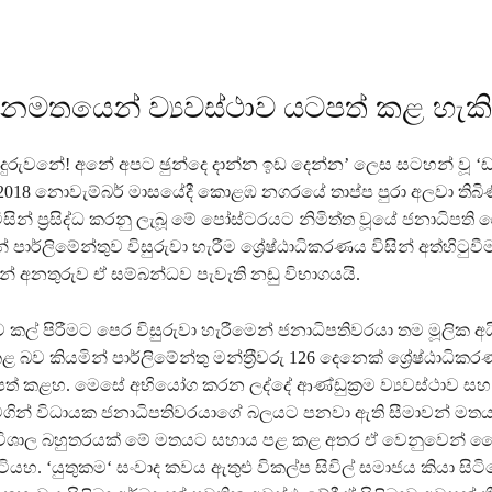
ජනමතයෙන් ව්‍යවස්ථාව යටපත් කළ හැකි
ුදුරුවනේ! අනේ අපට ඡුන්දෙ දාන්න ඉඩ දෙන්න’ ලෙස සටහන් වූ ‘ඩබ
018 නොවැම්බර් මාසයේදී කොළඹ නගරයේ තාප්ප පුරා අලවා තිබිණි
ින් ප‍්‍රසිද්ධ කරනු ලැබූ මේ පෝස්ටරයට නිමිත්ත වූයේ ජනාධිපති මෛ
න් පාර්ලිමේන්තුව විසුරුවා හැරීම ශ්‍රේෂ්ඨාධිකරණය විසින් අත්හිට
න් අනතුරුව ඒ සම්බන්ධව පැවැති නඩු විභාගයයි.
ව කල් පිරීමට පෙර විසුරුවා හැරීමෙන් ජනාධිපතිවරයා තම මූලික අය
බව කියමින් පාර්ලිමේන්තු මන්ත‍්‍රීවරු 126 දෙනෙක් ශ්‍රේෂ්ඨාධි
ිපත් කළහ. මෙසේ අභියෝග කරන ලද්දේ ආණ්ඩුක‍්‍රම ව්‍යවස්ථාව සහ
න් විධායක ජනාධිපතිවරයාගේ බලයට පනවා ඇති සීමාවන් මතය. 
විශාල බහුතරයක් මේ මතයට සහාය පළ කළ අතර ඒ වෙනුවෙන් 
ියහ. ‘යුතුකම‘ සංවාද කවය ඇතුළු විකල්ප සිවිල් සමාජය කියා සිට