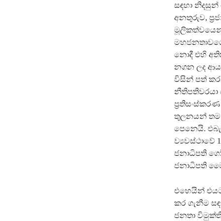
සඳහා නිදසුන
අනතුරුව, ප‍්‍
මූලිකත්වයෙන
මහජනතාවගේ ව
නොදී එහි අතික
නගන ලද ආයතන 
විසින් පත් 
නීතිපතිවරයා ම
ප‍්‍රතිසංස්
තුලනයන් තම
පෙනෙයි. එබැව
ව්‍යවස්ථාවේ 
ජනාධිපති ගෝ
ජනාධිපති මෛත‍
එහෙයින් එයට 
කර ගැනීම සඳ
ජනතා විමුක්ත