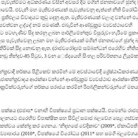
පැවැත්වීමට අධිකරණය විසින් අවසර දීම මගින් ජනතාවගේ ඡුන්ද
ෙයි. එවැනි මහ මැතිවරණයක් පැවැත්වෙනු ඇත්තේ නීති විරෝධ
ප‍්‍රතිඵලය විවාදයට තුඩු දෙනු ඇත. මැතිවරණයක් වලංගු වන්නේ එ
 පවත්වන ලද්දේ නම් පමණකි. එබැවින් ආණ්ඩුක‍්‍රම ව්‍යවස්ථාවෙහි
ට පටහැණිව සිදු කරනු ලබන පාර්ලිමේන්තුව විසුරුවා හැරීමේ ප‍්‍
් ලෙස පැවැත්වෙනු ලබන මහ මැතිවරණයක් මගින් ජනතාවගේ ඡුන්ද 
කිරීමක් සිදු නොවනු ඇත. (රාජවරෝද්‍යම් සම්බන්ධන් එරෙහිව නීතිපත
 නඩු තීන්දුව-85 පිටුව, 3 වන ෙඡ්දයෙහි සිංහල පරිවර්තනය ලියුම්කර
‍රජාතන්ත‍්‍රවාදී තර්කය පිළිකෙව් කරමින් මේ අවස්ථාවේදී ශ්‍රේෂ්ඨාධික
‍රජාතන්ත‍්‍රවාදය ආරක්ෂා වන්නේ ආණ්ඩුක‍්‍රම ව්‍යවස්ථාව ආරක්ෂා කි
ක‍්‍රටික්වරුන්ගේ තර්කය පරාජය කරමින් රිපබ්ලිකන්වරුන්ගේ මත
 පක්ෂය (එජාප* වනාහි විපක්ෂයේ ප‍්‍රධාන පක්ෂයයි. එමෙන්ම රාජ
ාලනයට එරෙහිව විපාක්ෂික සහ සිවිල් සමාජ බලවේග පෙළ ගස්වන
ත්වය කේන්ද්‍ර කර ගෙනය. ‘නිදහසේ වේදිකාව‘ (2009*, ඒකාධිපති
ව්‍යාපාරය (2010*, විපක්ෂයේ විරෝධය (2011* සහ සමගි බලවේගය 