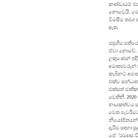
කණ්ඩායම් එජ
නොවෙයි. මෙම
විමසීම තරග 
ඇත.
පසුගිය සතියේ
ඒවා නොවේ. ඒ
ලකුණෙන් ඉදිර
අමාත්‍යවරුන්
කැබිනට් අමාත
එක්ව සන්ධාන
එක්සත් ජාති
වෙතිනි. 2020
නායකත්වය සහ
වෙත පැවරීම
නියෝජිතයන්ට
දැරීම සඳහා ස
පේ‍්‍රමදාස 