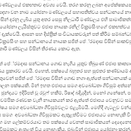
රී මණ්ඩලයේ එකඟතාව අවශ්‍ය වෙයි. තරග කරනු ලබන අපේක්ෂකයන
සඳහා වන නාම යෝජනා මණ්ඩලයේ සභාපතිත්වය සන්ධානයේ නාය
ිසින් දරනු ලැබිය යුතු අතර සෙසු නිලධාරී මණ්ඩලය එහි සාමාජිකත්
ෝජනා ලැයිස්තුවට එජාප නායක රනිල් වික‍්‍රමසිංහගේ එකඟත්වය 
ැක්වෙයි. ආසන සහ දිස්ත‍්‍රික් සංවිධායකවරුන් පත් කිරීම සම්බන්
ික‍්‍රමසිංහ සහ සන්ධානයේ නායක සජිත් පේ‍්‍රමදාස විසින් සාකච්ඡු
ධිකාරී මණ්ඩලය විසින් තීරණය කොට ඇත.
් පේ‍්‍රමදාස සන්ධානය ගොඩ නැගිය යුතුව තිබුණේ එජාප කෘත්‍යාධ
 ප‍්‍රකාරව වෙයි. එහෙත්, පක්ෂයේ බහුතර සහ සුළුතර කණ්ඩායම්
වෙන් සජිත් පේ‍්‍රමදාස විසින් ගොඩ නගා ඇත්තේ සන්ධානයක්
න පක්ෂයකි. මින් ඉහත එජාපය සමග අවබෝධතා ගිවිසුම් අත්සන්
න්දයට ඉදිරිපත් වූ රවුෆ් හකීම්, රිෂාද් බදියුදීන්, මනෝ ගනේෂන්, 
සහ චම්පික රණවක වැනි නායකයන් කර ඇත්තේ එජාපය වෙනුවට සම
ය සමග අවබෝධතා ගිවිසුම්වලට එළැඹීමයි. මෙහිදී ගැටලූව වන්
සමග අවබෝධතා ගිවිසුමකට ඇතුළත්වීමට එජාපයට නොහැකි වීම
 මහ ලේකම්වරයාට තම පක්ෂයේ වෙනත් සාමාජිකයන් දෙදෙනෙ
විසුමකට ඇතුළත් විය නොහැකිය. එබැවින් එජාපය යෝජනා කරන