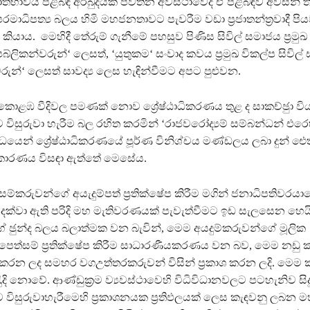
තභාවය පිළිබඳ අර්බුදයක් පවතින අවස්ථාවේදී ඒ පිළිබඳව අවසන්
මාධිපත්‍ය බලය හිමි මහජනතාවට පැවරීම වඩා ප‍්‍රජාතන්ත‍්‍රවාදී පි
යාය. මෙහිදී තේරුම් ගැනීමේ පහසුව පිණිස සිවිල් සමාජය ප‍්‍රම
්ලිකන්වරුන්‘ ලෙසත්, ‘යුතුකම‘ සංවාද කවය ප‍්‍රමුඛ විකල්ප සිවිල
්වරුන්‘ ලෙසත් සාවද්‍ය ලෙස හැඳින්වීමට අපට පුළුවන.
ොළඹ වීදිවල පමණක් නොව ශ්‍රේෂ්ඨාධිකරණය තුළ ද සාකච්ඡුා විය
ව විසුරුවා හැරීම බල රහිත කරමින් ‘රාජවරෝද්‍යම් සම්බන්ධන් එරෙහ
ධයෙන් ශ්‍රේෂ්ඨාධිකරණයේ පූර්ණ විනිශ්චය මණ්ඩලය ලබා දුන් ඓ
 කාරණය විසඳා ඇත්තේ මෙසේය.
ම්කරුවන්ගේ අයැදුම්පත් ප‍්‍රතික්ෂේප කිරීම මගින් ජනාධිපතිවරයා
ි දක්වා ඇති පරිදි මහ මැතිවරණයක් පැවැත්වීමට ඉඩ සැලසෙන හෙයි
ුන්ද බලය බලාත්මක වන බැවින්, මෙම අයදුම්කරුවන්ගේ මූලික
් පෙත්සම් ප‍්‍රතික්ෂේප කිරීම සාධාරණීයකරණය වන බව, මෙම නඩු 
 කරන ලද සමහර වගඋත්තරකරුවන් විසින් ප‍්‍රකාශ කරන ලදි. මෙම 
රැුදි නොවේ. ආණ්ඩුක‍්‍රම ව්‍යවස්ථාවෙහි විධිවිධානවලට පටහැනිව ස
ව විසුරුවාහැරීමෙහි ප‍්‍රකාශනයක ප‍්‍රතිඵලයක් ලෙස කැඳවනු ලබන 