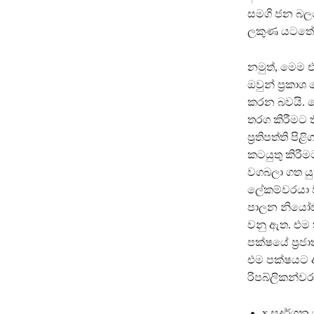
සමගි ජන බල
ලකුණ යටතේ ඉ
නමුත්, මෙම එ
ඔවුන් ප‍්‍ර
කරන බවයි. 
තරග කිරීමට ත
ප‍්‍රතිපත්ති
කටයුතු කිරී
වගබලා ගත ය
ලේකම්වරයා ව
පාලන නියෝජි
වනු ඇත. එම 
පක්ෂයේ ප‍්‍ර
එම පක්ෂයට අ
රිපබ්ලිකන්වර
x සුදර්ශ