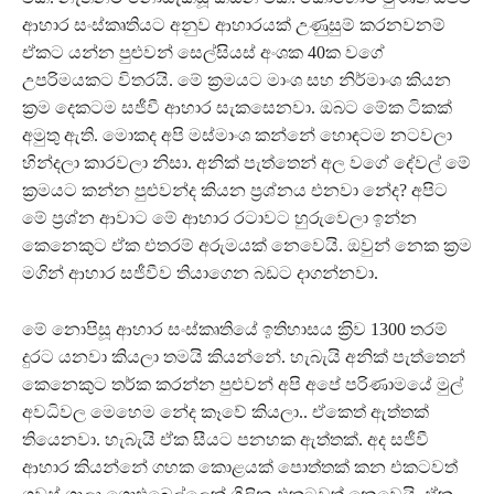
ආහාර සංස්කෘතියට අනුව ආහාරයක් උණුසුම් කරනවනම්
ඒකට යන්න පුළුවන් සෙල්සියස් අංශක 40ක වගේ
උපරිමයකට විතරයි. මේ ක‍්‍රමයට මාංශ සහ නිර්මාංශ කියන
ක‍්‍රම දෙකටම සජීවී ආහාර සැකසෙනවා. ඔබට මේක ටිකක්
අමුතු ඇති. මොකද අපි මස්මාංශ කන්නේ හොඳටම නටවලා
හින්දලා කාරවලා නිසා. අනික් පැත්තෙන් අල වගේ දේවල් මේ
ක‍්‍රමයට කන්න පුළුවන්ද කියන ප‍්‍රශ්නය එනවා නේද? අපිට
මේ ප‍්‍රශ්න ආවාට මේ ආහාර රටාවට හුරුවෙලා ඉන්න
කෙනෙකුට ඒක එතරම් අරුමයක් නෙවෙයි. ඔවුන් නෙක ක‍්‍රම
මගින් ආහාර සජීවීව තියාගෙන බඩට දාගන්නවා.
මේ නොපිසූ ආහාර සංස්කෘතියේ ඉතිහාසය ක‍්‍රිව 1300 තරම්
දුරට යනවා කියලා තමයි කියන්නේ. හැබැයි අනික් පැත්තෙන්
කෙනෙකුට තර්ක කරන්න පුළුවන් අපි අපේ පරිණාමයේ මුල්
අවධිවල මෙහෙම නේද කෑවේ කියලා.. ඒකෙත් ඇත්තක්
තියෙනවා. හැබැයි ඒක සීයට පනහක ඇත්තක්. අද සජීවී
ආහාර කියන්නේ ගහක කොළයක් පොත්තක් කන එකටවත්