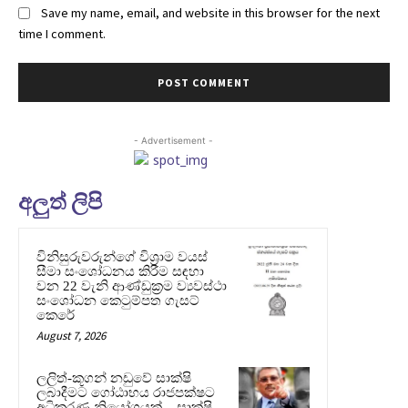
Save my name, email, and website in this browser for the next
time I comment.
- Advertisement -
අලුත් ලිපි
විනිසුරුවරුන්ගේ විශ්‍රාම වයස්
සීමා සංශෝධනය කිරීම සඳහා
වන 22 වැනි ආණ්ඩුක්‍රම ව්‍යවස්ථා
සංශෝධන කෙටුම්පත ගැසට්
කෙරේ
August 7, 2026
ලලිත්-කූගන් නඩුවේ සාක්ෂි
ලබාදීමට ගෝඨාභය රාජපක්ෂට
අධිකරණ නියෝගයක් – සාක්ෂි