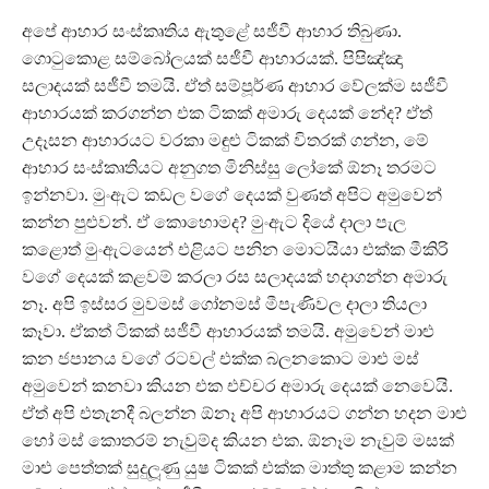
අපේ ආහාර සංස්කෘතිය ඇතුළේ සජීවී ආහාර තිබුණා.
ගොටුකොළ සම්බෝලයක් සජීවී ආහාරයක්. පිපිඤ්ඤා
සලාදයක් සජීවී තමයි. ඒත් සම්පූර්ණ ආහාර වේලක්ම සජීවී
ආහාරයක් කරගන්න එක ටිකක් අමාරු දෙයක් නේද? ඒත්
උදෑසන ආහාරයට වරකා මඳුළු ටිකක් විතරක් ගන්න, මේ
ආහාර සංස්කෘතියට අනුගත මිනිස්සු ලෝකේ ඕනෑ තරමට
ඉන්නවා. මුංඇට කඩල වගේ දෙයක් වුණත් අපිට අමුවෙන්
කන්න පුළුවන්. ඒ කොහොමද? මුංඇට දියේ දාලා පැල
කළොත් මුංඇටයෙන් එළියට පනින මොටයියා එක්ක මීකිරි
වගේ දෙයක් කළවම් කරලා රස සලාදයක් හදාගන්න අමාරු
නෑ. අපි ඉස්සර මුවමස් ගෝනමස් මීපැණිවල දාලා තියලා
කෑවා. ඒකත් ටිකක් සජීවී ආහාරයක් තමයි. අමුවෙන් මාළු
කන ජපානය වගේ රටවල් එක්ක බලනකොට මාළු මස්
අමුවෙන් කනවා කියන එක එච්චර අමාරු දෙයක් නෙවෙයි.
ඒත් අපි එතැනදී බලන්න ඕනෑ අපි ආහාරයට ගන්න හදන මාළු
හෝ මස් කොතරම් නැවුම්ද කියන එක. ඕනෑම නැවුම් මසක්
මාළු පෙත්තක් සුදුලූණු යුෂ ටිකක් එක්ක මාත්තු කළාම කන්න