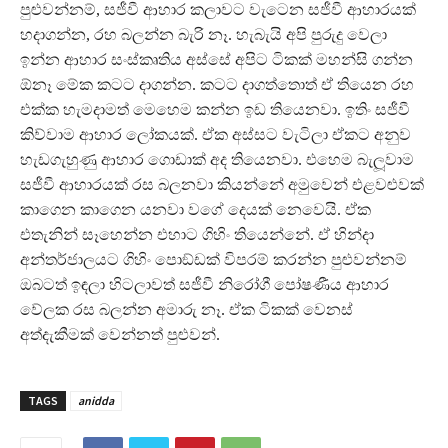
පුළුවන්නම්, සජීවී ආහාර කලාවට වැටෙන සජීවී ආහාරයක්
හදාගන්න, රහ බලන්න බැරි නෑ. හැබැයි අපි පුරුදු වෙලා
ඉන්න ආහාර සංස්කෘතිය අස්සේ අපිට ටිකක් මහන්සි ගන්න
ඕනෑ මේක කටට දාගන්න. කටට දාගත්තොත් ඒ තියෙන රහ
එක්ක හැමදාමත් මෙහෙම කන්න ඉඩ තියෙනවා. ඉතිං සජීවී
කිව්වාම ආහාර ලෝකයක්. ඒක අස්සට වැටිලා ඒකට අනුව
හැඩගැහුණු ආහාර ගොඩාක් අද තියෙනවා. එහෙම බැලූවාම
සජීවී ආහාරයක් රස බලනවා කියන්නේ අමුවෙන් එළවළුවක්
කාගෙන කාගෙන යනවා වගේ දෙයක් නෙවෙයි. ඒක
එතැනින් සෑහෙන්න එහාට ගිහිං තියෙන්නේ. ඒ හින්දා
අන්තර්ජාලයට ගිහිං පොඞ්ඩක් විපරම් කරන්න පුළුවන්නම්
ඔබටත් ඉඳලා හිටලාවත් සජීවී නිරෝගී පෝෂණීය ආහාර
වේලක රස බලන්න අමාරු නෑ. ඒක ටිකක් වෙනස්
අත්දැකීමක් වෙන්නත් පුළුවන්.
TAGS
anidda