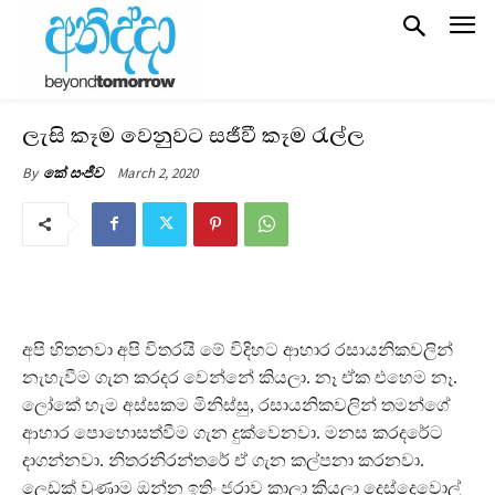
ලැසි කෑම වෙනුවට සජීවී කෑම රැල්ල
March 2, 2020
By
කේ සංජීව
අපි හිතනවා අපි විතරයි මේ විදිහට ආහාර රසායනිකවලින්
නැහැවීම ගැන කරදර වෙන්නේ කියලා. නෑ ඒක එහෙම නෑ.
ලෝකේ හැම අස්සකම මිනිස්සු, රසායනිකවලින් තමන්ගේ
ආහාර පොහොසත්වීම ගැන දුක්වෙනවා. මනස කරදරේට
දාගන්නවා. නිතරනිරන්තරේ ඒ ගැන කල්පනා කරනවා.
ලෙඩක් වුණාම ඔන්න ඉතිං ජරාව කාලා කියලා දෙස්දෙවොල්