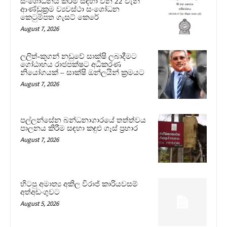
සංශෝධනය කිරීම සඳහා වන 22 වැනි
ආණ්ඩුක්‍රම ව්‍යවස්ථා සංශෝධන
කෙටුම්පත ගැසට් කෙරේ
August 7, 2026
ලලිත්-කූගන් නඩුවේ සාක්ෂි ලබාදීමට
ගෝඨාභය රාජපක්ෂට අධිකරණ
නියෝගයක් – සාක්ෂි ඔන්ලයින් ක්‍රමයට
August 7, 2026
පල්ලන්සේන බන්ධනාගාරයේ තත්ත්වය
පාලනය කිරීම සඳහා කඳුළු ගෑස් ප්‍රහාර
August 7, 2026
හිටපු අමාත්‍ය අකිල විරාජ් කාරියවසම්
අත්අඩංගුවට
August 5, 2026