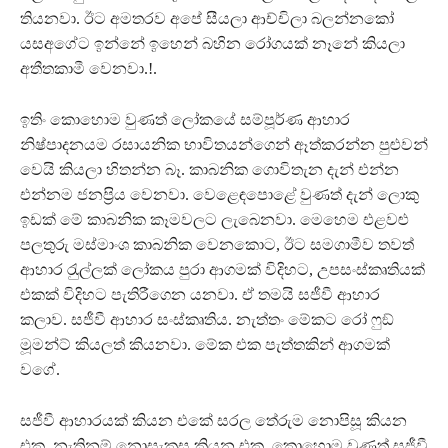
තියනවා. ඊට අමතරව අපේ සීයලා ආච්චිලා බලන්නකෝ
යසඅගේට ඉන්නේ ඉහෙන් බහින රෝගයක් නෑනේ කියලා
අතීතකාමී වෙනවා.!.
ඉතිං කොහොම වුණත් ලෝකයේ සම්පූර්ණ ආහාර
නිෂ්පාදනයම රසායනික භාවිතයන්ගෙන් ඈත්කරන්න පුළුවන්
වෙයි කියලා හිතන්න බෑ. කාබනික ගොවිතැන දැන් එන්න
එන්නම ජනප‍්‍රිය වෙනවා. වෙළෙඳපොළේ වුණත් දැන් ලොකු
ඉඩක් මේ කාබනික කෑමවලට ලැබෙනවා. මෙහෙම එළවළු
පලතුරු මස්මාංශ කාබනික වෙනකොට, ඊට සමගාමීව තවත්
ආහාර රැුල්ලක් ලෝකය පුරා ආගමක් විදිහට, උපසංස්කෘතියක්
එකක් විදිහට පැතිරීගෙන යනවා. ඒ තමයි සජීවී ආහාර
කලාව. සජීවී ආහාර සංස්කෘතිය. නැත්තං මේකට රෝ ෆුඞ්
මූමන්ට් කියලත් කියනවා. මේක එක පැත්තකින් ආගමක්
වගේ.
සජීවී ආහාරයක් කියන එකේ සරල තේරුම නොපිසූ කියන
එක. නැතිනම් නොසැකසූ කියන එක. කොහොම වුණත් සජීවී