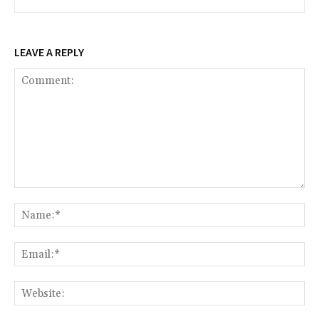
LEAVE A REPLY
Comment:
Na
Ema
Web