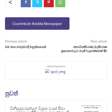
Countribute Anidda Newspaper
Previous article
Next article
මම මහා නරුමවාදී මනුස්සයෙක්
ජනාධිපතිවරණ/මැතිවරණ
ප‍්‍රකාශනවලට නැති වැදගත්කමක් දීම
- Advertisement -
පුවත්
විනිසුරුවරුන්ගේ විශ්‍රාම වයස් සීමා