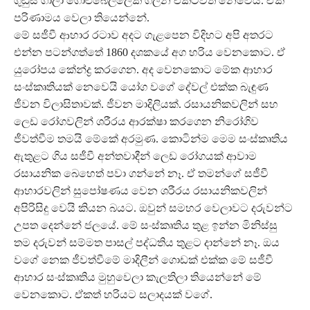
ගුඩුස් ගාලා ගොළුබෙල්ලෙක් ගිලින එකටවත් නෙවෙයි. ඒක
පරිණාමය වෙලා තියෙන්නේ.
මේ සජීවී ආහාර රටාව අදට ගැළපෙන විදිහට අපි අතරට
එන්න පටන්ගත්තේ 1860 දශකයේ අග හරිය වෙනකොට. ඒ
යුරෝපය කේන්ද්‍ර කරගෙන. අද වෙනකොට මේක ආහාර
සංස්කෘතියක් නෙවෙයි යෝග වගේ දේවල් එක්ක බැඳුණ
ජීවන විලාසිතාවක්. ජීවන මාදිලියක්. රසායනිකවලින් සහ
ලෙඩ රෝගවලින් ශරීරය ආරක්ෂා කරගෙන නිරෝගිව
ජීවත්වීම තමයි මේකේ අරමුණ. කොටින්ම මෙම සංස්කෘතිය
ඇතුළට ගිය සජීවී අන්තවාදීන් ලෙඩ රෝගයක් ආවාම
රසායනික බෙහෙත් පවා ගන්නේ නෑ. ඒ තමන්ගේ සජීවී
ආහාරවලින් සුපෝෂණය වෙන ශරීරය රසායනිකවලින්
අපිරිසිදු වෙයි කියන බයට. ඔවුන් සමහර වෙලාවට දරුවන්ට
උපත දෙන්නේ ජලයේ. මේ සංස්කෘතිය තුළ ඉන්න මිනිස්සු
තම දරුවන් සම්මත පාසල් පද්ධතිය තුළට දාන්නේ නෑ. ඔය
වගේ නෙක ජීවත්වීමේ මාදිලීන් ගොඩක් එක්ක මේ සජීවී
ආහාර සංස්කෘතිය මුහුවෙලා කැලතිලා තියෙන්නේ මේ
වෙනකොට. ඒකත් හරියට සලාදයක් වගේ.