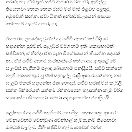
අමාරු නෑ. ඒත් දැන් සජීවී ආහාර වට්ටෝරු ඇවිල්ලා
තියෙනවා නෙක නෙක රසට මස් මාළු එළවළු පළතුරු
අමුවෙන් කන්න. ඒවා ටිකක් අන්තර්ජාලයෙන් සොයා
ගත්තනම් වැඬේ අමාරු නෑ.
රසම රස ලසඤ්ඤා වුණත් අද සජීවී ආහාරයක් විදිහට
හදාගන්න පුළුවන්. සැලඞ්ස් වර්ග නම් ඉතිං කොහොමත්
සජීවීනේ, ඒ හින්දා ඒක ගැන විශේෂයෙන් කියන්න දෙයක්
නෑ. ඒත් සජීවී ආහාර සංස්කෘතියේ ඉන්න අය ඇතුළේ මේ
සැලඞ්ස් නැතිනම් සලාද බොහොම ජනප‍්‍රියයි. සජීවී කන්නේ
නැති කෙනෙකුට වුණත් සැහැල්ලූ රාත‍්‍රී ආහාරයක් ඕනෑ නම්
සැලඞ් එකක් හදාගන්න එක හොඳයි. සජීවී හරක් මස් කැබලි
එක්ක බිත්තරයක් යන්තම් රත්කරගෙන හදාගන්න කෑම වර්ග
සෑහෙන්න තියෙනවා. මේවා අද සෑහෙන්න ජනප‍්‍රියයි.
ලෝකයේ අද සජීවී නැතිනම් නොපිසූ, නොසැකසූ ආහාර
වෙනුවෙන්ම වෙන්වුණ අවන්හල් හැමතැනම තියෙනවා.
ඔබටත් වැල්ලට ගිහිං සජීවීව ගල් මාළුවෙක් ගන්න