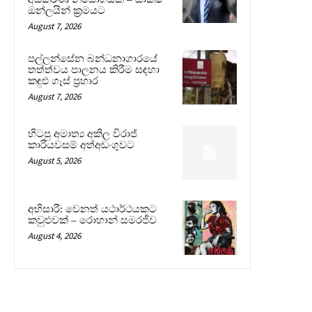
ඔන්ලයින් ක්‍රමයට
August 7, 2026
පල්ලන්සේන බන්ධනාගාරයේ
තත්ත්වය පාලනය කිරීම සඳහා
කඳුළු ගෑස් ප්‍රහාර
August 7, 2026
හිටපු අමාත්‍ය අකිල විරාජ්
කාරියවසම් අත්අඩංගුවට
August 5, 2026
අභිසාරී: වෙනත් යථාර්ථයකට
කවුළුවක් – රොහාන් සමරජීව
August 4, 2026