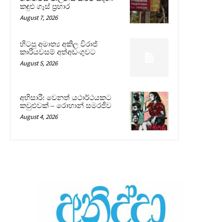
කඳුළු ගෑස් ප්‍රහාර
August 7, 2026
හිටපු අමාත්‍ය අකිල විරාජ්
කාරියවසම් අත්අඩංගුවට
August 5, 2026
අභිසාරී: වෙනත් යථාර්ථයකට
කවුළුවක් – රොහාන් සමරජීව
August 4, 2026