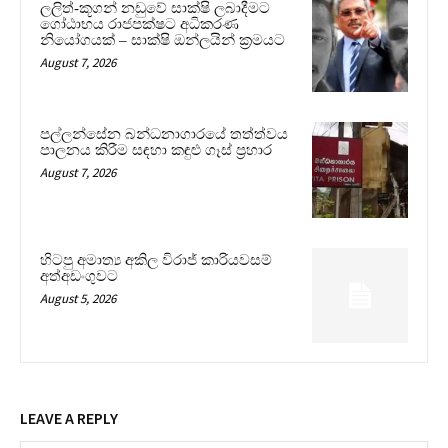
ලලිත්-කූගන් නඩුවේ සාක්ෂි ලබාදීමට
ගෝඨාභය රාජපක්ෂට අධිකරණ
නියෝගයක් – සාක්ෂි ඔන්ලයින් ක්‍රමයට
August 7, 2026
පල්ලන්සේන බන්ධනාගාරයේ තත්ත්වය
පාලනය කිරීම සඳහා කඳුළු ගෑස් ප්‍රහාර
August 7, 2026
හිටපු අමාත්‍ය අකිල විරාජ් කාරියවසම්
අත්අඩංගුවට
August 5, 2026
LEAVE A REPLY