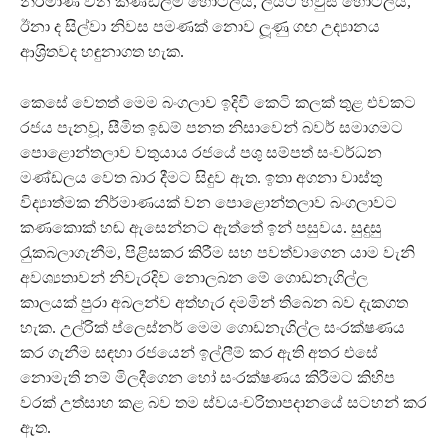
නිර්මාණ වන කණ්ඩලම හෝටලය, ලයිට් හවුස් හෝටලය,
ඊනා ද සිල්වා නිවස පමණක් නොව ලූණු ගඟ උද්‍යානය
ආශ‍්‍රිතවද හඳුනාගත හැක.
කෙසේ වෙතත් මෙම බංගලාව ඉදිවී කෙටි කලක් තුළ එවකට
රජය පැනවූ, සීමිත ඉඩම් පනත නිසාවෙන් බවර් සමාගමට
පොළොන්තලාව වතුයාය රජයේ පශු සම්පත් සංවර්ධන
මණ්ඩලය වෙත බාර දීමට සිදුව ඇත. ඉතා අගනා වාස්තු
විද්‍යාත්මක නිර්මාණයක් වන පොළොන්තලාව බංගලාවට
කණකොක් හඬ ඇසෙන්නට ඇත්තේ ඉන් පසුවය. සුදුසු
රැුකබලාගැනීම, පිළිසකර කිරීම සහ පවත්වාගෙන යාම වැනි
අවශ්‍යතාවන් නිවැරදිව නොලබන මේ ගොඩනැගිල්ල
කාලයක් පුරා අබලන්ව අත්හැර දමමින් තිබෙන බව දැකගත
හැක. උල්රික් ප්ලෙස්නර් මෙම ගොඩනැගිල්ල සංරක්ෂණය
කර ගැනීම සඳහා රජයෙන් ඉල්ලීම් කර ඇති අතර එසේ
නොමැති නම් මිලදීගෙන හෝ සංරක්ෂණය කිරීමට කිහිප
වරක් උත්සාහ කළ බව තම ස්වයංචරිතාපදානයේ සටහන් කර
ඇත.