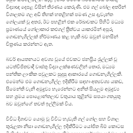
විද්‍යාඥ දෙපළ විසින් තීරණය කෙරුණි. එම ගල් බෝල අතරින්
විශාලතම ගල අඩි තිහක් හතළිහක් පමණ උස දැවැන්ත
ගෝලයක් වූ අතර, ඊට පහළින් එක රේඛාවකට පිහිටි මධ්‍යම
ප‍්‍රමාණයේ ගෝලාකාර කළුගල් ත‍්‍රිත්වය යාකරමින් අපූරු
ගොඩනැගිල්ලක් නිර්මාණය කළ හැකි බව ඔවුන් මනසින්
චිත‍්‍රණය කරන්නට ඇත.
බවර් ආයතනයට අවශ්‍ය වූයේ එවකට ජනප‍්‍රිය රැුල්ලක් වූ
යටත්විජිතවාදී වාස්තු විද්‍යා ලක්ෂණවලින් තොර, මධ්‍යම
පන්තික ලාංකික පවුලකට සුදුසු ආකාරයේ ගොඩනැගිල්ලකි.
එමෙන්ම එම ගොඩනැගිල්ල ඉදිකිරීම සඳහා අත්‍යවශ්‍ය යකඩ,
සිමෙන්ති වැනි අමුද්‍රව්‍ය හැරෙන්නට අනිත් සියලූම අමුද්‍රව්‍ය
සහ ශ‍්‍රමය පොළොන්තලාව වතුයාය තුළින්ම සපයා ගතයුතු
බව ඔවුන්ගේ තවත් ඉල්ලීමක් විය.
විවිධ දිශාවට යොමු වූ විවිධ හැඩැති ගල් ගෝල සහ විශාල
තුරුලතා නිසා ගොඩනැගිල්ල ඉදිකිරීමට යෝජිත බිම් කොටස