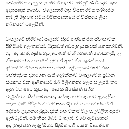
කඩදාසිවල ඇඳපු සැලැස්මක් නැතුව, සම්පූර්ණ වියදම ගැන
අදහසකුත් නැතුව.’ ප්ලෙස්නර් ඔහු විසින් රචිත ෂබ-ීසඑම
නමැති ඔහුගේ ස්වයංචරිතාපදානයේ ඒ විස්තරය ලියා
තබන්නේ එලෙසිනි.
බංගලාවේ නිර්මාණ සැලසුම සිදුව ඇත්තේ එහි ස්වාභාවික
පිහිටීමේ අලංකාරයට බිඳකවත් අවපැහැයක් එක් නොකරමිනි.
ගල් තලාවත්, රූස්ස තුරු අරණත් ඒ නිහතමානි ගොඩනැගිල්ල
නිසාවෙන් නව පණක් ලබා, ඒ අතර තිබූ කුමක් හෝ
අඩුපාඩුවක් මකාගත්තාක් මෙනි. ගල් දෙකක් එකට එක
හේත්තුවක් දමාගෙන ඇති දෙබුක්කාව බංගලාවෙහි ප‍්‍රධාන
ස්ථානය වන ආලින්දයට ඔබ පිළිගන්නා ලෙස සැලසුම් කර
ඇත. ඊට පෙර කුඩා පල දෙකේ පියස්සක් සහිත
වැරැුන්ඩාවකින් ඔබ පොළොන්තලාව බංගලාවට ඇතුල්විය
යුතුය. (මේ පිවිසුම වර්තමානයේදී භාවිත නොවන්නේ ඒ
ඉදිරිපිට උද්‍යානය බුදුමැදුරක් සහ විකාර මල් පැලවලින් අසුරා
ඇති බැවිනි. එම නිසා ඔබට බංගලාව වටේ ඇවිදගොස්
ආලින්දයෙන් ඇතුල්වීමට සිදුවීම එහි වාස්තු විද්‍යාත්මක