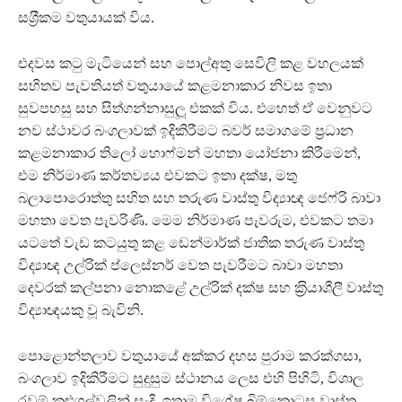
සශ‍්‍රීකම වතුයායක් විය.
එදවස කටු මැටියෙන් සහ පොල්අතු සෙවිලි කළ වහලයක්
සහිතව පැවතියත් වතුයායේ කළමනාකාර නිවස ඉතා
සුවපහසු සහ සිත්ගන්නාසුලූ එකක් විය. එහෙත් ඒ වෙනුවට
නව ස්ථාවර බංගලාවක් ඉදිකිරීමට බවර් සමාගමේ ප‍්‍රධාන
කළමනාකාර තිලෝ හොෆ්මන් මහතා යෝජනා කිරීමෙන්,
එම නිර්මාණ කර්තව්‍යය එවකට ඉතා දක්ෂ, මතු
බලාපොරොත්තු සහිත සහ තරුණ වාස්තු විද්‍යාඥ ජෙෆ්රි බාවා
මහතා වෙත පැවරිණි. මෙම නිර්මාණ පැවරුම, එවකට තමා
යටතේ වැඩ කටයුතු කළ ඩෙන්මාර්ක් ජාතික තරුණ වාස්තු
විද්‍යාඥ උල්රික් ප්ලෙස්නර් වෙත පැවරීමට බාවා මහතා
දෙවරක් කල්පනා නොකළේ උල්රික් දක්ෂ සහ ක‍්‍රියාශීලී වාස්තු
විද්‍යාඥයකු වූ බැවිනි.
පොළොන්තලාව වතුයායේ අක්කර දහස පුරාම කරක්ගසා,
බංගලාව ඉදිකිරීමට සුදුසුම ස්ථානය ලෙස එහි පිහිටි, විශාල
රවුම් කළුගල්වලින් සැදි, ඉතාම විශේෂ බිම්කොටස වාස්තු