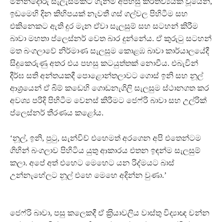
මිනින්දෝරු සැලැස්මකට ගැනීම අපහසු කර්තව්‍යයක් වූයෙන්,
ඉඩමෙහි දින කිහිපයක් නැවතී ගස් ගල්වල පිහිටීම සහ
එකිනෙකට ඇති දුර මැන ඒවා සැලසුම් සහ සටහන් කිරීම
බාවා මහතා ප්ලෙස්නර් වෙත බාර දුන්නේය. ඒ කුරුටු සටහන්
මත බංගලාවේ නිර්මාණ සැලසුම කොළඹ බාවා කාර්යාලයේදී
සිදුකෙරුණු අතර එය පහසු කටයුත්තක් නොවීය. එබැවින්
දීර්ඝ සති අන්තයකදී පොළොන්තලාවට ගොස් ඉනි සහ නූල්
ආශ‍්‍රයෙන් ඒ බිම් කඩෙහි ගොඩනැගිලි සැලසුම ස්ථානගත කර
අවශ්‍ය පරිදි පිහිටීම වෙනස් කිරීමට ජෙෆ්රි බාවා සහ උල්රික්
ප්ලෙස්නර් තීරණය කළෝය.
‘නූල්, ඉනි, පුටු, සැන්විච් එහෙමත් අරගෙන අපි එතෙන්ටම
ගිහින් බංගලාව පිහිටිය යුතු ආකාරය එතන ඉඳන්ම සැලසුම්
කලා. අපේ අත් එහෙට මෙහෙට යන රිද්මයට බාස්
උන්නැහේලට නූල් එහෙ මෙහෙ අදින්න වුණා.’
ජෙෆ්රි බාවා, පසු කලෙකදී ඒ ක‍්‍රියාවලිය වාස්තු විද්‍යාඥ චන්න