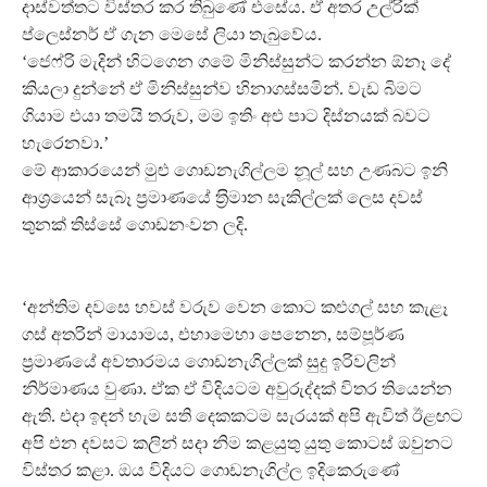
දාස්වත්තට විස්තර කර තිබුණේ එසේය. ඒ අතර උල්රික්
ප්ලෙස්නර් ඒ ගැන මෙසේ ලියා තැබුවේය.
‘ජෙෆ්රි මැදින් හිටගෙන ගමේ මිනිස්සුන්ට කරන්න ඕනෑ දේ
කියලා දුන්නේ ඒ මිනිස්සුන්ව හිනාගස්සමින්. වැඩ බිමට
ගියාම එයා තමයි තරුව, මම ඉතිං අළු පාට දිස්නයක් බවට
හැරෙනවා.’
මේ ආකාරයෙන් මුළු ගොඩනැගිල්ලම නූල් සහ උණබට ඉනි
ආශ‍්‍රයෙන් සැබෑ ප‍්‍රමාණයේ ත‍්‍රිමාන සැකිල්ලක් ලෙස දවස්
තුනක් තිස්සේ ගොඩනංවන ලදි.
‘අන්තිම දවසෙ හවස් වරුව වෙන කොට කළුගල් සහ කැළෑ
ගස් අතරින් මායාමය, එහාමෙහා පෙනෙන, සම්පූර්ණ
ප‍්‍රමාණයේ අවතාරමය ගොඩනැගිල්ලක් සුදු ඉරිවලින්
නිර්මාණය වුණා. ඒක ඒ විදියටම අවුරුද්දක් විතර තියෙන්න
ඇති. එදා ඉඳන් හැම සති දෙකකටම සැරයක් අපි ඇවිත් ඊළඟට
අපි එන දවසට කලින් සදා නිම කළයුතු යුතු කොටස් ඔවුනට
විස්තර කළා. ඔය විදියට ගොඩනැගිල්ල ඉදිකෙරුණේ