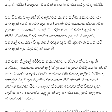
කළත්, එයින් මතුවන විවේකී පහන්බව එය පරදා මතු වෙයි.
පටු විවෘත පාලමකින් ආලින්දය කාමර සහිත කොටසට යා
කර ඇති අතර කාමර තුනකින් හෙබි එම කොටස ස්වාභාවික
උද්‍යානය පසෙකට යොමු වී කදිම නිදහස් බවක් ඇතිකරයි.
කිසිම විටෙක වීදුරු භාවිත නොකරන ලද මේ බංගලාව,
ජනෙල් ආරක්ෂා වී ඇත්තේ රවුම් වූ පැති මුහුණත් සමග සවි
කර ඇති දැව රාමුවලින් පමණි.
ගොඩනැගිල්ලේ ඉදිරිපස කොනකට වන්නට නිමවා ඇති
කාර්යාල කොටස තවත් ආලින්දයෙන් මෑතට විහිදී යන්නකි. ඒ
කොටසෙහි ඉහළට එසවී හාත්පස එබී බලන, ගලින් නිර්මිත,
හතරැුස් බඳ වතුර ටැංකිය වසාගෙන සිටින්නකි. වතුයායේ
ඕනෑම තැනක සිට බංගලාව තිබෙන ඉසව්ව නිශ්චිතව දැන
ගැනීම සඳහා සංකේත කුලූනක් ලෙසද එය සැලසුම් කළ බව
ප්ලෙස්නර් පවසයි.
බංගලාවෙහි සියලූම බිත්ති වතුයායෙන්ම ඩයිනමයිට් දමා කඩා