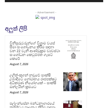
- Advertisement -
අලුත් ලිපි
විනිසුරුවරුන්ගේ විශ්‍රාම වයස්
සීමා සංශෝධනය කිරීම සඳහා
වන 22 වැනි ආණ්ඩුක්‍රම ව්‍යවස්ථා
සංශෝධන කෙටුම්පත ගැසට්
කෙරේ
August 7, 2026
ලලිත්-කූගන් නඩුවේ සාක්ෂි
ලබාදීමට ගෝඨාභය රාජපක්ෂට
අධිකරණ නියෝගයක් – සාක්ෂි
ඔන්ලයින් ක්‍රමයට
August 7, 2026
පල්ලන්සේන බන්ධනාගාරයේ
තත්ත්වය පාලනය කිරීම සඳහා