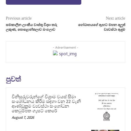
Previous article
Next article
සමකාලීන ලාංකීය වාස්තු විද්‍යා තරු
ගෝඨාභයගේ ඇඟට මහන අලූත්
ලකුණ, පොළොන්තලාව බංගලාව
ව්‍යවස්ථා ඇඳුම
- Advertisement -
පුවත්
විනිසුරුවරුන්ගේ විශ්‍රාම වයස් සීමා
සංශෝධනය කිරීම සඳහා වන 22 වැනි
ආණ්ඩුක්‍රම ව්‍යවස්ථා සංශෝධන
කෙටුම්පත ගැසට් කෙරේ
August 7, 2026