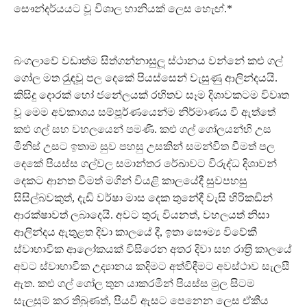
සෞන්දර්යයට වූ විශාල හානියක් ලෙස හැෙඟ්.*
බංගලාවේ වඩාත්ම සිත්ගන්නාසුලූ ස්ථානය වන්නේ කළු ගල්
ගෝල මත රැුඳවූ පල දෙකේ පියස්සෙන් වැසුණු ආලින්දයයි.
කිසිදු දොරක් හෝ ජනේලයක් රහිතව සෑම දිශාවකටම විවෘත
වූ මෙම අවකාශය සම්පූර්ණයෙන්ම නිර්මාණය වී ඇත්තේ
කළු ගල් සහ වහලයෙන් පමණි. කළු ගල් ගෝලයන්හි උස
මිනිස් උසට ඉතාම සුව පහසු උසකින් සමන්විත වීමත් පල
දෙකේ පියස්ස ගල්වල සමාන්තර රේඛාවට විරුද්ධ දිශාවන්
දෙකට ආනත වීමත් මගින් වියළි කාලයේදී සුවපහසු
සිසිල්බවකුත්, දැඩි වර්ෂා මාස දෙක තුනේදී වැසි හිරිකඩින්
ආරක්ෂාවත් ලබාදෙයි. අවට තුරු වියනත්, වහලයත් නිසා
ආලින්දය ඇතුළත දිවා කාලයේ දී, ඉතා සෞම්‍ය විවේකී
ස්වාභාවික ආලෝකයක් විසිරෙන අතර දිවා සහ රාත‍්‍රි කාලයේ
අවට ස්වාභාවික උද්‍යානය කදිමට අත්විඳීමට අවස්ථාව සැලසී
ඇත. කළු ගල් ගෝල තුන යාකරමින් පියස්ස මුල සිටම
සැලසුම් කර තිබුණත්, පියවි ඇසට පෙනෙන ලෙස ඒකීය