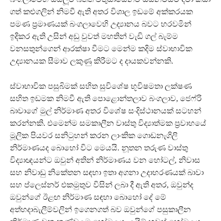
ගත් කළුගලින් නිමවී ඇති අතර විශාල ඉඩමේ අක්කරයක
පමණ ප‍්‍රමාණයක් බංගලාවෙහි උද්‍යානය බවට හරවමින්
ඉදිකර ඇති උසින් අඩු වුවත් මහතින් වැඩි ගල් බැම්ම
වනසතුන්ගෙන් ආරක්ෂා වීමට මෙන්ම කදිම ස්වාභාවික
උද්‍යානයක සීමාව ලකුණු කිරීමට ද දායකවන්නකි.
ස්වාභාවික පසුබිමක් සහිත සුවිශේෂ භූවිෂමතා ලක්ෂණ
සහිත ඉඩමක නිමවී ඇති පොළොන්තලාව බංගලාව, ජෙෆ්රි
බාවාගේ මුල් නිර්මාණ අතර විශේෂ සංදිස්ථානයක් සටහන්
කරන්නකි. එමෙන්ම සමකාලීන වාස්තු විද්‍යාත්මක ප‍්‍රවාහයේ
මූලික පියවර සනිටුහන් කරන ලාංකික ගොඩනැගිලි
නිර්මාණයද බොහෝ විට මෙයයි. නූතන තරුණ වාස්තු
විද්‍යාඥයන්ට ඔවුන් අතින් නිර්මාණය වන හෝටල්, නිවාස
සහ නිවාඩු නිකේතන සඳහා ඉතා අගනා උදාහරණයක් බාවා
සහ ප්ලෙස්නර් එකමුතුව විසින් ලබා දී ඇති අතර, ඔවුන්ද
ඔවුන්ගේ ඊළඟ නිර්මාණ සඳහා බොහෝ දේ මේ
අත්හදාබැලීම්වලින් ඉගෙනගත් බව ඔවුන්ගේ පසුකාලීන