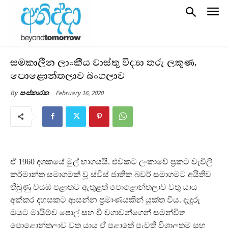
සමකාලීන ලාංකීය වාස්තු විද්‍යා තරු ලකුණ,
පොළොන්තලාව බංගලාව
February 16, 2020
By
සංස්කාරක
ඒ 1960 දශකයේ මුල් භාගයයි. එවකට ලංකාවේ ප‍්‍රකට වැවිලි
කර්මාන්ත සමාගමක් වූ ස්විස් ජාතික බවර් සමාගමට අයිතිව
තිබුණු වයඹ පළාතට ඇතුළත් පොළොන්තලාව වතු යාය
අක්කර දහසකට ආසන්න ප‍්‍රමාණයකින් යුක්ත විය. දැදුරු
ඔයට මායිම්ව පොල් සහ වී වගාවන්ගෙන් සමන්විත
පොළොන්තලාව වතු යාය ඒ පළාතේ පැවති විශාලතම සහ