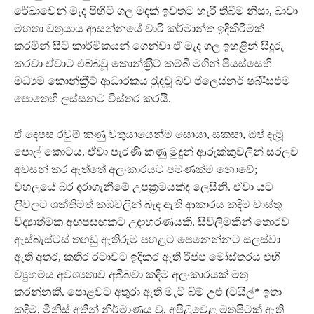
රේඛාවෙන් මැද පිහිටි ගල මඳක් ඉවතට හැරී තිබීම නිසා, බාවා
මහතා වතුයාය ආසන්නයේ වාරි කර්මාන්ත ඉදිකිරීමක්
කරමින් සිටි කාර්මිකයන් ගෙන්වා ඒ මැද ගල ඉහළින් සිදුරු
කරවා ඒවාට එබ්බවූ කොන්ක‍්‍රීට් කම්බි මගින් පියස්සෙහි
මධ්‍යම කොන්ක‍්‍රීට් ආධාරකය රැුඳවූ බව ප්ලෙස්නර් ෂබ-ීසඑම
පොතෙහි ලස්සනට විස්තර කරයි.
ඒ දෙපස රවුම් කණු වතුයායෙන්ම සොයා, සකසා, ඔප් දැමූ
පොල් කොටය. ඒවා පැරණි කණු මුදුන් ආරුක්කුවලින් සරලව
අවසන් කර ඇත්තේ අලංකාරයට පමණක්ම නොවේ;
වහලයේ බර දරාගැනීමේ උපක‍්‍රමයක්ද ලෙසිනි. ඒවා යට
ලීවලට ශක්තිමත් කඹවලින් බැඳ ඇති ආකාරය කදිම වාස්තු
විද්‍යාත්මක අඟපසඟකට උදාහරණයකි. සිවිලිමකින් තොරව
ඇස්බැස්ටස් තහඩු ඇතිරුම පහළට පෙනෙන්නට සලස්වා
ඇති අතර, කතිර රටාවට ඉදිකර ඇති රීප්ප මෝස්තරය එහි
ව්‍යුහමය අවශ්‍යතාව අබිබවා කදිම අලංකාරයක් මතු
කරන්නකි. පොළවට අතුරා ඇති මැටි බිම් උළු (ටයිල්* ඉතා
කදිම, මිනිස් අතින් නිර්මාණය වූ, අපිළිවෙළ මතුපිටක් ඇති