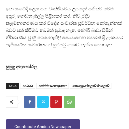
ඉතා සංවේදී ලෙස සහ වෘත්තීයමය උපදෙස් සහිතව මෙම
අපූරු ගොඩනැගිල්ල පිළිසකර කර, නිවැරදිව
කළමනාකරණය කර විදේශ සංචාරක ප‍්‍රවර්ධන තෝතැන්නක්
බවට පත් කිරීමට තවමත් ප‍්‍රමාද නැත. ජෙෆ්රි බාවා විසින්
නිර්මාණය වුණු ගොඩනැගිලි සොයාගෙන තවමත් ශ‍්‍රී ලංකාවට
පැමිණෙන සංචාරකයන් සුළුපටු කොට තැකිය නොහැක.
සුමුදු අතුකෝරල
TAGS
anidda
Anidda Newspaper
පොළොන්තලාව බංගලාව
Countribute Anidda Newspaper