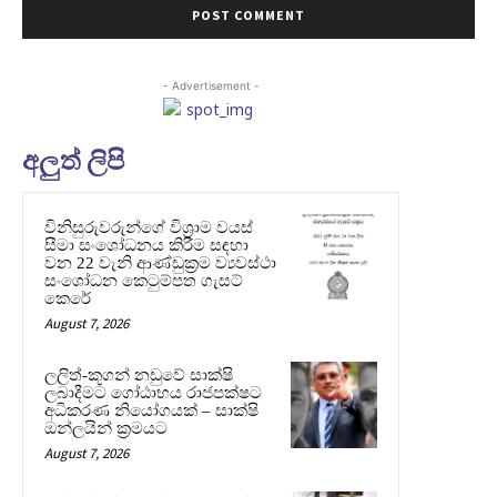
- Advertisement -
අලුත් ලිපි
විනිසුරුවරුන්ගේ විශ්‍රාම වයස්
සීමා සංශෝධනය කිරීම සඳහා
වන 22 වැනි ආණ්ඩුක්‍රම ව්‍යවස්ථා
සංශෝධන කෙටුම්පත ගැසට්
කෙරේ
August 7, 2026
ලලිත්-කූගන් නඩුවේ සාක්ෂි
ලබාදීමට ගෝඨාභය රාජපක්ෂට
අධිකරණ නියෝගයක් – සාක්ෂි
ඔන්ලයින් ක්‍රමයට
August 7, 2026