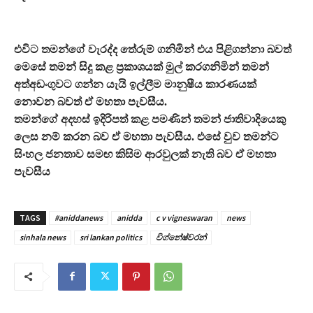
එවිට තමන්ගේ වැරද්ද තේරුම් ගනිමින් එය පිළිගන්නා බවත්
මෙසේ තමන් සිදු කළ ප‍්‍රකාශයක් මුල් කරගනිමින් තමන්
අත්අඩංගුවට ගන්න යැයි ඉල්ලීම මානුෂීය කාරණයක්
නොවන බවත් ඒ මහතා පැවසීය.
තමන්ගේ අදහස් ඉදිරිපත් කළ පමණින් තමන් ජාතිවාදියෙකු
ලෙස නම් කරන බව ඒ මහතා පැවසීය. එසේ වුව තමන්ට
සිංහල ජනතාව සමඟ කිසිම ආරවුලක් නැති බව ඒ මහතා
පැවසීය
TAGS
#aniddanews
anidda
c v vigneswaran
news
sinhala news
sri lankan politics
විග්නේෂ්වරන්