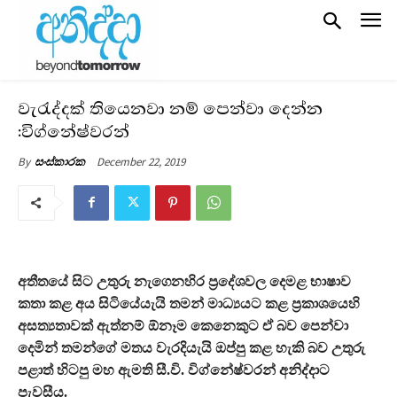
වැරැද්දක් තියෙනවා නම් පෙන්වා දෙන්න
:විග්නේෂ්වරන්
December 22, 2019
By
සංස්කාරක
අතීතයේ සිට උතුරු නැගෙනහිර ප‍්‍රදේශවල දෙමළ භාෂාව
කතා කළ අය සිටියේයැයි තමන් මාධ්‍යයට කළ ප‍්‍රකාශයෙහි
අසත්‍යතාවක් ඇත්නම් ඕනෑම කෙනෙකුට ඒ බව පෙන්වා
දෙමින් තමන්ගේ මතය වැරදියැයි ඔප්පු කළ හැකි බව උතුරු
පළාත් හිටපු මහ ඇමති සී.වි. විග්නේෂ්වරන් අනිද්දාට
පැවසීය.