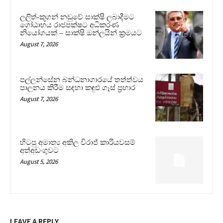
ලලිත්-කූගන් නඩුවේ සාක්ෂි ලබාදීමට
ගෝඨාභය රාජපක්ෂට අධිකරණ
නියෝගයක් – සාක්ෂි ඔන්ලයින් ක්‍රමයට
August 7, 2026
පල්ලන්සේන බන්ධනාගාරයේ තත්ත්වය
පාලනය කිරීම සඳහා කඳුළු ගෑස් ප්‍රහාර
August 7, 2026
හිටපු අමාත්‍ය අකිල විරාජ් කාරියවසම්
අත්අඩංගුවට
August 5, 2026
LEAVE A REPLY