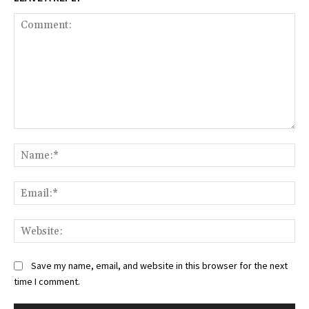
Comment:
Na
Ema
Web
Save my name, email, and website in this browser for the next
time I comment.