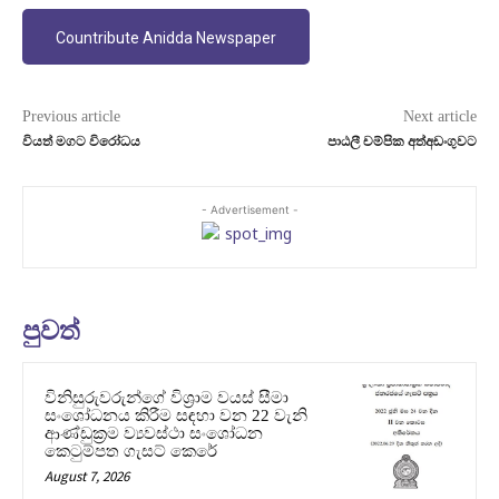
Countribute Anidda Newspaper
Previous article
Next article
වියත් මගට විරෝධය
පාඨලී චම්පික අත්අඩංගුවට
- Advertisement -
පුවත්
විනිසුරුවරුන්ගේ විශ්‍රාම වයස් සීමා
සංශෝධනය කිරීම සඳහා වන 22 වැනි
ආණ්ඩුක්‍රම ව්‍යවස්ථා සංශෝධන
කෙටුම්පත ගැසට් කෙරේ
August 7, 2026