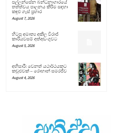
පල්ලන්සේන බන්ධනාගාරයේ
තත්ත්වය පාලනය කිරීම සඳහා
කඳුළු ගෑස් ප්‍රහාර
August 7, 2026
හිටපු අමාත්‍ය අකිල විරාජ්
කාරියවසම් අත්අඩංගුවට
August 5, 2026
අභිසාරී: වෙනත් යථාර්ථයකට
කවුළුවක් – රොහාන් සමරජීව
August 4, 2026