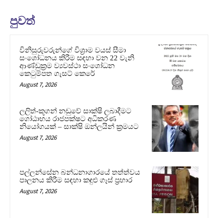
පුවත්
විනිසුරුවරුන්ගේ විශ්‍රාම වයස් සීමා
සංශෝධනය කිරීම සඳහා වන 22 වැනි
ආණ්ඩුක්‍රම ව්‍යවස්ථා සංශෝධන
කෙටුම්පත ගැසට් කෙරේ
August 7, 2026
ලලිත්-කූගන් නඩුවේ සාක්ෂි ලබාදීමට
ගෝඨාභය රාජපක්ෂට අධිකරණ
නියෝගයක් – සාක්ෂි ඔන්ලයින් ක්‍රමයට
August 7, 2026
පල්ලන්සේන බන්ධනාගාරයේ තත්ත්වය
පාලනය කිරීම සඳහා කඳුළු ගෑස් ප්‍රහාර
August 7, 2026