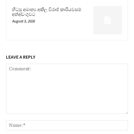
හිටපු අමාත්‍ය අකිල විරාජ් කාරියවසම්
අත්අඩංගුවට
August 5, 2026
LEAVE A REPLY
Comment:
Na