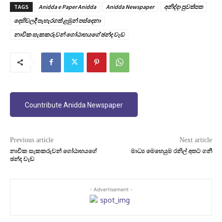
TAGS
Anidda e Paper Anidda
Anidda Newspaper
අනිද්දා පුවත්පත
දෙහිවලදී පැහැරගත් ළමුන් පස්දෙනා
නාවික සැකකරුවන් ගෝඨාභයගේ ඡන්ද වැඩ
Countribute Anidda Newspaper
Previous article
Next article
නාවික සැකකරුවන් ගෝඨාභයගේ
මාධ්‍ය මෙහෙයුම රනිල් අතට ගනී
ඡන්ද වැඩ
- Advertisement -