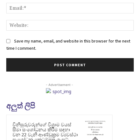
Ema
Web
Save my name, email, and website in this browser for the next
time I comment.
- Advertisement -
අලුත් ලිපි
විනිසුරුවරුන්ගේ විශ්‍රාම වයස්
සීමා සංශෝධනය කිරීම සඳහා
වන 22 වැනි ආණ්ඩුක්‍රම ව්‍යවස්ථා
සංශෝධන කෙටුම්පත ගැසට්