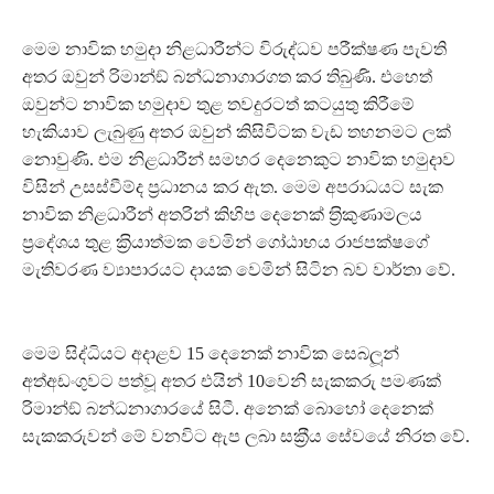
මෙම නාවික හමුදා නිළධාරීන්ට විරුද්ධව පරීක්ෂණ පැවති
අතර ඔවුන් රිමාන්ඞ් බන්ධනාගාරගත කර තිබුණි. එහෙත්
ඔවුන්ට නාවික හමුදාව තුළ තවදුරටත් කටයුතු කිරීමේ
හැකියාව ලැබුණු අතර ඔවුන් කිසිවිටක වැඩ තහනමට ලක්
නොවුණි. එම නිළධාරීන් සමහර දෙනෙකුට නාවික හමුදාව
විසින් උසස්වීම්ද ප‍්‍රධානය කර ඇත. මෙම අපරාධයට සැක
නාවික නිළධාරීන් අතරින් කිහිප දෙනෙක් ත‍්‍රිකුණාමලය
ප‍්‍රදේශය තුළ ක‍්‍රියාත්මක වෙමින් ගෝඨාභය රාජපක්ෂගේ
මැතිවරණ ව්‍යාපාරයට දායක වෙමින් සිටින බව වාර්තා වේ.
මෙම සිද්ධියට අදාළව 15 දෙනෙක් නාවික සෙබලූ‍න්
අත්අඩංගුවට පත්වූ අතර එයින් 10වෙනි සැකකරු පමණක්
රිමාන්ඞ් බන්ධනාගාරයේ සිටී. අනෙක් බොහෝ දෙනෙක්
සැකකරුවන් මේ වනවිට ඇප ලබා සක‍්‍රීය සේවයේ නිරත වේ.