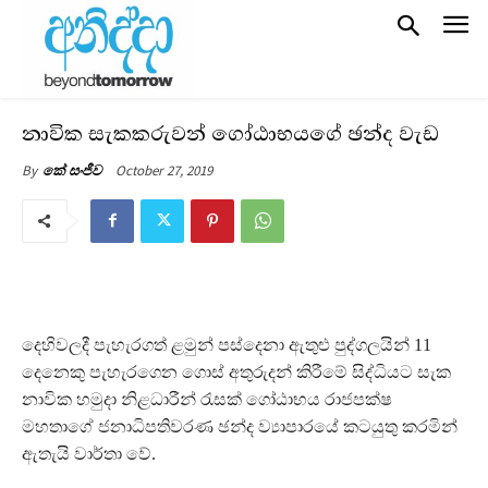
නාවික සැකකරුවන් ගෝඨාභයගේ ඡන්ද වැඩ
October 27, 2019
By
කේ සංජීව
දෙහිවලදී පැහැරගත් ළමුන් පස්දෙනා ඇතුළු පුද්ගලයින් 11
දෙනෙකු පැහැරගෙන ගොස් අතුරුදන් කිරීමේ සිද්ධියට සැක
නාවික හමුදා නිළධාරීන් රැසක් ගෝඨාභය රාජපක්ෂ
මහතාගේ ජනාධිපතිවරණ ඡන්ද ව්‍යාපාරයේ කටයුතු කරමින්
ඇතැයි වාර්තා වේ.