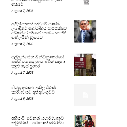
කෙරේ
August 7, 2026
ලලිත්-කූගන් නඩුවේ සාක්ෂි
ලබාදීමට ගෝඨාභය රාජපක්ෂට
අධිකරණ නියෝගයක් – සාක්ෂි
ඔන්ලයින් ක්‍රමයට
August 7, 2026
පල්ලන්සේන බන්ධනාගාරයේ
තත්ත්වය පාලනය කිරීම සඳහා
කඳුළු ගෑස් ප්‍රහාර
August 7, 2026
හිටපු අමාත්‍ය අකිල විරාජ්
කාරියවසම් අත්අඩංගුවට
August 5, 2026
අභිසාරී: වෙනත් යථාර්ථයකට
කවුළුවක් – රොහාන් සමරජීව