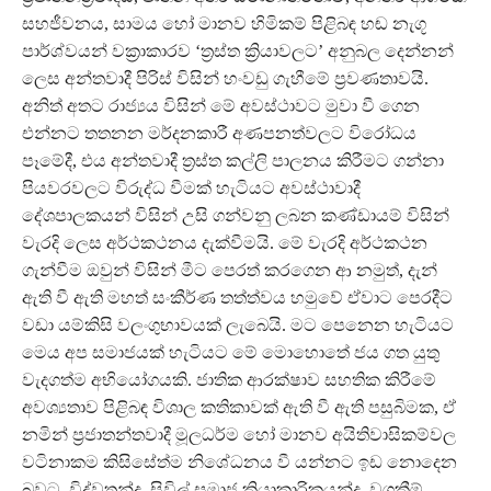
සහජීවනය, සාමය හෝ මානව හිමිකම් පිළිබඳ හඬ නැගූ
පාර්ශ්වයන් වක්‍රාකාරව ‘ත්‍රස්ත ක්‍රියාවලට’ අනුබල දෙන්නන්
ලෙස අන්තවාදී පිරිස් විසින් හංවඩු ගැහීමේ ප්‍රවණතාවයි.
අනිත් අතට රාජ්‍යය විසින් මේ අවස්ථාවට මුවා වී ගෙන
එන්නට තතනන මර්දනකාරී අණපනත්වලට විරෝධය
පෑමේදී, එය අන්තවාදී ත්‍රස්ත කල්ලි පාලනය කිරීමට ගන්නා
පියවරවලට විරුද්ධ වීමක් හැටියට අවස්ථාවාදී
දේශපාලකයන් විසින් උසි ගන්වනු ලබන කණ්ඩායම් විසින්
වැරදි ලෙස අර්ථකථනය දැක්වීමයි. මේ වැරදි අර්ථකථන
ගැන්වීම ඔවුන් විසින් මීට පෙරත් කරගෙන ආ නමුත්, දැන්
ඇති වී ඇති මහත් සංකීර්ණ තත්ත්වය හමුවේ ඒවාට පෙරදීට
වඩා යම්කිසි වලංගුභාවයක් ලැබෙයි. මට පෙනෙන හැටියට
මෙය අප සමාජයක් හැටියට මේ මොහොතේ ජය ගත යුතු
වැදගත්ම අභියෝගයකි. ජාතික ආරක්ෂාව සහතික කිරීමේ
අවශ්‍යතාව පිළිබඳ විශාල කතිකාවක් ඇති වී ඇති පසුබිමක, ඒ
නමින් ප්‍රජාතන්තවාදී මූලධර්ම හෝ මානව අයිතිවාසිකම්වල
වටිනාකම කිසිසේත්ම නිශේධනය වී යන්නට ඉඩ නොදෙන
බවට, විද්වතුන්ද, සිවිල් සමාජ ක්‍රියාකාරිකයන්ද, වගකීම්