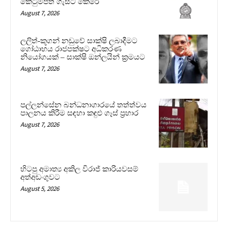
කෙටුම්පත ගැසට් කෙරේ
August 7, 2026
ලලිත්-කූගන් නඩුවේ සාක්ෂි ලබාදීමට
ගෝඨාභය රාජපක්ෂට අධිකරණ
නියෝගයක් – සාක්ෂි ඔන්ලයින් ක්‍රමයට
August 7, 2026
පල්ලන්සේන බන්ධනාගාරයේ තත්ත්වය
පාලනය කිරීම සඳහා කඳුළු ගෑස් ප්‍රහාර
August 7, 2026
හිටපු අමාත්‍ය අකිල විරාජ් කාරියවසම්
අත්අඩංගුවට
August 5, 2026