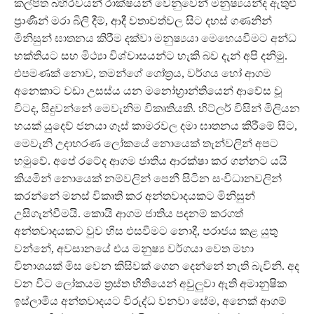
කල්පිත බහිරවයන් රාක්ෂයන් වෙනුවෙන් මනුෂ්‍යයන්ද ඇතුළු
ප්‍රාණීන් මරා බිලි දීම්, ආදී වතාවත්වල සිට දහස් ගණනින්
මිනිසුන් ඝාතනය කිරීම දක්වා මනුෂ්‍යයා මෙහෙයවීමට අන්ධ
භක්තියට සහ මිථ්‍යා විශ්වාසයන්ට හැකි බව දැන් අපි දනිමු.
එපමණක් නොව, තමන්ගේ ගෝත්‍රය, වර්ගය හෝ ආගම
අනෙකාට වඩා උසස්ය යන මනෝභ්‍රාන්තියෙන් ආවේස වූ
විටද, සිදුවන්නේ මෙවැනිම විකෘතියකි. හිට්ලර් විසින් මිලියන
හයක් යුදෙව් ජනයා ගෑස් කාමරවල දමා ඝාතනය කිරීමේ සිට,
මෙවැනි උදාහරණ ලෝකයේ නොයෙක් තැන්වලින් අපට
හමුවේ. අපේ රටේද ආගම ජාතිය ආරක්ෂා කර ගන්නට යයි
කියමින් නොයෙක් නම්වලින් පෙනී සිටින සංවිධානවලින්
කරන්නේ මනස් විකෘති කර අන්තවාදයකට මිනිසුන්
උසිගැන්වීමයි. කොයි ආගම ජාතිය පදනම් කරගත්
අන්තවාදයකට වුව හිස එසවීමට නොදී, පරාජය කළ යුතු
වන්නේ, අවසානයේ එය මනුෂ්‍ය වර්ගයා වෙත මහා
විනාශයක් මිස වෙන කිසිවක් ගෙන දෙන්නේ නැති බැවිනි. අද
වන විට ලෝකයම ත්‍රස්ත භීතියෙන් අවුලුවා ඇති අමානුෂික
ඉස්ලාමීය අන්තවාදයට විරුද්ධ වනවා සේම, අනෙක් ආගම්