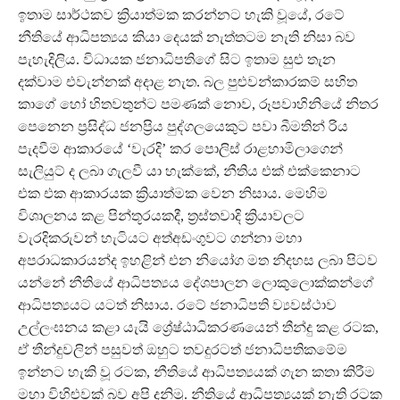
ඉතාම සාර්ථකව ක්‍රියාත්මක කරන්නට හැකි වූයේ, රටේ
නීතියේ ආධිපත්‍යය කියා දෙයක් නැත්තටම නැති නිසා බව
පැහැදිලිය. විධායක ජනාධිපතිගේ සිට ඉතාම සුළු තැන
දක්වාම එවැන්නක් අදාළ නැත. බල පුළුවන්කාරකම් සහිත
කාගේ හෝ හිතවතුන්ට පමණක් නොව, රූපවාහිනියේ නිතර
පෙනෙන ප්‍රසිද්ධ ජනප්‍රිය පුද්ගලයෙකුට පවා බීමතින් රිය
පැදවීම ආකාරයේ ‘වැරදි’ කර පොලිස් රාළහාමිලාගෙන්
සැලියුට් ද ලබා ගැලවී යා හැක්කේ, නීතිය එක් එක්කෙනාට
එක එක ආකාරයක ක්‍රියාත්මක වෙන නිසාය. මෙහිම
විශාලනය කළ පින්තූරයකදී, ත්‍රස්තවාදි ක්‍රියාවලට
වැරදිකරුවන් හැටියට අත්අඩංගුවට ගන්නා මහා
අපරාධකාරයන්ද ඉහළින් එන නියෝග මත නිදහස ලබා පිටව
යන්නේ නීතියේ ආධිපත්‍යය දේශපාලන ලොකුලොක්කන්ගේ
ආධිපත්‍යයට යටත් නිසාය. රටේ ජනාධිපති ව්‍යවස්ථාව
උල්ලංඝනය කළා යැයි ශ්‍රේෂ්ඨාධිකරණයෙන් තීන්දු කළ රටක,
ඒ තීන්දුවලින් පසුවත් ඔහුට තවදුරටත් ජනාධිපතිකමේම
ඉන්නට හැකි වූ රටක, නීතියේ ආධිපත්‍යයක් ගැන කතා කිරීම
මහා විහිළුවක් බව අපි දනිමු. නීතියේ ආධිපත්‍යයක් නැති රටක