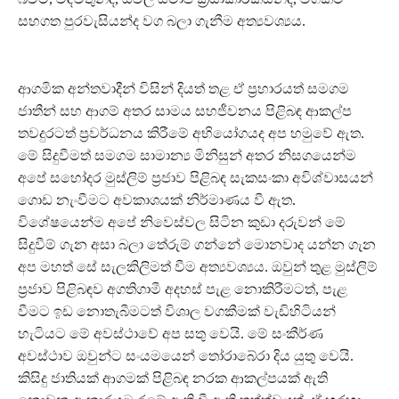
සහගත පුරවැසියන්ද වග බලා ගැනීම අත්‍යවශ්‍යය.
ආගමික අන්තවාදීන් විසින් දියත් තළ ඒ ප්‍රහාරයත් සමගම
ජාතීන් සහ ආගම් අතර සාමය සහජීවනය පිළිබඳ ආකල්ප
තවදුරටත් ප්‍රවර්ධනය කිරීමේ අභියෝගයද අප හමුවේ ඇත.
මේ සිදුවීමත් සමගම සාමාන්‍ය මිනිසුන් අතර නිසගයෙන්ම
අපේ සහෝදර මුස්ලිම් ප්‍රජාව පිළිබඳ සැකසංකා අවිශ්වාසයන්
ගොඩ නැංවීමට අවකාශයක් නිර්මාණය වී ඇත.
විශේෂයෙන්ම අපේ නිවෙස්වල සිටින කුඩා දරුවන් මේ
සිදුවීම් ගැන අසා බලා තේරුම් ගන්නේ මොනවාද යන්න ගැන
අප මහත් සේ සැලකිලිමත් වීම අත්‍යවශ්‍යය. ඔවුන් තුළ මුස්ලිම්
ප්‍රජාව පිළිබඳව අගතිගාමී අදහස් පැළ නොකිරීමටත්, පැළ
වීමට ඉඩ නොතැබීමටත් විශාල වගකීමක් වැඩිහිටියන්
හැටියට මේ අවස්ථාවේ අප සතු වෙයි. මේ සංකීර්ණ
අවස්ථාව ඔවුන්ට සංයමයෙන් තෝරාබේරා දිය යුතු වෙයි.
කිසිදු ජාතියක් ආගමක් පිළිබඳ නරක ආකල්පයක් ඇති