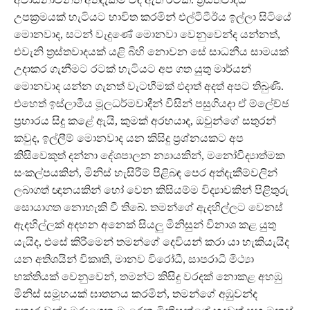
උපක්‍රමයක් හැටියට භාවිත කරමින් එල්ටීටීඊය ඉල්ලා සිටියේ
මොනවාද, සටන් වැදුණේ මොනවා වෙනුවෙන්ද යන්නත්,
එවැනි ත්‍රස්තවාදයක් යළි බිහි නොවන සේ සාධනීය සාමයක්
උදාකර ගැනීමට රටක් හැටියට අප ගත යුතු මාර්යන්
මොනවාද යන්න ගැනත් වැටහීමක් එදාත් අදත් අපට තිබුණි.
එහෙත් ඉස්ලාමීය මූලධර්මවාදීන් විසින් පසුගියදා ඒ ම්ලේච්ඡ
ප්‍රහාරය සිදු කළේ ඇයි, කුමක් අරභයාද, ඔවුන්ගේ සතුරන්
කවුද, ඉල්ලීම් මොනවාද යන කිසිදු ප්‍රශ්නයකට අප
කිසිවෙකුත් දන්නා දේශපාලන න්‍යායකින්, මනෝවිද්‍යාත්මක
සංකල්පයකින්, මිනිස් හැසිරීම් පිළිබඳ පෙර අත්දැකීම්වලින්
ලබාගත් ඥානයකින් හෝ වෙන කිසියම්ම විද්‍යාවකින් පිළිතුරු
සොයාගත නොහැකි වී තිබේ. තමන්ගේ ඇදහිල්ලට වෙනස්
ඇදහිල්ලක් අදහන අනෙක් සියලු මිනිසුන් විනාශ කළ යුතු
යැයිද, එසේ කිරීමෙන් තමන්ගේ දෙවියන් කරා යා හැකියැයිද
යන අතිශයින් විකෘති, මානව විරෝධී, සාපරාධී මිථ්‍යා
භක්තියක් වෙනුවෙන්, තමන්ට කිසිදු වරදක් නොකළ අහඹු
මිනිස් සමූහයක් ඝාතනය කරමින්, තමන්ගේ අඹුවන්ද