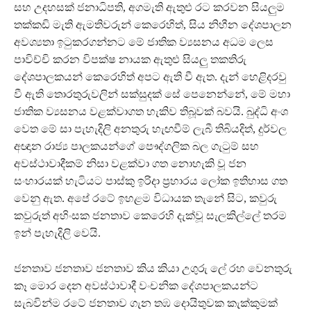
සහ උදහසක් ජනාධිපති, අගමැති ඇතුළු රට කරවන සියලුම
තක්කඩි මැති ඇමතිවරුන් කෙරෙහිත්, සිය නිහීන දේශපාලන
අවශ්‍යතා ඉටුකරගන්නට මේ ජාතික ව්‍යසනය අධම ලෙස
පාවිච්චි කරන විපක්ෂ නායක ඇතුළු සියලු තකතිරු
දේශපාලකයන් කෙරෙහිත් අපට ඇති වී ඇත. දැන් හෙළිදරවු
වී ඇති තොරතුරුවලින් සක්සුදක් සේ පෙනෙන්නේ, මේ මහා
ජාතික ව්‍යසනය වළක්වාගත හැකිව තිබූවක් බවයි. බුද්ධි අංශ
වෙත මේ සා පැහැදිලි අනතුරු හැඟවීම් ලැබී තිබියදිත්, දුර්වල
අඥාන රාජ්‍ය පාලකයන්ගේ පෞද්ගලික බල ගැටුම් සහ
අවස්ථාවාදීකම් නිසා වළක්වා ගත නොහැකි වූ ජන
සංහාරයක් හැටියට පාස්කු ඉරිදා ප්‍රහාරය ලෝක ඉතිහාස ගත
වෙනු ඇත. අපේ රටේ ඉහළම විධායක තැනේ සිට, කවුරු
කවුරුත් අහිංසක ජනතාව කෙරෙහි දැක්වූ සැලකිල්ලේ තරම
ඉන් පැහැදිලි වෙයි.
ජනතාව ජනතාව ජනතාව කිය කියා උගුරු ලේ රහ වෙනතුරු
කෑ මොර දෙන අවස්ථාවාදී වංචනික දේශපාලකයන්ට
සැබවින්ම රටේ ජනතාව ගැන තඹ දොයිතුවක කැක්කුමක්