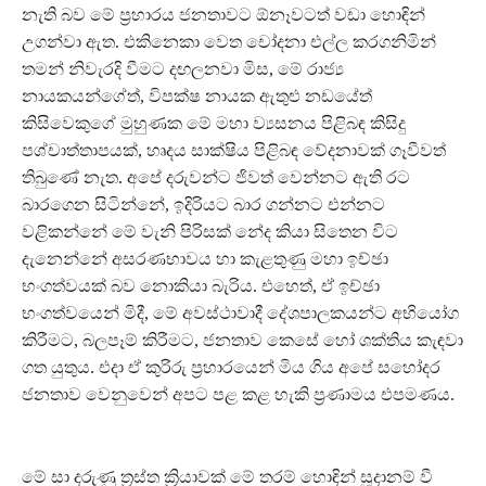
නැති බව මේ ප්‍රහාරය ජනතාවට ඕනෑවටත් වඩා හොඳින්
උගන්වා ඇත. එකිනෙකා වෙත චෝදනා එල්ල කරගනිමින්
තමන් නිවැරදි වීමට දඟලනවා මිස, මේ රාජ්‍ය
නායකයන්ගේත්, විපක්ෂ නායක ඇතුළු නඩයේත්
කිසිවෙකුගේ මුහුණක මේ මහා ව්‍යසනය පිළිබඳ කිසිදු
පශ්චාත්තාපයක්, හෘදය සාක්ෂිය පිළිබඳ වේදනාවක් ගෑවීවත්
තිබුණේ නැත. අපේ දරුවන්ට ජිවත් වෙන්නට ඇති රට
බාරගෙන සිටින්නේ, ඉදිරියට බාර ගන්නට එන්නට
වළිකන්නේ මේ වැනි පිරිසක් නේද කියා සිතෙන විට
දැනෙන්නේ අසරණභාවය හා කැළතුණු මහා ඉච්ඡා
භංගත්වයක් බව නොකියා බැරිය. එහෙත්, ඒ ඉච්ඡා
භංගත්වයෙන් මිදී, මේ අවස්ථාවාදී දේශපාලකයන්ට අභියෝග
කිරීමට, බලපෑම් කිරීමට, ජනතාව කෙසේ හෝ ශක්තිය කැඳවා
ගත යුතුය. එදා ඒ කුරිරු ප්‍රහාරයෙන් මිය ගිය අපේ සහෝදර
ජනතාව වෙනුවෙන් අපට පළ කළ හැකි ප්‍රණාමය එපමණය.
මේ සා දරුණු ත්‍රස්ත ක්‍රියාවක් මේ තරම් හොඳින් සූදානම් වී