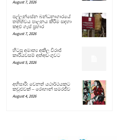
August 7, 2026
පල්ලන්සේන බන්ධනාගාරයේ
තත්ත්වය පාලනය කිරීම සඳහා
කඳුළු ගෑස් ප්‍රහාර
August 7, 2026
හිටපු අමාත්‍ය අකිල විරාජ්
කාරියවසම් අත්අඩංගුවට
August 5, 2026
අභිසාරී: වෙනත් යථාර්ථයකට
කවුළුවක් – රොහාන් සමරජීව
August 4, 2026