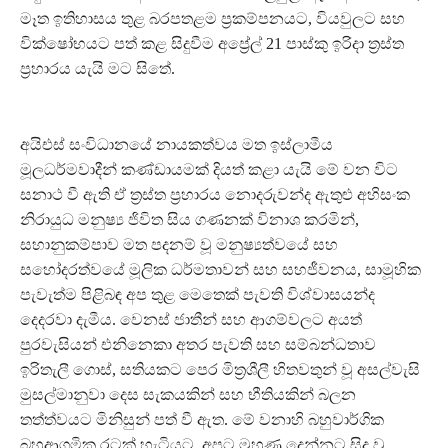
මෑත ඉතිහාසය තුළ බරපතළම ප්‍රකම්පනයට, වියවුලට සහ
වික්ෂෝභයට පත් කළ සිදුවීම අප්‍රේල් 21 පාස්කු ඉරිදා ත්‍රස්ත
ප්‍රහාරය යැයි මට සිතේ.
අයිඑස් සංවිධානයේ නායකත්වය මත ඉස්ලාමීය
මූලධර්මවාදීන් කණ්ඩායමක් දියත් කළා යැයි මේ වන විට
සනාථ වී ඇති ඒ ත්‍රස්ත ප්‍රහාරය නොදරුවන්ද ඇතුළු අහිසංක
නිරායුධ මනුෂ්‍ය ජිවිත සිය ගණනක් විනාශ කරමින්,
සහානුකම්පාව මත පදනම් වූ මනුෂ්‍යත්වයේ සහ
සහෝදරත්වයේ මූලික ධර්මතාවන් සහ සහජීවනය, සාමූහික
පැවැත්ම පිළිබඳ අප තුළ මෙතෙක් පැවති විශ්වාසයන්ද
දෙදරවා දැමීය. වෙනස් ජාතීන් සහ ආගම්වලට අයත්
පුරවැසියන් එනිනෙකා අතර පැවති සහ සම්බන්ධතාව
ඉරිතැලී ගොස්, සතියකට පෙර මිත්‍රශීලී හිතවතුන් වූ අසල්වැසි
මුසල්මානුවා දෙස සැකයකින් සහ භීතියකින් බලන
තත්ත්වයට මිනිසුන් පත් වී ඇත. මේ වනාහි බහුවාර්ගික
බහුආගමික රටක් හැටියට, අපට මුහුණු දෙන්නට සිදූ වූ