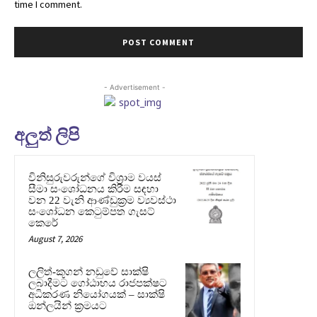
time I comment.
- Advertisement -
අලුත් ලිපි
විනිසුරුවරුන්ගේ විශ්‍රාම වයස්
සීමා සංශෝධනය කිරීම සඳහා
වන 22 වැනි ආණ්ඩුක්‍රම ව්‍යවස්ථා
සංශෝධන කෙටුම්පත ගැසට්
කෙරේ
August 7, 2026
ලලිත්-කූගන් නඩුවේ සාක්ෂි
ලබාදීමට ගෝඨාභය රාජපක්ෂට
අධිකරණ නියෝගයක් – සාක්ෂි
ඔන්ලයින් ක්‍රමයට