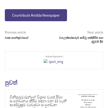
Countribute Anidda Newspaper
Previous article
Next article
වෘක සාන්තුවරයෝ
වගඋත්තරකරුම කමිටු පත්කිරීම සහ
දඬුවම් දීම
- Advertisement -
පුවත්
විනිසුරුවරුන්ගේ විශ්‍රාම වයස් සීමා
සංශෝධනය කිරීම සඳහා වන 22 වැනි
ආණ්ඩුක්‍රම ව්‍යවස්ථා සංශෝධන