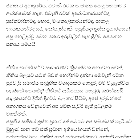
ජනතාව අනතුරේය. එවැනි රටක සාමාන්‍ය පොදු ජනතාවට
ආරක්ෂාවක් නැත. එවැනි රටක් අපරාධකාරයන්ටද,
ත්‍රස්තවාදීන්ටද, හොරු මංකොල්කාරයන්ටද, පාතාල
නායකයන්ටද සරු තෝතැන්නකි. පසුගියදා ත්‍රස්ත ප්‍රහාරයෙන්
පසු හෙළිදරවු වෙන තොරතුරුවලින් පැහැදිලිව පෙනෙන
සත්‍යය මෙයයි.
නීතිය කාටත් සර්ව සාධාරණව ක්‍රියාත්මක නොවන බවත්,
නීතිය බලයට යටත් බවත් හොඳින්ම දන්නා මෙවැනි රටක
පුරවැසි සමාජය සාමූහික විශාදයකට ගොදුරු වීම වැළැක්විය
හැක්කේ කෙසේද? නීතියේ ආධිපත්‍යය තහවුරු කරන්නැයි
පාලකයන්ට දිගින් දිගටම බල කර සිටීම, අපේ දරුවන්ගේ
අනාගතය වෙනුවෙන් අප වෙත පැවරී ඇති ප්‍රබලතම
වගකීමකි.
පසුගිය සතියේ ත්‍රස්ත ප්‍රහාරයත් සමගම අප සමාජයක් හැටියට
මුහුණ පාන තව එක් ප්‍රධාන අභියෝගයක් වන්නේ,
ප්‍රජාතන්ත්‍රවාදය, ජාතීන් අතර සමානාත්මතාව, අන්තර් ආගමික