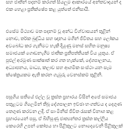
සහ ජාතීන් පදනම් කරගත් සියලුම ආකාරයේ අන්තවාදයන් ද
එක හෙළා ප්‍රතික්ෂේප කළ යුත්තේ එනිසායි.
එසේම මිථ්‍යාව මත පදනම් වූ අන්ධ විශ්වාසයන් තුළින්
නොව, තර්ක බුද්ධිය සහ ඥානය මගින් ජිවිතය සහ ලෝකය
අවබෝධ කර ගැනීමට හැකි දියුණු මනස් සහිත මනුෂ්‍ය
සමාජයක් ගොඩනැගීම ජාතික ප්‍රතිපත්තියක් විය යුතුය. ඒ
පුළුල් අරමුණ සාක්ෂාත් කර ගත හැක්කේ, දේශපාලනය,
අධ්‍යාපනය, මාධ්‍ය, කලාව සහ ආගමික සංස්ථා යන සෑම
ක්ෂේත්‍රයකම ඇති කරන ගැඹුරු වෙනස්කම් තුළිනි.
පසුගිය සතියේ එල්ල වූ ත්‍රස්ත ප්‍රහාරය විසින් අපේ සමාජය
පතුළටම ගිලෙමින් තිබූ දේශපාලන ඉච්ඡා භංගත්වය ද දෙගුණ
තෙගුණ කරවන ලදි. ඒ සා මිනිස් ජිවිත රැසක් විනාශ කළ
ප්‍රහාරයෙන් පසු, ඒ බිහිසුණු ජාත්‍යන්තර ත්‍රස්ත කල්ලිය
කෙරෙහි උපන් කෝපය හා පිළිකුලට නොදෙවෙනි පිළිකුලක්