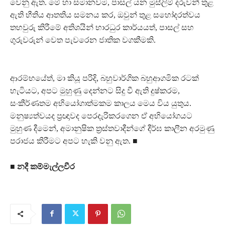
වෙනු ඇත. මේ හා සමානවම, පාසල් යන මුස්ලිම් දරුවන් තුළ
ඇති භීතිය ආතතිය සමනය කර, ඔවුන් තුළ සහෝදරත්වය
තහවුරු කිරීමේ අතිශයින් භාරධුර කාර්යයත්, පාසල් සහ
ගුරුවරුන් වෙත පැවරෙන ජාතික වගකීමකි.
ආරම්භයේත්, මා කියූ පරිදි, බහුවාර්ගික බහුආගමික රටක්
හැටියට, අපට මුහුණු දෙන්නට සිදු වී ඇති දුෂ්කරම,
සංකීර්ණතම අභියෝගාත්මකම කාලය මෙය විය යුතුය.
මනුෂ්‍යත්වයද ප්‍රඥාවද පෙරදැරිකරගෙන ඒ අභියෝගයට
මුහුණ දීමෙන්, අමානුෂික ත්‍රස්තවාදීන්ගේ දීර්ඝ කාලීන අරමුණු
පරාජය කිරීමට අපට හැකි වනු ඇත. ■
■
නදී කම්මැල්ලවීර