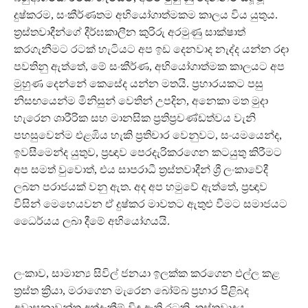
දුෂ්කරම, සංකීර්ණතම අභියෝගාත්මකම කාලය විය යුතුය.
ත්‍රස්තවාදීන්ගේ දීර්ඝකාලීන කුරිරු අරමුණු සාක්ෂාත්
කරගැනීමට රටක් හැටියට අප ඉඩ දෙනවාද නැද්ද යන්න රඳා
පවතිනු ඇත්තේ, මේ සංකීර්ණ, අභියෝගාත්මක කාලයට අප
මුහුණ දෙන්නේ කෙසේද යන්න මතයි. ප්‍රහාරයකට පසු
නිසඟයෙන්ම මිනිසුන් වෙතින් උපදින, අනෙකා මත මුදා
හැරෙන ශාරීරික සහ මානසික ප්‍රතිප්‍රචණ්ඩත්වය වැනි
පහසුවෙන්ම එළඹිය හැකි ප්‍රතිචාර වෙනුවට, සංයමයෙන්ද,
ඉවසීමෙන්ද යුතුව, ප්‍රඥාව පෙරදැරිකරගෙන කටයුතු කිරීමට
අප සමත් වුවොත්, එය සාපරාධී ත්‍රස්තවාදීන් ශ්‍රී ලංකාවේදී
ලබන පරාජයක් වනු ඇත. අද අප හමුවේ ඇත්තේ, ප්‍රඥාව
විසින් මෙහෙයවන ඒ දුෂ්කර මාවතට ඇතුළු වීමට සමාජයට
ධෛර්යය ලබා දීමේ අභියෝගයයි.
ලංකාව, සාමාන්‍ය සිවිල් ජනයා ඉලක්ක කරගෙන එල්ල කළ
ත්‍රස්ත ක්‍රියා, මරාගෙන මැරෙන බෝම්බ ප්‍රහාර පිළිබද
අවාසනාවන්ත අත්දැකීම් විඳ ඇති රටකි. ත්‍රස්තවාදය