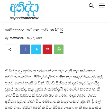
කම්පනය වෙනසකට හරවමු
May 5, 2019
By
සංස්කාරක
ඒ බිහිසුණු ත්‍රස්ත ප්‍රහාරයෙන් අප තුළ ඇති කළ කම්පනය
තවමත් එසේමය. පිපිරුම්වලින් ජනිත කළ කාලවර්ණ දුම් ගුලි
පහව ගොස් නැති බැවින්, පියවි සිහියෙන් දෑස් හැර බලා සිදු
වූයේ කුමක්ද, කළ යුත්තේ කුමක්දැයි අවබෝධ කරගත හැකි
මානසික තත්වයක් තවමත් අප බොහෝ දෙනෙකුට නැත.
අතීතය පුරාම නන් විධ ඛේදවාචක සමූහයකට මුහුණ දී, ලේ
කඳුළු ගංගා මතින් අනේක විධ පිරිපත උසුලා ඇති අප සමාජය,