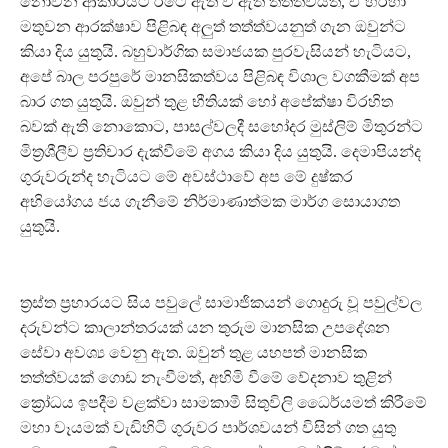
නොවන ආකාරයට රටේ ඇති වී ඇති තත්ත්වයත්, ඒ හරහා
මතුවන ආරක්ෂාව පිළිබඳ අලුත් තත්ත්වයනුත් ගැන ඔවුන්ට
කියා දිය යුතුයි. බහුවාර්ගික සමාජයක පුරවැසියන් හැටියට,
අපේ බාල පරපුරේ මානසිකත්වය පිළිබඳ විශාල වගකීමක් අප
බාර ගත යුතුයි. ඔවුන් තුළ භීතියක් හෝ අපේක්ෂා විරහිත
බවක් ඇති නොකොට, පාසල්වලදී සහෝදර මුස්ලිම් මිතුරන්ට
මිත්‍රශීලීව ප්‍රතිචාර දැක්වීමේ අගය කියා දිය යුතුයි. දෙමාපියන්ද
ගුරුවරුන්ද හැටියට මේ අවස්ථාවේ අප මේ දුෂ්කර
අභියෝගය ජය ගැනීමේ නිර්මාණාත්මක මාර්ග සොයාගත
යුතුයි.
ත්‍රස්ත ප්‍රහාරයට සිය පවුලේ සාමාජිකයන් ගොදුරු වූ පවුල්වල
දරුවන්ට කාලාන්තරයක් යන තුරුම මානසික උපදේශන
සේවා අවශ්‍ය වෙනු ඇත. ඔවුන් තුළ යහපත් මානසික
තත්ත්වයක් ගොඩ නැංවීමත්, අහිමි වීමේ වේදනාව තුළින්
ක්‍රෝධය ඉපදීම වළක්වා සාමකාමී සිතුවිලි ධෛර්යමත් කිරීමේ
මහා වෑයමක් වැඩිහිටි ගුරුවර පාර්ශවයන් විසින් ගත යුතු