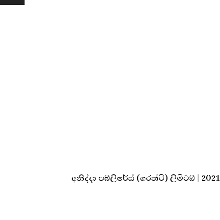
අනිද්දා පබ්ලිෂර්ස් (ගරන්ටි) ලිමිටඞ් | 