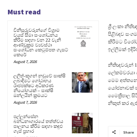
Must read
ශ්‍රී ලංකා නී
විනිසුරුවරුන්ගේ විශ්‍රාම
පිළිබඳව සංග
වයස් සීමා සංශෝධනය
කිරීම සඳහා වන 22 වැනි
කිරීමට විරෝ
ආණ්ඩුක්‍රම ව්‍යවස්ථා
ඉල්ලීමක් ඉදිර
සංශෝධන කෙටුම්පත ගැසට්
කෙරේ
August 7, 2026
නීතිඥවරුන් 
ලේකම්වරයා ව
ලලිත්-කූගන් නඩුවේ සාක්ෂි
මෙම අත්තනෝම
ලබාදීමට ගෝඨාභය
රාජපක්ෂට අධිකරණ
යෝජනාවක් සා
නියෝගයක් – සාක්ෂි
ඔන්ලයින් ක්‍රමයට
මෛත්‍රීපාල ස
August 7, 2026
නිකුත් කර ඇති
පල්ලන්සේන
බන්ධනාගාරයේ තත්ත්වය
පාලනය කිරීම සඳහා කඳුළු
ගෑස් ප්‍රහාර
Share