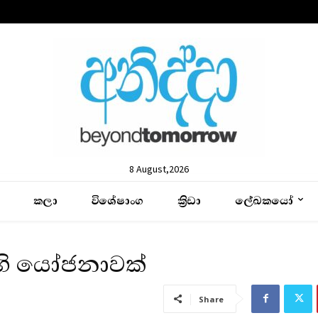
8 August,2026
කලා
විශේෂාංග
ක්‍රිඩා
ලේඛකයෝ
ෙහි යෝජනාවක්
Share