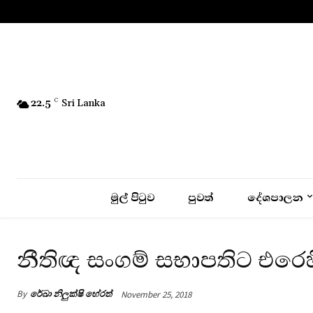
No menu items!
22.5
C
Sri Lanka
මුල් පිටුව
පුවත්
දේශපාලන
නීතිඥ සංගම් සභාපතිට එර
By
රේඛා නිලුක්ෂි හේරත්
November 25, 2018