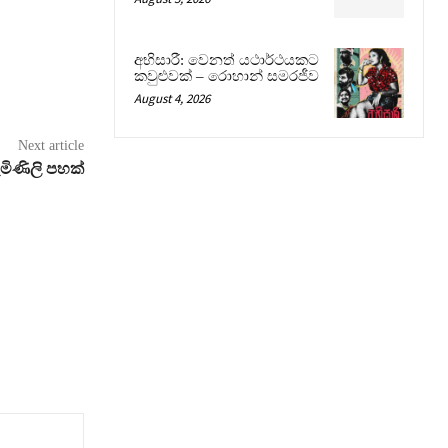
අභිසාරී: වෙනත් යථාර්ථයකට
කවුළුවක් – රොහාන් සමරජීව
August 4, 2026
Next article
මිණිලි පහක්