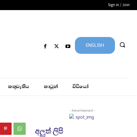
Sign in / Join
ENGLISH
කතුවැකිය
කාටූන්
විඩීයෝ
- Advertisement -
අලුත් ලිපි