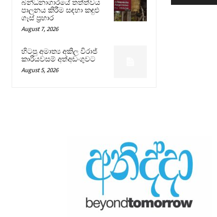
බන්ධනාගාරයේ තත්ත්වය
පාලනය කිරීම සඳහා කඳුළු
ගෑස් ප්‍රහාර
August 7, 2026
හිටපු අමාත්‍ය අකිල විරාජ්
කාරියවසම් අත්අඩංගුවට
August 5, 2026