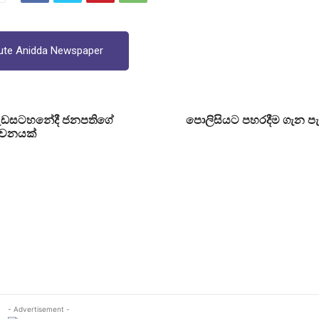
ute Anidda Newspaper
ැඩසටහනේදී ජනපතිගේ
පොලිසියට පහරදීම ගැන පැ
ේචනයක්
- Advertisement -