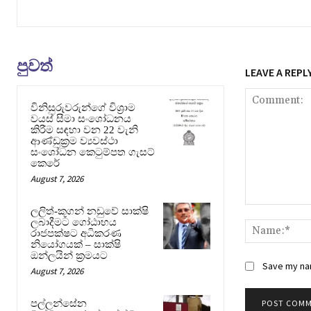
පුවත්
LEAVE A REPL
විනිසුරුවරුන්ගේ විශ්‍රාම
වයස් සීමා සංශෝධනය
කිරීම සඳහා වන 22 වැනි
ආණ්ඩුක්‍රම ව්‍යවස්ථා
සංශෝධන කෙටුම්පත ගැසට්
කෙරේ
August 7, 2026
Comment:
ලලිත්-කූගන් නඩුවේ සාක්ෂි
ලබාදීමට ගෝඨාභය
රාජපක්ෂට අධිකරණ
නියෝගයක් – සාක්ෂි
ඔන්ලයින් ක්‍රමයට
Save my nam
August 7, 2026
පල්ලන්සේන