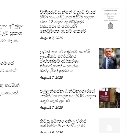
විනිසුරුවරුන්ගේ විශ්‍රාම වයස්
සීමා සංශෝධනය කිරීම සඳහා
වන 22 වැනි ආණ්ඩුක්‍රම
ාලන අර්බුදය
ව්‍යවස්ථා සංශෝධන
කෙටුම්පත ගැසට් කෙරේ
ලට ප්‍රකාශ
August 7, 2026
ැඳවන ලෙස
ලලිත්-කූගන් නඩුවේ සාක්ෂි
ලබාදීමට ගෝඨාභය
රාජපක්ෂට අධිකරණ
සංගමයේ
නියෝගයක් – සාක්ෂි
ිවරයාගේ
ඔන්ලයින් ක්‍රමයට
August 7, 2026
ු කරමින්
පල්ලන්සේන බන්ධනාගාරයේ
්‍රකාශයන්
තත්ත්වය පාලනය කිරීම සඳහා
කඳුළු ගෑස් ප්‍රහාර
August 7, 2026
හිටපු අමාත්‍ය අකිල විරාජ්
කාරියවසම් අත්අඩංගුවට
August 5, 2026