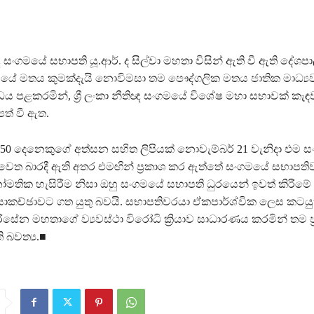
තිඥ සංගමයේ සභාපති යූ.ආර්. ද සිල්වා මහතා විසින් ඇති වී ඇති දේශප
මයේ මතය කුමක්දැයි නොවිමසා තම පෞද්ගලික මතය ජාතික මාධ්‍යව
ධය පළකරමින්, ශ්‍රී ලංකා නීතිඥ සංගමයේ විශේෂ මහා සභාවක් ක
ිපත් වී ඇත.
150 දෙනෙකුගේ අත්සන සහිත ලිපියක් නොවැම්බර් 21 වැනිදා එම 
ෙත බාරදී ඇති අතර එමඟින් ප්‍රකාශ කර ඇත්තේ සංගමයේ සභාපත
තික හැසිරීම නිසා ඔහු සංගමයේ සභාපති ධුරයෙන් ඉවත් කිරීමේ
කච්ඡාවට ගත යුතු බවයි. සභාපතිවරයා ඒකපාර්ශ්වික ලෙස කටයුත
ිරිසේන මහතාගේ ව්‍යවස්ථා විරෝධි ක්‍රියාව සාධාරණය කරමින් තම ප
 බවත්‍ය.■