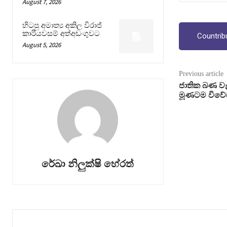
August 7, 2026
හිටපු අමාත්‍ය අකිල විරාජ්
කාරියවසම් අත්අඩංගුවට
Countrib
August 5, 2026
Previous article
ජාතික බණ ව
මූණටම විව
රේඛා නිලුක්ෂි හේරත්