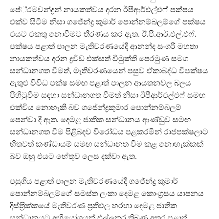
පේ‍්‍රමචන්ද්‍රන් නායකත්වය දරන ඊපීආර්එල්එෆ් පක්ෂය
එක්ව සිටීම නිසා ගජේන්ද්‍ර කුමාර් පොන්නම්බලම්ගේ පක්ෂය
එයට එකතු නොවීමට තීරණය කර ඇත. ඊ.පී.ආර්.එල්.එෆ්.
පක්ෂය පළාත් පාලන මැතිවරණයේදී ආනන්ද සංගරී මහතා
නායකත්වය දරන ද්‍රවිඩ එක්සත් විමුක්ති පෙරමුණ සමග
සන්ධානගත වීමත්, මැතිවරණයෙන් පසුව ඒකාබද්ධ විපක්ෂය
ඇතුළු විවිධ පක්ෂ සමඟ පළාත් පාලන ආයතනවල බලය
පිහිටුවීම සඳහා සන්ධානගත වීමත් නිසා ඊපීආර්එල්එෆ් සමඟ
එක්විය නොහැකි බව ගජේන්ද්‍රකුමාර පොන්නම්බලම්
පෙන්වා දී ඇත. දෙමළ ජාතික සන්ධානය ආණ්ඩුව සමඟ
සන්ධානගත වීම පිළිබඳව විරෝධය පළකරමින් රාජපක්ෂලාට
හිතවත් කණ්ඩායම් සමඟ සන්ධානත වීම කළ නොහැක්කක්
බව ඔහු එයට හේතුව ලෙස දක්වා ඇත.
පසුගිය පළාත් පාලන මැතිවරණයේදී ගජේන්ද්‍ර කුමාර්
පොන්නම්බලම්ගේ සමස්ත ලංකා දෙමළ කොංග‍්‍රසය යාපනය
දිස්ත‍්‍රික්කයේ මැතිවරණ ප‍්‍රතිඵල හරහා දෙමළ ජාතික
සන්ධානයට අභියෝගයක් එල්ලකර තිබුණු අතර පළාත්