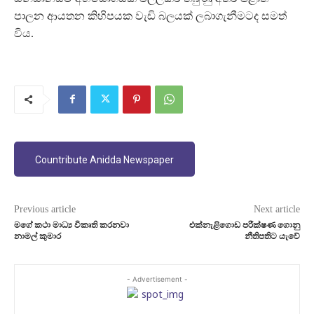
පාලන ආයතන කිහිපයක වැඩි බලයක් ලබාගැනීමටද සමත්
විය.
Countribute Anidda Newspaper
Previous article
Next article
මගේ කථා මාධ්‍ය විකෘති කරනවා
එක්නැළිගොඩ පරීක්ෂණ ගොනු
නාමල් කුමාර
නීතිපතිට යැවේ
- Advertisement -