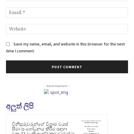
Ema
Web
Save my name, email, and website in this browser for the next
time I comment.
- Advertisement -
අලුත් ලිපි
විනිසුරුවරුන්ගේ විශ්‍රාම වයස්
සීමා සංශෝධනය කිරීම සඳහා
වන 22 වැනි ආණ්ඩුක්‍රම ව්‍යවස්ථා