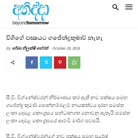
විගිගේ පක්‍ෂයට ගජේන්ද්‍රකුමාර් නැහැ‍
October 28, 2018
By
රේඛා නිලුක්ෂි හේරත්
සී.වී. විග්නේෂ්වරන් නිර්මාණය කර ඇති නව පක්ෂය සමඟ
ගජේන්ද්‍ර කුමාර් පොන්නම්බලම් නායකත්වය දරන සමස්ත
ලංකා දෙමළ කොංග‍්‍රසය සන්ධානගත නොවනු ඇතැයි සමස්ත
ලංකා දෙමළ කොංග‍්‍රසයේ ආරංචි මාර්ග පවසයි.
සී.වී. විග්නේෂ්වරන්ගේ නව පක්ෂය සමඟ සුරේෂ්