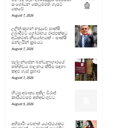
සංශෝධන කෙටුම්පත ගැසට්
කෙරේ
August 7, 2026
ලලිත්-කූගන් නඩුවේ සාක්ෂි
ලබාදීමට ගෝඨාභය රාජපක්ෂට
අධිකරණ නියෝගයක් – සාක්ෂි
ඔන්ලයින් ක්‍රමයට
August 7, 2026
පල්ලන්සේන බන්ධනාගාරයේ
තත්ත්වය පාලනය කිරීම සඳහා
කඳුළු ගෑස් ප්‍රහාර
August 7, 2026
හිටපු අමාත්‍ය අකිල විරාජ්
කාරියවසම් අත්අඩංගුවට
August 5, 2026
අභිසාරී: වෙනත් යථාර්ථයකට