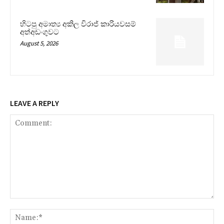
හිටපු අමාත්‍ය අකිල විරාජ් කාරියවසම්
අත්අඩංගුවට
August 5, 2026
LEAVE A REPLY
Comment:
Na