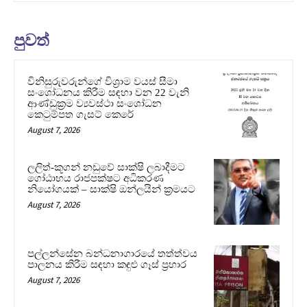
පුවත්
විනිසුරුවරුන්ගේ විශ්‍රාම වයස් සීමා
සංශෝධනය කිරීම සඳහා වන 22 වැනි
ආණ්ඩුක්‍රම ව්‍යවස්ථා සංශෝධන
කෙටුම්පත ගැසට් කෙරේ
August 7, 2026
ලලිත්-කූගන් නඩුවේ සාක්ෂි ලබාදීමට
ගෝඨාභය රාජපක්ෂට අධිකරණ
නියෝගයක් – සාක්ෂි ඔන්ලයින් ක්‍රමයට
August 7, 2026
පල්ලන්සේන බන්ධනාගාරයේ තත්ත්වය
පාලනය කිරීම සඳහා කඳුළු ගෑස් ප්‍රහාර
August 7, 2026