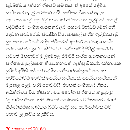
ප‍්‍රමුඛත්වය දුන්නේ ගීතයට පමණය. ඒ අපගේ දේශීය
සංගීතයේ පළමු පරම්පරාවයි. සංගීතය විෂයක් ලෙස
ආයතනගත වූ පසු ඔවුන් ගෙන් අධ්‍යාපනය ලැබූවන් පාසල්
පද්ධතියට, සංගීත ආයතනවලට සහසම්බන්ධවීමෙන් එහි
දෙවන පරම්පරාව ස්ථාපිත විය. පාසලේ සංගීත ගුරුවරයා වූ
සුගතපාල සර්ගේ මැදිහත්වීමෙන් අන්තර් පාඨශාලා සංගීත
තරගයක් ජයග‍්‍රණය කිරීමටත්, සංගීතවේදී සිරිල් පෙරේරා
යටතේ මහනුවර-මුල්ගම්පල එම්ජීපී සංගීත ආයතනයෙන්
සංගීතයේ මුල්පොත කියවන්නටත් හැකිවූ වික්ටර් රත්නායක
සූරින් අයිතිවන්නේ දේශීය සංගීත ක්ෂේත‍්‍රයේ තෙවන
පරම්පරාවට හෙවත් පෙරදිග සංගීතයත්, අපරදිග සංගීතයක්
මුසුකළ පළමු පරම්පරාවටයි. එහෙත් සංගීතයේ ගීතය,
අධිනිශ්චය වීම නිසා හා එය පෙරදිග සංගීතයට නැඹුරුවූ
‘සුභාවිත ගීතය’ නම් ගීතයේ සාහිත්‍යමය වටිනාකම වඩාත්
තීරණාත්මක සාධකය බවට පත්වූ යුග පරම්පරාවක් වීම
නොවැළැක්විය හැකිවිය.
70 දශකයෙන් 2018ට