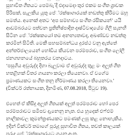
සුභාවිත ගීතයට පෙම්බැ`දි එදාමෙදා තුර එකම සංගීත ශ‍්‍රාවක
පිරිසක්, සැලකිය යුතු පේ‍්‍රක්ෂාගාරයක් නඩත්තු කිරීමට ඔහු
සමත්ය. අනෙක් අතට ‘අප සම්භාව්‍ය සංගීත රසිකයන්’ යයි
ආඩම්බරයට පත්වන ප‍්‍රතිනිෂ්පාදිත දෘෂ්ටිවාදයේම ගිලී සැනහී
සිටින පේ‍්‍රක්ෂකයෝ තම අනන්‍යතාවද, අඛණ්ඩව නඩත්තු
කරමින් සිටිති. මෙකී සහසම්බන්ධය දුරස්ථ වනු ඇත්තේ
අන්තර්ජාලයෙන් හෝඩිය කියවන පරම්පරාව, සංගීත ලෝලී
ජනගහනයේ බහුතරය වනදාටය.
‘පසුගිය අවුරුද්ද දිහා බැලූවාම ඒ අවුරුද්ද තුළ මං අලූත් ගීත
හතළිහක් විතර ගායනා කරලා තියෙනවා. ඒ වගේම
ප‍්‍රමාණයකට සංගීත තනු නිර්මාණය කරලා තියෙනවා.’
(වික්ටර් රත්නායක, දිනමිණ, 07.08.2018, පිටුව 19).
එහෙත් ඒ කිසිදු අලූත් ගීතයක් අලූත් පරම්පරාව හෝ පෙර
පරම්පරාවට සමීපව දැනෙනු නැත. එය හුදෙක් එෆ්එම්
නාලිකාවල කුමන්ත‍්‍රණයකට පමණක් ලඝු කළ නොහැකිය.
ඉදින් වික්ටර් තමාගේ පුරුදු සුභාවිත ගීතය, තවත් කාලයක්
පුරුදු පේ‍්‍රක්ෂාගාරයට ගයනු ඇත.