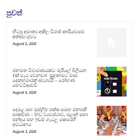
පුවත්
හිටපු අමාත්‍ය අකිල විරාජ් කාරියවසම්
අත්අඩංගුවට
August 5, 2026
ජනමත විචාරණයකට රුපියල් බිලියන
1ක් වැය වෙනවා! සූදානමට මාස
දෙකහමාරක් අවශ්‍යයි – රෝහණ
හෙට්ටිආච්චි
August 4, 2026
දෙමළ සහ මුස්ලිම් පක්ෂ සමඟ ජනපති
සාකච්ඡා – නව ව්‍යවස්ථාව, පළාත් සභා
ඡන්දය සහ ඉඩම් ගැටලු කෙරෙහි
අවධානය
August 3, 2026