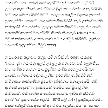
නොවේ. පෙර උත්සවයක් සැමරීමකුත් නොවේ. ගැඩමර්
උළෙල ගැන කියන්නේ ඒවායේ මුල් හරය වන්නේ හැමවිටම
‘වෙනස් යමක් වීමට’ බවයි. උළෙලේ කාලික ව්‍යුහය හුදෙක්
පුනරුක්තිය නොවේ. එය සමකාලික බවයි. හැම උත්සවයක්ම
නත්තලයි. එය සබත්ය. උළෙල සමකාලිකවීම යනු, එය එයට
සහභාගි වන්නන් මත අයිතිවාසිකම් කියාපෑම (claim) සහ
ඔවුන් තමන්ගේම අනන්‍යතාව සමග අභිමුඛ කිරීමයි. (සුන්දර
දෙයෙහි අදාළත්වය, පිටුව xxxv)
ගැඩමර්ගේ අදහසට අනුව යමින් වික්ටර් රත්නායකගේ
‘සරස’ ප‍්‍රසංගය යනු අලූත් උළෙලක් නොවේ. එහි අලූත් ගීත,
නව සංගීත රටාවන්, සාම්ප‍්‍රදායික සංගීත ශෛලිය අබිබවා
යාමක්, සංගීතමය දේශපාලනික-දාර්ශනික මැදිහත්වීමක්,
නවීනතම තාක්ෂණික ප‍්‍රයෝග දකින්නට නොලැබෙයි. එහි
ඇත්තේ ඔහුගේ 70 දශකයෙන් මෙපිට ජනප‍්‍රිය වූ ගීත
කිහිපයක්, එකී සංගීත සංයෝජනයෙන්ම ඉදිරිපත් කිරීමකි.
එනම් ‘ස’ ප‍්‍රසංගයේම දිගුවකි. 1973 යළි 2018දී ප‍්‍රාදුර්භූතවීමකි.
එකම අත්දැකීමය. අනෙක් අතට එය අලූත්ය. එය ‘ස’ නොව