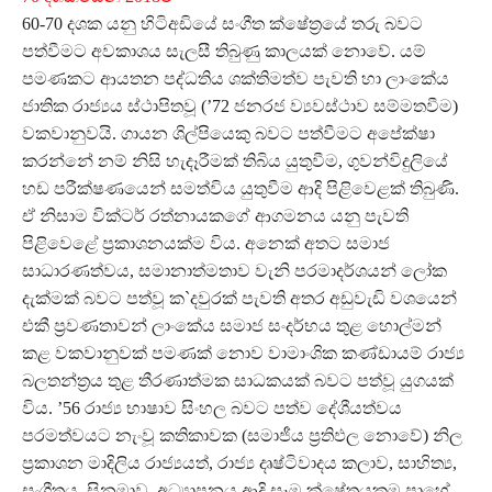
60-70 දශක යනු හිටිඅඩියේ සංගීත ක්ෂේත‍්‍රයේ තරු බවට
පත්වීමට අවකාශය සැලසී තිබුණු කාලයක් නොවේ. යම්
පමණකට ආයතන පද්ධතිය ශක්තිමත්ව පැවති හා ලාංකේය
ජාතික රාජ්‍යය ස්ථාපිතවූ (’72 ජනරජ ව්‍යවස්ථාව සම්මතවීම)
වකවානුවයි. ගායන ශිල්පියෙකු බවට පත්වීමට අපේක්ෂා
කරන්නේ නම් නිසි හැදෑරීමක් තිබිය යුතුවීම, ගුවන්විදුලියේ
හඩ පරීක්ෂණයෙන් සමත්විය යුතුවීම ආදි පිළිවෙළක් තිබුණි.
ඒ නිසාම වික්ටර් රත්නායකගේ ආගමනය යනු පැවති
පිළිවෙළේ ප‍්‍රකාශනයක්ම විය. අනෙක් අතට සමාජ
සාධාරණත්වය, සමානාත්මතාව වැනි පරමාදර්ශයන් ලෝක
දැක්මක් බවට පත්වූ ක`දවුරක් පැවති අතර අඩුවැඩි වශයෙන්
එකී ප‍්‍රවණතාවන් ලාංකේය සමාජ සංදර්භය තුළ හොල්මන්
කළ වකවානුවක් පමණක් නොව වාමාංශික කණ්ඩායම් රාජ්‍ය
බලතන්ත‍්‍රය තුළ තීරණාත්මක සාධකයක් බවට පත්වූ යුගයක්
විය. ’56 රාජ්‍ය භාෂාව සිංහල බවට පත්ව දේශීයත්වය
පරමත්වයට නැංවූ කතිකාවක (සමාජීය ප‍්‍රතිඵල නොවේ) නිල
ප‍්‍රකාශන මාදිලිය රාජ්‍යයත්, රාජ්‍ය දෘෂ්ටිවාදය කලාව, සාහිත්‍ය,
සංගීතය, සිනමාව, අධ්‍යාපනය ආදි සෑම ක්ෂේත‍්‍රයකම පාහේ