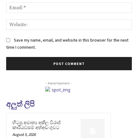
Ema
Web
Save my name, email, and website in this browser for the next
time I comment.
- Advertisement -
අලුත් ලිපි
හිටපු අමාත්‍ය අකිල විරාජ්
කාරියවසම් අත්අඩංගුවට
August 5, 2026