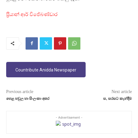
ප‍්‍රියාන් ආර් විජේබණ්ඩාර
Countribute Anidda Newspaper
Previous article
Next article
හෙළ හවුල හා සිංලංකා අතර
ස, සරසට කැන්දීම
- Advertisement -