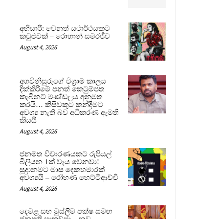
අභිසාරී: වෙනත් යථාර්ථයකට
කවුළුවක් – රොහාන් සමරජීව
August 4, 2026
අගවිනිසුරුගේ විශ්‍රාම කාලය
දික්කිරීමේ පනත් කෙටුම්පත
කැබිනට් මණ්ඩලය අනුමත
කරයි… කිසිවකුට කන්දීමට
අවශ්‍ය නැති බව අධිකරණ ඇමති
කියයි
August 4, 2026
ජනමත විචාරණයකට රුපියල්
බිලියන 1ක් වැය වෙනවා!
සූදානමට මාස දෙකහමාරක්
අවශ්‍යයි – රෝහණ හෙට්ටිආච්චි
August 4, 2026
දෙමළ සහ මුස්ලිම් පක්ෂ සමඟ
ජනපති සාකච්ඡා – නව