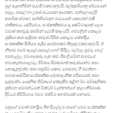
මුල් ඇදගනිමින් පැවති වකවානුවයි. අල්තුසරියානු අර්ථයෙන්
පවුල, පාසල් හා උසස් අධ්‍යාපන ආයතන, පන්සල්-පල්ලි
ආගමික ස්ථාන, සන්නිවේදන මාධ්‍යයන් කෙරෙන් එකී
ජාතිකමය, දේශීයමය, සංස්කෘතිකමය දෑ දෘෂ්ටිවාදයක් ලෙස
වඩාත් තහවුරු කරමින් පැවති කාලයයි. ගම්වලින් කොළඹ
රැුකියා කරා ඇදීඑන තරුණ පිරිස් කොළඹ කේන්ද්‍රීය
සංස්කෘතික සිතියම ඇදීම ආරම්භකර තිබුණු වකවානුවයි. ඒ
නිසාම ගමේ ඇළේ-දොළේ-ගෙග් සිසිල, මල්වල සුවද, වෙල්
ඉපනැල්ල, ඉර-හද-තරු ගැන කව් ගීත ලියමින් නගරයේ
නවාතැන්පොළවල ජීවිතය සිරකරගත් තරුණයන්ට තමා
නොදැනුවත්ව තමා පසුබිම් කොට ගොඩනැ`ගී පවත්නා
සමාජ-ආර්ථික-සංස්කෘතික-දේශපාලනික පරිසරයත්, තමා
දැනුවත්ව දෛනික ජීවිතයේ අත්දැකීම් තුළින් ඊට සවිඥානිකව
දක්වන සම්බන්ධයත් වික්ටර් වැන්නන්ගේ කලා නිර්මාණ
දිවියේ තිඹිරිගෙය බවට පත්වීම අහම්බයක් නොවේ.
ඔහුගේ වඩාත් ජනප‍්‍රිය ගීත සියල්ලම පාහේ මෙම සංස්කෘතික