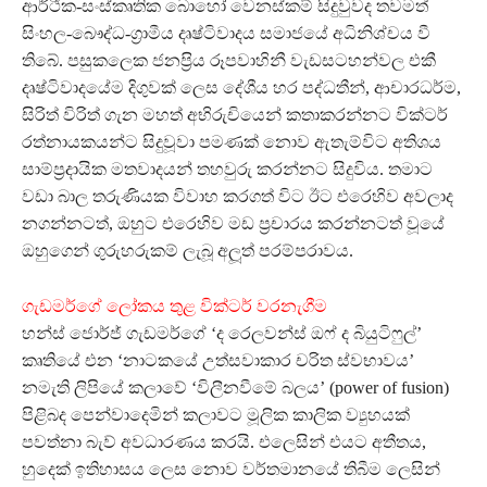
ආර්ථික-සංස්කෘතික බොහෝ වෙනස්කම් සිදුවුවද තවමත්
සිංහල-බෞද්ධ-ග‍්‍රාමීය දෘෂ්ටිවාදය සමාජයේ අධිනිශ්චය වී
තිබේ. පසුකලෙක ජනප‍්‍රිය රූපවාහිනී වැඩසටහන්වල එකී
දෘෂ්ටිවාදයේම දිගුවක් ලෙස දේශීය හර පද්ධතීන්, ආචාරධර්ම,
සිරිත් විරිත් ගැන මහත් අභිරුචියෙන් කතාකරන්නට වික්ටර්
රත්නායකයන්ට සිදුවූවා පමණක් නොව ඇතැම්විට අතිශය
සාම්ප‍්‍රදායික මතවාදයන් තහවුරු කරන්නට සිදුවිය. තමාට
වඩා බාල තරුණියක විවාහ කරගත් විට ඊට එරෙහිව අවලාද
නගන්නටත්, ඔහුට එරෙහිව මඩ ප‍්‍රචාරය කරන්නටත් වූයේ
ඔහුගෙන් ගුරුහරුකම් ලැබූ අලූත් පරම්පරාවය.
ගැඩමර්ගේ ලෝකය තුළ වික්ටර් වරනැගීම
හන්ස් ජොර්ජ් ගැඩමර්ගේ ‘ද රෙලවන්ස් ඔෆ් ද බියුටිෆුල්’
කෘතියේ එන ‘නාටකයේ උත්සවාකාර චරිත ස්වභාවය’
නමැති ලිපියේ කලාවේ ‘විලීනවීමේ බලය’ (power of fusion)
පිළිබද පෙන්වාදෙමින් කලාවට මූලික කාලික ව්‍යුහයක්
පවත්නා බැව් අවධාරණය කරයි. එලෙසින් එයට අතීතය,
හුදෙක් ඉතිහාසය ලෙස නොව වර්තමානයේ තිබීම ලෙසින්