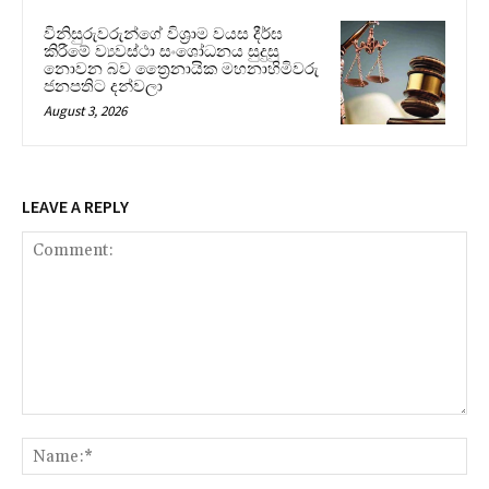
විනිසුරුවරුන්ගේ විශ්‍රාම වයස දීර්ඝ
කිරීමේ ව්‍යවස්ථා සංශෝධනය සුදුසු
නොවන බව ත්‍රෛනායික මහනාහිමිවරු
ජනපතිට දන්වලා
August 3, 2026
LEAVE A REPLY
Comment:
Na