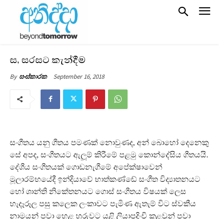
ස, සරසට කැන්දීම
September 16, 2018
By
සංස්කාරක
සංගීතය යනු ගීතය පමණක් නොවුණද, අන් බොහෝ දෙනෙකු
සේ අපද, සංගීතයට ඇලූම් කිරීමේ පළමු කොන්දේසිය ගීතයයි.
දේශීය සංගීතයක් ගොඩනැගීමේ අපේක්ෂාවෙන්
මූලාරම්භයේදී ඉන්දියාවේ භාත්කණ්ඬේ සංගීත විද්‍යාතනයට
හෝ ශාන්ති නිකේතනයට ගොස් සංගීතය විෂයක් ලෙස
හැදෑරූල පසු කලෙක ලංකාවට පැමිණ ඇතැම් විට ස්වකීය
නාමයන් පවා හෙළ හුරුවට යළි ලියාපදිංචි කළවුන් පවා