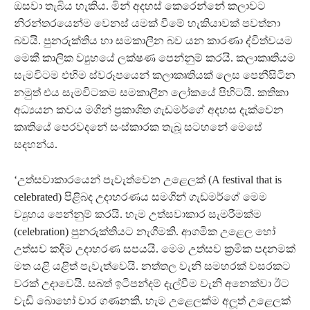
ඔසවා තැබිය හැකිය. මින් අදහස් කෙරෙන්නේ කලාවට
නිරන්තරයෙන්ම වෙනස් යමක් වීමේ හැකියාවක් පවත්නා
බවයි. පුනරුක්තිය හා සමකාලීන බව යන කාරණා ද්විත්වයම
මෙකී කාලික ව්‍යුහයේ ලක්ෂණ පෙන්නුම් කරයි. කලාකෘතියම
සැමවිටම එහිම ස්වරූපයෙන් කලාකෘතියක් ලෙස පෙනීසිටින
නමුත් එය සැමවිටකම සමකාලීන ලෝකයේ පිහිටයි. කතිකා
අධ්‍යයන කවය මගින් ප‍්‍රකාශිත ගැඩමර්ගේ අදහස දැක්වෙන
කෘතියේ පෙරවදනේ සංස්කාරක තැබූ සටහනේ මෙසේ
සදහන්ය.
‘උත්සවාකාරයෙන් පැවැත්වෙන උළෙලක් (A festival that is
celebrated) පිළිබද උදාහරණය සමගින් ගැඩමර්ගේ මෙම
ව්‍යුහය පෙන්නුම් කරයි. හැම උත්සවාකාර සැමරීමක්ම
(celebration) පුනරුක්තියට නැගීමකි. ආගමික උළෙල හෝ
උත්සව කදිම උදාහරණ සපයයි. මෙම උත්සව ක‍්‍රමික පදනමක්
මත යළි යළිත් පැවැත්වෙයි. නත්තල වැනි සමහරක් වසරකට
වරක් උදාවෙයි. සබත් ඉටිපන්දම් දැල්වීම වැනි අනෙක්වා ඊට
වැඩි බොහෝ වාර ගණනකි. හැම උළෙලක්ම අලූත් උළෙලක්