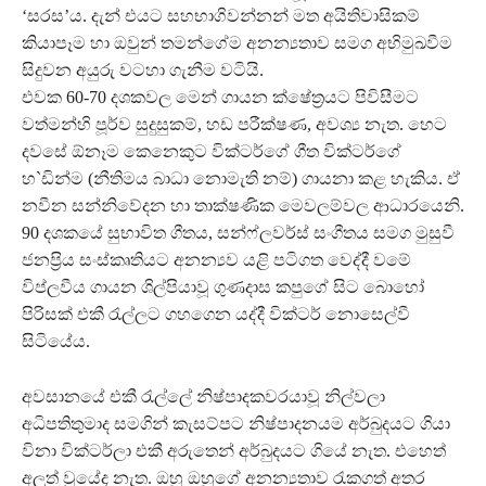
‘සරස’ය. දැන් එයට සහභාගි වන්නන් මත අයිතිවාසිකම්
කියාපෑම හා ඔවුන් තමන්ගේම අනන්‍යතාව සමග අභිමුඛවීම
සිදුවන අයුරු වටහා ගැනීම වටියි.
එවක 60-70 දශකවල මෙන් ගායන ක්ෂේත‍්‍රයට පිවිසීමට
වත්මන්හි පූර්ව සුදුසුකම්, හඩ පරීක්ෂණ, අවශ්‍ය නැත. හෙට
දවසේ ඕනෑම කෙනෙකුට වික්ටර්ගේ ගීත වික්ටර්ගේ
හ`ඩින්ම (නීතිමය බාධා නොමැති නම්) ගායනා කළ හැකිය. ඒ
නවීන සන්නිවේදන හා තාක්ෂණික මෙවලම්වල ආධාරයෙනි.
90 දශකයේ සුභාවිත ගීතය, සන්ෆ්ලවර්ස් සංගීතය සමග මුසුවී
ජනප‍්‍රිය සංස්කෘතියට අනන්‍යව යළි පටිගත වෙද්දී වමේ
විප්ලවීය ගායන ශිල්පියාවූ ගුණදාස කපුගේ සිට බොහෝ
පිරිසක් එකී රැල්ලට ගහගෙන යද්දී වික්ටර් නොසෙල්වී
සිටියේය.
අවසානයේ එකී රැල්ලේ නිෂ්පාදකවරයාවූ නිල්වලා
අධිපතිතුමාද සමගින් කැසට්පට නිෂ්පාදනයම අර්බුදයට ගියා
විනා වික්ටර්ලා එකී අරුතෙන් අර්බුදයට ගියේ නැත. එහෙත්
අලූත් වූයේද නැත. ඔහු ඔහුගේ අනන්‍යතාව රැකගත් අතර