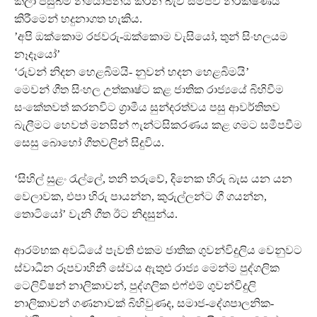
කලා පසුබිම නියෝජනය කරන බැව් සමීපව නිරීක්ෂණය
කිරීමෙන් හදුනාගත හැකිය.
’අපි ඔක්කොම රජවරු-ඔක්කොම වැසියෝ, තුන් සිංහලයම
නෑදෑයෝ’
‘රුවන් නිදන හෙළබිමයි- නුවන් හදන හෙළබිමයි’
මෙවන් ගීත සිංහල උත්කෘෂ්ට කළ ජාතික රාජ්‍යයේ බිහිවීම
සංකේතවත් කරනවිට ග‍්‍රාමීය සුන්දරත්වය පසු ආවර්තිතව
බැලීමට හෙවත් මනසින් ෆැන්ටසිකරණය කළ ගමට සමීපවීම
සෙසු බොහෝ ගීතවලින් සිදුවිය.
‘සිහිල් සුළං රැල්ලේ, තනි තරුවේ, දිනෙක හිරු බැස යන යන
වෙලාවක, එපා හිරු පායන්න, කුරුල්ලන්ට ගී ගයන්න,
තොටියෝ’ වැනි ගීත ඊට නිදසුන්ය.
ආරම්භක අවධියේ පැවති එකම ජාතික ගුවන්විදුලිය වෙනුවට
ස්වාධීන රූපවාහිනී සේවය ඇතුළු රාජ්‍ය මෙන්ම පුද්ගලික
ටෙලිවිෂන් නාලිකාවන්, පුද්ගලික එෆ්එම් ගුවන්විදුලි
නාලිකාවන් ගණනාවක් බිහිවුණද, සමාජ-දේශපාලනික-