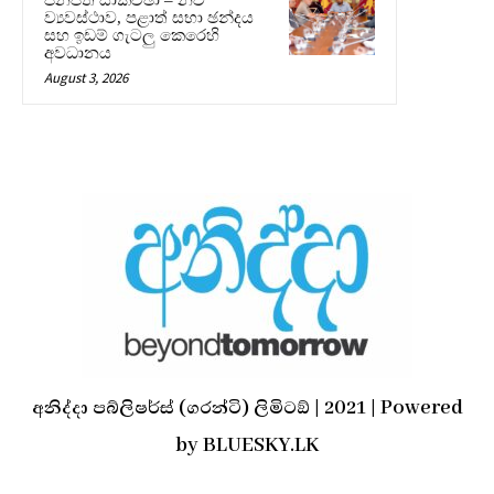
ව්‍යවස්ථාව, පළාත් සභා ඡන්දය
සහ ඉඩම් ගැටලු කෙරෙහි
අවධානය
August 3, 2026
අනිද්දා පබ්ලිෂර්ස් (ගරන්ටි) ලිමිටඞ් | 2021 | Powered
by BLUESKY.LK