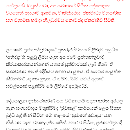
තන්ත‍්‍රයකි. ඔවුන් වටා, අප සමාජයේ සිටින දේශපාලන
වශයෙන් පසුගාමී ආගමික, වෘත්තීයමය, ජනමාධ්‍ය ව්‍යාපාරික
සහ විශ‍්‍රාමික හමුදා නිලධරමය කොටස්ද ඒකරාශීවී සිටිති.
ලංකාවේ ප‍්‍රජාතන්ත‍්‍රවාදයේ පුනරුජ්ජීවනය පිළිබඳව පසුගිය
‘අනිද්දා’හි පළවූ ලිපිය ගැන අප රටේ ප‍්‍රජාතන්ත‍්‍රවාදී
කි‍්‍රයාකාරකයන්ගෙන් යහපත් ප‍්‍රතිචාරයක් ලැබී තිබේ. ඒ
සාකච්ඡාව තවත් ඉදිරියට ගෙන යා යුතුය. ඒ සමගම සංයුක්ත
කි‍්‍රයාමාර්ගද ගත යුතුය. ඒ සම්බන්ධව තවත් අදහස්
ස්වල්පයක් පළකිරීම මේ ලිපියේ අරමුණයි.
දේශපාලන ප‍්‍රතිසංස්කරණ සහ වටිනාකම් සඳහා කරන අරගල
ගැන සංශයවාදය මතුකිරීමද ‘රැුඩිකල්’ කාර්යයක් ලෙස සිතන
බුද්ධි ශ්‍රේණීන් සිටින මේ කාලයේ ‘ප‍්‍රජාතන්ත‍්‍රවාදය’ යන
නිෂ්ඨාව ගැන ව්‍යාකුලත්වයකින් තොරව සිටීම, ප‍්‍රජාතන්ත‍්‍රවාදී
ව්‍යාපාරවලට අත්‍යවශ්‍ය වේ. මෙම නිරවුල්භාවය ඇතිකර