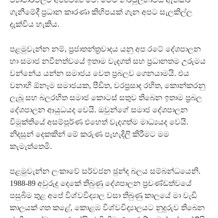
ගැනීමේදී ප‍්‍රධාන කාරණා කිහිපයක් ගැන අපට සැලකිල්ල
දැක්විය හැකිය.
පළමුවැන්න නම්, ප‍්‍රජාතන්ත‍්‍රවාදය යනු අප රටේ දේශපාලන
හා සමාජ නවීනත්වයේ ඉතාම වැදගත් සහ ප‍්‍රධානතම උරුමය
වන්නේය යන්න සමාජය වෙත ප‍්‍රබලව ගෙනයාමයි. එය
වනාහි ඕනෑම සමාජයක, පීඩිත, වරප‍්‍රසාද රහිත, කොන්කරනු
ලැබූ සහ බලරහිත සමාජ කොටස් සතුව තිබෙන ඉතාම ප‍්‍රබල
දේශපාලන ආයුධයද වෙයි. ඔවුන්ගේ සමාජ දේශපාලන
විමුක්තියේ අසම්පූර්ණ එහෙත් වැදගත්ම මාධ්‍යයද වෙයි.
නිදසුන් දෙකකින් මේ කරුණ පැහැදිලි කිරීමට මම
කැමැත්තෙමි.
පළමුවැන්න ලංකාවේ සර්වජන ඡුන්ද බලය සම්බන්ධයෙනි.
1988-89 අවුරුදු දෙකේ තිබුණු දේශපාලන ප‍්‍රචණ්ඩත්වයේ
පසුබිම තුළ අපේ විශ්වවිද්‍යාල වසා තිබුණු කාලයේ මා වැඩි
කාලයක් ගත කළේ, කොළඹ විශ්වවිද්‍යාලයට නුදුරුව තිබෙන