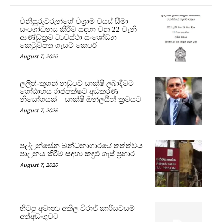
විනිසුරුවරුන්ගේ විශ්‍රාම වයස් සීමා
සංශෝධනය කිරීම සඳහා වන 22 වැනි
ආණ්ඩුක්‍රම ව්‍යවස්ථා සංශෝධන
කෙටුම්පත ගැසට් කෙරේ
August 7, 2026
ලලිත්-කූගන් නඩුවේ සාක්ෂි ලබාදීමට
ගෝඨාභය රාජපක්ෂට අධිකරණ
නියෝගයක් – සාක්ෂි ඔන්ලයින් ක්‍රමයට
August 7, 2026
පල්ලන්සේන බන්ධනාගාරයේ තත්ත්වය
පාලනය කිරීම සඳහා කඳුළු ගෑස් ප්‍රහාර
August 7, 2026
හිටපු අමාත්‍ය අකිල විරාජ් කාරියවසම්
අත්අඩංගුවට