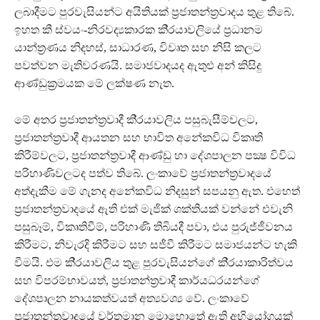
ලබාදීමට පුරවැසියන්ට අයිතියක් ප‍්‍රජාතන්ත‍්‍රවාදය තුළ තිබේ.
ඉහත කී ස්වයං-නිරවද්‍යකාරක කි‍්‍රයාවලියේ ප‍්‍රධානම
යාන්ත‍්‍රණය නිදහස්, සාධාරණ, විවෘත සහ නිසි කලට
පවත්වන මැතිවරණයි. සමාජවාදයද ඇතුළු අන් කිසිදු
ආණ්ඩුක‍්‍රමයක මේ ලක්ෂණ නැත.
මේ අතර ප‍්‍රජාතන්ත‍්‍රවාදී කි‍්‍රයාවලිය පසුබැසීම්වලට,
ප‍්‍රජාතන්ත‍්‍රවාදී ආයතන සහ භාවිත අනේකවිධ විකෘති
කිරීම්වලට, ප‍්‍රජාතන්ත‍්‍රවාදී ආණ්ඩු හා දේශපාලන පක්‍ෂ විවිධ
පරිහාණිවලටද පත්ව තිබේ. ලංකාවේ ප‍්‍රජාතන්ත‍්‍රවාදයේ
අත්දැකීම මේ ගැනද අනේකවිධ නිදසුන් සපයනු ඇත. එහෙත්
ප‍්‍රජාතන්ත‍්‍රවාදයේ ඇති එක් මැජික් ශක්තියක් වන්නේ එවැනි
පසුබෑම්, විකෘතිවීම්, පරිහාණි තිබියදී පවා, එය පුරුජ්ජීවනය
කිරීමට, නිවැරදි කිරීමට සහ සජීවී කිරීමට සමාජයන්ට හැකි
වීමයි. එම කි‍්‍රයාවලිය තුළ පුරවැසියන්ගේ කි‍්‍රයාකාරිත්වය
සහ විපරම්භාවයත්, ප‍්‍රජාතන්ත‍්‍රවාදී කාර්යධරයන්ගේ
දේශපාලන නායකත්වයත් අත්‍යවශ්‍ය වේ. ලංකාවේ
ප‍්‍රජාතන්ත‍්‍රවාදයේ වර්තමාන මොහොතේ ඇති අභියෝගයක්