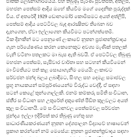
ජාතික ලේඛනාගාරයේයි. එහි තිබුණු පැරණි පුවත්පත්, අත්ලිපි,
මහජන පෙත්සම් ආදිය ඔහේ කියවීම මගේ දෛනික පුරුද්දක්
විය. ඒ අතරේදී 1929 ඩොනමෝර් කොමිසමට අයත් අත්ලිපි,
පෙත්සම් ආදිය පෙට්ටිවල බැඳ ආරක්‍ෂිතව තිබෙන බව
දැනගෙන, ඒවා ඉල්ලාගෙන කියවීමට පටන්ගත්තෙමි.
ටික දිනකින් මට පෙනුණේ ලංකාවේ නූතන ප‍්‍රජාතන්ත‍්‍රවාදය
ගැන පර්යේෂණය කරන කෙනෙකුට අවශ්‍ය මැණික් පතලක්
වැනි වටිනා පතලකට මා බැස ඇති බවයි. ඒ පෙට්ටිවල තිබුණු
මහජන පෙත්සම්, සැසිවාර වාර්තා සහ සටහන් කියවීමෙන්
මා විමතියට පත් කළ සොයාගැනීම මෙයයි: ලංකාවට
සර්වජන ඡන්ද බලය ලබාදීමට, සිංහල සහ දෙමළ සමාජවල
ප‍්‍රභූ නායකයන් සම්පූර්ණයෙන්ම විරුද්ධ වෙද්දී, ඒ සඳහා
සටන් කෙළේ තුන්ගොල්ලකි. එනම් කම්කරු සමිති සංවිධාන,
ස්තී‍්‍ර සංවිධාන සහ උතුරේත් දකුණේත් පීඩිත කුලවලට අයත්
කුල සංවිධානයි. මේ සංවිධානවල පෙත්සම්වල සර්වජන
ඡුන්දය ඉල්ලා ඉදිරිපත් කර තිබුණු හේතු සහ
සාධාරණීයකරණයන් නූතන දේශපාලන විද්‍යාවේ භාෂාවෙන්
ප‍්‍රකාශ කරන්නේ නම් මෙසේය: නූතන ප‍්‍රජාතන්ත‍්‍රවාදය සඳහා