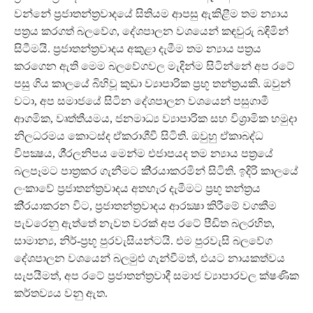
වන්නේ ප‍්‍රජාතන්ත‍්‍රවාදයේ සිතියම ආපසු ඇකිළීම තම න්‍යාය
පත‍්‍රය කරගත් බලවේග, දේශපාලන වශයෙන් කඳවුරු බඳිමින්
සිටීමයි. ප‍්‍රජාතන්ත‍්‍රවාදය අකුළා දැමීම තම න්‍යාය පත‍්‍රය
කරගෙන ඇති මෙම බලවේගවල මැදින්ම සිටින්නේ අප රටේ
පසු ගිය කාලයේ බිහිවූ කුඩා ව්‍යාපාරික ප‍්‍රභූ තන්ත‍්‍රයකි. ඔවුන්
වටා, අප සමාජයේ සිටින දේශපාලන වශයෙන් පසුගාමී
ආගමික, වෘත්තීයමය, ජනමාධ්‍ය ව්‍යාපාරික සහ විශ‍්‍රාමික හමුදා
නිලධරමය කොටස්ද ඒකරාශීවී සිටිති. ඔවුහු ඒකාබද්ධ
විපක්‍ෂය, ශී‍්‍රලනිපය මෙන්ම එජාපයද තම න්‍යාය පත‍්‍රයේ
බලපෑමට පාත‍්‍රකර ගැනීමට කි‍්‍රයාකරමින් සිටිති. ඉදිරි කාලයේ
ලංකාවේ ප‍්‍රජාතන්ත‍්‍රවාදය අතහැර දැමීමට ප‍්‍රභූ තන්ත‍්‍රය
කි‍්‍රයාකරන විට, ප‍්‍රජාතන්ත‍්‍රවාදය ආරක්‍ෂා කිරීමේ වගකීම
පැවරෙනු ඇත්තේ නැවත වරක් අප රටේ පීඩිත බලරහිත,
සාමාන්‍ය, නිර්-ප‍්‍රභූ පුරවැසියන්ටයි. එම පුරවැසි බලවේග
දේශපාලන වශයෙන් බලමුළු ගැන්වීමත්, එයට නායකත්වය
සැපයීමත්, අප රටේ ප‍්‍රජාතන්ත‍්‍රවාදී සමාජ ව්‍යාපාරවල ක්ෂණික
කර්තව්‍යය වනු ඇත.