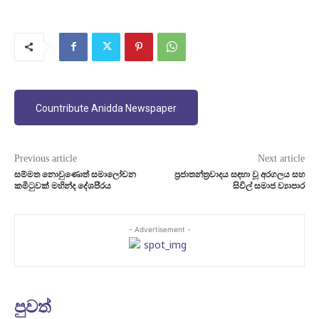
Countribute Anidda Newspaper
Previous article
Next article
සම්මත නොවුණොත් සමාලෝචන
ප‍්‍රජාතන්ත‍්‍රවාදය සඳහා වූ අරගලය සහ
කමිටුවක් මහින්ද දේශපි‍්‍රය
සිවිල් සමාජ ව්‍යාපාර
- Advertisement -
පුවත්