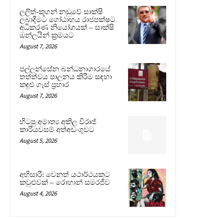
ලලිත්-කූගන් නඩුවේ සාක්ෂි
ලබාදීමට ගෝඨාභය රාජපක්ෂට
අධිකරණ නියෝගයක් – සාක්ෂි
ඔන්ලයින් ක්‍රමයට
August 7, 2026
පල්ලන්සේන බන්ධනාගාරයේ
තත්ත්වය පාලනය කිරීම සඳහා
කඳුළු ගෑස් ප්‍රහාර
August 7, 2026
හිටපු අමාත්‍ය අකිල විරාජ්
කාරියවසම් අත්අඩංගුවට
August 5, 2026
අභිසාරී: වෙනත් යථාර්ථයකට
කවුළුවක් – රොහාන් සමරජීව
August 4, 2026