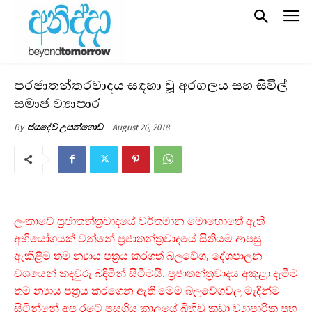
ප‍්‍රජාතන්ත‍්‍රවාදය සඳහා වූ අරගලය සහ සිවිල්
සමාජ ව්‍යාපාර
August 26, 2018
By
ජයදේව උයන්ගොඩ
ලංකාවේ ප‍්‍රජාතන්ත‍්‍රවාදයේ වර්තමාන මොහොතේ ඇති
අභියෝගයක් වන්නේ ප‍්‍රජාතන්ත‍්‍රවාදයේ සිතියම ආපසු
ඇකිළීම තම න්‍යාය පත‍්‍රය කරගත් බලවේග, දේශපාලන
වශයෙන් කඳවුරු බඳිමින් සිටීමයි. ප‍්‍රජාතන්ත‍්‍රවාදය අකුළා දැමීම
තම න්‍යාය පත‍්‍රය කරගෙන ඇති මෙම බලවේගවල මැදින්ම
සිටින්නේ අප රටේ පසුගිය කාලයේ බිහිවූ කුඩා ව්‍යාපාරික ප‍්‍රභූ