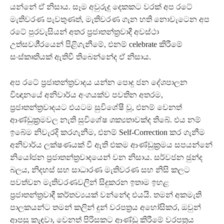
යන්නේ ඒ නිසාය. සෑම අවුරුදු දෙකකට වරක් අප රටේ
මැතිවරණ පැවතුණත්, මැතිවරණ ගැන හති නොවැටෙන අප
රටේ පුරවැසියන් අතර ප‍්‍රජාතන්ත‍්‍රවාදී අවස්ථා
උත්සවශී‍්‍රයෙන් පිළිගැනීමේ, එනම් celebrate කිරීමේ
සංස්කෘතියක් ඇතිවී තිබෙන්නේද ඒ නිසාය.
අප රටේ ප‍්‍රජාතන්ත‍්‍රවාදය යන්න පොදු ජන දේශපාලන
විඥානයේ අනිවාර්ය අංගයක්ව පවතින අතරම,
ප‍්‍රජාතන්ත‍්‍රවාදයට එයටම සුවිශේෂී වූ, එනම් වෙනත්
ආණ්ඩුක‍්‍රමවල නැති සුවිශේෂ ශක්‍යතාවක්ද තිබේ. එය නම්
ඉබේම නිවැරදි කරගැනීම, එනම් Self-Correction කර ගැනීම
අනිවාර්ය ලක්ෂණයක් වී ඇති එකම ආණ්ඩුක‍්‍රමය සපයන්නේ
නියෝජන ප‍්‍රජාතන්ත‍්‍රවාදයෙන් වන නිසාය. සර්වජන ඡුන්ද
බලය, නිදහස් සහ සාධාරණ මැතිවරණ සහ නිසි කලට
පවත්වන මැතිවරණවලින් සිදුකරන ඉතාම ඉහළ
ප‍්‍රජාතන්ත‍්‍රවාදී කර්තව්‍යයක් වන්නේද එයයි. තමන් අකමැති
පාලකයන්ට තමන් කලින් දුන් වරපත‍්‍රය අහෝසිකර, ඔවුන්
ආපසු කැඳවා, වෙනත් පිරිසකට ආණ්ඩු කිරීමේ වරපත‍්‍රය