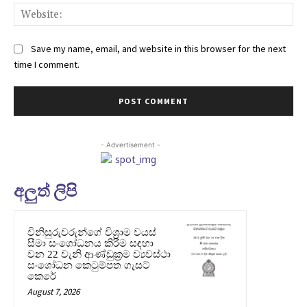
Web
Save my name, email, and website in this browser for the next
time I comment.
- Advertisement -
අලුත් ලිපි
විනිසුරුවරුන්ගේ විශ්‍රාම වයස්
සීමා සංශෝධනය කිරීම සඳහා
වන 22 වැනි ආණ්ඩුක්‍රම ව්‍යවස්ථා
සංශෝධන කෙටුම්පත ගැසට්
කෙරේ
August 7, 2026