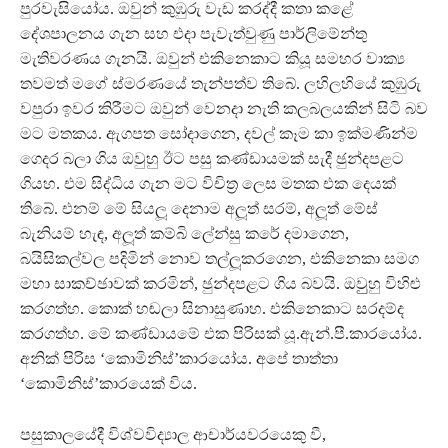
පුරවැසියෝය. ඔවුන් කුඹුරු වැඩ කරද්දී කතා කළේ
දේශපාලනය ගැන සහ එදා පැවැත්වුණු පාර්ලිමේන්තු
මැතිවරණය ගැනයි. ඔවුන් එකිනෙකාට කියූ සමහර වාක්‍ය
තවමත් මගේ ස්මරණයේ තැන්පත්ව තිබේ. ලහිලහියේ කුඹුරු
වපුරා ඉවර කිරීමට ඔවුන් වෙනදා නැති කලබලයකින් සිටි බව
මට මතකය. ඇගපත සෝදාගෙන, දවල් කෑම කා ඉක්මණින්ම
ගෙදර බලා ගිය ඔවුහු ඊට පසු කණ්ඩායමක් සැදී ඡුන්දපළට
ගියහ. එම සිද්ධිය ගැන මට විචිත‍්‍ර ලෙස මතක එක දෙයක්
තිබේ. එනම් මේ සියලූ දෙනාම අලූත් සරම්, අලූත් මේස්
බැනියම් හැඳ, අලූත් කම්බි ලේන්සු කරේ දමාගෙන,
බයිසිකල්වල පදිමින් නොව තල්ලූකරගෙන, එකිනෙකා සමග
මහා සාකච්ඡාවක් කරමින්, ඡුන්දපළට ගිය බවයි. ඔවුුහු විහිළු
කරගත්හ. කොක් හඬලා සිනාසුණාහ. එකිනෙකාට සරදම්ද
කරගත්හ. මේ කණ්ඩායමේ එක පිරිසක් යූ.ඇන්.පී.කාරයෝය.
අනික් පිරිස ‘කොමිනිස්’කාරයෝය. අපේ තාත්තා
‘කොමිනිස්’කාරයෙක් විය.
පසුකාලයේදී විශ්වවිද්‍යාල ආචාර්යවරයෙකු වී,