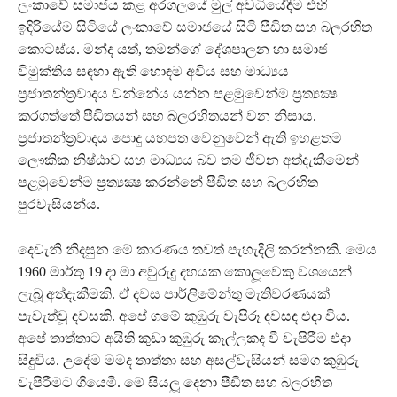
ලංකාවේ සමාජය කළ අරගලයේ මුල් අවධියේදීම එහි
ඉදිරියේම සිටියේ ලංකාවේ සමාජයේ සිටි පීඩිත සහ බලරහිත
කොටස්ය. මන්ද යත්, තමන්ගේ දේශපාලන හා සමාජ
විමුක්තිය සඳහා ඇති හොඳම අවිය සහ මාධ්‍යය
ප‍්‍රජාතන්ත‍්‍රවාදය වන්නේය යන්න පළමුවෙන්ම ප‍්‍රත්‍යක්‍ෂ
කරගත්තේ පීඩිතයන් සහ බලරහිතයන් වන නිසාය.
ප‍්‍රජාතන්ත‍්‍රවාදය පොදු යහපත වෙනුවෙන් ඇති ඉහළතම
ලෞකික නිෂ්ඨාව සහ මාධ්‍යය බව තම ජීවන අත්දැකීමෙන්
පළමුවෙන්ම ප‍්‍රත්‍යක්‍ෂ කරන්නේ පීඩිත සහ බලරහිත
පුරවැසියන්ය.
දෙවැනි නිදසුන මේ කාරණය තවත් පැහැදිලි කරන්නකි. මෙය
1960 මාර්තු 19 දා මා අවුරුදු දහයක කොලූවෙකු වශයෙන්
ලැබූ අත්දැකීමකි. ඒ දවස පාර්ලිමේන්තු මැතිවරණයක්
පැවැත්වූ දවසකි. අපේ ගමේ කුඹුරු වැපිරූ දවසද එදා විය.
අපේ තාත්තාට අයිති කුඩා කුඹුරු කෑල්ලකද වී වැපිරීම එදා
සිදුවිය. උදේම මමද තාත්තා සහ අසල්වැසියන් සමග කුඹුරු
වැපිරීමට ගියෙමි. මේ සියලූ දෙනා පීඩිත සහ බලරහිත