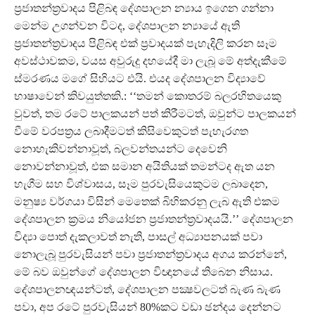
ප‍්‍රජාතන්ත‍්‍රවාදය පිළිබඳ දේශපාලන න්‍යාය ඉගෙන ගන්නා
මෙන්ම උගන්වන විටද, දේශපාලන න්‍යායේ ඇති
ප‍්‍රජාතන්ත‍්‍රවාදය පිළිබඳ එක් ප‍්‍රවාදයක් පැහැදිලි කරන සෑම
අවස්ථාවකම, වයස අවුරුදු දහයේදී මා ලැබූ මේ අත්දැකීමේ
ස්මරණය මගේ සිහියට එයි. එයද දේශපාලන විද්‍යාවේ
භාෂාවෙන් කිවයුත්තකි.: ‘‘තමන් කොතරම් බලරහිතයෙකු
වුවත්, තම රටේ පාලකයන් පත් කිරීමටත්, ඔවුන්ට පාලකයන්
වීමේ වරපත‍්‍රය ලබාදීමටත් කිසිවෙකුටත් පැහැරගත
නොහැකිවන්නාවූත්, බලවන්තයන්ට දෙවෙනි
නොවන්නාවූත්, එක සමාන අයිතියක් තමන්ටද ඇත යන
හැගීම සහ විශ්වාසය, සෑම පුරවැසියෙකුටම ලබාදෙන,
මනුෂ්‍ය වර්ගයා විසින් මෙතෙක් බිහිකරනු ලැබ ඇති එකම
දේශපාලන ක‍්‍රමය නියෝජන ප‍්‍රජාතන්ත‍්‍රවාදයයි.’’ දේශපාලන
විද්‍යා පොත් දැකලාවත් නැති, පාසල් අධ්‍යාපනයක් පවා
නොලැබූ පුරවැසියන් පවා ප‍්‍රජාතන්ත‍්‍රවාදය අගය කරන්නේ,
මේ බව ඔවුන්ගේ දේශපාලන විඥානයේ තිබෙන නිසාය.
දේශපාලනඥයන්ටත්, දේශපාලන පක්‍ෂවලටත් බැණ බැණ
පවා, අප රටේ පුරවැසියන් 80%කට වඩා ඡන්දය දෙන්නට