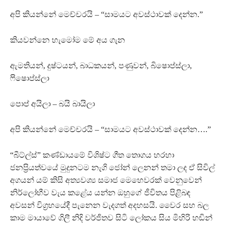
අපි කියන්නේ මෙච්චරයි – “සාමයට අවස්ථාවක් දෙන්න.”
කියවන්නෙ හැමෝම මේ අය ගැන
ඇමතියන්, දුෂ්ටයන්, බාධකයන්, පණුවන්, බිෂොප්ස්ලා,
ෆිෂොප්ස්ලා
පොප් අයිලා – බයි බායිලා
අපි කියන්නේ මෙච්චරයි – “සාමයට අවස්ථාවක් දෙන්න….”
“බීට්ල්ස්” කණ්ඩායමේ විශිෂ්ට ගීත තොගය හරහා
ජනප්‍රියත්වයේ මුදුනටම නැගි ජෝන් ලෙනන් තමා ලද ඒ සිවිල්
අගයන් යම් කිසි අත්‍යවශ්‍ය සමාජ මෙහෙවරක් වෙනුවෙන්
නිර්ලෝභීව වැය කළේය යන්න ඔහුගේ ජීවිතය පිළිබඳ
අවසන් විග්‍රහයේදී පැනෙන වැදගත් අදහසයි. වෛර සහ බල
කාම මායාවේ ගිලී නිදි වර්ජිතව සිටි ලෝකය සිය මිහිරි හඬින්