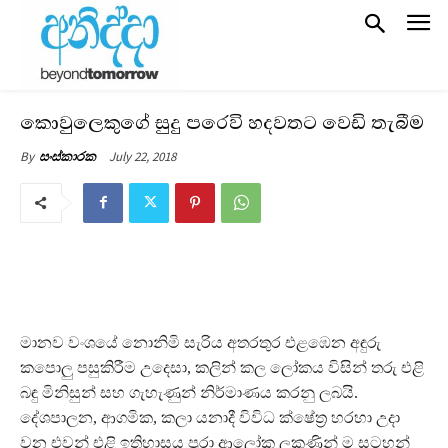
කොවුලෙකුගේ සුදු පරෙවි හදවතට වෙඩි තැබීම
July 22, 2018
By
සංස්කාරක
මානව වංශයේ නොනිමි සැරිය අතරතුර එළඹෙන අඳුරු
කපොලු පසුකිරීම උදෙසා, කලින් කල ලෝකය විසින් තරු එළි
බඳු මිනිසුන් සහ ගැහැණුන් නිර්මාණය කරනු ලබයි.
දේශපාලන, ආගමික, කලා යනාදී විවිධ ක්ෂේත්‍ර හරහා උදා
වන එවන් එළි ඉතිහාසය පුරා ආලෝක ලකුණින් ම සටහන්