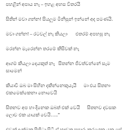
පහළින් අපාය නෑ – ඉහළ අහස විතරයි
සිතින් මවා ගන්න! සියලුම මිනිසුන් ඉන්නේ අද පමණයි.
මවා ගන්න! – රටවල් නෑ කියලා එතරම් අපහසු නෑ
මරන්න මැරෙන්න තරමේ කිසිවක් නෑ
ආගම් කියලා දෙයකුත් නෑ සිතන්න ජීවත්වන්නේ සැම
සාමෙන්
කියාවි ඔබ මා සිහින දකින්නෙකුයැයි මා එය සිතනා
එකමෙක්කෙනා නොවෙයි
සිතනව අප හා දිනෙක ඔබත් එක් වෙයි සිතනව දවසක
ලොව එක යායක් වෙයි…..”
එවන් දැක්මක පිහිටා සිටි ඒ හදවත පසාරු කරගෙන යන සේ