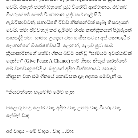
වෙයි. එතැන් පටන් ඔහුගේ යුධ විරෝධී ආස්ථානය, එවකට
වියරුවෙන් මෙන් වියට්නාම් යුද්ධයේ ගැලී සිටි
ඇමරිකාවටත්, ජනාධිපති රිචඩ් නික්සන්ටත් සැබෑ හිසරදයක්
වෙයි. තමා පිටුවහල් කර දැමීමට රාජ්‍ය තාන්ත්‍රිකයන් පිඹුරුපත්
සකසද්දී පවා, සාමය උදෙසා වන සංගීත සටන අත් නොහැරීම
ලෙනන්ගේ විශේෂත්වයයි. ලෙනන්, ලොව පුරා සාම
ක්‍රියාකාරීන්ගේ තේමා ගීතය බවට පත් වූ “සාමයට අවස්ථාවක්
දෙන්න” (Give Peace A Chance) නම් ගීතය නිකුත් කරන්නේ
මේ වකවානුවේදී ය. ඔහුගේ අදීන චින්තනයට හොඳම
නිදසුන වන එම ගීතයේ කොටසක දළ අදහස මෙවැනි ය.
“කියවන්නෙ හැමෝම මේව ගැන
ඔලොගු වාද, ලෝම වාද, අදින වාද, උමතු වාද, වියරු වාද,
ලේබල් වාද
අර වාදය – මේ වාදය ..වාද …වාද