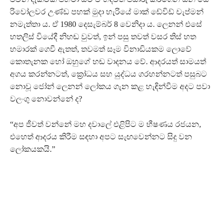
රිවෝලවර උණ්ඩ පහක් මුදා හැරියේ මාක් ඩේවිඩ් චැප්මන්
නමැත්තා ය. ඒ 1980 දෙසැම්බර් 8 වෙනිදා ය. ලෙනන් එසේ
හතලිස් වියේදී නිහඬ වුවත්, ඉන් පසු තවත් වසර තිස් හත
හමාරක් ගෙවී ඇතත්, තවමත් සෑම විනාඩියකම ලොවේ
කොතැනක හෝ ඔහුගේ හඬ වාදනය වේ. ආදරයත් සාමයත්
අගය කරන්නටත්, ක්‍රෝධය සහ යුද්ධය ගරහන්නටත් පසුබට
නොවූ ජෝන් ලෙනන් ලෝකය ගැන කළ හැඳින්වීම අදට පවා
වලංගු නොවන්නේ ද?
“අප ජීවත් වන්නේ මහ දවාලේ එළිපිට ම භීෂණය රජයන,
එහෙත් ආදරය කිරීම සඳහා අපට සැඟවෙන්නට සිදු වන
ලෝකයකයි.”