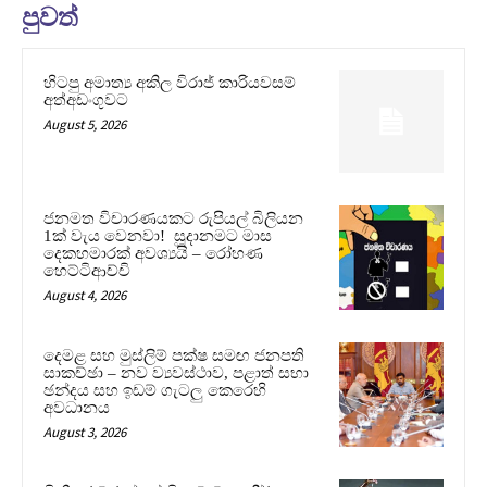
පුවත්
හිටපු අමාත්‍ය අකිල විරාජ් කාරියවසම්
අත්අඩංගුවට
August 5, 2026
ජනමත විචාරණයකට රුපියල් බිලියන
1ක් වැය වෙනවා! සූදානමට මාස
දෙකහමාරක් අවශ්‍යයි – රෝහණ
හෙට්ටිආච්චි
August 4, 2026
දෙමළ සහ මුස්ලිම් පක්ෂ සමඟ ජනපති
සාකච්ඡා – නව ව්‍යවස්ථාව, පළාත් සභා
ඡන්දය සහ ඉඩම් ගැටලු කෙරෙහි
අවධානය
August 3, 2026