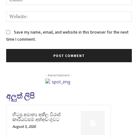
Web
Save my name, email, and website in this browser for the next
time I comment.
- Advertisement -
අලුත් ලිපි
හිටපු අමාත්‍ය අකිල විරාජ්
කාරියවසම් අත්අඩංගුවට
August 5, 2026