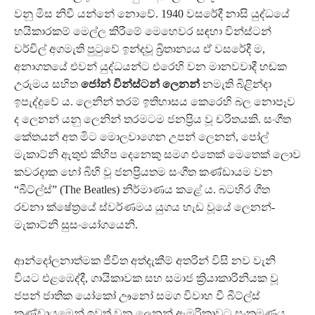
වනු මිස නිවී යන්නේ නොවේ. 1940 වසරේදී නාසි යුද්ධයේ
හයිකාරකම් මෙල්ල කිරීමේ මෙහෙවර සඳහා වින්ස්ටන්
චර්චිල් අගමැති පුටුවේ ඉන්දවූ බ්‍රිතාන්‍යය ඒ වසරේදී ම,
අනාගතයේ එවන් යුද්ධයන්ට එරෙහි වන මානවවාදී හඬක
උරුමය සහිත
ජෝන් වින්ස්ටන් ලෙනන්
නමැති බිළින්දා
ඉපැද්දුවේ ය. ලෙනින් තරම් ඉතිහාසය කෙරෙහි බල නොපෑව
ද ලෙනන් යනු ලෙනින් තරමටම ජනප්‍රිය වූ චරිතයකි. සංගීත
කේතයන් අත මිට මොලවාගෙන උපන් ලෙනන්, පෝල්
මැකාට්නි ඇතුළු කිහිප දෙනෙකු සමග එතෙක් මෙතෙක් ලොව
කවරදාක හෝ බිහි වූ ජනප්‍රියතම සංගීත කණ්ඩායම වන
“බීට්ල්ස්” (The Beatles) නිර්මාණය කළේ ය. බටහිර ගීත
රචනා ක්ෂේත්‍රයේ ස්වර්ණමය යුගය හැඩ වූයේ ලෙනන්-
මැකාට්නි සුසංයෝගයෙනි.
ආන්දෝලනාත්මක ජීවිත අත්දැකීම් අතරින් විසි නව වැනි
වියට එළඹෙද්දී, ගායිකාවක සහ සමාජ ක්‍රියාකාරිනියක වූ
ජපන් ජාතික යෝකෝ ඌනෝ සමග විවාහ වී බීට්ල්ස්
කණ්ඩායමෙන් ඉවත් වන ලෙනන් ඇමරිකාවට සංක්‍රමණය