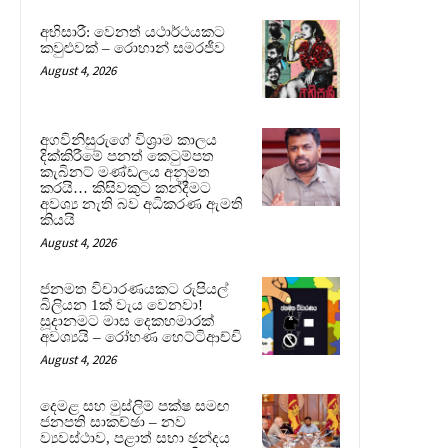
අභිසාරී: වෙනත් යථාර්ථයකට
කවුළුවක් – රොහාන් සමරජීව
August 4, 2026
අගවිනිසුරුගේ විශ්‍රාම කාලය
දික්කිරීමේ පනත් කෙටුම්පත
කැබිනට් මණ්ඩලය අනුමත
කරයි… කිසිවකුට කන්දීමට
අවශ්‍ය නැති බව අධිකරණ ඇමති
කියයි
August 4, 2026
ජනමත විචාරණයකට රුපියල්
බිලියන 1ක් වැය වෙනවා!
සූදානමට මාස දෙකහමාරක්
අවශ්‍යයි – රෝහණ හෙට්ටිආච්චි
August 4, 2026
දෙමළ සහ මුස්ලිම් පක්ෂ සමඟ
ජනපති සාකච්ඡා – නව
ව්‍යවස්ථාව, පළාත් සභා ඡන්දය