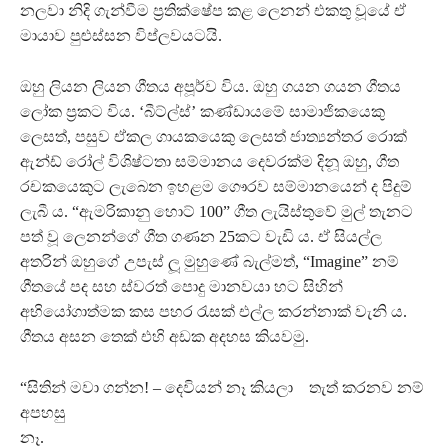
නලවා නිදි ගැන්වීම ප්‍රතික්ෂේප කළ ලෙනන් එකතු වූයේ ඒ
මායාව පුළුස්සන විප්ලවයටයි.
ඔහු ලියන ලියන ගීතය අපූර්ව විය. ඔහු ගයන ගයන ගීතය
ලෝක ප්‍රකට විය. ‘බීට්ල්ස්’ කණ්ඩායමේ සාමාජිකයෙකු
ලෙසත්, පසුව ඒකල ගායකයෙකු ලෙසත් ජාත්‍යන්තර රොක්
ඇන්ඩ් රෝල් විශිෂ්ටතා සම්මානය දෙවරක්ම දිනූ ඔහු, ගීත
රචකයෙකුට ලැබෙන ඉහළම ගෞරව සම්මානයෙන් ද පිදුම්
ලැබී ය. “ඇමරිකානු හොට් 100” ගීත ලැයිස්තුවේ මුල් තැනට
පත් වූ ලෙනන්ගේ ගීත ගණන 25කට වැඩි ය. ඒ සියල්ල
අතරින් ඔහුගේ උපැස් ලූ මුහුණේ බැල්මත්, “Imagine” නම්
ගීතයේ පද සහ ස්වරත් පොදු මානවයා හට සිහින්
අභියෝගාත්මක කස පහර රැසක් එල්ල කරන්නාක් වැනි ය.
ගීතය අසන තෙක් එහි අඩක අදහස කියවමු.
“සිතින් මවා ගන්න! – දෙවියන් නෑ කියලා තැත් කරනව නම්
අපහසු
නෑ.