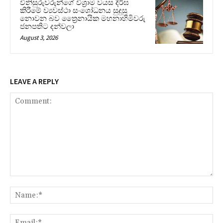
විනිසුරුවරුන්ගේ විශ්‍රාම වයස දීර්ඝ
කිරීමේ ව්‍යවස්ථා සංශෝධනය සුදුසු
නොවන බව ත්‍රෛනායික මහනාහිමිවරු
ජනපතිට දන්වලා
August 3, 2026
LEAVE A REPLY
Comment:
Na
Ema