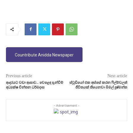
Countribute Anidda Newspaper
Previous article
Next article
ආදරයට වඩා ආසාව.. වෙළෙඳ දැන්වීම්
ස්ටුඩියෝ එක අස්සේ කරන ෆිල්ම්වලත්
අධ්‍යක්ෂ චින්තන ධර්මදාස
ජීවිතයක් තියෙනවා බිමල් දුෂ්මන්ත
- Advertisement -