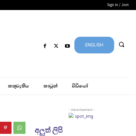
Sign in / Join
ENGLISH
කතුවැකිය
කාටූන්
විඩීයෝ
- Advertisement -
අලුත් ලිපි