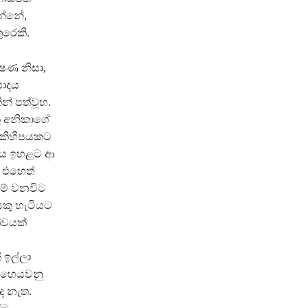
න්නේ,
ුරෙකි.
‍ෂණ නිසා,
පාදය
න් පත්වූහ.
කු අනිකාගේ
ව කිහිපයකට
 බලය ඉහළට ආ
, එහෙත්
මේ වනවිට
යකු හැටියට
්වයක්
 ඉල්ලා
මෙහෙයවනු
ද නැත.