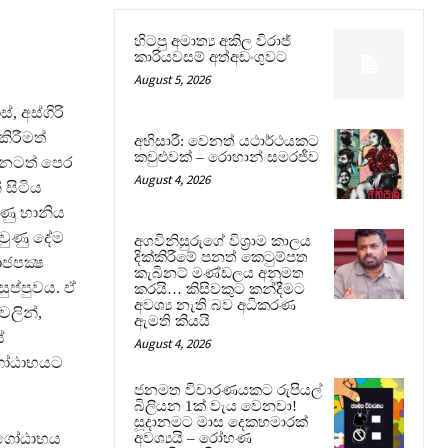
හිටපු අමාත්‍ය අකිල විරාජ්
කාරියවසම් අත්අඩංගුවට
August 5, 2026
 අස්ගිරි
ිරීමත්
අභිසාරී: වෙනත් යථාර්ථයකට
කවුළුවක් – රොහාන් සමරජීව
න්නටත් පෙර
August 4, 2026
 සිටිය
ුණු හානිය
 වුණු දේම
අගවිනිසුරුගේ විශ්‍රාම කාලය
දික්කිරීමේ පනත් කෙටුම්පත
ජපක්‍ෂ
කැබිනට් මණ්ඩලය අනුමත
ුප්පුවය. ඒ
කරයි… කිසිවකුට කන්දීමට
අවශ්‍ය නැති බව අධිකරණ
වලින්,
ඇමති කියයි
ේ
August 4, 2026
 ගෝඨාභයට
ජනමත විචාරණයකට රුපියල්
බිලියන 1ක් වැය වෙනවා!
සූදානමට මාස දෙකහමාරක්
, ගෝඨාභය
අවශ්‍යයි – රෝහණ