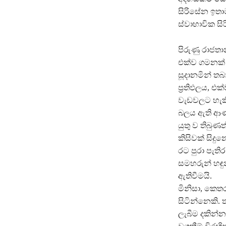
සිරිසේන ඉතා
ස්වාභාවික ස
පිරුණු රාජතා
එක්ව ගමනක් 
සූදානමින් තබ
ප‍්‍රතිඵලය, 
වැඩවලට හැකි 
බලය ඇති ආණ්ඩ
යුතු ව තිබුණ
කිසිවක් සි
රට පුරා පැති
සමහරුන් හඳු
ඇතිවීමයි.
මිනිසා, කෙත
සිටින්නෙකි
ලැබීම දකින්න