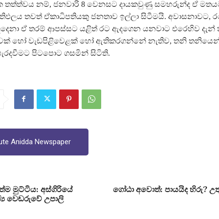
 තත්ත්වය නම්, ජනවාරි 8 වෙනසට දායකවුණු සමහරුන්ද ඒ මතය
 ප‍්‍රතිඵලය තවත් ඒකාධිපතියකු ජනතාව ඉල්ලා සිටීමයි. අවාසනාවට, 
ෙනා ඒ තරම් ආපස්සට යළිත් රට ඇදගෙන යනවාට එරෙහිව දැන් ක
ක් හෝ වැඩපිළිවෙළක් හෝ ඇතිකරගන්නේ නැතිව, තනි තනියෙන
ැරදවීමට පිටපොට ගසමින් සිටිති.
ute Anidda Newspaper
ම මුට්ටිය: අස්ගිරියේ
ගෝඨා අවොත්: පායයිද හිරු? උතු
්‍ය වෙඬරුවේ උපාලි