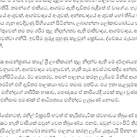
තය. ඒ නිසා, හැම මිනිසකු තුළම මේ අනුන්ගෙන් පාලනය වීමේ හැඟ
තියි. තමන්ගේ ජාතියට, ආගමට ඇති දැඩිතර බැඳීමත් ඒ වාගේය. හැ
යේ අංශුවක්, ආගම්වාදයේ අංශුවක්, අන්තවාදයේ අංශුවක් හෝ තිබිය 
 ගැන අවදිවුණු සිහියෙන් සිටින්නා, ලබාගන්නා ලෝකාවබෝධය 
ේතුවෙන් තම තම ශරීර තුළ නිදන්ගතව ඇති ජාතිවාදය, ආගම්වාදය, 
වත්වා ගනියි. ඉවසීම පුරුදු පුහුණු කළවුන් ක්‍රෝධය, ද්වේෂය මැඬප
ි.
‍ෂ ආමන්ත‍්‍රණය කළේ ශ‍්‍රී ලාංකිකයන් තුළ නිදන්ව ඇති මේ දුර්ගුණය
ෙනුවෙ න්, ආගම්වාදය වෙනුවෙන්, හැකි සෑම අවස් ථාවකදීම අන්ත
නීසිටියේය. ඊට අමතරව, තමන් පාලනය කරනු ලැබීමේ මිනිස් ආ
කරමින් එහි දැඩිතර පාලකයා බවට තමාම පත්විය. එය ඉතා සැලසුම්කර 
. මහින්දගේ ශාරීරික භාෂාව, පෞරුෂය ඒ කාරියේදී යමක් කළා වුණ
, එනිසාම පමණක් ඒ ආධිපත්‍යය මහින්දට ලැබුණේ නොවේ.
ිරිසේනටත්, රනිල් වික‍්‍රමසිංහටත් ඒ කැරිස්මැටික ස්වභාවය තිබුණේ
්‍ෂට නැති වාසියක් ඔවුන් වෙත තිබුණේය. එනම්, ඔවුන් වටා සිටි 
(සියල්ලන් නොවේ) තමන්ව පාලනය කරනු ලැබිය යුතුයැයි සිතන අ