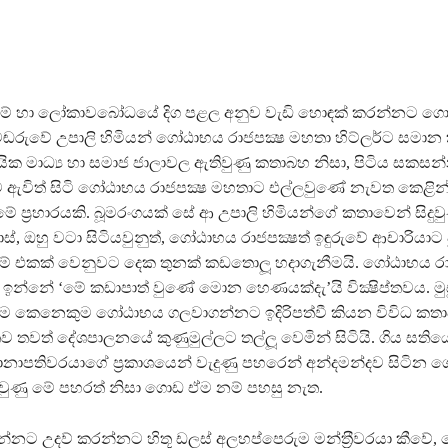
ේ හා ලෝකාවබෝධයේ දිග පළල අනුව වැඩි හොඳක් කරන්නට ගොස්,
රුවේ උපාලි හිමියන් ගෝඨාභය රාජපක්‍ෂ මහතා හිට්ලර්ට සමාන ක
රදායික මාධ්‍ය හා සමාජ ජාලාවල ඇතිවුණු කතාබහ නිසා, පිටිය සකස
ට ඇවිත් සිටි ගෝඨාභය රාජපක්‍ෂ මහතාට එල්ලවුණේ නැවත කෙළින්
ප‍්‍රහාරයකි. බූමරංගයක් සේ ආ උපාලි හිමියන්ගේ කතාවෙන් සිදුව
 ඔහු වටා සිටියවුනුත්, ගෝඨාභය රාජපක්‍ෂත් ඉඳුරුවේ ආචාරියාට
් එකක් වෙනුවට දෙක තුනක් කඩතොලූ හදාගැනීමයි. ගෝඨාභය රා
් ඉන්නේ ‘මේ කඩාපාත් වුණේ මොන හෙණයක්දැ’යි වික්‍ෂිප්තවය. මුස
හැම කෙනෙකුම ගෝඨාභය ගලවාගන්නට ඉදිරිපත්වී කියන විවිධ කතා
තවත් දේශපාලනයේ කුණුමුල්ලට තල්ලූ වෙමින් සිටියි. ගිය සතිය
ානාපතිවරයාගේ ප‍්‍රකාශයෙන් වැදුණු පහරෙන් අන්දමන්දව සිටින
ුණු මේ පහරත් නිසා ගොඩ ඒම නම් පහසු නැත.
්නට උදව් කරන්නට හිතූ ඩලස් අලහප්පෙරුම මන්ත‍්‍රීවරයා කීවේ