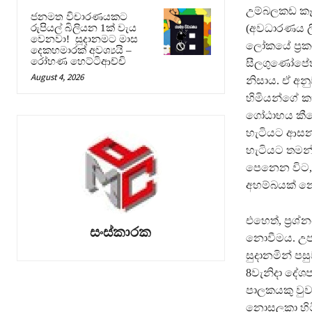
උම්බලකඩ කෑල
ජනමත විචාරණයකට
(අවධාරණය ලි
රුපියල් බිලියන 1ක් වැය
වෙනවා! සූදානමට මාස
ලෝකයේ ප‍්‍ර
දෙකහමාරක් අවශ්‍යයි –
රෝහණ හෙට්ටිආච්චි
සීලගුණෝපේත ප
August 4, 2026
නිසාය. ඒ අන
හිමියන්ගේ ක
ගෝඨාභය කීවේ
හැටියට ආසනාර
හැටියට තමන්
පෙනෙන විට, 
අහම්බයක් 
එහෙත්, ප‍්‍
සංස්කාරක
නොවීමය. උපා
සුදානමින් ප
8වැනිදා දේශ
පාලකයකු වුවම
නොසලකා හිටින