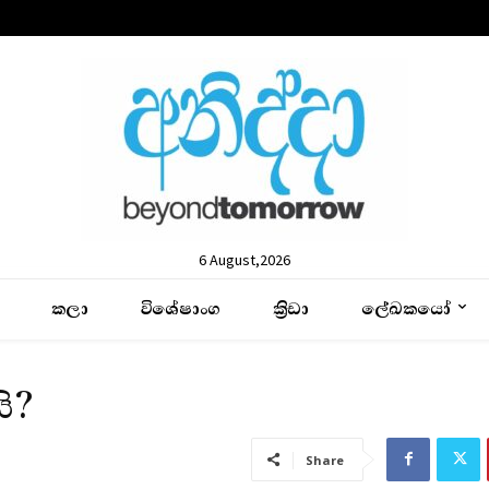
6 August,2026
කලා
විශේෂාංග
ක්‍රිඩා
ලේඛකයෝ
ි?
Share