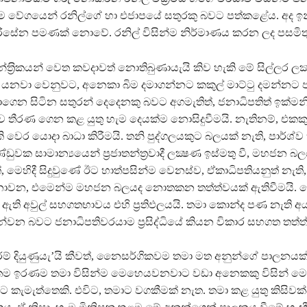
ම වේගයෙන් රනිල්ගේ හා එජාපයේ සතුරකු බවට පත්කළේය. අද ඉ
ිරිසේන පමණක් නොවේ. රනිල් විසින්ම නිර්මාණය කරන ලද පසමිත
න්ත‍්‍රිකයන් වෙත කවදාවත් නොතිබුණායැයි කිව හැකි මේ සිල්ලර ලක්
යනවා වෙනුවට, අනෙකා බිම දමාගන්නට කකුල් මාට්ටු දමන්නට 
ාගෙන සිටින සතුරන් දෙදෙනකු බවට අගමැතිත්, ජනාධිපතිත් ඉක්මනි
එක්ව තීරණ ගෙන කළ යුතු හැම දෙයක්ම නොසිදුවීමයි. නැතිනම්, එක
වෙර යොදා බාධා කිරීමයි. තනි පුද්ගලයකුට බලයක් නැති, පාර්ශ්
ුවක සාමාන්‍යයෙන් ප‍්‍රජාතන්ත‍්‍රවාදී ලක්‍ෂණ ඉස්මතු වී, මහජන
ත්, මෙහිදී සිදුවුණේ ඊට හාත්පසින්ම වෙනස්ව, ඒකාධිපතියනුත් නැති
දුනොවන, එමෙන්ම මහජන බලයද නොතකන තත්ත්වයක් ඇතිවීමයි. 
ර ඇති අවුල් සහගතභාවය එහි ප‍්‍රතිඵලයයි. තමා කොන්ද පණ නැති අ
න්වන බවට ජනාධිපතිවරයාම ප‍්‍රසිද්ධියේ කියන විකාර සහගත තත්ත
රම් දියුණුයැ’යි කීවත්, නෛසර්ගිකවම තමා මත අනුන්ගේ පාලනයක්
. තම ඉරණම තමා විසින්ම මෙහෙයවනවාට වඩා අනෙකකු විසින් 
ට කැමැත්තෙකි. එවිට, තමාට වගකීමක් නැත. තමා කළ යුතු කිසිවක්