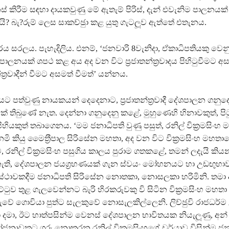
කිරීම සඳහා දායකවුණු මේ ඇතැම් පිරිස්, දැන් එවැනිම පාලනයක්
ි? බැ?රුම් ලෙස සාකච්ඡුා කළ යුතු ගැටලූව ඇත්තේ එතැනය.
ය සරලය. පැහැදිලිය. එනම්, ‘ජනවාරි 8වැනිදා, ඒකාධිපතියකු වෙ
රවාදී පාලනයක් ශපථ කළ අය අද වන විට ප‍්‍රජාතන්ත‍්‍රවාදය පිහිටුවීමට අ
න්ත‍්‍රවාදීන් වීමට අසමත් වීමත්’ යන්නය.
ට පත්වුණු නායකයන් දෙදෙනාට, ප‍්‍රජාතන්ත‍්‍රවාදී දේශපාලන ගනුද
ක් තිබුණේ නැත. දෙන්නා ගනුදෙනු කළේ, මුහුණෙහි හිනාවකුත්, ප
හියකුත් තබාගෙනය. ‘මම ජනාධිපති වුණු පසුත්, රනිල් වික‍්‍රමසිංහ
මි කියු මෛත‍්‍රීපාල සිරිසේන මහතා, අද වන විට වික‍්‍රමසිංහ මහතාගේ
, රනිල් වික‍්‍රමසිංහ පසුගිය කාලය පුරාම ගතකළේ, තමන් ලදැයි කි
ති, දේශපාලන ජයග‍්‍රහණයක් ගැන ස්වයං මෝහනයට හා උඩඟුභා
ස්ථාවකදීම ජනාධිපති සිරිසේන නොතකා, නොසලකා හරිමිනි. තමා
්ටුව තුළ ගැලවෙන්නට බැරි හිරකරුවකු වි සිටින වික‍්‍රමසිංහ මහතා
 ගොවියා පුත්ට සැලකුවේ නොසැලකිල්ලෙනි. ලිච්ඡුවි රාජධර්ම 
ා දමා, ඊට හාත්පසින්ම වෙනස් දේශපාලන භාවිතයක නියැලූණු, අන්
ාවකට ගරු නොකරන රනිල් වික‍්‍රමසිංහගේ චර්යාව විසින්ම ජන