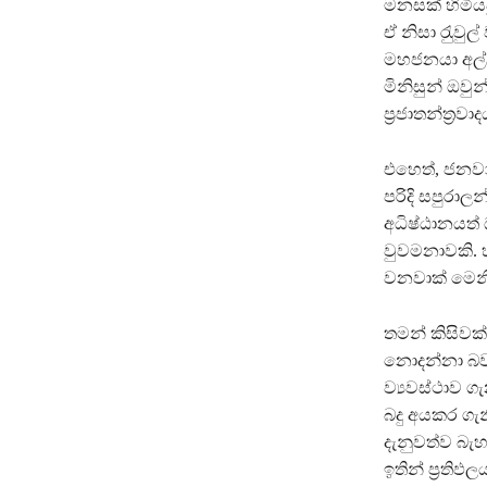
මනසක් හිමිය
ඒ නිසා රැුව
මහජනයා අල්
මිනිසුන් ඔවුන
ප‍්‍රජාතන්ත‍්
එහෙත්, ජනවාර
පරිදි සපුරා
අධිෂ්ඨානයත්
වුවමනාවකි. 
වනවාක් මෙනි
තමන් කිසිවක
නොදන්නා බව
ව්‍යවස්ථාව ග
බදු අයකර ගැ
දැනුවත්ව බැහ
ඉතින් ප‍්‍රත