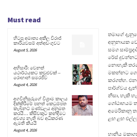
Must read
තමාගේ දැනුම
හිටපු අමාත්‍ය අකිල විරාජ්
අනුනායක වෙඬ
කාරියවසම් අත්අඩංගුවට
සමග සාම්ප‍්‍
August 5, 2026
රේස් දුවන්න
නොහැකි තරමේ 
අභිසාරී: වෙනත්
මකන්නට ගොස්,
යථාර්ථයකට කවුළුවක් –
රොහාන් සමරජීව
කරගත්හ. එනම
August 4, 2026
පාර්ශ්වය දැන
නිසා, හැකි 
අගවිනිසුරුගේ විශ්‍රාම කාලය
ගෝඨාභයම තව 
දික්කිරීමේ පනත් කෙටුම්පත
කැබිනට් මණ්ඩලය අනුමත
අමෙරිකානු ත
කරයි… කිසිවකුට කන්දීමට
ළඟ ළඟ එල්ලව
අවශ්‍ය නැති බව අධිකරණ
ඇමති කියයි
August 4, 2026
හානිය මකාගන