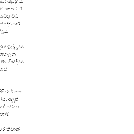
වෝ ඔවුහුය.
ායාම කොට ඒ
 වෙනුවට
යේ තිබුණේ,
දුය.
‍රය ඉල්ලූමේ
දේශපාලන
ණා විසඳීමේ
හත්
සිවක් තමා
. අලූත්
 හෝ වේවා,
ෙනාම
ෙර කීවාක්