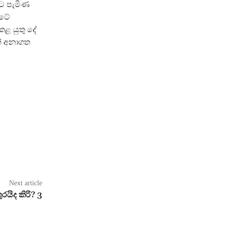
ට පැමිණ
රටේ
ළ යුතු දේ
් අනාගත
Next article
රයිද කිරි? 3