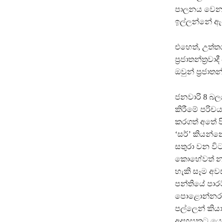
පාලනය වෙනස් 
ඉල්ලන්නේ ඇය
එහෙත්, උත්තර
ප‍්‍රජාතන්ත‍්‍
ඔවුන් ප‍්‍රජාත
ජනවාරි 8 බලය
කිරීමේ පරිචය
කරගත් අතේ පි
‘සර්’ කියන්නෙ
සතුරා වන විට
කොහේවත් නැ
හැකි සෑම අව
පන්තියේ පාරට
පොළොන්නරුවේ
පල්ලෙන් කිය
අදහසකට යෝජන