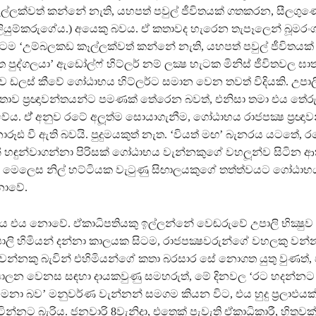
්ලක්වත් කන්නේ නැති, යහපත් පවුල් ජීවිතයක් ගතකරන, සීලග
යුම්කරුගේය.) අයෙකු බවය. ඒ කතාවද හැරෙන තැපෑලෙන් බූමරං
කටම ‘උම්බලකඩ කෑල්ලක්වත් කන්නේ නැති, යහපත් පවුල් ජීවිතයක
ුද්ගලයා’ ඇඩෝල්ෆ් හිට්ලර් නම් ලක්‍ෂ හැටක මිනිස් ජීවිතවල ඝා
ුව ඩලස් කීවේ ගෝඨාභය හිට්ලර්ට සමාන වෙන තවත් විදියකි. උපාල
තාව ප‍්‍රඥාවන්තයන්ට පමණක් තේරෙන බවත්, එනිසා තමා එය තේරුම
ය. ඒ් අනුව රටේ අලූත්ම සොයාගැනීම, ගෝඨාභය රාජපක්‍ෂ ප‍්‍රඥා
ූඪ වී ඇති බවයි. පුදුමයකුත් නැත. ‘වියත් මඟ’ බැනරය යටතේ, ර
 හඳුන්වාගන්නා පිරිසක් ගෝඨාභය වැන්නකුගේ වහලූන්ව සිටින 
මෙලෙස නිල් හට්ටියක වැටුණු සිඟාලයකුගේ තත්ත්වයට ගෝඨාභය
නොවේ.
රශ්නය එය නොවේ. ඒකාධිපතියකු ඉල්ලන්නේ වෙඬරුවේ උපාලි භික්‍ෂු
ලි හිමියන් දන්නා කාලයක සිටම, රාජපක්‍ෂවරුන්ගේ වහලකු වන්
සුවන්නකු බැවින් එහිමියන්ගේ කතා බරසාර සේ නොගත යුතු වුණත්,
පාලන වෙනස සඳහා දායකවුණු සමහරුත්, මේ දිනවල ‘රට හදන්නට 
නා බව’ මනුවර්ණ වැන්නන් සමගම කියන විට, එය හුදු ප‍්‍රලාඵයක
්නට බැරිය. ජනවාරි 8වැනිදා, එතෙක් පැවැති ඒකාධිකාරී, හිතුවක