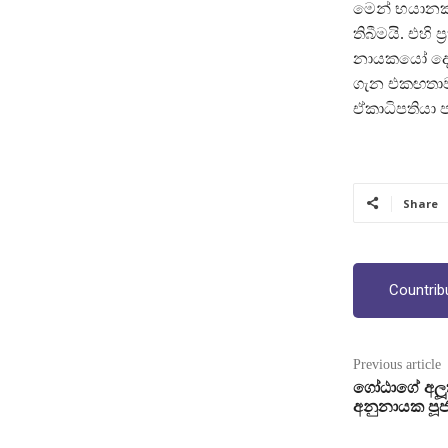
මෙන් භයානක
තිබීමයි. එහි
නායකයෝ දෙද
ගැන එකඟතාව
ඒකාධිපතියා ප
Share
Countrib
Previous article
ගෝඨාගේ අලූත්
අනුනායක පූජ