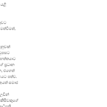
 යළි
නුවට
සමත්වීමත්,
ෙනුවක්
ිටුපසට
 මහත්තයාට
 ප‍්‍රධාන
යන, එහෙත්
වයට පත්ව.
 අයත් සමාජ
උඩින්
 කිසිවකුගේ
ාධිපති