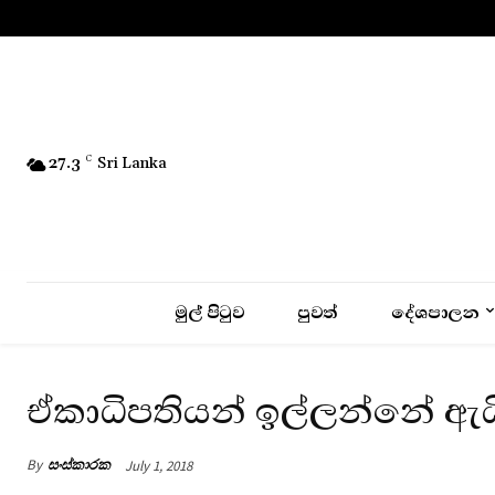
No menu items!
27.3
C
Sri Lanka
මුල් පිටුව
පුවත්
දේශපාලන
ඒකාධිපතියන් ඉල්ලන්නේ ඇය
By
සංස්කාරක
July 1, 2018