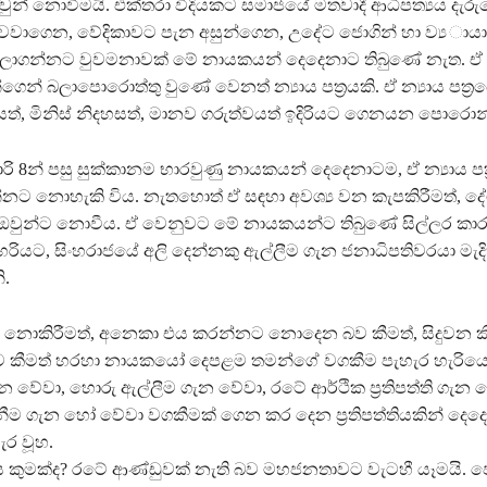
වුන් නොවීමයි. එක්තරා විදියකට සමාජයේ මතවාදී ආධිපත්‍යය දැරු
ුල් වවාගෙන, වේදිකාවට පැන අසුන්ගෙන, උදේට ජොගින් හා ව්‍ය 
ලාගන්නට වුවමනාවක් මේ නායකයන් දෙදෙනාට තිබුණේ නැත. ඒ
්ගෙන් බලාපොරොත්තු වුණේ වෙනත් න්‍යාය පත‍්‍රයකි. ඒ න්‍යාය පත‍්‍ර
‍රවාදයත්, මිනිස් නිදහසත්, මානව ගරුත්වයත් ඉදිරියට ගෙනයන පොරොන්
ි 8න් පසු සුක්කානම භාරවුණු නායකයන් දෙදෙනාටම, ඒ න්‍යාය පත‍්
ලන්නට නොහැකි විය. නැතහොත් ඒ සඳහා අවශ්‍ය වන කැපකිරීමත්, 
 ඔවුන්ට නොවීය. ඒ වෙනුවට මේ නායකයන්ට තිබුණේ සිල්ලර කාර
හරියට, සිංහරාජයේ අලි දෙන්නකු ඇල්ලීම ගැන ජනාධිපතිවරයා මැදි
.
් නොකිරීමත්, අනෙකා එය කරන්නට නොදෙන බව කීමත්, සිදුවන කි
 කීමත් හරහා නායකයෝ දෙපළම තමන්ගේ වගකීම පැහැර හැරියෝය
ැන වේවා, හොරු ඇල්ලීම ගැන වේවා, රටේ ආර්ථික ප‍්‍රතිපත්ති ගැන
නීම ගැන හෝ වේවා වගකීමක් ගෙන කර දෙන ප‍්‍රතිපත්තියකින් දෙද
ැර වූහ.
ිඵලය කුමක්ද? රටේ ආණ්ඩුවක් නැති බව මහජනතාවට වැටහී යෑමයි. ප