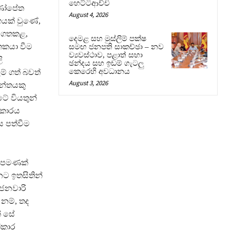
හෙට්ටිආච්චි
ුණෝපේත
August 4, 2026
ගයක් වුණේ,
් ගතකළ,
දෙමළ සහ මුස්ලිම් පක්ෂ
තකයා වීම
සමඟ ජනපති සාකච්ඡා – නව
ව්‍යවස්ථාව, පළාත් සභා
ි
ඡන්දය සහ ඉඩම් ගැටලු
කෙරෙහි අවධානය
් ගත් බවත්
August 3, 2026
වන්තයකු
ටේ වියතුන්
ආකාරය
 පත්වීම
ව පමණක්
නට ඉතසිතින්
 ජනවාරි
නම්, තද
් සේ
්කාර