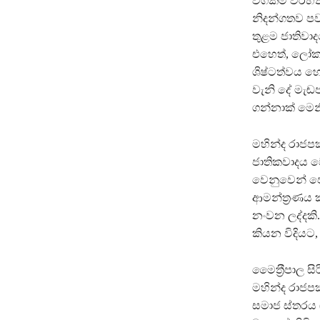
වගකීම් විරහි
නිදන්ගතව පව
තුළම ජාතිවාද
එහෙත්, ලෝකය
ශිෂ්ටත්වය හ
වැනි දේ මැඬප
ගන්නාක් මෙන
මහින්ද රාජපක්
ජාතිකවාදය ව
වෙනුවෙන් පෙ
ආමන්ත‍්‍රණය 
නංවන ලද්දකි
කියන විදියට
මෛත‍්‍රීපාල ස
මහින්ද රාජපක
සමාජ ස්තරය 