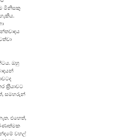
ීම
ම මිනිසකු
හැකිය.
හා
අන්තවාදය
වත්වා
න්ටය. ඔහු
වාදයන්
ශාවටද
ක‍්‍රියාවට
ත්, සමහරුන්
 නැත. එහෙත්,
තීරණාත්මක
න්දමේ වහල්