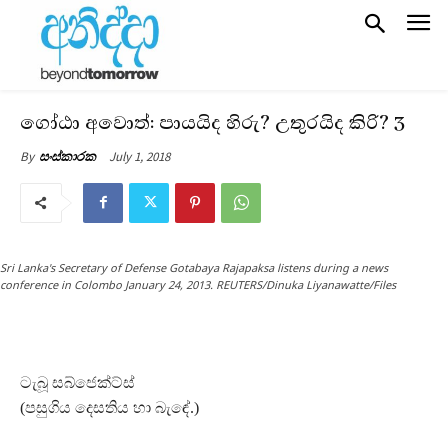
ගෝඨා අවොත්: පායයිද හිරු? උතුරයිද කිරි? 3
July 1, 2018
By
සංස්කාරක
Sri Lanka's Secretary of Defense Gotabaya Rajapaksa listens during a news
conference in Colombo January 24, 2013. REUTERS/Dinuka Liyanawatte/Files
ටැබූ සබ්ජෙක්ට්ස්
(පසුගිය දෙසතිය හා බැඳේ.)