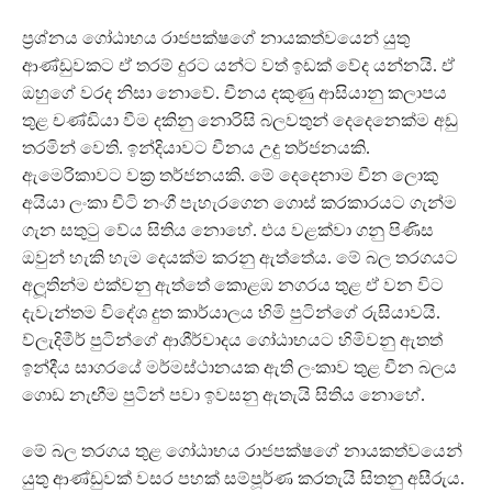
ප‍්‍රශ්නය ගෝඨාභය රාජපක්ෂගේ නායකත්වයෙන් යුතු
ආණ්ඩුවකට ඒ තරම් දුරට යන්ට වත් ඉඩක් වේද යන්නයි. ඒ
ඔහුගේ වරද නිසා නොවේ. චීනය දකුණු ආසියානු කලාපය
තුළ චණ්ඩියා වීම දකිනු නොරිසි බලවතුන් දෙදෙනෙක්ම අඩු
තරමින් වෙති. ඉන්දියාවට චීනය උදු තර්ජනයකි.
ඇමෙරිකාවට වක‍්‍ර තර්ජනයකි. මේ දෙදෙනාම චීන ලොකු
අයියා ලංකා චීටි නංගී පැහැරගෙන ගොස් කරකාරයට ගැන්ම
ගැන සතුටු වේය සිතිය නොහේ. එය වළක්වා ගනු පිණිස
ඔවුන් හැකි හැම දෙයක්ම කරනු ඇත්තේය. මේ බල තරගයට
අලූතින්ම එක්වනු ඇත්තේ කොළඹ නගරය තුළ ඒ වන විට
දැවැන්තම විදේශ දුත කාර්යාලය හිමි පුටින්ගේ රුසියාවයි.
ව්ලැදිමීර් පුටින්ගේ ආශීර්වාදය ගෝඨාභයට හිමිවනු ඇතත්
ඉන්දීය සාගරයේ මර්මස්ථානයක ඇති ලංකාව තුළ චීන බලය
ගොඩ නැඟීම පුටින් පවා ඉවසනු ඇතැයි සිතිය නොහේ.
මේ බල තරගය තුළ ගෝඨාභය රාජපක්ෂගේ නායකත්වයෙන්
යුතු ආණ්ඩුවක් වසර පහක් සම්පූර්ණ කරතැයි සිතනු අසීරුය.