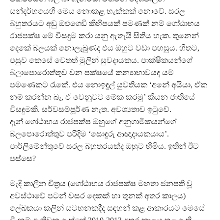
සන්දර්භයෙහි මෙය නොකළ හැක්කක් නොවේ. සරල
බහුතරයට අඩු ඔළුගෙඩි කිහිපයක් පමණක් නම් ගෝඨාභය
රාජපක්ෂ මේ විසඳුම කරා යනු ඇතැයි සිතිය හැක. තුනෙන්
දෙකේ බලයක් නොලැබුණද එය ඔහුට වඩා පහසුය. හිතට,
පසුව කෙසේ වෙතත් මුලින් සුවදායකය. පාක්ෂිකයන්ගේ
බලාපොරොත්තුව වන පක්ෂයේ කන්‍යාභාවයද යම්
පමණෙකට රැකේ. එය නොඉඳුල් යුවතියක ‘අනේ අයියා, ඒක
නම් කරන්න බෑ, ඒ වෙනුවට මේක කරමු’‍ කියන ජාතියේ
විසඳුමකි. සර්වසම්පූර්ණ නැත. අවශ්‍යතාව ඉටුවේ.
දැන් ගෝඨාභය රාජපක්ෂ ඔහුගේ අනුගාමිකයන්ගේ
බලපොරොත්තුව පරිදිම ‘සොඳුරු ආඥාදායකයාය’‍.
පාර්ලිමේන්තුවේ සරල බහුතරයක්ද ඔහුට හිමිය. ඉතින් ඊට
පස්සෙ?‍
මැදි කාලීන චිත‍්‍රය (ගෝඨාභය රාජපක්ෂ මහතා ජනපති වූ
අවස්ථාවේ පටන් වසර දෙකක් හා තුනක් අතර කාලය)
ලේඛකයා කලින් සටහනකදීද සඳහන් කළ ආකාරයට මෙසේ