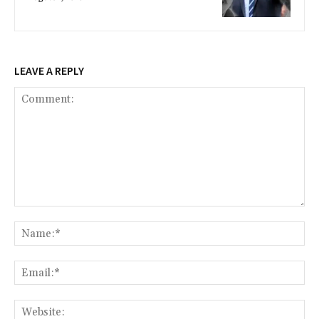
LEAVE A REPLY
Comment:
Na
Ema
Web