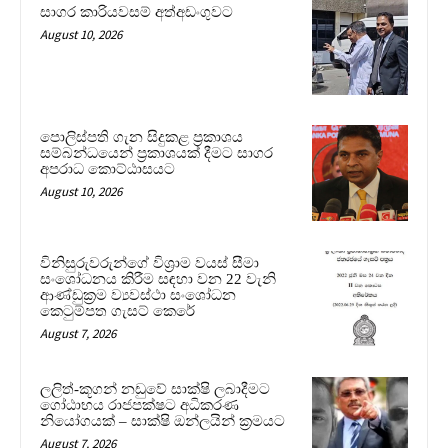
සාගර කාරියවසම් අත්අඩංගුවට
August 10, 2026
පොලිස්පති ගැන සිදුකළ ප්‍රකාශය
සම්බන්ධයෙන් ප්‍රකාශයක් දීමට සාගර
අපරාධ කොට්ඨාසයට
August 10, 2026
විනිසුරුවරුන්ගේ විශ්‍රාම වයස් සීමා
සංශෝධනය කිරීම සඳහා වන 22 වැනි
ආණ්ඩුක්‍රම ව්‍යවස්ථා සංශෝධන
කෙටුම්පත ගැසට් කෙරේ
August 7, 2026
ලලිත්-කූගන් නඩුවේ සාක්ෂි ලබාදීමට
ගෝඨාභය රාජපක්ෂට අධිකරණ
නියෝගයක් – සාක්ෂි ඔන්ලයින් ක්‍රමයට
August 7, 2026