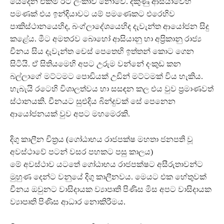
යෙදෙන එකම රට ලංකාව නොවේ. දකුණු ආසියාවෙහි
පමණක් එය ඉන්දියාවට යම් පමණෙකට එරෙහිව
පාකිස්ථානයෙහිද, බංග්ලාදේශයෙහිද දැවැන්ත ආයෝජන සිදු
කළේය. මීට අමතරව බොහෝ ආසියානු හා අප‍්‍රිකානු රාජ්‍ය
චීනය සිය දැවැන්ත චෙස් පෙතෙහි ඉත්තන් කොට ගෙන
සිටියි. ඒ සිතියමෙහි අපට උරුම වන්නේ දංකුඩ කන
බල්ලාගේ මට්ටමට පොඩියක් උඩින් මට්ටමක් විය හැකිය.
හැබැයි රටෙහි විශාලත්වය හා සසඳන කල එය වුව ප‍්‍රමාණවත්
ස්ථානයකි. චීනයට සුළුදිය බින්දුවක් සේ පෙනෙන
ආයෝජනයක් වුව අපට මහමෙරකි.
දිගු කාලීන චිත‍්‍රය (ගෝඨාභය රාජපක්ෂ මහතා ජනපති වූ
අවස්ථාවේ පටන් වසර පහකට පසු කාලය)
මේ අවස්ථාව යටතේ ගෝඨාභය රාජපක්ෂට අසීරුතාවන්ට
මුහුණ දෙන්ට වනුයේ දිගු කාලීනවය. මෙයට එක හේතුවක්
චීනය ඔවුනට වාසිදායක ව්‍යාපෘති පිණිස මිස අපට වාසිදායක
ව්‍යාපෘති පිණිස ආධාර නොකිරීමය.