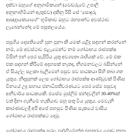
දක්වා ඔහුගේ අනුගාමිකයන් (වෙඬරුවේ උපාලි
අනුනාහිමියන් ඇතුළුව) දකිනු රිසි සේ ‘සොඳුරු
ආඥාදායකයාගේ’‍ භූමිකාව ඔහුට රඟපාන්ට අවස්ථාව
ලැබෙන්නේද මේ පසුතලයේය.
පසුගිය දෙසතියෙහි පුන පුනා කී යමක් යළිදු සඳහන් කරන්නේ
නම්, මේ අවස්ථාව එළැඹෙන්ට නම් ගෝඨාභය රාජපක්ෂ
විසින් ඉන් පෙර සැපිරිය යුතු අවශ්‍යතා රාශියක් වේ. මේ එක
එක සඳහන් කිරීමේ අදහසක් නැතද, නිගමනවලට බසින්නේ
ඒ සියල්ල සලකා බැලීමෙන් පසුව පව පාඨකයා සිහි තබා ගත
යුතුය. නිදසුනක් ලෙස ගෝඨාභය රාජපක්ෂ ආණ්ඩුවක් පිණිස
චීනයේ උදු සහාය ජනාධිපතිවරණයට පෙර සේම පසුවද
අනිවාර්ය සාධකයකි. එසේම මුස්ලිම් ඡන්දවලින් 30-40%ක්
වත් දිනා ගැනීමේ හැකියාව ඔහු සතු විය යුතුය. මෙවැනි
කාරණාවලදී අපි අපේ පහසුව පිණිස සැකයේ වාසිය
ගෝඨාභය රාජපක්ෂට දෙමු.
ගෝඨාභය රාජපක්ෂ සරල පාර්ලිමේන්තු බහුතරය ගොඩ නඟා