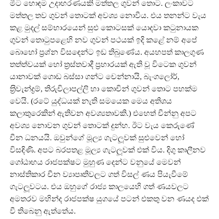
මීට හොඳම උදාහරණයකි මත්තල ගුවන් තොට. ලංකාවට
මත්තල තව ගුවන් තොටක් අවශ්‍ය නොවීය. එය තනන්ට වැය
කළ මුදල් සම්භාරයෙන් සුළු කොටසක් යොදවා කටුනායක
ගුවන් තොටුපළෙහි නව ගුවන් පථයක් ඉදි කළේ නම් අපේ
බොහෝ ප‍්‍රශ්න විසඳෙන්ට ඉඩ තිබුණේය. අයහපත් කාලගුණ
තත්ත්වයක් හෝ ත‍්‍රස්තවාදී ප‍්‍රහාරයක් ඇති වූ විටෙක ගුවන්
යානාවක් ගොඩ බස්සා ගන්ට චෙන්නායි, බැංගලෝර්,
ත‍්‍රිවැන්ද්‍රම්, තිරුචිලාපල්ලි හා කොචින් ගුවන් තොට පහක්ම
වෙයි. (රටේ යුද්ධයක් නැති සමයෙක මෙය අතිශය
කලාතුරෙකින් ඇතිවන අවශ්‍යතාවකි.) එහෙත් චීන්නු අපට
අවශ්‍ය නොවන ගුවන් තොටක් දුන්හ. ඊට වැය කෙරුණේ
චීන ධනයයි. ඔවුන්ගේ මූල්‍ය ගැටලූවක් සුළුවෙන් හෝ
විසඳිණි. අපට බරපතළ මූල්‍ය ගැටලූවක් එක් විය. දිගු කාලීනව
ගෝඨාභය රාජපක්ෂට මුහුණ දෙන්ට වනුයේ මෙවන්
නාස්තිකාර චීන ව්‍යාපෘතිවලට ගත් විසල් ණය පියැවීමේ
ගැටලූවටය. එය ඔහුගේ රාජ්‍ය කාලයෙහි ගත් ණයවලට
අමතරව මහින්ද රාජපක්ෂ යුගයේ පටන් එකතු වන ණයද එක්
වී තිබෙනු ඇත්තේය.