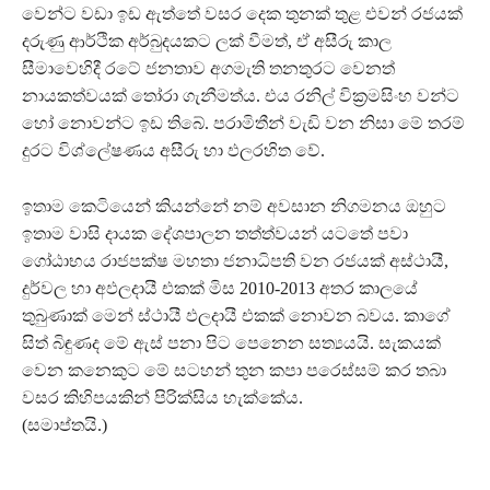
වෙන්ට වඩා ඉඩ ඇත්තේ වසර දෙක තුනක් තුළ එවන් රජයක්
දරුණු ආර්ථික අර්බුදයකට ලක් වීමත්, ඒ අසීරු කාල
සීමාවෙහිදී රටේ ජනතාව අගමැති තනතුරට වෙනත්
නායකත්වයක් තෝරා ගැනීමත්ය. එය රනිල් වික‍්‍රමසිංහ වන්ට
හෝ නොවන්ට ඉඩ තිබේ. පරාමිතීන් වැඩි වන නිසා මේ තරම්
දුරට විශ්ලේෂණය අසීරු හා ඵලරහිත වේ.
ඉතාම කෙටියෙන් කියන්නේ නම් අවසාන නිගමනය ඔහුට
ඉතාම වාසි දායක දේශපාලන තත්ත්වයන් යටතේ පවා
ගෝඨාභය රාජපක්ෂ මහතා ජනාධිපති වන රජයක් අස්ථායී,
දුර්වල හා අඵලදායී එකක් මිස 2010-2013 අතර කාලයේ
තුබුණාක් මෙන් ස්ථායී ඵලදායී එකක් නොවන බවය. කාගේ
සිත් බිඳුණද මේ ඇස් පනා පිට පෙනෙන සත්‍යයයි. සැකයක්
වෙන කනෙකුට මේ සටහන් තුන කපා පරෙස්සම් කර තබා
වසර කිහිපයකින් පිරික්සිය හැක්කේය.
(සමාප්තයි.)