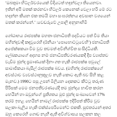
‘ඔබතුමා හිට්ලර්වරයෙක් විදියටත් හඳුන්වලා තියෙනවා.
ඉතින් අපි මතක් කරනවා හිට්ලර් කෙනෙක් වෙලා හරි මේ රට
හදන්න කියන එක තමයි මහා සංඝරත්නය අවසාන වශයෙන්
මතක් කරන්නේ.’ :වෙඬරුවේ උපාලි අනුනාහිමි
ගෝඨාභය රාජපක්ෂ මහතා ජනාධිපති පදවියට පත් වීම තියා
මහින්දවාදී කඳවුරෙහි (ඊනියා ‘පොහොට්ටුවෙහි’) ජනාධිපති
අපේක්ෂකයා වීම වුව තවමත් අවිනිශ්චිත සංසිද්ධියකි.
ලේඛකයාගේ අදහස නම් ජනාධිපතිවරණයකදී දීප ව්‍යාප්තව
වැඩිම ඡුන්ද ප‍්‍රමාණයක් දිනා ගත හැකි රාජපක්ෂ පවුලේ
සාමාජිකයා බැසිල් රාජපක්ෂ බවය. (මහින්ද රාජපක්ෂගේ
අවස්ථාව ව්‍යවස්ථානුකූලව නැති කොට ඇති බව සිහි කළ
මැනව.) 1990ට පසු උපන් මිලියන දෙකකට කිට්ටු තරුණ
පිරිසක් මෙම ජනපතිවරණයේදී තම ඡුන්දය භාවිත කරන
හෙයින් හා ඔවුන්ගේ ප‍්‍රතිශතය මුළු ඡුන්ද සංඛ්‍යාවෙන් 17%
තරම් ඉහළ හෙයින් නාමල් රාජපක්ෂ ඉදිරිපත් කිරීම වුව
සලකා බැලිය හැකි එක්ස්පෙරිමෙන්ට් එකකි. සුළුතරයන් අතර
ඔහු කෙරෙහි ගොඩ නැඟී ඇති අවිශ්වාසය සලකන කල