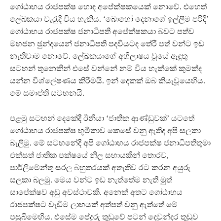
ගෝඨාභය රාජපක්ෂ හොඳ අපේක්ෂකයෙක් නොවේ. එහෙත්
ලේඛකයා වැරැුදි විය හැකිය. ‘‍බොහෝ දෙනාගේ ඉල්ලීම පරිදි’
ගෝඨාභය රාජපක්ෂ ජනාධිපති අපේක්ෂකයා බවට පත්ව
මහජන ඡුන්දයෙන් ජනාධිපති පදවියටද තේරී පත් වන්ට ඉඩ
නැතිවාම නොවේ. ලේඛකයාගේ අභිලාෂය වූයේ ඈඳුතු
සටහන් තුනෙකින් එසේ වන්නේ නම් විය හැක්කේ කුමක්ද
යන්න විශ්ලේෂණය කිරීමයි. ඉන් දෙකක් ඔබ කියැවූයෙහිය.
මේ සමාප්ති සටහනයි.
පළමු සටහන් දෙකේදී ඊනියා ‘ජාතික ආණ්ඩුවක්’‍ යටතේ
ගෝඨාභය රාජපක්ෂ භූමිකාව කෙසේ වනු ඇතිද අපි සලකා
බැලීමු. මේ සටහනේදී අපි ගෝඨාභය රාජපක්ෂ ජනාධිපතිතුමා
එක්සත් ජාතික පක්ෂයේ නිල සහායකින් තොරව,
පාර්ලිමේන්තු සරල බහුතරයක් අතැතිව රට කරන අයුරු
සලකා බලමු. මෙය වන්ට ඉඩ නැත්තේම නැති මුත්
සාපේක්ෂව අඩු අවස්ථාවකි. අනෙක් අතට ගෝඨාභය
රාජපක්ෂට වැඩිම ලාභයක් අත්පත් වනු ඇත්තේ මේ
පසුබිමෙහිය. එසේම පේදුරු තුඩුවේ පටන් දෙවුන්දර තුඩුව