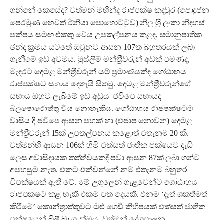
ගන්නේ කෙසේද? වත්මන් මහින්ද රාජපක්ෂ කඳවුර (පොදුජන
පෙරමුණ හෙවත් ඊනියා පොහොට්ටුව) නිල ශ‍්‍රී ලංකා නිදහස්
පක්ෂය සමඟ එකතු වේය උපකල්පනය කළද, සමානුපාතික
ඡන්ද ක‍්‍රමය යටතේ ඔවුනට ආසන 107ක බහුතරයක් ලබා
ගැනීමේ ඉඩ අවමය. මුස්ලිම් මන්ත‍්‍රීවරුන් අඩක් පමණද,
මැදරට දෙමළ මන්ත‍්‍රීවරුන් යම් ප‍්‍රමාණයක්ද ගෝඨාභය
රාජපක්ෂට සහාය දෙතැයි සිතමු. දෙමළ මන්ත‍්‍රීවරුන්ගේ
සහාය ඔහුට ලැබීමේ ඉඩ අඩුය. ජවිපෙ සහායද
බලපොරොත්තු විය නොහැකිය. ගෝඨාභය රාජපක්ෂටම
වාසිය දී ජවිපෙ ආසන පහක් හා (එජාප නොවන) දෙමළ
මන්ත‍්‍රීවරුන් 15ක් උපකල්පනය කළොත් එතැනම 20 කි.
වත්මන්හි ආසන 106ක් හිමි එක්සත් ජාතික පක්ෂයට දැඩි
ලෙස අවාසිදායක තත්ත්වයකදී පවා ආසන 87ක් ලබා ගන්ට
අපහසුම නැත. එකට එක්වන්නේ නම් එතැනම බහුතර
විපක්ෂයක් ඇති වේ. මේ උගුලෙන් ගැළවෙන්ට ගෝඨාභය
රාජපක්ෂට කළ හැකි එකම එක දෙයකි. එනම් ‘දෑත් ශක්තිමත්
කිරීමේ’‍ කොන්ත‍්‍රාත්තුවට ඔළු ගෙඩි කිහිපයක් එක්සත් ජාතික
පක්ෂයෙන් බිලී බා ගැන්මය. වත්මන් දේශපාලන