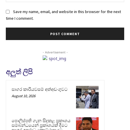
Save my name, email, and website in this browser for the next
time I comment.
- Advertisement -
අලුත් ලිපි
සාගර කාරියවසම් අත්අඩංගුවට
August 10, 2026
පොලිස්පති ගැන සිදුකළ ප්‍රකාශය
සම්බන්ධයෙන් ප්‍රකාශයක් දීමට
සාගර අපරාධ කොට්ඨාසයට