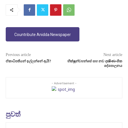
Countribute Anidda Newspaper
Previous article
Next article
ඒකාධිපතියන් ඉල්ලන්නේ ඇයි?
භික්ෂූන්වහන්සේ සහ නව දක්‍ෂිණාංශික
දේශපාලනය
- Advertisement -
පුවත්