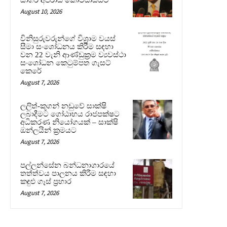
August 10, 2026
විනිසුරුවරුන්ගේ විශ්‍රාම වයස්
සීමා සංශෝධනය කිරීම සඳහා
වන 22 වැනි ආණ්ඩුක්‍රම ව්‍යවස්ථා
සංශෝධන කෙටුම්පත ගැසට්
කෙරේ
August 7, 2026
ලලිත්-කූගන් නඩුවේ සාක්ෂි
ලබාදීමට ගෝඨාභය රාජපක්ෂට
අධිකරණ නියෝගයක් – සාක්ෂි
ඔන්ලයින් ක්‍රමයට
August 7, 2026
පල්ලන්සේන බන්ධනාගාරයේ
තත්ත්වය පාලනය කිරීම සඳහා
කඳුළු ගෑස් ප්‍රහාර
August 7, 2026