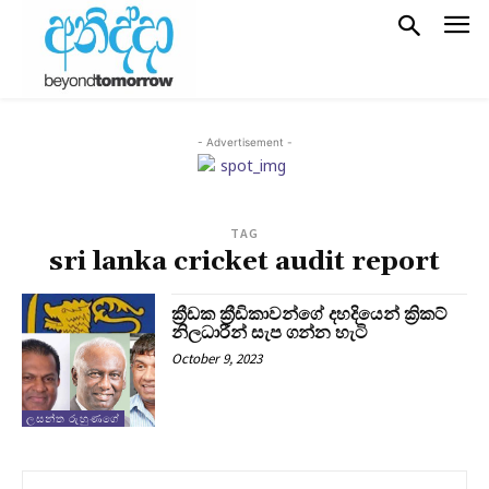
- Advertisement -
TAG
sri lanka cricket audit report
ක්‍රීඩක ක්‍රීඩිකාවන්ගේ දහදියෙන් ක්‍රිකට්
නිලධාරීන් සැප ගන්න හැටි
October 9, 2023
ලසන්ත රුහුණගේ