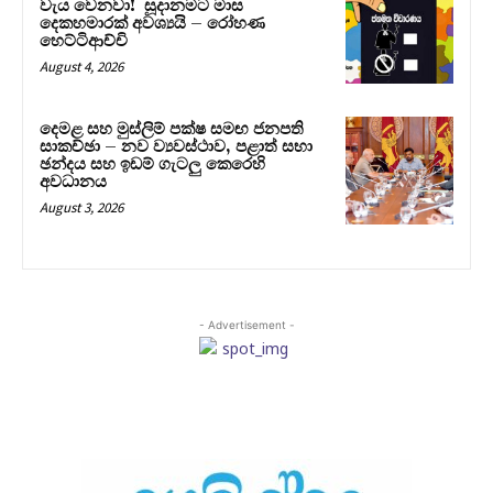
වැය වෙනවා! සූදානමට මාස
දෙකහමාරක් අවශ්‍යයි – රෝහණ
හෙට්ටිආච්චි
August 4, 2026
දෙමළ සහ මුස්ලිම් පක්ෂ සමඟ ජනපති
සාකච්ඡා – නව ව්‍යවස්ථාව, පළාත් සභා
ඡන්දය සහ ඉඩම් ගැටලු කෙරෙහි
අවධානය
August 3, 2026
- Advertisement -