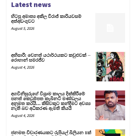
Latest news
හිටපු අමාත්‍ය අකිල විරාජ් කාරියවසම්
අත්අඩංගුවට
August 5, 2026
අභිසාරී: වෙනත් යථාර්ථයකට කවුළුවක් –
රොහාන් සමරජීව
August 4, 2026
අගවිනිසුරුගේ විශ්‍රාම කාලය දික්කිරීමේ
පනත් කෙටුම්පත කැබිනට් මණ්ඩලය
අනුමත කරයි… කිසිවකුට කන්දීමට අවශ්‍ය
නැති බව අධිකරණ ඇමති කියයි
August 4, 2026
ජනමත විචාරණයකට රුපියල් බිලියන 1ක්