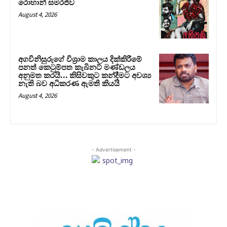
රොහාන් සමරජීව
August 4, 2026
අගවිනිසුරුගේ විශ්‍රාම කාලය දික්කිරීමේ
පනත් කෙටුම්පත කැබිනට් මණ්ඩලය
අනුමත කරයි… කිසිවකුට කන්දීමට අවශ්‍ය
නැති බව අධිකරණ ඇමති කියයි
August 4, 2026
- Advertisement -