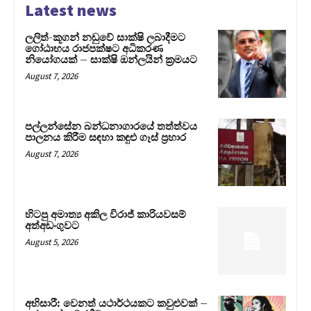
Latest news
ලලිත්-කූගන් නඩුවේ සාක්ෂි ලබාදීමට
ගෝඨාභය රාජපක්ෂට අධිකරණ
නියෝගයක් – සාක්ෂි ඔන්ලයින් ක්‍රමයට
August 7, 2026
පල්ලන්සේන බන්ධනාගාරයේ තත්ත්වය
පාලනය කිරීම සඳහා කඳුළු ගෑස් ප්‍රහාර
August 7, 2026
හිටපු අමාත්‍ය අකිල විරාජ් කාරියවසම්
අත්අඩංගුවට
August 5, 2026
අභිසාරී: වෙනත් යථාර්ථයකට කවුළුවක් –