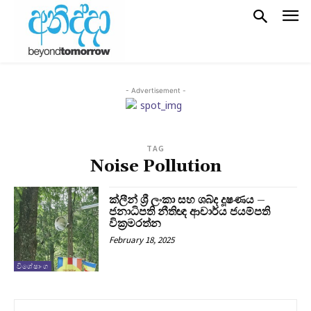
- Advertisement -
TAG
Noise Pollution
ක්ලීන් ශ්‍රී ලංකා සහ ශබ්ද දූෂණය –
ජනාධිපති නීතිඥ ආචාර්ය ජයම්පති
වික්‍රමරත්න
February 18, 2025
විශේෂාංග