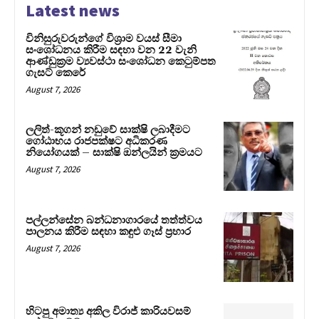
Latest news
විනිසුරුවරුන්ගේ විශ්‍රාම වයස් සීමා
සංශෝධනය කිරීම සඳහා වන 22 වැනි
ආණ්ඩුක්‍රම ව්‍යවස්ථා සංශෝධන කෙටුම්පත
ගැසට් කෙරේ
August 7, 2026
ලලිත්-කූගන් නඩුවේ සාක්ෂි ලබාදීමට
ගෝඨාභය රාජපක්ෂට අධිකරණ
නියෝගයක් – සාක්ෂි ඔන්ලයින් ක්‍රමයට
August 7, 2026
පල්ලන්සේන බන්ධනාගාරයේ තත්ත්වය
පාලනය කිරීම සඳහා කඳුළු ගෑස් ප්‍රහාර
August 7, 2026
හිටපු අමාත්‍ය අකිල විරාජ් කාරියවසම්