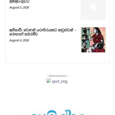
අත්අඩංගුවට
August 5, 2026
අභිසාරී: වෙනත් යථාර්ථයකට කවුළුවක් –
රොහාන් සමරජීව
August 4, 2026
- Advertisement -