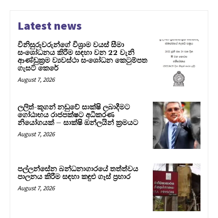
Latest news
විනිසුරුවරුන්ගේ විශ්‍රාම වයස් සීමා
සංශෝධනය කිරීම සඳහා වන 22 වැනි
ආණ්ඩුක්‍රම ව්‍යවස්ථා සංශෝධන කෙටුම්පත
ගැසට් කෙරේ
August 7, 2026
ලලිත්-කූගන් නඩුවේ සාක්ෂි ලබාදීමට
ගෝඨාභය රාජපක්ෂට අධිකරණ
නියෝගයක් – සාක්ෂි ඔන්ලයින් ක්‍රමයට
August 7, 2026
පල්ලන්සේන බන්ධනාගාරයේ තත්ත්වය
පාලනය කිරීම සඳහා කඳුළු ගෑස් ප්‍රහාර
August 7, 2026