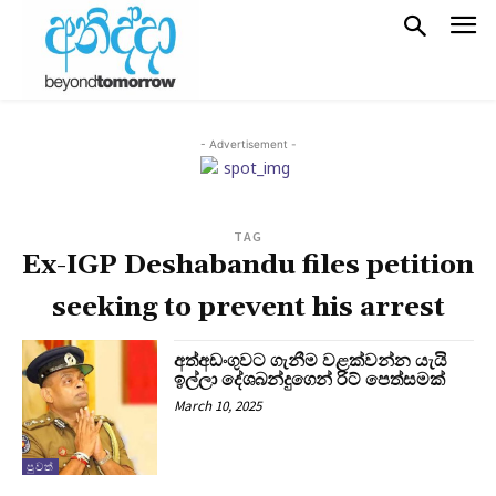
- Advertisement -
TAG
Ex-IGP Deshabandu files petition
seeking to prevent his arrest
අත්අඩංගුවට ගැනීම වළක්වන්න යැයි
ඉල්ලා දේශබන්දුගෙන් රිට් පෙත්සමක්
March 10, 2025
පුවත්