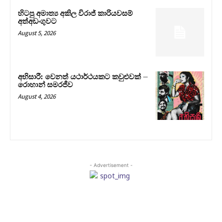
හිටපු අමාත්‍ය අකිල විරාජ් කාරියවසම්
අත්අඩංගුවට
August 5, 2026
අභිසාරී: වෙනත් යථාර්ථයකට කවුළුවක් –
රොහාන් සමරජීව
August 4, 2026
- Advertisement -