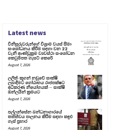
Latest news
විනිසුරුවරුන්ගේ විශ්‍රාම වයස් සීමා
සංශෝධනය කිරීම සඳහා වන 22
වැනි ආණ්ඩුක්‍රම ව්‍යවස්ථා සංශෝධන
කෙටුම්පත ගැසට් කෙරේ
August 7, 2026
ලලිත්-කූගන් නඩුවේ සාක්ෂි
ලබාදීමට ගෝඨාභය රාජපක්ෂට
අධිකරණ නියෝගයක් – සාක්ෂි
ඔන්ලයින් ක්‍රමයට
August 7, 2026
පල්ලන්සේන බන්ධනාගාරයේ
තත්ත්වය පාලනය කිරීම සඳහා කඳුළු
ගෑස් ප්‍රහාර
August 7, 2026