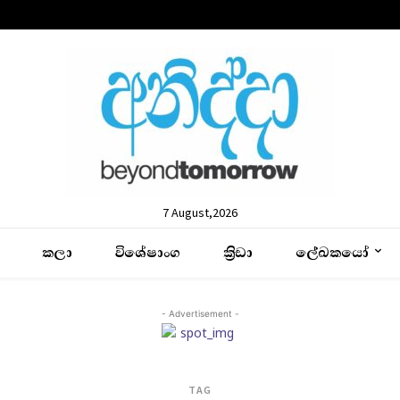
7 August,2026
කලා
විශේෂාංග
ක්‍රිඩා
ලේඛකයෝ
- Advertisement -
TAG