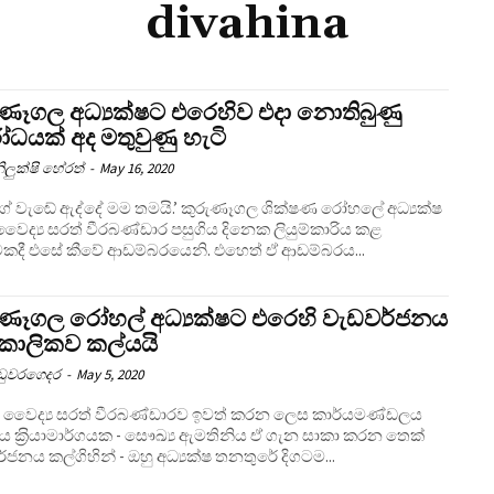
divahina
ුණෑගල අධ්‍යක්ෂට එරෙහිව එදා නොතිබුණු
ෝධයක් අද මතුවුණු හැටි
ිලුක්ෂි හේරත්
-
May 16, 2020
ගේ වැඬේ ඇද්දේ මම තමයි.’ කුරුණෑගල ශික්ෂණ රෝහලේ අධ්‍යක්ෂ
වෛද්‍ය සරත් වීරබණ්ඩාර පසුගිය දිනෙක ලියුම්කාරිය කළ
මකදී එසේ කීවේ ආඩම්බරයෙනි. එහෙත් ඒ ආඩම්බරය...
ුණෑගල රෝහල් අධ්‍යක්ෂට එරෙහි වැඩවර්ජනය
කාලිකව කල්යයි
උඩුවරගෙදර
-
May 5, 2020
ත වෛද්‍ය සරත් වීරබණ්ඩාරව ඉවත් කරන ලෙස කාර්යමණ්ඩලය
මාර්ගයක - සෞඛ්‍ය ඇමතිනිය ඒ ගැන සාකා කරන තෙක්
වැඩවර්ජනය කල්ගිහින් - ඔහු අධ්‍යක්ෂ තනතුරේ දිගටම...