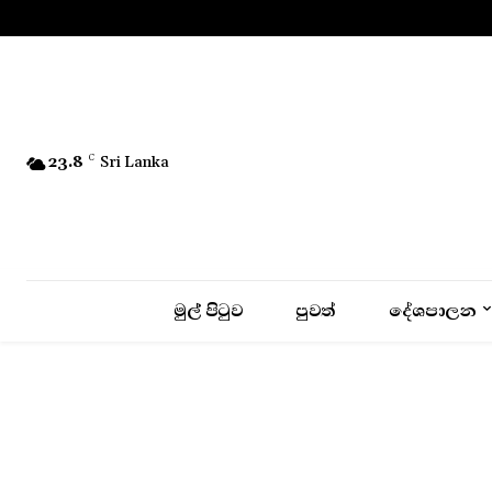
No menu items!
23.8
C
Sri Lanka
මුල් පිටුව
පුවත්
දේශපාලන