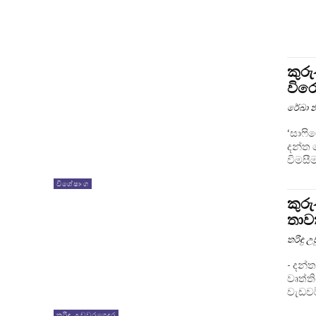
කුර
විර
රේඛා න
‘සාෆි
දන්ත 
විමසී
විශේෂාංග
කුර
තාව
තරිඳු 
- දන්
වෘත්තිය ක‍්‍රියා
තරිඳු උඩුවරගෙදර