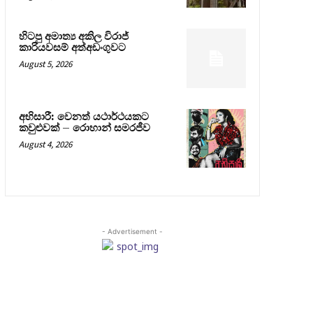
හිටපු අමාත්‍ය අකිල විරාජ්
කාරියවසම් අත්අඩංගුවට
August 5, 2026
අභිසාරී: වෙනත් යථාර්ථයකට
කවුළුවක් – රොහාන් සමරජීව
August 4, 2026
- Advertisement -