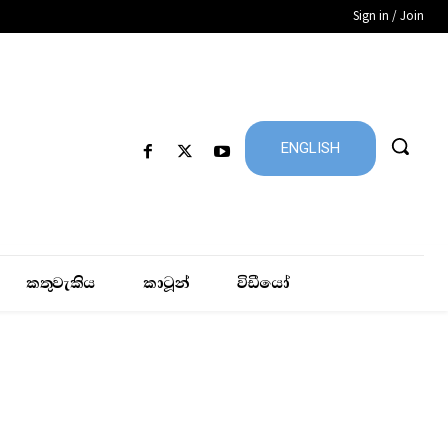
Sign in / Join
ENGLISH
කතුවැකිය
කාටූන්
විඩීයෝ