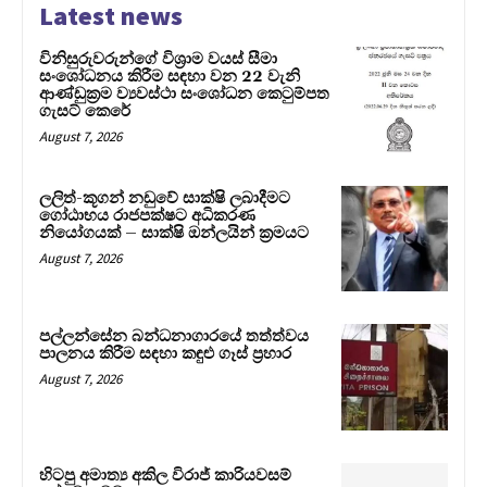
Latest news
විනිසුරුවරුන්ගේ විශ්‍රාම වයස් සීමා
සංශෝධනය කිරීම සඳහා වන 22 වැනි
ආණ්ඩුක්‍රම ව්‍යවස්ථා සංශෝධන කෙටුම්පත
ගැසට් කෙරේ
August 7, 2026
ලලිත්-කූගන් නඩුවේ සාක්ෂි ලබාදීමට
ගෝඨාභය රාජපක්ෂට අධිකරණ
නියෝගයක් – සාක්ෂි ඔන්ලයින් ක්‍රමයට
August 7, 2026
පල්ලන්සේන බන්ධනාගාරයේ තත්ත්වය
පාලනය කිරීම සඳහා කඳුළු ගෑස් ප්‍රහාර
August 7, 2026
හිටපු අමාත්‍ය අකිල විරාජ් කාරියවසම්