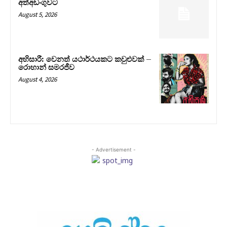
අත්අඩංගුවට
August 5, 2026
අභිසාරී: වෙනත් යථාර්ථයකට කවුළුවක් –
රොහාන් සමරජීව
August 4, 2026
- Advertisement -