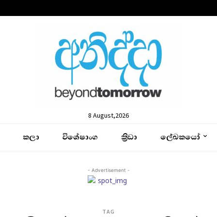
8 August,2026
කලා
විශේෂාංග
ක්‍රිඩා
ලේඛකයෝ
- Advertisement -
TAG