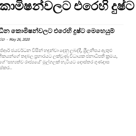
කොමිෂන්වලට එරෙහි දුෂ්ට
ාධීන කොමිෂන්වලට එරෙහි දුෂ්ට මෙහෙයුම්
ාරක
-
May 26, 2020
ේආර් ජයවර්ධන විසින් හඳුන්වා දෙනු ලබද්දී, ශ‍්‍රීලනිපය ඇතුළු
ශිකයන්ගේ තදබල ප‍්‍රහාරයට ලක්වුණු විධායක ජනාධිපති ක‍්‍රමය,
ේ ‘සභ්‍යත්ව රාජ්‍යයේ’ මුල්ගලක් හැටියට දොස්තර ගුණදාස
කර...