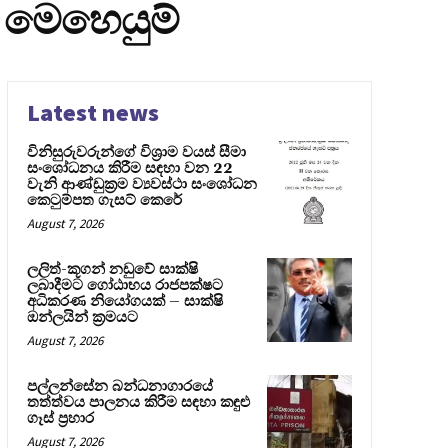
 මෙහෙයුම්
Latest news
විනිසුරුවරුන්ගේ විශ්‍රාම වයස් සීමා
සංශෝධනය කිරීම සඳහා වන 22
වැනි ආණ්ඩුක්‍රම ව්‍යවස්ථා සංශෝධන
කෙටුම්පත ගැසට් කෙරේ
August 7, 2026
ලලිත්-කූගන් නඩුවේ සාක්ෂි
ලබාදීමට ගෝඨාභය රාජපක්ෂට
අධිකරණ නියෝගයක් – සාක්ෂි
ඔන්ලයින් ක්‍රමයට
August 7, 2026
පල්ලන්සේන බන්ධනාගාරයේ
තත්ත්වය පාලනය කිරීම සඳහා කඳුළු
ගෑස් ප්‍රහාර
August 7, 2026