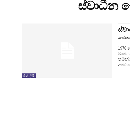
ස්වාධීන 
ස්ව
සංස්ක
1978 ජ
වාමාං
තමන්ග
අමරසේ
තීරු ලිපි