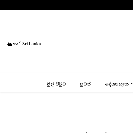
No menu items!
22
C
Sri Lanka
මුල් පිටුව
පුවත්
දේශපාලන