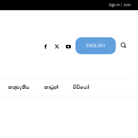
Sign in / Join
ENGLISH
කතුවැකිය
කාටූන්
විඩීයෝ