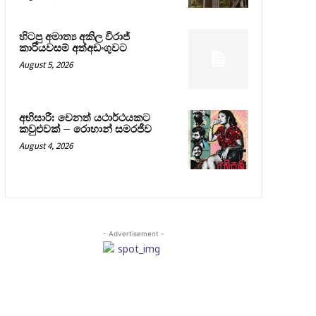
හිටපු අමාත්‍ය අකිල විරාජ්
කාරියවසම් අත්අඩංගුවට
August 5, 2026
අභිසාරී: වෙනත් යථාර්ථයකට
කවුළුවක් – රොහාන් සමරජීව
August 4, 2026
- Advertisement -