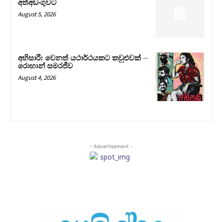
අත්අඩංගුවට
August 5, 2026
අභිසාරී: වෙනත් යථාර්ථයකට කවුළුවක් –
රොහාන් සමරජීව
August 4, 2026
- Advertisement -