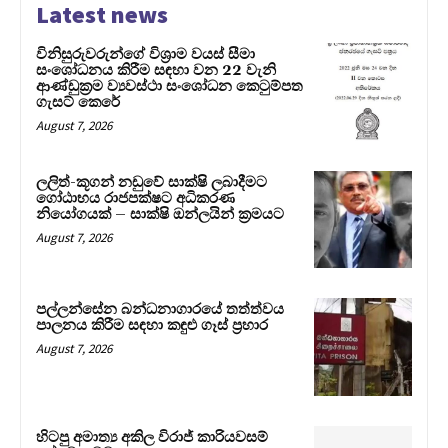
Latest news
විනිසුරුවරුන්ගේ විශ්‍රාම වයස් සීමා
සංශෝධනය කිරීම සඳහා වන 22 වැනි
ආණ්ඩුක්‍රම ව්‍යවස්ථා සංශෝධන කෙටුම්පත
ගැසට් කෙරේ
August 7, 2026
ලලිත්-කූගන් නඩුවේ සාක්ෂි ලබාදීමට
ගෝඨාභය රාජපක්ෂට අධිකරණ
නියෝගයක් – සාක්ෂි ඔන්ලයින් ක්‍රමයට
August 7, 2026
පල්ලන්සේන බන්ධනාගාරයේ තත්ත්වය
පාලනය කිරීම සඳහා කඳුළු ගෑස් ප්‍රහාර
August 7, 2026
හිටපු අමාත්‍ය අකිල විරාජ් කාරියවසම්