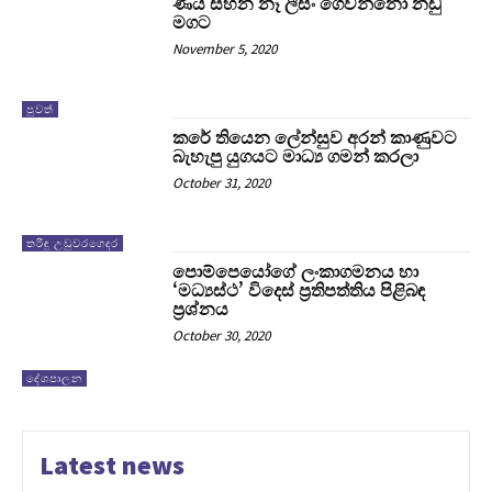
ණය සහන නෑ ලීසිං ගෙවන්නෝ නඩු
මගට
November 5, 2020
පුවත්
කරේ තියෙන ලේන්සුව අරන් කාණුවට
බැහැපු යුගයට මාධ්‍ය ගමන් කරලා
October 31, 2020
තරිඳු උඩුවරගෙදර
පොම්පෙයෝගේ ලංකාගමනය හා
‘මධ්‍යස්ථ’ විදෙස් ප්‍රතිපත්තිය පිළිබඳ
ප්‍රශ්නය
October 30, 2020
දේශපාලන
Latest news