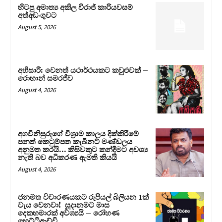
හිටපු අමාත්‍ය අකිල විරාජ් කාරියවසම්
අත්අඩංගුවට
August 5, 2026
අභිසාරී: වෙනත් යථාර්ථයකට කවුළුවක් –
රොහාන් සමරජීව
August 4, 2026
අගවිනිසුරුගේ විශ්‍රාම කාලය දික්කිරීමේ
පනත් කෙටුම්පත කැබිනට් මණ්ඩලය
අනුමත කරයි… කිසිවකුට කන්දීමට අවශ්‍ය
නැති බව අධිකරණ ඇමති කියයි
August 4, 2026
ජනමත විචාරණයකට රුපියල් බිලියන 1ක්
වැය වෙනවා! සූදානමට මාස
දෙකහමාරක් අවශ්‍යයි – රෝහණ
හෙට්ටිආච්චි