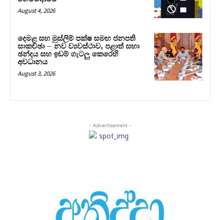
August 4, 2026
දෙමළ සහ මුස්ලිම් පක්ෂ සමඟ ජනපති
සාකච්ඡා – නව ව්‍යවස්ථාව, පළාත් සභා
ඡන්දය සහ ඉඩම් ගැටලු කෙරෙහි
අවධානය
August 3, 2026
- Advertisement -