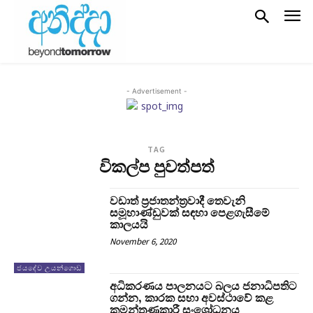
- Advertisement -
TAG
විකල්ප පුවත්පත්
වඩාත් ප්‍රජාතන්ත්‍රවාදී තෙවැනි
සමූහාණ්ඩුවක් සඳහා පෙළගැසීමේ
කාලයයි
November 6, 2020
ජයදේව උයන්ගොඩ
අධිකරණය පාලනයට බලය ජනාධිපතිට
ගන්න, කාරක සභා අවස්ථාවේ කළ
කුමන්ත්‍රණකාරී සංශෝධනය