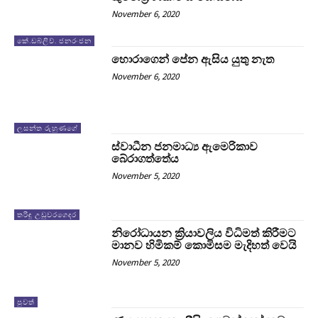
November 6, 2020
කේ.ඩබ්ලිව්. ජනරංජන
හොරාගෙන් පේන ඇසිය යුතු නැත
November 6, 2020
ලසන්ත රුහුණගේ
ස්වාධීන ජනමාධ්‍ය ඇමෙරිකාව
බේරාගත්තේය
November 5, 2020
තරිඳු උඩුවරගෙදර
නිරෝධායන ක්‍රියාවලිය විධිමත් කිරීමට
මානව හිමිකම් කොමිසම මැදිහත් වෙයි
November 5, 2020
පුවත්