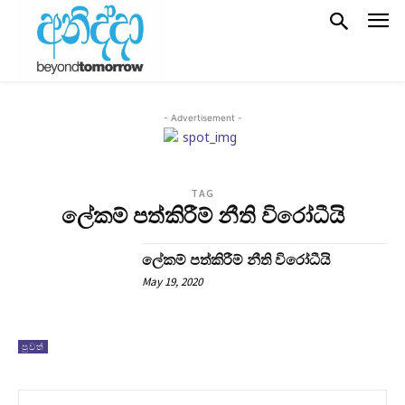
- Advertisement -
TAG
ලේකම් පත්කිරීම් නීති විරෝධීයි
ලේකම් පත්කිරීම් නීති විරෝධීයි
May 19, 2020
පුවත්