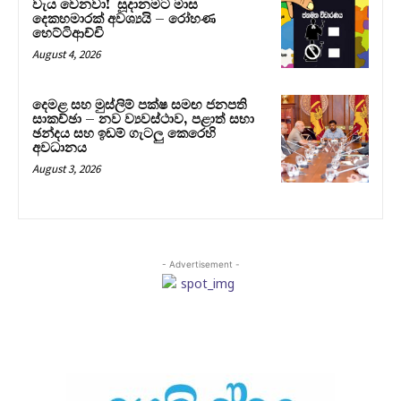
වැය වෙනවා! සූදානමට මාස
දෙකහමාරක් අවශ්‍යයි – රෝහණ
හෙට්ටිආච්චි
August 4, 2026
දෙමළ සහ මුස්ලිම් පක්ෂ සමඟ ජනපති
සාකච්ඡා – නව ව්‍යවස්ථාව, පළාත් සභා
ඡන්දය සහ ඉඩම් ගැටලු කෙරෙහි
අවධානය
August 3, 2026
- Advertisement -