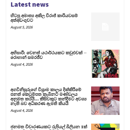
Latest news
හිටපු අමාත්‍ය අකිල විරාජ් කාරියවසම්
අත්අඩංගුවට
August 5, 2026
අභිසාරී: වෙනත් යථාර්ථයකට කවුළුවක් –
රොහාන් සමරජීව
August 4, 2026
අගවිනිසුරුගේ විශ්‍රාම කාලය දික්කිරීමේ
පනත් කෙටුම්පත කැබිනට් මණ්ඩලය
අනුමත කරයි… කිසිවකුට කන්දීමට අවශ්‍ය
නැති බව අධිකරණ ඇමති කියයි
August 4, 2026
ජනමත විචාරණයකට රුපියල් බිලියන 1ක්