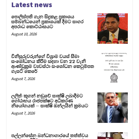
Latest news
පොලිස්පති ගැන සිදුකළ ප්‍රකාශය
සම්බන්ධයෙන් ප්‍රකාශයක් දීමට සාගර
අපරාධ කොට්ඨාසයට
August 10, 2026
විනිසුරුවරුන්ගේ විශ්‍රාම වයස් සීමා
සංශෝධනය කිරීම සඳහා වන 22 වැනි
ආණ්ඩුක්‍රම ව්‍යවස්ථා සංශෝධන කෙටුම්පත
ගැසට් කෙරේ
August 7, 2026
ලලිත්-කූගන් නඩුවේ සාක්ෂි ලබාදීමට
ගෝඨාභය රාජපක්ෂට අධිකරණ
නියෝගයක් – සාක්ෂි ඔන්ලයින් ක්‍රමයට
August 7, 2026
පල්ලන්සේන බන්ධනාගාරයේ තත්ත්වය