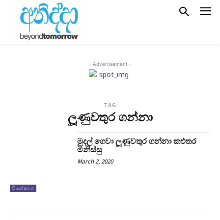
- Advertisement -
TAG
ලූණුවතුර ගන්නා
මුදල් ගෙවා ලූණුවතුර ගන්නා කළුතර
මිනිස්සු
March 2, 2020
විශේෂාංග