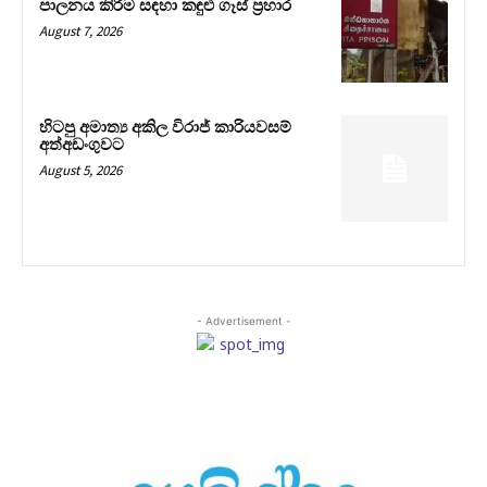
පාලනය කිරීම සඳහා කඳුළු ගෑස් ප්‍රහාර
August 7, 2026
හිටපු අමාත්‍ය අකිල විරාජ් කාරියවසම්
අත්අඩංගුවට
August 5, 2026
- Advertisement -