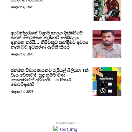
රොහාන් සමරජීව
August 4, 2026
අගවිනිසුරුගේ විශ්‍රාම කාලය දික්කිරීමේ
පනත් කෙටුම්පත කැබිනට් මණ්ඩලය
අනුමත කරයි… කිසිවකුට කන්දීමට අවශ්‍ය
නැති බව අධිකරණ ඇමති කියයි
August 4, 2026
ජනමත විචාරණයකට රුපියල් බිලියන 1ක්
වැය වෙනවා! සූදානමට මාස
දෙකහමාරක් අවශ්‍යයි – රෝහණ
හෙට්ටිආච්චි
August 4, 2026
- Advertisement -