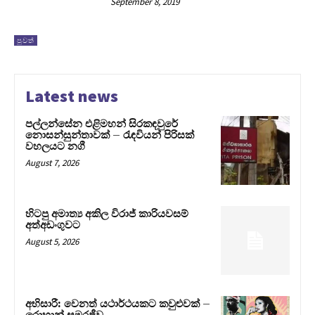
September 8, 2019
පුවත්
Latest news
පල්ලන්සේන එළිමහන් සිරකඳවුරේ
නොසන්සුන්තාවක් – රැඳවියන් පිරිසක්
වහලයට නගී
August 7, 2026
හිටපු අමාත්‍ය අකිල විරාජ් කාරියවසම්
අත්අඩංගුවට
August 5, 2026
අභිසාරී: වෙනත් යථාර්ථයකට කවුළුවක් –