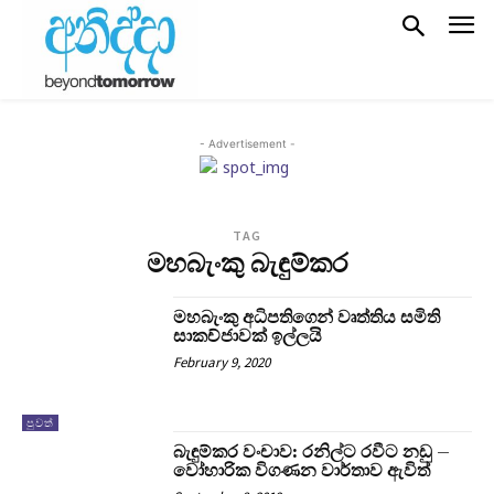
- Advertisement -
TAG
මහබැංකු බැඳුම්කර
මහබැංකු අධිපතිගෙන් වෘත්තිය සමිති
සාකච්ජාවක් ඉල්ලයි
February 9, 2020
පුවත්
බැඳුම්කර වංචාව: රනිල්ට රවීට නඩු –
වෝහාරික විගණන වාර්තාව ඇවිත්