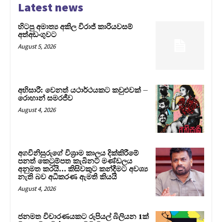
Latest news
හිටපු අමාත්‍ය අකිල විරාජ් කාරියවසම්
අත්අඩංගුවට
August 5, 2026
අභිසාරී: වෙනත් යථාර්ථයකට කවුළුවක් –
රොහාන් සමරජීව
August 4, 2026
අගවිනිසුරුගේ විශ්‍රාම කාලය දික්කිරීමේ
පනත් කෙටුම්පත කැබිනට් මණ්ඩලය
අනුමත කරයි… කිසිවකුට කන්දීමට අවශ්‍ය
නැති බව අධිකරණ ඇමති කියයි
August 4, 2026
ජනමත විචාරණයකට රුපියල් බිලියන 1ක්