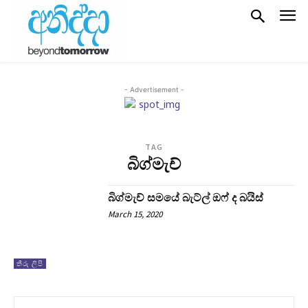
- Advertisement -
TAG
බිග්මැච්
බිග්මැච් සමයේ බැට්ල් ඔෆ් ද බයිස්
March 15, 2020
තීරු ලිපි