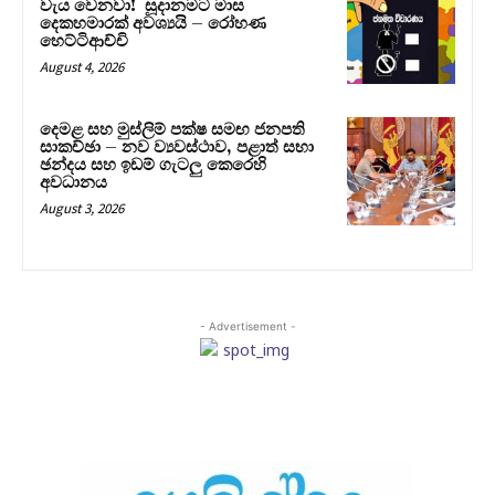
වැය වෙනවා! සූදානමට මාස
දෙකහමාරක් අවශ්‍යයි – රෝහණ
හෙට්ටිආච්චි
August 4, 2026
දෙමළ සහ මුස්ලිම් පක්ෂ සමඟ ජනපති
සාකච්ඡා – නව ව්‍යවස්ථාව, පළාත් සභා
ඡන්දය සහ ඉඩම් ගැටලු කෙරෙහි
අවධානය
August 3, 2026
- Advertisement -