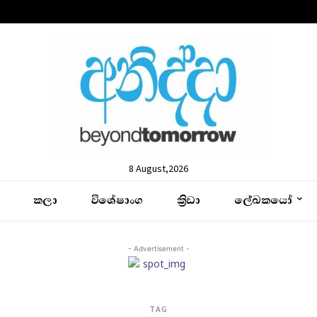
8 August,2026
කලා
විශේෂාංග
ක්‍රිඩා
ලේඛකයෝ
- Advertisement -
TAG