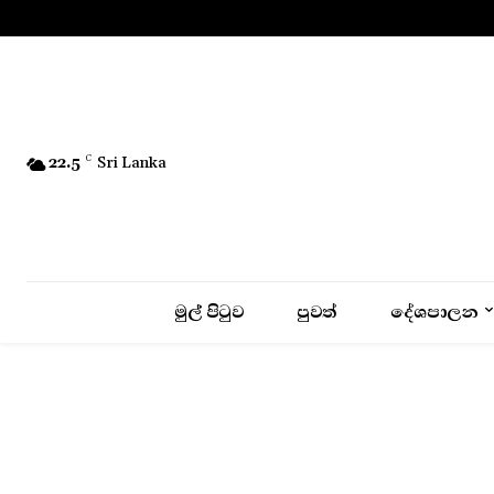
No menu items!
22.5
C
Sri Lanka
මුල් පිටුව
පුවත්
දේශපාලන