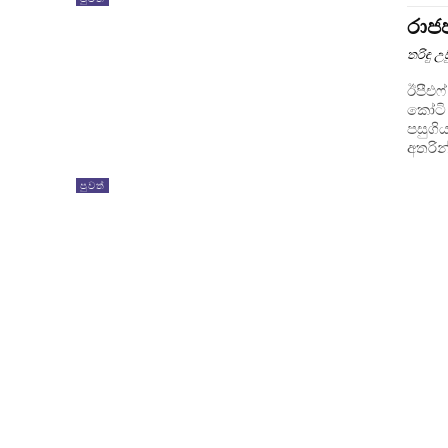
රාජ
තරිඳු 
ඊපීඑෆ් ආයෝ
කෝටි 871 කබ්රාල් සහෝදර සහෝදරිය
පසුගි
අතරින
පුවත්