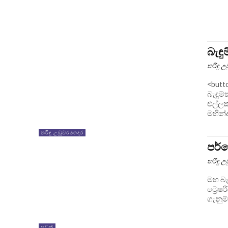
බැඳ
තරිඳු 
<butto
බැඳුම
එල්ලක
මහින්ද
තරිඳු උඩුවරගෙදර
පර්
තරිඳු 
මහ බැ
ට්‍රෙෂ
ගැනුම
පුවත්