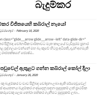
බැදුම්කර
ුම්කර විජිතයෙහි කබ්රාල් නෑයෝ
උඩුවරගෙදර
-
February 10, 2020
n class="glide__arrow glide__arrow--left" data-glide-dir="
්කර පිළිබඳ වෝහාරික වාර්තාවට මෑත කාලයේ වැඩිපුරම ප‍්‍රහාර
ළ පුද්ගලයා වන්නේ මහ බැංකුවේ හිටපු අධිපති, දැන් අගමැති
 රාජපක්ෂගේ ජ්‍යෙෂ්ඨ...
පෙචුවෙල් ඇතුළට ගන්න කබ්රාල් කෝල් දීලා
උඩුවරගෙදර
-
January 26, 2020
ංකු බැඳුම්කර වංචාව පිළිබඳ චෝදනා ලබා ඇති පර්පෙචුවෙල්
රීස් ආයතනය බැඳුම්කර ගණුදෙනු සඳහා සුදුසුකම් ලත් ප්‍රාථමික
්කරුවෙකු ලෙස තෝරා පත්කර ගැනීමට සුදුසුකම් ලබා...