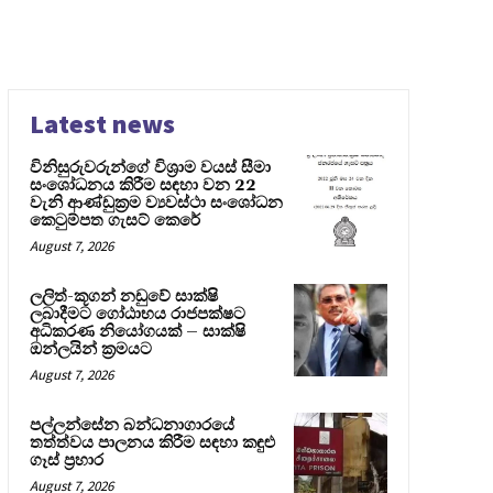
Latest news
විනිසුරුවරුන්ගේ විශ්‍රාම වයස් සීමා
සංශෝධනය කිරීම සඳහා වන 22
වැනි ආණ්ඩුක්‍රම ව්‍යවස්ථා සංශෝධන
කෙටුම්පත ගැසට් කෙරේ
August 7, 2026
ලලිත්-කූගන් නඩුවේ සාක්ෂි
ලබාදීමට ගෝඨාභය රාජපක්ෂට
අධිකරණ නියෝගයක් – සාක්ෂි
ඔන්ලයින් ක්‍රමයට
August 7, 2026
පල්ලන්සේන බන්ධනාගාරයේ
තත්ත්වය පාලනය කිරීම සඳහා කඳුළු
ගෑස් ප්‍රහාර
August 7, 2026