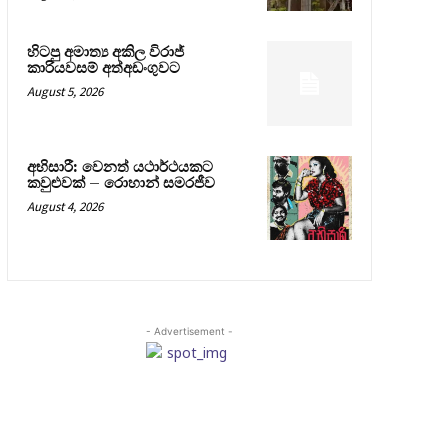
හිටපු අමාත්‍ය අකිල විරාජ්
කාරියවසම් අත්අඩංගුවට
August 5, 2026
අභිසාරී: වෙනත් යථාර්ථයකට
කවුළුවක් – රොහාන් සමරජීව
August 4, 2026
- Advertisement -