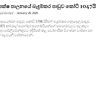
පක්ෂ පාලනයේ බැඳුම්කර පාඩුව කෝටි 1047යි
උඩුවරගෙදර
-
January 26, 2020
ජන පාඩුව කෝටි 5798 ඊපීඑෆ් බැඳුම්කර ගනුදෙනු පාඩුව
න්ගේ සමාගම්වලට සලකලා
යදා පාර්ලිමේන්තුවට ඉදිරිපත් කළ වෝහාරික විගණන වාර්තා පහ
් පළවැනි වාර්තාවෙන්...