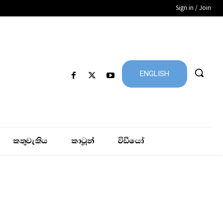
Sign in / Join
ENGLISH
කතුවැකිය
කාටූන්
විඩීයෝ