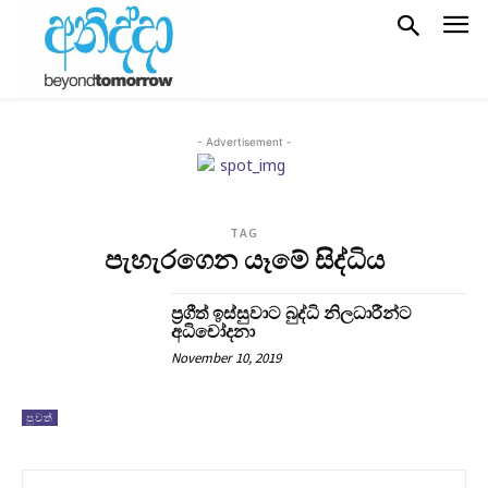
- Advertisement -
TAG
පැහැරගෙන යෑමේ සිද්ධිය
ප‍්‍රගීත් ඉස්සුවාට බුද්ධි නිලධාරීන්ට
අධිචෝදනා
November 10, 2019
පුවත්