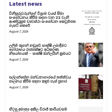
Latest news
විනිසුරුවරුන්ගේ විශ්‍රාම වයස් සීමා
සංශෝධනය කිරීම සඳහා වන 22 වැනි
ආණ්ඩුක්‍රම ව්‍යවස්ථා සංශෝධන කෙටුම්පත
ගැසට් කෙරේ
August 7, 2026
ලලිත්-කූගන් නඩුවේ සාක්ෂි ලබාදීමට
ගෝඨාභය රාජපක්ෂට අධිකරණ
නියෝගයක් – සාක්ෂි ඔන්ලයින් ක්‍රමයට
August 7, 2026
පල්ලන්සේන බන්ධනාගාරයේ තත්ත්වය
පාලනය කිරීම සඳහා කඳුළු ගෑස් ප්‍රහාර
August 7, 2026
හිටපු අමාත්‍ය අකිල විරාජ් කාරියවසම්