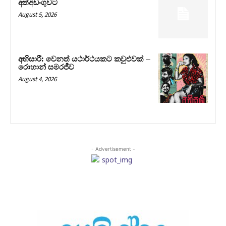
අත්අඩංගුවට
August 5, 2026
අභිසාරී: වෙනත් යථාර්ථයකට කවුළුවක් –
රොහාන් සමරජීව
August 4, 2026
- Advertisement -