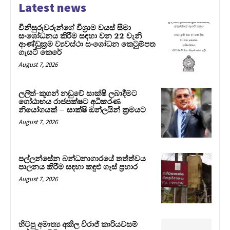
Latest news
විනිසුරුවරුන්ගේ විශ්‍රාම වයස් සීමා
සංශෝධනය කිරීම සඳහා වන 22 වැනි
ආණ්ඩුක්‍රම ව්‍යවස්ථා සංශෝධන කෙටුම්පත
ගැසට් කෙරේ
August 7, 2026
ලලිත්-කූගන් නඩුවේ සාක්ෂි ලබාදීමට
ගෝඨාභය රාජපක්ෂට අධිකරණ
නියෝගයක් – සාක්ෂි ඔන්ලයින් ක්‍රමයට
August 7, 2026
පල්ලන්සේන බන්ධනාගාරයේ තත්ත්වය
පාලනය කිරීම සඳහා කඳුළු ගෑස් ප්‍රහාර
August 7, 2026
හිටපු අමාත්‍ය අකිල විරාජ් කාරියවසම්