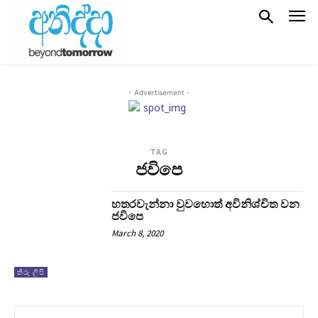
- Advertisement -
TAG
ජවිපෙ
හතරවැන්නා වුවහොත් අවිනිශ්චිත වන
ජවිපෙ
March 8, 2020
තීරු ලිපි