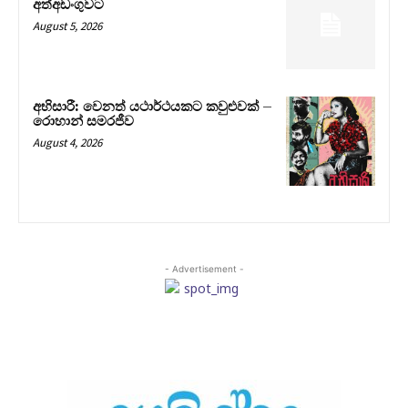
අත්අඩංගුවට
August 5, 2026
අභිසාරී: වෙනත් යථාර්ථයකට කවුළුවක් –
රොහාන් සමරජීව
August 4, 2026
- Advertisement -