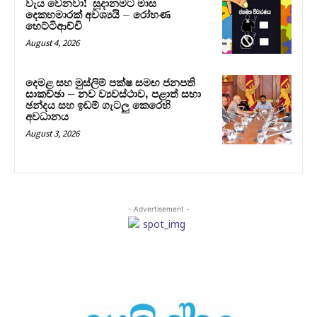
වැය වෙනවා! සූදානමට මාස
දෙකහමාරක් අවශ්‍යයි – රෝහණ
හෙට්ටිආච්චි
August 4, 2026
දෙමළ සහ මුස්ලිම් පක්ෂ සමඟ ජනපති
සාකච්ඡා – නව ව්‍යවස්ථාව, පළාත් සභා
ඡන්දය සහ ඉඩම් ගැටලු කෙරෙහි
අවධානය
August 3, 2026
- Advertisement -