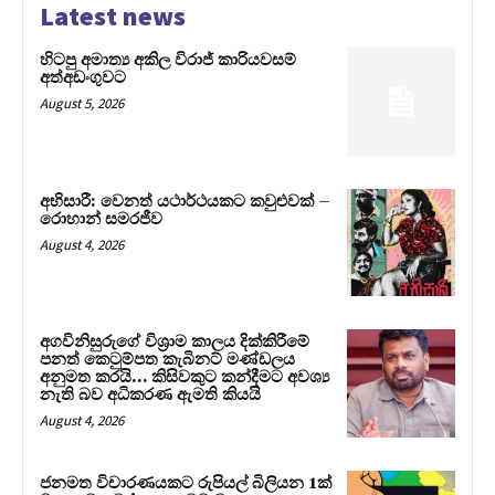
Latest news
හිටපු අමාත්‍ය අකිල විරාජ් කාරියවසම්
අත්අඩංගුවට
August 5, 2026
අභිසාරී: වෙනත් යථාර්ථයකට කවුළුවක් –
රොහාන් සමරජීව
August 4, 2026
අගවිනිසුරුගේ විශ්‍රාම කාලය දික්කිරීමේ
පනත් කෙටුම්පත කැබිනට් මණ්ඩලය
අනුමත කරයි… කිසිවකුට කන්දීමට අවශ්‍ය
නැති බව අධිකරණ ඇමති කියයි
August 4, 2026
ජනමත විචාරණයකට රුපියල් බිලියන 1ක්