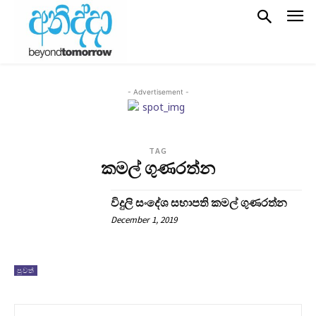
- Advertisement -
TAG
කමල් ගුණරත්න
විදුලි සංදේශ සභාපති කමල් ගුණරත්න
December 1, 2019
පුවත්