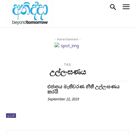
- Advertisement -
TAG
උල්ලංඝණය
එජාපය මැතිවරණ නිතී උල්ලංඝණය
කරයි
September 22, 2019
පුවත්