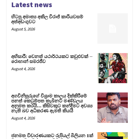
Latest news
හිටපු අමාත්‍ය අකිල විරාජ් කාරියවසම්
අත්අඩංගුවට
August 5, 2026
අභිසාරී: වෙනත් යථාර්ථයකට කවුළුවක් –
රොහාන් සමරජීව
August 4, 2026
අගවිනිසුරුගේ විශ්‍රාම කාලය දික්කිරීමේ
පනත් කෙටුම්පත කැබිනට් මණ්ඩලය
අනුමත කරයි… කිසිවකුට කන්දීමට අවශ්‍ය
නැති බව අධිකරණ ඇමති කියයි
August 4, 2026
ජනමත විචාරණයකට රුපියල් බිලියන 1ක්