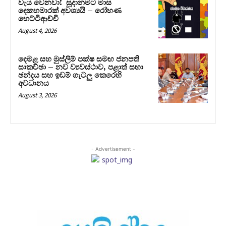
වැය වෙනවා! සූදානමට මාස
දෙකහමාරක් අවශ්‍යයි – රෝහණ
හෙට්ටිආච්චි
August 4, 2026
දෙමළ සහ මුස්ලිම් පක්ෂ සමඟ ජනපති
සාකච්ඡා – නව ව්‍යවස්ථාව, පළාත් සභා
ඡන්දය සහ ඉඩම් ගැටලු කෙරෙහි
අවධානය
August 3, 2026
- Advertisement -