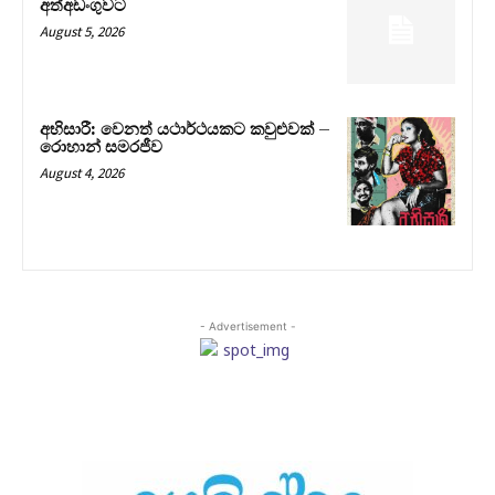
අත්අඩංගුවට
August 5, 2026
අභිසාරී: වෙනත් යථාර්ථයකට කවුළුවක් –
රොහාන් සමරජීව
August 4, 2026
- Advertisement -