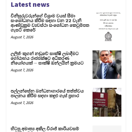
Latest news
විනිසුරුවරුන්ගේ විශ්‍රාම වයස් සීමා
සංශෝධනය කිරීම සඳහා වන 22 වැනි
ආණ්ඩුක්‍රම ව්‍යවස්ථා සංශෝධන කෙටුම්පත
ගැසට් කෙරේ
August 7, 2026
ලලිත්-කූගන් නඩුවේ සාක්ෂි ලබාදීමට
ගෝඨාභය රාජපක්ෂට අධිකරණ
නියෝගයක් – සාක්ෂි ඔන්ලයින් ක්‍රමයට
August 7, 2026
පල්ලන්සේන බන්ධනාගාරයේ තත්ත්වය
පාලනය කිරීම සඳහා කඳුළු ගෑස් ප්‍රහාර
August 7, 2026
හිටපු අමාත්‍ය අකිල විරාජ් කාරියවසම්