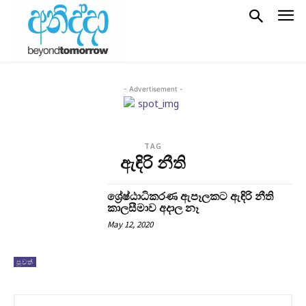
- Advertisement -
TAG
ඇඳිරි නීති
ශ්‍රේෂ්ඨාධිකරණ ඇපෑලකට ඇඳිරි නීති
කාලසීමාව අදාල නෑ
May 12, 2020
පුවත්