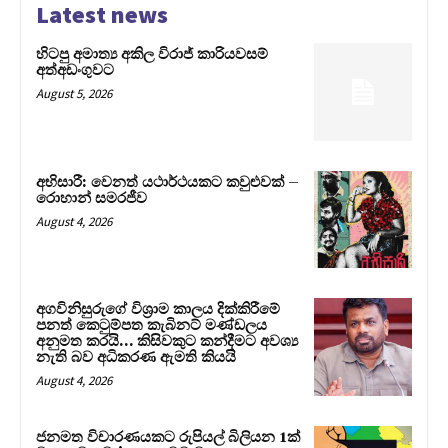
Latest news
හිටපු අමාත්‍ය අකිල විරාජ් කාරියවසම්
අත්අඩංගුවට
August 5, 2026
අභිසාරී: වෙනත් යථාර්ථයකට කවුළුවක් –
රොහාන් සමරජීව
August 4, 2026
අගවිනිසුරුගේ විශ්‍රාම කාලය දික්කිරීමේ
පනත් කෙටුම්පත කැබිනට් මණ්ඩලය
අනුමත කරයි… කිසිවකුට කන්දීමට අවශ්‍ය
නැති බව අධිකරණ ඇමති කියයි
August 4, 2026
ජනමත විචාරණයකට රුපියල් බිලියන 1ක්