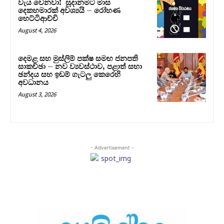
වැය වෙනවා! සූදානමට මාස
දෙකහමාරක් අවශ්‍යයි – රෝහණ
හෙට්ටිආච්චි
August 4, 2026
දෙමළ සහ මුස්ලිම් පක්ෂ සමඟ ජනපති
සාකච්ඡා – නව ව්‍යවස්ථාව, පළාත් සභා
ඡන්දය සහ ඉඩම් ගැටලු කෙරෙහි
අවධානය
August 3, 2026
- Advertisement -