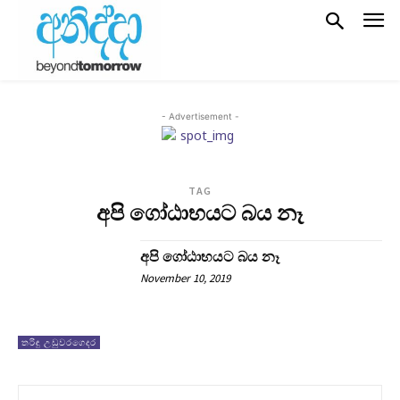
- Advertisement -
TAG
අපි ගෝඨාභයට බය නෑ
අපි ගෝඨාභයට බය නෑ
November 10, 2019
තරිඳු උඩුවරගෙදර