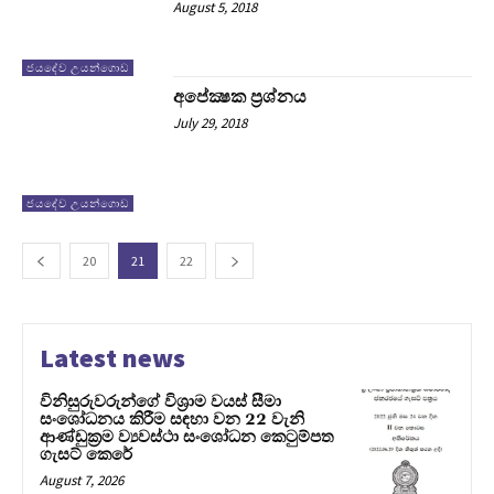
August 5, 2018
ජයදේව උයන්ගොඩ
අපේක්‍ෂක ප‍්‍රශ්නය
July 29, 2018
ජයදේව උයන්ගොඩ
20
21
22
Latest news
විනිසුරුවරුන්ගේ විශ්‍රාම වයස් සීමා
සංශෝධනය කිරීම සඳහා වන 22 වැනි
ආණ්ඩුක්‍රම ව්‍යවස්ථා සංශෝධන කෙටුම්පත
ගැසට් කෙරේ
August 7, 2026