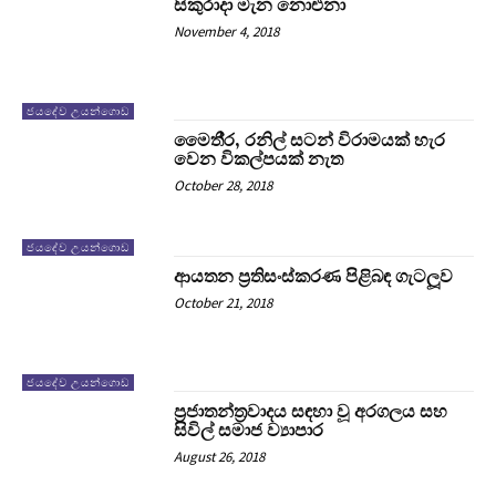
සිකුරාදා මැන නොඑනා
November 4, 2018
ජයදේව උයන්ගොඩ
මෛතී‍්‍ර, රනිල් සටන් විරාමයක් හැර
වෙන විකල්පයක් නැත
October 28, 2018
ජයදේව උයන්ගොඩ
ආයතන ප‍්‍රතිසංස්කරණ පිළිබඳ ගැටලූව
October 21, 2018
ජයදේව උයන්ගොඩ
ප‍්‍රජාතන්ත‍්‍රවාදය සඳහා වූ අරගලය සහ
සිවිල් සමාජ ව්‍යාපාර
August 26, 2018