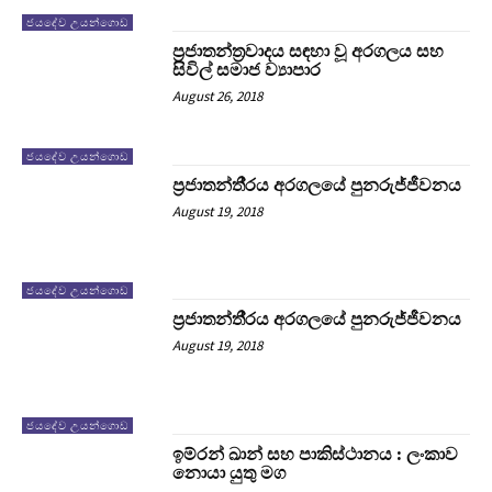
ජයදේව උයන්ගොඩ
ප‍්‍රජාතන්ත‍්‍රවාදය සඳහා වූ අරගලය සහ
සිවිල් සමාජ ව්‍යාපාර
August 26, 2018
ජයදේව උයන්ගොඩ
ප‍්‍රජාතන්තී‍්‍රය අරගලයේ පුනරුජ්ජීවනය
August 19, 2018
ජයදේව උයන්ගොඩ
ප‍්‍රජාතන්තී‍්‍රය අරගලයේ පුනරුජ්ජීවනය
August 19, 2018
ජයදේව උයන්ගොඩ
ඉම්රන් ඛාන් සහ පාකිස්ථානය : ලංකාව
නොයා යුතු මග