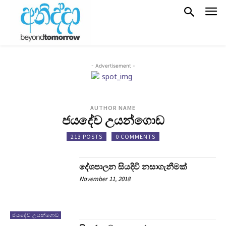
- Advertisement -
AUTHOR NAME
ජයදේව උයන්ගොඩ
213 POSTS
0 COMMENTS
දේශපාලන සියදිවි නසාගැනීමක්
November 11, 2018
ජයදේව උයන්ගොඩ