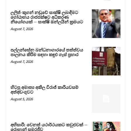
ලලිත්-කූගන් නඩුවේ සාක්ෂි ලබාදීමට
ගෝඨාභය රාජපක්ෂට අධිකරණ
නියෝගයක් – සාක්ෂි ඔන්ලයින් ක්‍රමයට
August 7, 2026
පල්ලන්සේන බන්ධනාගාරයේ තත්ත්වය
පාලනය කිරීම සඳහා කඳුළු ගෑස් ප්‍රහාර
August 7, 2026
හිටපු අමාත්‍ය අකිල විරාජ් කාරියවසම්
අත්අඩංගුවට
August 5, 2026
අභිසාරී: වෙනත් යථාර්ථයකට කවුළුවක් –
රොහාන් සමරජීව