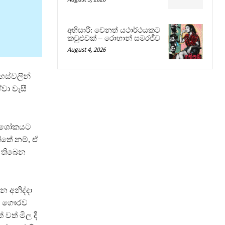
අභිසාරී: වෙනත් යථාර්ථයකට
කවුළුවක් – රොහාන් සමරජීව
August 4, 2026
හස්වලින්
වා වැසී
ැන ශෝකයට
්තේ නම්, ඒ
 තිබෙන
න අනිද්දා
මා ගෞරව
වත් මිල දී