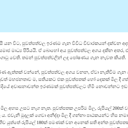
ැසී යන විට, පුවත්පත්වල ඉරණම ගැන විවිධ විචාරකයන් දක්වන අද
සමාජ මාධ්‍ය පිරීයයි. ඒ බොහෝ අය පුවත්පත්වල අගය දකින අතර, ඒ
ාටු වෙති. තමන් පුවත්පත්වලින් ලද පෝෂණය ගැන නැවත කියති.
ාරණ ඇත්තක් වන්නේ, පුවත්පත්වල අගය වනන, ඒවා නැතිවීම ග
ුවත් මහජනතාව ම, සතියකට එක පුවත්පතක් හෝ දෙකක් මිල දී ගත
විදියේ අවාසනාවන්ත ඉරණමක් පුවත්පත්වලට හිමි නොවන්නට ඉඩ
මිල අහස උසට නැග නැත. පුවත්පතක උපරිම මිල, රුපියල් 200ක් ව
 ය. එවැනි මුදලක් ගෙවා අනිද්දා මිල දී ගන්නා පාඨකයන්ට හිස න
ව යුත්තේ රුපියල් 180ක් පමණක් වන අනෙක් සති අන්ත පුවත්පතක් 