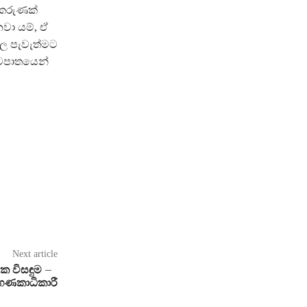
 කරුණක්
වා යම්, ඒ
වල පැවැත්මට
 අවපාතයෙන්
Next article
ථික විසඳුම –
 ගණකාධිකාරී