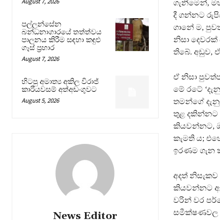
August 7, 2026
ගැනීමෙන්, මහ
දී ගන්නට රු
පල්ලන්සේන
ගානේ ම, පුවත
බන්ධනාගාරයේ තත්ත්වය
නිසා දෙවරක්
පාලනය කිරීම සඳහා කඳුළු
ගෑස් ප්‍රහාර
තිබේ. අඩුව,
August 7, 2026
ඒ නිසා පුවත
හිටපු අමාත්‍ය අකිල විරාජ්
මේ රටේ ‘දැනු
කාරියවසම් අත්අඩංගුවට
August 5, 2026
තමන්ගේ දැනු
තුළ දකින්නට
කියවන්නට, ඔන
කැමති ය; එහ
ඉරණම ගැන කඳ
අදත් නිසැකව
කියවන්නට ඇත
වරින් වර පර
සමීක්ෂණවල ද
News Editor