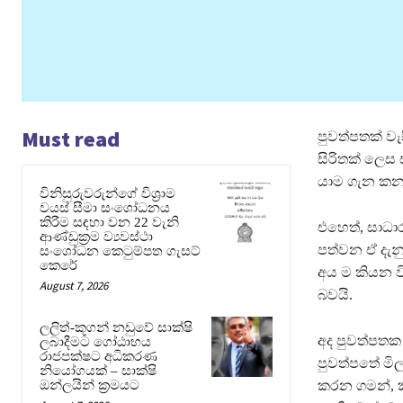
Must read
පුවත්පතක් ව
සිරිතක් ලෙස 
යාම ගැන කනග
විනිසුරුවරුන්ගේ විශ්‍රාම
වයස් සීමා සංශෝධනය
කිරීම සඳහා වන 22 වැනි
එහෙත්, සාධ
ආණ්ඩුක්‍රම ව්‍යවස්ථා
පත්වන ඒ දැන
සංශෝධන කෙටුම්පත ගැසට්
කෙරේ
අය ම කියන 
August 7, 2026
බවයි.
ලලිත්-කූගන් නඩුවේ සාක්ෂි
අද පුවත්පතක 
ලබාදීමට ගෝඨාභය
රාජපක්ෂට අධිකරණ
පුවත්පතේ මිල
නියෝගයක් – සාක්ෂි
ඔන්ලයින් ක්‍රමයට
කරන ගමන්, කි