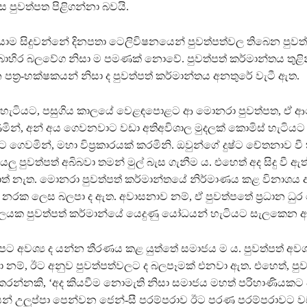
ෙස පුවත්පත පිළිගන්නා බවයි.
සීයාම සිදුවන්නේ දිනපතා ටෙලිවිෂනයෙන් පුවත්පත්වල තිබෙන පුව
 බාහිර බලවේග නිසා ම පමණක් නොවේ. පුවත්පත් කර්මාන්තය තුළින
ත්‍ර-භක්ෂකයන් නිසා ද පුවත්පත් කර්මාන්තය අනතුරේ වැටී ඇත.
හැටියට, පසුගිය කාලයේ වෙළඳපොළට ආ මොනරා පුවත්පත, ඒ ආව
මින්, අන් අය ගෙවනවාට වඩා අතිඅවිශාල මුදලක් කොමිස් හැටියට
ගෙවමින්, මහා විප්‍රකාරයක් කරමිනි. ඔවුන්ගේ දුෂ්ට චේතනාව වී
යලු පුවත්පත් අබිබවා තමන් මුල් බැස ගැනීම ය. එහෙත් අද සිදු වී ඇ
ත් නැත. මොනරා පුවත්පත් කර්මාන්තයේ නිර්මාණය කළ විනාශය 
 නරක ලෙස බලපා ද ඇත. අවාසනාව නම්, ඒ පුවත්පතේ ප්‍රධාන ධු
යක පුවත්පත් කර්මාන්යේ යෙදුණු යෝධයන් හැටියට සැලකෙන අය
අපට අවශ්‍ය ද යන්න තීරණය කළ යුත්තේ සමාජය ම ය. පුවත්පත් අවශ්
 නම්, ඊට අනුව පුවත්පත්වලට ද බලපෑමක් එනවා ඇත. එහෙත්, පු
දු කරන්නකි, ‘අද කියවීම නොමැති නිසා සමාජය මහත් පරිහාණියකට
න් උලුප්පා පෙන්වන ජෙන්-සී පරම්පරාව ඊට පරණ පරම්පරාවට ව