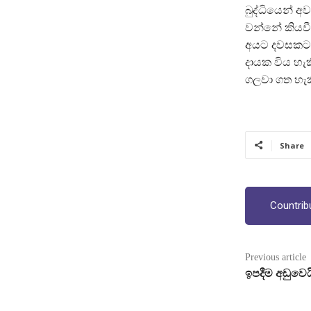
බුද්ධියෙන් 
වන්නේ කියවී
අයට දවසකට ස
දායක විය හැක
ගලවා ගත හැක
Share
Countrib
Previous article
ඉපදීම අඩුවෙය