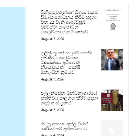
විනිසුරුවරුන්ගේ විශ්‍රාම වයස්
සීමා සංශෝධනය කිරීම සඳහා
වන 22 වැනි ආණ්ඩුක්‍රම
ව්‍යවස්ථා සංශෝධන
කෙටුම්පත ගැසට් කෙරේ
August 7, 2026
ලලිත්-කූගන් නඩුවේ සාක්ෂි
ලබාදීමට ගෝඨාභය
රාජපක්ෂට අධිකරණ
නියෝගයක් – සාක්ෂි
ඔන්ලයින් ක්‍රමයට
August 7, 2026
පල්ලන්සේන බන්ධනාගාරයේ
තත්ත්වය පාලනය කිරීම සඳහා
කඳුළු ගෑස් ප්‍රහාර
August 7, 2026
හිටපු අමාත්‍ය අකිල විරාජ්
කාරියවසම් අත්අඩංගුවට
August 5, 2026