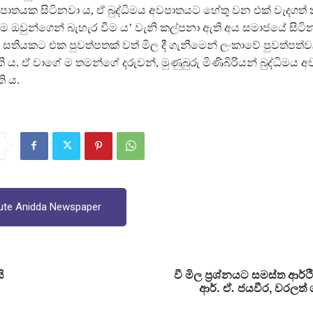
අවපාතයක සිටිනවා ය, ඒ බුද්ධිමය අවපාතයට හේතු වන එක් වැදගත්
ම ඔවුන්ගෙන් බැහැර වීම ය’ වැනි කල්පනා ඇති අය සමාජයේ සිටින
තියකට එක පුවත්පතක් වත් මිල දී ගැනීමෙන් ලංකාවේ පුවත්පත්
ි ය. ඒ වාගේ ම තමන්ගේ දරුවන්, මුණුබුරු මිණිබිරියන් බුද්ධිමය
ි ය.
ute Anidda Newspaper
ි
වී මිල ප්‍රශ්නයට සමස්ත ආර්
ආර්. ඒ. ජයවීර, වරලත්