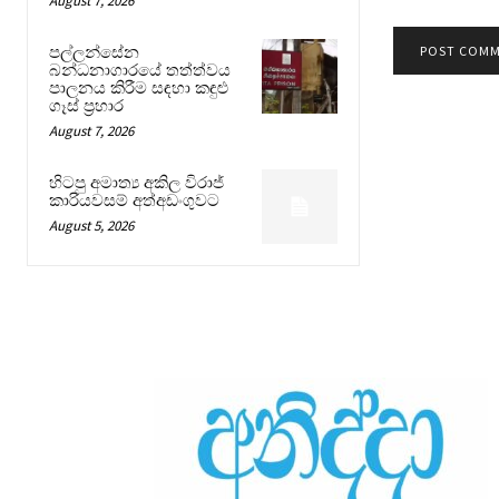
August 7, 2026
පල්ලන්සේන
බන්ධනාගාරයේ තත්ත්වය
පාලනය කිරීම සඳහා කඳුළු
ගෑස් ප්‍රහාර
August 7, 2026
හිටපු අමාත්‍ය අකිල විරාජ්
කාරියවසම් අත්අඩංගුවට
August 5, 2026