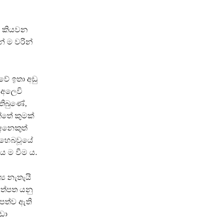
ත් කියවන
් ම වරින්
ේ ඉතා අඩු
 අලෙවි
 තිබුණේ,
ත්තේ කුමක්
අනෙකුත්
ර හෙබවූයේ
 ම වීම ය.
‍ය නැතැයි
වත්පත යනු
 පත්ව ඇති
ඩා