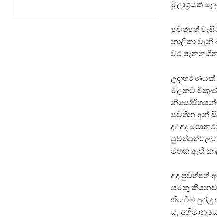
මූලාශ්‍රයක් ල
පුවත්පත් වැ
නාලිකා වැනි
වර පැනනගින ප
උදාහරණයක් 
මිලකට විකුණ
නියෝජිතයන්ට 
පවතින අන් සි
ද? අද මොනරා
පුවත්පත්වලට
මතක ඇති කාල
අද පුවත්පත් 
යමකු කියනවා
කියවීම පුරු
ය, අභිමානයෙ