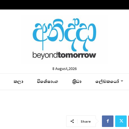
8 August,2026
කලා
විශේෂාංග
ක්‍රිඩා
ලේඛකයෝ
ය
Share