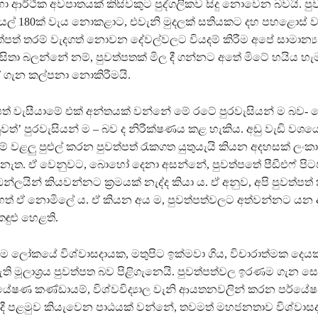
ා ආර්ථික අවපාතයක් කිසිවකුට පුද්ගලිකව සිදු නොවෙන බවයි. පු
පියල් 180ක් වැය නොකළාට, එවැනි මුදලක් සතියකට දහ පහළොස් 
්පත් තරම් වැදගත් නොවන දේවල්වලට වියදම් කිරීම අපේ සාමාන්‍ය ප
 සිතා බලන්නේ නම්, පුවත්පතක් මිල දී ගන්නට අතේ මිටේ හයිය හ
 ඒ ගැන කල්පනා නොකිරීමයි.
්පත් වැසීයාමේ එක් අන්තයක් වන්නේ මේ රටේ පුරවැසියන් ම බව-
වත්’ පුරවැසියන් ම – බව ද නිරීක්ෂණය කළ හැකිය. අඩු වැඩි වශය
ම් වළලු පුළුල් කරන පුවත්පත් රැකගත යුතුයැයි කියන අදහසක් ලං
 නැත. ඒ වෙනුවට, බොහෝ දෙනා අසන්නේ, පුවත්පතේ පීඩීඑෆ් පි
්ලයින් කියවන්නට ක්‍රමයක් නැද්ද කියා ය. ඒ අනුව, අපි පුවත්පත
ෙත් ඒ නොමිලේ ය. ඒ කියන අය ම, පුවත්පත්වලට අත්වන්නට ය
ුළු හෙළති.
 ම ලෝකයේ විශ්වාසදායක, මතුපිට ඉක්මවා ගිය, විචාරාත්මක දෙයක
ි මූලාශ්‍රය පුවත්පත බව පිළිගැනෙයි. පුවත්පත්වල ඉරණම ගැන
්යේෂණ කණ්ඩායම්, විශ්වවිද්‍යාල වැනි ආයතනවලින් කරන පර්යේ
ී පළමුව කියැවෙන පාඨයක් වන්නේ, තවමත් මහජනතාව විශ්වාසද