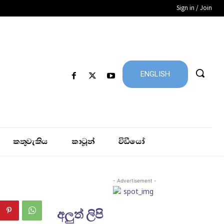
Sign in / Join
ENGLISH
කතුවැකිය
කාටූන්
විඩීයෝ
- Advertisement -
අලුත් ලිපි