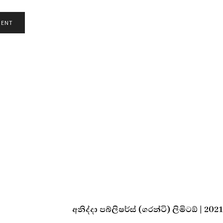
අනිද්දා පබ්ලිෂර්ස් (ගරන්ටි) ලිමිටඞ් | 