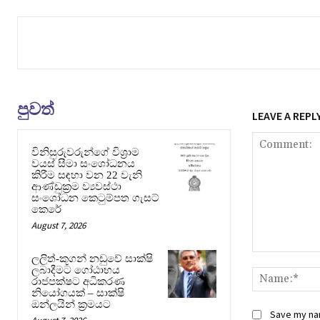
පුවත්
LEAVE A REPL
විනිසුරුවරුන්ගේ විශ්‍රාම
වයස් සීමා සංශෝධනය
කිරීම සඳහා වන 22 වැනි
ආණ්ඩුක්‍රම ව්‍යවස්ථා
සංශෝධන කෙටුම්පත ගැසට්
කෙරේ
August 7, 2026
Comment:
ලලිත්-කූගන් නඩුවේ සාක්ෂි
ලබාදීමට ගෝඨාභය
රාජපක්ෂට අධිකරණ
නියෝගයක් – සාක්ෂි
ඔන්ලයින් ක්‍රමයට
Save my nam