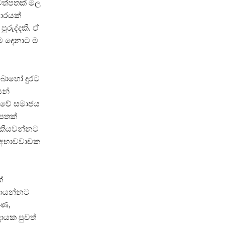
වත්පතක් මිල
වාරයක්
ුරුද්දකි. ඒ
ැම දෙනාට ම
 බොහෝ දුරට
ෙන්
කාවේ සමාජය
ටපතක්
් කියවන්නට
න අභාවවාචක
්
 සොයන්නට
ෂණ,
ායක පුවත්