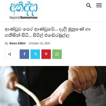
ආණ්ඩුව පෙර ආණ්ඩුවේ… දැලි මුහුණේ ගා
ගනිමින් සිටී… සිරිල් එඬේරමුල්ල
October 31, 2025
By
News Editor