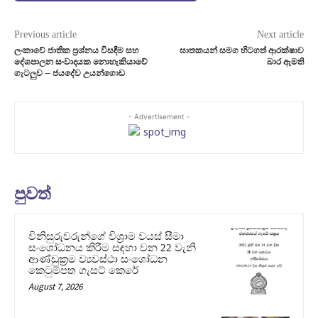
Previous article
Next article
ලංකාවේ ජාතික ප්‍රශ්නය විසඳීම සහ
ඝාතකයන් සමග හිටගත් ආරක්ෂාව
දේශපාලන සංවාදයක නොහැකියාවේ
බාර ඇමති
ගැටලුව – ජයදේව උයන්ගොඩ
- Advertisement -
පුවත්
විනිසුරුවරුන්ගේ විශ්‍රාම වයස් සීමා
සංශෝධනය කිරීම සඳහා වන 22 වැනි
ආණ්ඩුක්‍රම ව්‍යවස්ථා සංශෝධන
කෙටුම්පත ගැසට් කෙරේ
August 7, 2026