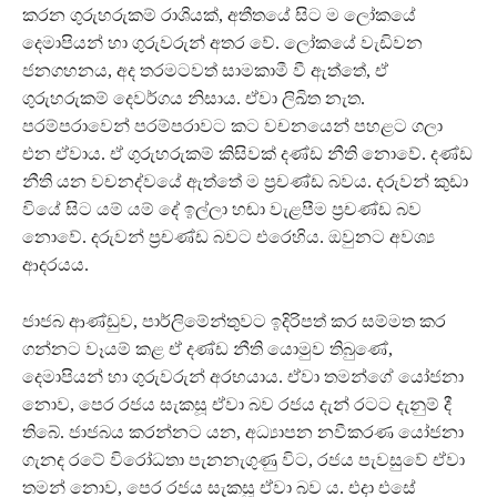
කරන ගුරුහරුකම් රාශියක්, අතීතයේ සිට ම ලෝකයේ
දෙමාපියන් හා ගුරුවරුන් අතර වේ. ලෝකයේ වැඩිවන
ජනගහනය, අද තරමටවත් සාමකාමී වී ඇත්තේ, ඒ
ගුරුහරුකම් දෙවර්ගය නිසාය. ඒවා ලිඛිත නැත.
පරම්පරාවෙන් පරම්පරාවට කට වචනයෙන් පහළට ගලා
එන ඒවාය. ඒ ගුරුහරුකම් කිසිවක් දණ්ඩ නීති නොවේ. දණ්ඩ
නීති යන වචනද්වයේ ඇත්තේ ම ප්‍රචණ්ඩ බවය. දරුවන් කුඩා
වියේ සිට යම් යම් දේ ඉල්ලා හඬා වැළපීම ප්‍රචණ්ඩ බව
නොවේ. දරුවන් ප්‍රචණ්ඩ බවට එරෙහිය. ඔවුනට අවශ්‍ය
ආදරයය.
ජාජබ ආණ්ඩුව, පාර්ලිමේන්තුවට ඉදිරිපත් කර සම්මත කර
ගන්නට වෑයම් කළ ඒ දණ්ඩ නීති යොමුව තිබුණේ,
දෙමාපියන් හා ගුරුවරුන් අරභයාය. ඒවා තමන්ගේ යෝජනා
නොව, පෙර රජය සැකසූ ඒවා බව රජය දැන් රටට දැනුම් දී
තිබේ. ජාජබය කරන්නට යන, අධ්‍යාපන නවීකරණ යෝජනා
ගැනද රටේ විරෝධතා පැනනැගුණු විට, රජය පැවසුවේ ඒවා
තමන් නොව, පෙර රජය සැකසූ ඒවා බව ය. එදා එසේ