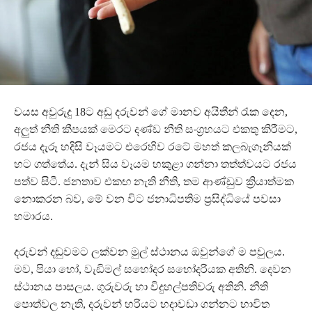
වයස අවුරුදු 18ට අඩු දරුවන් ගේ මානව අයිතීන් රැක දෙන,
අලුත් නීති කීපයක් මෙරට දණ්ඩ නීති සංග්‍රහයට එකතු කිරීමට,
රජය දැරූ හදිසි වෑයමට එරෙහිව රටේ මහත් කලබැගෑනියක්
හට ගත්තේය. දැන් සිය වෑයම හකුළා ගන්නා තත්ත්වයට රජය
පත්ව සිටී. ජනතාව එකඟ නැති නීති, තම ආණ්ඩුව ක්‍රියාත්මක
නොකරන බව, මේ වන විට ජනාධිපතිම ප්‍රසිද්ධියේ පවසා
හමාරය.
දරුවන් දඬුවමට ලක්වන මුල් ස්ථානය ඔවුන්ගේ ම පවුලය.
මව, පියා හෝ, වැඩිමල් සහෝදර සහෝදරියක අතිනි. දෙවන
ස්ථානය පාසලය. ගුරුවරු හා විදුහල්පතිවරු අතිනි. නීති
පොත්වල නැති, දරුවන් හරියට හදාවඩා ගන්නට භාවිත