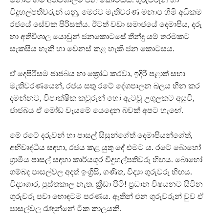
විදුහල්පතිවරුන් යනු, මෙරට මැතිවරණ මනාප හිමි අධිකම
රජයේ සේවක පිරිසක්ය. ඊටත් වඩා සමාජයේ දෙමාපිය, දරු
හා අතිවිශාල යොවුන් ජනකොටසේ තීන්දු යම් තරමකට
සැකසිය හැකි හා වෙනස් කළ හැකි ජන කොටසය.
ඒ දෙපිරිසම ජාජබය හා ක්‍රෝධ කරවා, ඉදිරි පළාත් සභා
මැතිවරණයෙන්, රජය සතු රටේ දේශපාලන බලය හීන කර
දමන්නට, විපාක්ෂික කවුරුන් හෝ ඇටවූ උගුලකට අසුවී,
ජාජබය ඒ මෝඩ වෑයමේ යෙදෙන බවක් අපට හැඟේ.
මේ රටේ දරුවන් හා පාසල් සිසුන්ගේත් දෙමාපියන්ගේත්,
අභිවෘද්ධිය සඳහා, රජය කළ යුතු දේ එමට ය. රටේ බොහෝ
ග්‍රාමීය පාසල් සඳහා කාර්යශූර විදුහල්පතිවරු හිඟය. බොහෝ
ගම්බද පාසල්වල අදත් ඉංග්‍රීසි, ගණිත, විද්‍යා ගුරුවරු හිඟය.
විද්‍යාගාර, පුස්තකාල නැත. ක්‍රීඩා පිටි! ප්‍රධාන විෂයනට සිටින
ගුරුවරු පවා හොඳටම පරණය. ඈතින් එන ගුරුවරුන් වුව ඒ
පාසල්වල රැf​ඳන්නේ ටික කාලයකි.