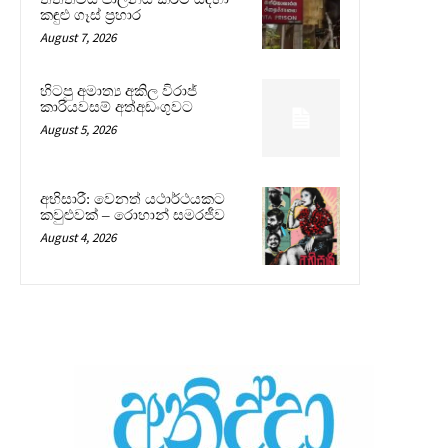
කඳුළු ගෑස් ප්‍රහාර
August 7, 2026
හිටපු අමාත්‍ය අකිල විරාජ්
කාරියවසම් අත්අඩංගුවට
August 5, 2026
අභිසාරී: වෙනත් යථාර්ථයකට
කවුළුවක් – රොහාන් සමරජීව
August 4, 2026