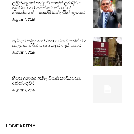
ලලිත්-කූගන් නඩුවේ සාක්ෂි ලබාදීමට
ගෝඨාභය රාජපක්ෂට අධිකරණ
නියෝගයක් – සාක්ෂි ඔන්ලයින් ක්‍රමයට
August 7, 2026
පල්ලන්සේන බන්ධනාගාරයේ තත්ත්වය
පාලනය කිරීම සඳහා කඳුළු ගෑස් ප්‍රහාර
August 7, 2026
හිටපු අමාත්‍ය අකිල විරාජ් කාරියවසම්
අත්අඩංගුවට
August 5, 2026
LEAVE A REPLY