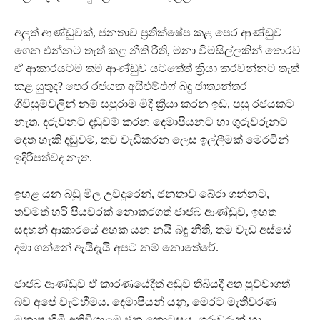
අලුත් ආණ්ඩුවක්, ජනතාව ප්‍රතික්ෂේප කළ පෙර ආණ්ඩුව
ගෙන එන්නට තැත් කළ නීති රීති, මනා විමසිල්ලකින් තොරව
ඒ ආකාරයටම තම ආණ්ඩුව යටතේත් ක්‍රියා කරවන්නට තැත්
කළ යුතුද? පෙර රජයක අයිඑම්එෆ් බඳු ජාත්‍යන්තර
ගිවිසුම්වලින් නම් සපුරාම මිදී ක්‍රියා කරන ඉඩ, පසු රජයකට
නැත. දරුවනට දඬුවම් කරන දෙමාපියනට හා ගුරුවරුනට
දෙත හැකි දඬුවම්, තව වැඩිකරන ලෙස ඉල්ලීමක් මෙරටින්
ඉදිරිපත්වද නැත.
ඉහළ යන බඩු මිල උවදුරෙන්, ජනතාව බේරා ගන්නට,
තවමත් හරි පියවරක් නොකරගත් ජාජබ ආණ්ඩුව, ඉහත
සඳහන් ආකාරයේ අහක යන නයි බඳු නීති, තම වැඩ අස්සේ
දමා ගන්නේ ඇයිදැයි අපට නම් නොතේරේ.
ජාජබ ආණ්ඩුව ඒ කාරණයේදීත් අඬුව තිබියදී අත පුච්චාගත්
බව අපේ වැටහීමය. දෙමාපියන් යනු, මෙරට මැතිවරණ
මනාප හිමි අතිවිශාලම ජන කොටසය. ගුරුවරුන් හා