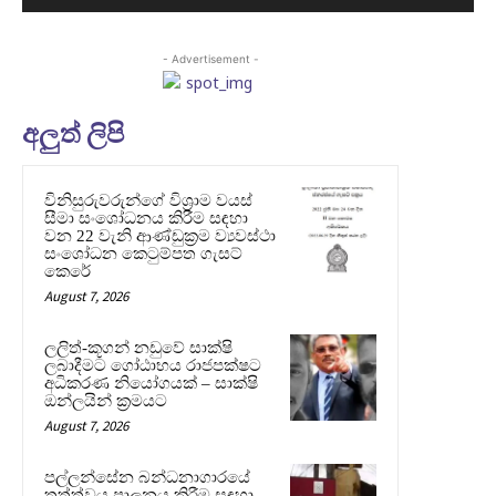
- Advertisement -
අලුත් ලිපි
විනිසුරුවරුන්ගේ විශ්‍රාම වයස්
සීමා සංශෝධනය කිරීම සඳහා
වන 22 වැනි ආණ්ඩුක්‍රම ව්‍යවස්ථා
සංශෝධන කෙටුම්පත ගැසට්
කෙරේ
August 7, 2026
ලලිත්-කූගන් නඩුවේ සාක්ෂි
ලබාදීමට ගෝඨාභය රාජපක්ෂට
අධිකරණ නියෝගයක් – සාක්ෂි
ඔන්ලයින් ක්‍රමයට
August 7, 2026
පල්ලන්සේන බන්ධනාගාරයේ
තත්ත්වය පාලනය කිරීම සඳහා