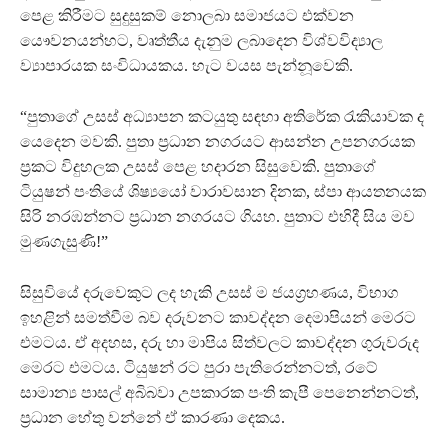
පෙළ කිරීමට සුදුසුකම් නොලබා සමාජයට එක්වන
යෞවනයන්හට, වෘත්තීය දැනුම ලබාදෙන විශ්වවිද්‍යාල
ව්‍යාපාරයක සංවිධායකය. හැට වයස පැන්නූවෙකි.
“පුතාගේ උසස් අධ්‍යාපන කටයුතු සඳහා අතිරේක රැකියාවක ද
යෙදෙන මවකි. පුතා ප්‍රධාන නගරයට ආසන්න උපනගරයක
ප්‍රකට විදුහලක උසස් පෙළ හදාරන සිසුවෙකි. පුතාගේ
ටියුෂන් පංතියේ ශිෂ්‍යයෝ වාරාවසාන දිනක, ස්පා ආයතනයක
සිරි නරඹන්නට ප්‍රධාන නගරයට ගියහ. පුතාට එහිදී සිය මව
මුණගැසුණි!”‍
සිසුවියේ දරුවෙකුට ලද හැකි උසස් ම ජයග්‍රහණය, විභාග
ඉහළින් සමත්වීම බව දරුවනට කාවද්දන දෙමාපියන් මෙරට
එමටය. ඒ අදහස, දරු හා මාපිය සිත්වලට කාවද්දන ගුරුවරුද
මෙරට එමටය. ටියුෂන් රට පුරා පැතිරෙන්නටත්, රටේ
සාමාන්‍ය පාසල් අබිබවා උපකාරක පංති කැපී පෙනෙන්නටත්,
ප්‍රධාන හේතු වන්නේ ඒ කාරණා දෙකය.