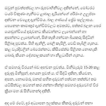
ඔවුන් පුවත්පත්වල හා රූපවාහිනීවල දකින්නේ, මෝටරථ
ටයර් විකුණා ගැනීමට ළාබාල දැරියන්ගේ ශරීරාංග උලු‍ප්පා
දක්වන වෙළෙඳ දැන්වීම්ය. බාල ගණයේ ප්‍රේම සල්ලාපය.
පෙනෙන කාමාතුර දැන්වීම්වලට අමතරව, පත්තර බලන පෙර
යොවුන්වියේ දරුවනට කියවන්නට ලැබෙන්නේ හා
අසන්නට ලැබෙන්නේ, සිත් තැති ගන්වන බියකරු සිද්ධීන්
පිළිබඳ පුවත්ය. පිහි ඇනිලි, බෙලි කැපිලි, වෙඩි තැබිලි ගැනය.
කළ වැරදිවලින් බේරෙන්නට, කිසිසේත්ම පිළිගත නොහැකි
බොරු කියන දේශපාලකයන් හා නිළධාරීන් ගැනය.
ඒ සමහරු වීරයන් බව අඟවන පුවත්ය. මිනීමැරුම් 15-20 කළ
දරුණු මිනිසුන්, අගයන පුවත් ය. ඒ සිද්ධි දකින, කියවන,
අසන, නොමේරු මනස් සහිත දරුවන් පත්වන තත්ත්ව! තම
යටිසිත්වල සටහන් කර ගන්නා තීන්දු! සමහර දරුවෝ ඒ වීර
ක්‍රියා මහ රෑ සිහිනෙන්ද දකිති.
අද මේ රටේ, දුර අධ්‍යාපන ඉලක්කය කීකරු දරුවන් තනා