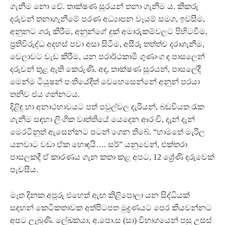
ගැනීම නො වේ. තාක්ෂණ සූරයන් තනා ගැනීම ය. කීකරු
දරුවන් තනාගැනීමේ පරණ අධ්‍යාපන වෑයම් සමග, ඉවසීම,
අනුනට ගරු කිරීම, අනුන්ගේ දුක් අමාරුකම්වලට පිහිටවීම,
ප්‍රතිවිරුද්ධ අදහස් පවා අසා සිටීම, අසීරු තත්ත්ව දරාගැනීම,
වෙලාවට වැඩ කිරීම, යන පරාර්ථකාමී ගුණාංග ද පාසලෙන්
දරුවන් තුළ ඇති කෙරුණි. අද, තාක්ෂණ සූරයන්, පාසලේදී
මෙන්ම ටියුෂන් පංතියේදීත් වෙහෙසෙන්නේ අනුන් පරයා
තනිව ජය ගන්නටය.
දිළිඳු හා අනාථභාවයට පත් පවුල්වල දැරියන්, බඩවියත රැක
ගැනීම සඳහා ලිංගික වෘත්තියේ යෙදෙන ආරංචි, දැන් දැන්
මෙරටිනුත් ඇසෙන්නට පටන් ගෙන තිබේ. “හාමතේ මැරිල
යනවාට වඩා ඒක හොඳයි…. සර්”‍ යනුවෙන්, එක්තරා
පාසලකදී ඒ කාරණය ගැන කතා කළ අපට, 12 ශ්‍රේණි දරුවෙක්
පැවසීය.
මෑත දිනක අපූරු එහෙත් ඇඟ කිළිපොලා යන සිද්ධියක්
සඳහන් කෙටිකතාවක අත්පිටපත මුද්‍රණයට පෙර කියවන්නට
අපට ලැබුණි. ලේඛකයා, අ.පො.ස (සා) විභාගයෙන් පසු උසස්