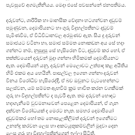
පැවසුවේ අගමැතිනියය. මෙදා එසේ පවසන්නේ ජනපතිමය.
දරුවන්ට, ශාරීරික හා මානසික වේදනා හටගන්වන දඬුවම්
පමුණුවන, දෙමාපියනට හා ගුරු විදුහල්පතීනට දඬුවම්
පැමිණවීම, ඒ විධිවිධානවල අරමුණව ඇත. සිය දූ දරුවන්
සමාජයට වටිනා හා, සමාජ සම්මත නොකඩන අය සේ හදා
ගන්නට නම්, නුසුදුසු සේ හැසිරෙන විට, දඬුවම් කර හෝ, ඒ
තත්ත්වයෙන් දරුවන් මුදා ගන්නා හිමිකමක් දෙමාපියනට
ඇත. දෙමාපියන් යනු, දරුවන් මෙලොවට උත්පාද කළ අයිතිය
හිමි එකම අය හෙයිනි. පාසල්වල ඉගෙන ගන්නා දරුවන්
විනය විරෝධීව හැසිරෙද්දී, ඒ බව ඔවුනට වැටහෙන්නට
සලස්වන, යම් සම්මත ඇඟවීම් ක්‍රම භාවිත කරන වගකීමක්
ගුරු හා විදුහල්පතීන්ට ද පැවරී ඇත. තම දරුවන් හොඳට
හදාගැනීමේ වුවමනාවෙන් පෙළෙන දෙමාපියන්, ඒ ගැන
දක්වන විරෝධයක් ද මෙරට නැත. සමහර දෙමාපියෝ
දඬුවම්කර හෝ තම නොසැලකිලිමත් දරුවන් ඉගෙනීමට
උනන්දු කරවන ලෙස හා අකටයුතුකම්වලින් මුදවා දෙන
ලෙස ගුරු හා විදුහල්පතින්ගෙන් ඉල්ලා සිටිති.