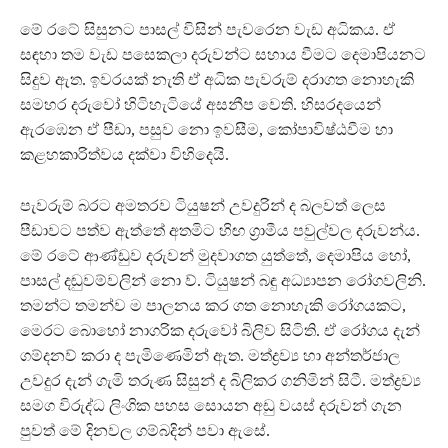
මේ රටේ සිසුනට පාසල් විසින් පැවරෙන වැඩ අධිකය. ඒ
සඳහා තම වැඩ පසෙකලා දරුවන්ට සහාය වීමට දෙමාපියනට
සිදුව ඇත. ඉවරයක් නැති ඒ අධික පැවරුම් දරාගත නොහැකි
සමහර දරුවෝ හිටිහැටියේ අසනීප වෙති. හිසරදයෙන්
ඇරඹෙන ඒ පීඩා, පසුව නො ඉවසීම, කෝපාවිෂ්ඨවීම හා
කළහකාරිත්වය දක්වා විහිදෙයි.
පැවරුම් බරට අමතරව ටියුෂන් උවදුරින් ද බලවත් ලෙස
පීඩාවට පත්ව ඇත්තේ අතමිට හිඟ ග්‍රාමීය පවුල්වල දරුවන්ය.
මේ රටේ ආණ්ඩුව දරුවන් මුදවාගත යුත්තේ, දෙමාපිය හෝ,
පාසල් දඬුවම්වලින් නො ව්. ටියුෂන් බඳු අධ්‍යාපන රෝගවලිනි.
තමන්ට තමන්ව ම පාලනය කර ගත නොහැකි රෝගයකට,
මෙරට බොහෝ නාගරික දරුවෝ බිලිව සිටිති. ඒ රෝගය දැන්
ගම්දනව් කරා ද පැමිණෙමින් ඇත. මත්ද්‍රව්‍ය හා අන්තර්ජාල
උවදුර දැන් ගැමි තරුණ සිසුන් ද බිලිකර ගනිමින් සිටී. මත්ද්‍රව්‍ය
සමග විරුද්ධ ලිංගික පහස සොයන අඩු වයස් දරුවන් ගැන
පුවත් මේ දිනවල ගම්බදින් පවා ඇසේ.