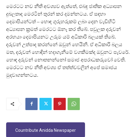
මෙරටට නව නීති අවශ්‍යව ඇත්තේ, එබඳු ජාතික අධ්‍යාපන
දුබලතාද මෙරටින් තුරන් කර දමන්නටය. ඒ සඳහා
දෙමාපියන්ටත් – හොඳ ගුරුහරුකම් ලබා දෙන වැඩිහිටි
අධ්‍යාපන ක්‍රමත් මෙරටට ඕනෑ කර තිබේ. පවුලක දරුවන්
අරභයා දෙමාපියනට උරුම යම් අධිකාරි බලයක් තිබේ.
දරුවන් උත්පාද කරන්නේ ඔවුන් හෙයිනි. ඒ අධිකාරි බලය
මත, දරුවන් හොඳින් හදාගැනීමේ වගකීමක්ද ඔවුනට පැවරේ.
හොඳ දරුවන් නොතනන්නෝ සමාජ අපරාධකරුවෝ වෙති.
මෙරටට නව නීති අවශ්‍ය ඒ තත්ත්වවලින් අපේ සමාජය
මුදවාගන්නටය.
Countribute Anidda Newspaper