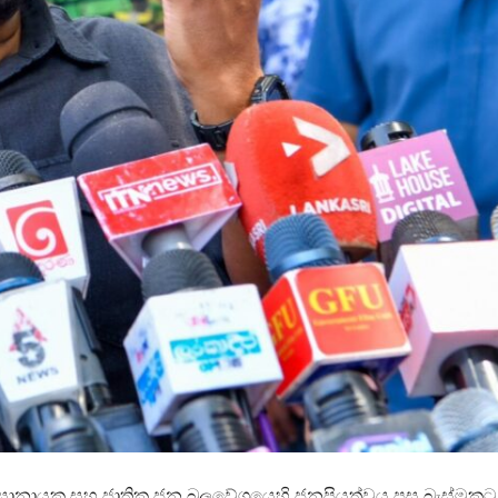
දිසානායක සහ ජාතික ජන බලවේගයෙහි ජනප්‍රියත්වය පසු බැස්මකට