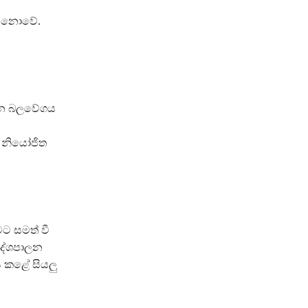
ෂ නොවේ.
ක ජන බලවේගය
ට නියෝජිත
ට සමත් වී
 දේශපාලන
 කළේ සියලු‍