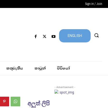
Sign in / Join
ENGLISH
කතුවැකිය
කාටූන්
විඩීයෝ
- Advertisement -
අලුත් ලිපි