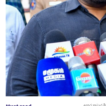
අනුර කුමාර 