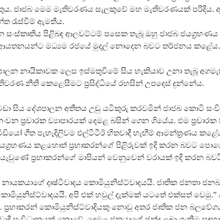
ුය. ජාජබ මෙම මැතිවරණය සැලකුවේ මහ මැතිවරණයක් පරිදිය. අ
්ත රැස්වීම් ඇමතීය.
සංස්කෘතිය පිළිබඳ ආලවට්ටම් පසෙක තැබූ ඔහු ජාජබ ජයග්‍ර
 ආයතනයන්ට මධ්‍යම රජයේ මුදල් නොදෙන බවට තර්ජනය කළේය.
ශපාලන නායිකාවක ලෙස ඉස්මතුවීමේ සිය හැකියාව උනා තැබූ අගමැත
තිවරණ නීති කෙළෙසීමට ප්‍රසිද්ධියේ රහසින් උපදෙස් දුන්නේය.
වඩා සිය දේශපාලන අතීතය උඩු යටිකුරු කරවමින් ජාජබ කොටි සං
වන ප්‍රචාරක ව්‍යාපාරයක් දෙමළ බසින් ගෙන ගියේය. එම ප්‍රචාරක 
ඩියෝ ගීත පැහැදිලිවම එල්ටීටීඊ හිතවාදී හැඟීම් ආමන්ත්‍රණය කළේය
යග්‍රහණය කළහොත් ප්‍රභාකරන්ගේ පිළිරුවක් ඉදි කරන බවට පොරොන
යැවු‍ණේ ප්‍රභාකරන්ගේ මාපියන් වෙනුවෙන් වරායක් ඉදි කරන බවය
 නායකයාගේ දෘෂ්ටිවාදය කොමියුනිස්ට්වාදයයි. ජාතික ජනතා 
 කොමියුනිස්ට්වාදයයි. අපි එක් හවුල් දැක්මක් යටතේ එක්සත් වෙමු.” 
. ප්‍රභාකරන් කොමියුනිස්ට්වාදියකු නොවූ අතර ජාතික ජන බලවේග
්වාදී සංවිධානයක් නොවේ. දෙමළ ජනයාගේ ඡන්ද ලබා ගැනීම සඳහා