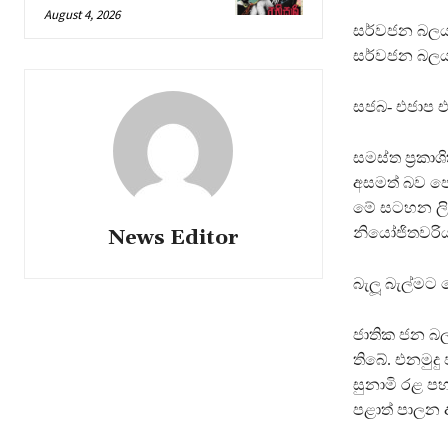
August 4, 2026
සර්වජන බලය
සර්වජන බලය
සජබ- එජාප එ
සමස්ත ප්‍රක
අසමත් බව ප
මේ සටහන ලිය
නියෝජිතවරිය
News Editor
බැලූ බැල්මට 
ජාතික ජන බල
තිබේ. එනමුද
සුනාමි රළ පහ
පළාත් පාලන