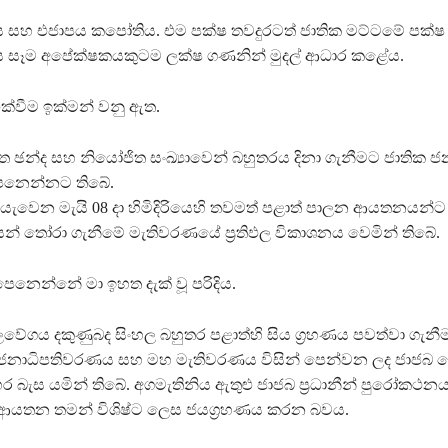
 සහ එජාපය කපෝතිය. එම පක්ෂ තවදුරටත් ජාතික මට්ටමේ පක්
 සෑම අපේක්ෂකයකුටම ලක්ෂ ගණනින් මුදල් ආධාර කළේය.
ක්වීම ඉක්මන් වනු ඇත.
ාශිත ඡන්ද සහ නියෝජිත සංඛ්‍යාවෙන් බහුතරය දිනා ගැනීමට ජාති
ෙනෙන්නට තිබේ.
ැවෙන මැයි 08 දා හිමිදිරියෙහි තවමත් පළාත් පාලන ආයතනයන්
න් තෝරා ගැනීමේ මැතිවරණයේ ප්‍රතිඵල විකාශනය වෙමින් තිබේ.
පෙනෙන්නේ මා ඉහත දැක් වූ පරිදිය.
වේගය දකුණුබද සිංහල බහුතර පළාත්හි සිය ග්‍රහණය පවත්වා ගැනීම
ු ජනාධිපතිවරණය සහ මහ මැතිවරණය විසින් පෙන්වන ලද ජාජබ
ර බැස යමින් තිබේ. අගමැතිනිය ඇතුළු‍ ජාජබ ප්‍රධානීන් පුරෝකථනය
 ආයතන තමන් විශිෂ්ට ලෙස ජයග්‍රහණය කරන බවය.