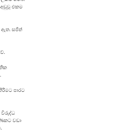
 අඩුවූ එකම
 ඇත. සජිත්
ේ.
තික
.
කිරීමට පාරට
විරුද්ධ
ද 2%කට වඩා
.