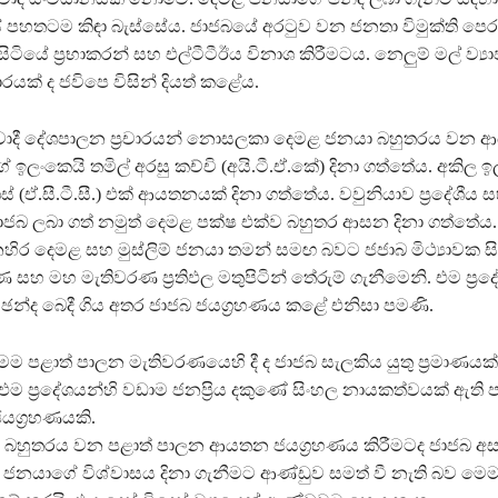
 පහතටම කිඳා බැස්සේය. ජාජබයේ අරටුව වන ජනතා විමුක්ති පෙර
ටියේ ප්‍රභාකරන් සහ එල්ටීටීඊය විනාශ කිරීමටය. නෙලු‍ම් මල් ව්‍ය
ාපාරයක් ද ජවිපෙ විසින් දියත් කළේය.
වාදී දේශපාලන ප්‍රචාරයන් නොසලකා දෙමළ ජනයා බහුතරය වන
 ඉලංකෙයි තමිල් අරසු කච්චි (අයි.ටී.ඒ.කේ) දිනා ගත්තේය. අකිල 
රස් (ඒ.සී.ටී.සී.) එක් ආයතනයක් දිනා ගත්තේය. වවුනියාව ප්‍රදේශීය
ජාජබ ලබා ගත් නමුත් දෙමළ පක්ෂ එක්ව බහුතර ආසන දිනා ගත්තේය.
හිර දෙමළ සහ මුස්ලිම් ජනයා තමන් සමඟ බවට ජජාබ මිථ්‍යාවක සිර
සහ මහ මැතිවරණ ප්‍රතිඵල මතුපිටින් තේරුම් ගැනීමෙනි. එම ප්‍රද
ඡන්ද බෙදී ගිය අතර ජාජබ ජයග්‍රහණය කළේ එනිසා පමණි.
ම පළාත් පාලන මැතිවරණයෙහි දී ද ජාජබ සැලකිය යුතු ප්‍රමාණයක
 එම ප්‍රදේශයන්හි වඩාම ජනප්‍රිය දකුණේ සිංහල නායකත්වයක් ඇති
ජයග්‍රහණයකි.
යා බහුතරය වන පළාත් පාලන ආයතන ජයග්‍රහණය කිරීමටද ජාජබ අස
 ජනයාගේ විශ්වාසය දිනා ගැනීමට ආණ්ඩුව සමත් වී නැති බව මෙම