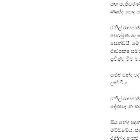
මහ මැතිවරණයෙ
4%ක්ද පොදු 
රනිල් රාජපක
පෙරමුණ ලෙස 
පෙන්වයි. ම
රාජපක්ෂ සමත්
ප්‍රවිෂ්ට වීම ම
සජබ ඡන්ද පද
ලක් විය.
රනිල් රාජපක
දේශපාලන කාස
සිය ජන්ද පද
මට්ටමේය. එය
රනිල් ද ඇතුළු