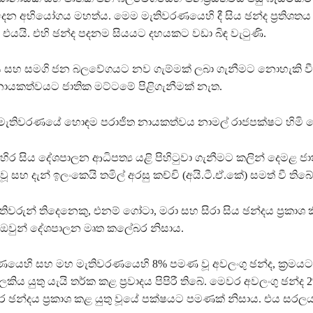
දෙන අභියෝගය මහත්ය. මෙම මැතිවරණයෙහි දී සිය ඡන්ද ප්‍රතිශතය
ය එයයි. එහි ඡන්ද පදනම සියයට දහයකට වඩා බිඳ වැටුණි.
මදාස සහ සමගි ජන බලවේගයට නව ගැම්මක් ලබා ගැනීමට නොහැකි වී
 නායකත්වයට ජාතික මට්ටමේ පිළිගැනීමක් නැත.
මැතිවරණයේ හොඳම පරාජිත නායකත්වය නාමල් රාජපක්ෂට හිමි ව
ිර සිය දේශපාලන ආධිපත්‍ය යළි පිහිටුවා ගැනීමට කලින් දෙමළ ජා
ූ සහ දැන් ඉලංකෙයි තමිල් අරසු කච්චි (අයි.ටී.ඒ.කේ) සමත් වී තිබේ
තිවරුන් තිදෙනෙකු, එනම් ගෝටා, මරා සහ සිරා සිය ඡන්දය ප්‍රකාශ 
 ඔවුන් දේශපාලන මෘත කලේබර නිසාය.
යෙහි සහ මහ මැතිවරණයෙහි 8% පමණ වූ අවලංගු ඡන්ද, ක්‍රමයට 
කිය යුතු යැයි තර්ක කළ ප්‍රවාදය පිපිරී තිබේ. මෙවර අවලංගු ඡන්
වර ඡන්දය ප්‍රකාශ කළ යුතු වූයේ පක්ෂයට පමණක් නිසාය. එය සරලය