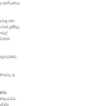
ජාප සන්ධානය
 පොදු ජන
රණ ප්‍රතිපල
ාමල්
ස් කරා
 පසුබෑමකට
් අවලංගු
 45%
 කාලයේය.
කාරණා