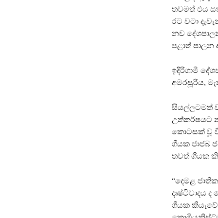
තවමත් එය සත
රට වටා දැවැන
නව දේශපාලන 
පළාත් පාලන
ඉදිරිගාමී දේ
අමරසූරිය, මැ
සියල්ලටමත් 
උත්කර්ෂයට නං
කොටසක් වූ වි
ගීයක ජාජබ ජ
තවත් ගීයක කි
“දෙමළ ජාතික
දෘෂ්ටිවාදය ද
ගීයක කියැවේ
කොමියුනිස්ට