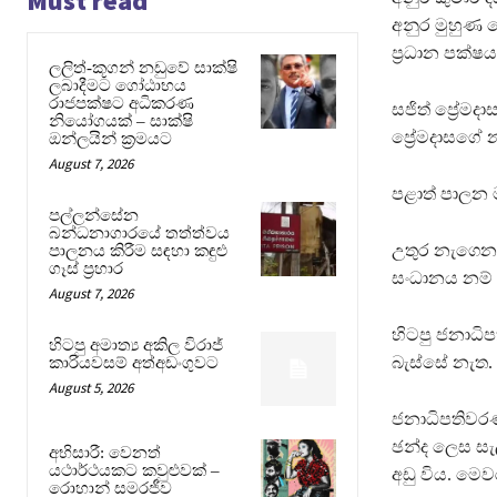
Must read
අනුර මුහුණ 
ප්‍රධාන පක්ෂ
ලලිත්-කූගන් නඩුවේ සාක්ෂි
ලබාදීමට ගෝඨාභය
රාජපක්ෂට අධිකරණ
සජිත් ප්‍රේ
නියෝගයක් – සාක්ෂි
ප්‍රේමදාසගේ
ඔන්ලයින් ක්‍රමයට
August 7, 2026
පළාත් පාලන 
පල්ලන්සේන
බන්ධනාගාරයේ තත්ත්වය
උතුර නැගෙනහ
පාලනය කිරීම සඳහා කඳුළු
ගෑස් ප්‍රහාර
සංධානය නම් ව
August 7, 2026
හිටපු ජනාධිප
හිටපු අමාත්‍ය අකිල විරාජ්
බැස්සේ නැත.
කාරියවසම් අත්අඩංගුවට
August 5, 2026
ජනාධිපතිවරණ
ඡන්ද ලෙස සැල
අභිසාරී: වෙනත්
යථාර්ථයකට කවුළුවක් –
අඩු විය. මෙ
රොහාන් සමරජීව