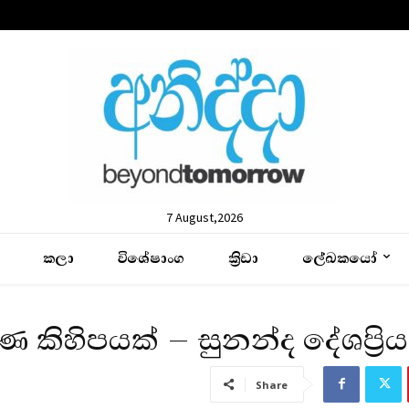
7 August,2026
කලා
විශේෂාංග
ක්‍රිඩා
ලේඛකයෝ
 කිහිපයක් – සුනන්ද දේශප්‍රිය
Share