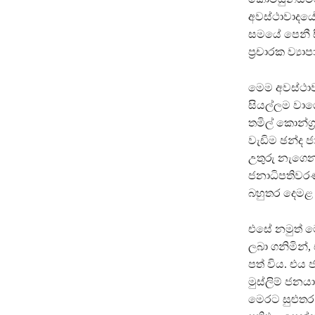
අවස්ථාවාදයේ
සමයේ පෙනී සි
ප්‍රචාරක ව්‍ය
මෙම අවස්ථා
සියල්ලම වාගේ
තමිල් කොන්ග්‍
වැඩිම ඡන්ද 
උතුරු නැගෙන
ජනාධිපතිවරණ 
බහුතර දෙමළ 
එසේ නමුත් මෙ
ලබා ගනිමින්,
පත් විය. එය 
මුස්ලිම් ජන
මෙරට සුළුතර