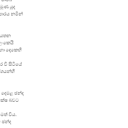
මුණ යුද
ාපාරය නමින්
 ආයතන
ඉලංකෙයි
 සභා දෙකෙහි
 වී සිටියේ
ේශයන්හි
් දෙමළ ඡන්ද
 පක්ෂ බවට
මත් විය.
 ඡන්ද