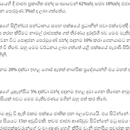
හි දී ජාජබ ප්‍රකාශිත ඡන්ද සංඛ්‍යාවෙන් 62%ක්ද සජබ 18%ක්ද එ
ජන පෙරමුණ 3%ක් ද ලබා ගත්තේය.
්ෂගේ සිලින්ඩර සන්ධානය සමඟ පක්ෂයේ ප්‍රධානීන් පවා එක්වෙත්දී
තරඟ කිරීමට නාමල් රාජපක්ෂ ගත් තීරණය දූරදර්ශී බව මෙම මැතිව
ේ වන විට පොදුජන පෙරමුණේ ඡන්ද පදනම 10% කරා ගෙනයාමට න
 වී තිබේ. ඔහු මෙම වර්ධනය ලබා ගත්තේ යළි පක්ෂයේ පැරණි පිරි
ගිනි.
නම 20% දක්වා ඉහළ ගොස් ඇතත් නාගරික ප්‍රදේශයන්හි එය මහත්
්ෂගේ යූඇන්පිය 5% දක්වා ජන්ද පදනම ඉහළ දමා ගෙන තිබෙන නමුත
ියක් බවට මෙම මැතිවරණය මගින් ඔහු පත් කර තිබේ.
නම අඩු වී ඇති එකම පක්ෂය ජාතික ජන බලවේගයයි. එය සිටින්නේ
 සියයට 15ක අඩුවීමකි. තවම ජාජබ ආණ්ඩුව සිටින්නේ මධු සමය
‍ රාජපක්ෂවරුන්ගේ වංචා දූෂණ හෙළි කිරීම වැනි ජනප්‍රිය ප්‍රචාරක 