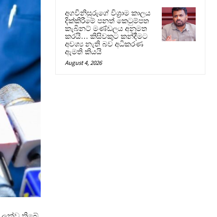
අගවිනිසුරුගේ විශ්‍රාම කාලය
දික්කිරීමේ පනත් කෙටුම්පත
කැබිනට් මණ්ඩලය අනුමත
කරයි… කිසිවකුට කන්දීමට
අවශ්‍ය නැති බව අධිකරණ
ඇමති කියයි
August 4, 2026
 ලක්ව තිබේ.