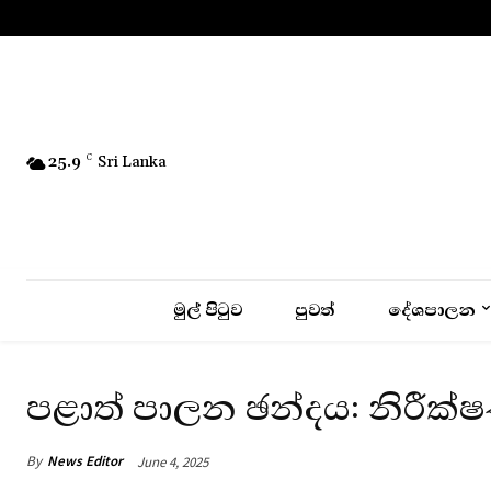
No menu items!
25.9
C
Sri Lanka
මුල් පිටුව
පුවත්
දේශපාලන
පළාත් පාලන ඡන්දය: නිරීක්ෂණ
By
News Editor
June 4, 2025