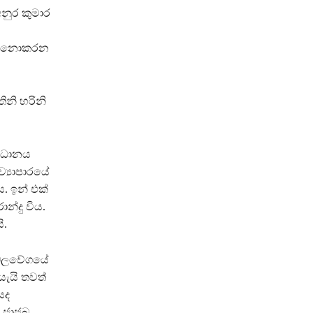
නුර කුමාර
හණය නොකරන
ිනි හරිනි
විධානය
ව්‍යාපාරයේ
. ඉන් එක්
්දු විය.
ි.
ජනබලවේගයේ
යැයි තවත්
යද
 ජාජබ