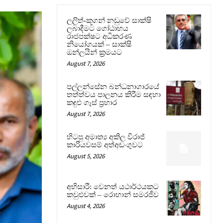
ලලිත්-කූගන් නඩුවේ සාක්ෂි
ලබාදීමට ගෝඨාභය
රාජපක්ෂට අධිකරණ
නියෝගයක් – සාක්ෂි
ඔන්ලයින් ක්‍රමයට
August 7, 2026
පල්ලන්සේන බන්ධනාගාරයේ
තත්ත්වය පාලනය කිරීම සඳහා
කඳුළු ගෑස් ප්‍රහාර
August 7, 2026
හිටපු අමාත්‍ය අකිල විරාජ්
කාරියවසම් අත්අඩංගුවට
August 5, 2026
අභිසාරී: වෙනත් යථාර්ථයකට
කවුළුවක් – රොහාන් සමරජීව
August 4, 2026